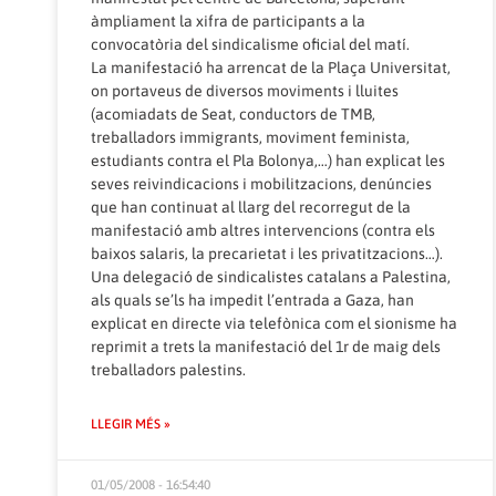
àmpliament la xifra de participants a la
convocatòria del sindicalisme oficial del matí.
La manifestació ha arrencat de la Plaça Universitat,
on portaveus de diversos moviments i lluites
(acomiadats de Seat, conductors de TMB,
treballadors immigrants, moviment feminista,
estudiants contra el Pla Bolonya,…) han explicat les
seves reivindicacions i mobilitzacions, denúncies
que han continuat al llarg del recorregut de la
manifestació amb altres intervencions (contra els
baixos salaris, la precarietat i les privatitzacions…).
Una delegació de sindicalistes catalans a Palestina,
als quals se’ls ha impedit l’entrada a Gaza, han
explicat en directe via telefònica com el sionisme ha
reprimit a trets la manifestació del 1r de maig dels
treballadors palestins.
LLEGIR MÉS »
01/05/2008 - 16:54:40