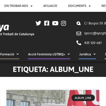
ON TROBAR-NOS
AFILIACIÓ
DOCUMENTS
RE
C/ Burgos 59, 
spccc@
spcgt
935 120 481
Formació
Acció Feminista LGTBIQ+
Jurídica
ETIQUETA: ALBUM_UNE
ALBUM_UNE