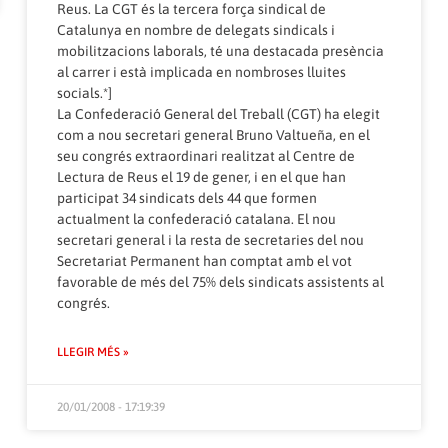
Reus. La CGT és la tercera força sindical de
Catalunya en nombre de delegats sindicals i
mobilitzacions laborals, té una destacada presència
al carrer i està implicada en nombroses lluites
socials.*]
La Confederació General del Treball (CGT) ha elegit
com a nou secretari general Bruno Valtueña, en el
seu congrés extraordinari realitzat al Centre de
Lectura de Reus el 19 de gener, i en el que han
participat 34 sindicats dels 44 que formen
actualment la confederació catalana. El nou
secretari general i la resta de secretaries del nou
Secretariat Permanent han comptat amb el vot
favorable de més del 75% dels sindicats assistents al
congrés.
LLEGIR MÉS »
20/01/2008 - 17:19:39