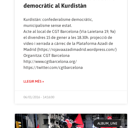
democràtic al Kurdistàn
Kurdistàn: confederalisme democràtic,
municipalisme sense estat.
Acte al local de CGT Barcelona (Via Laietana 19, 9a)
el divendres 15 de gener a les 18.30h. projecció de
vídeo i xerrada a càrrec de la Plataforma Azadi de
Madrid (
https://rojavaazadimadrid.wordpress.com/
)
Organitza: CGT Barcelona
http://www.cgtbarcelona.org/
https://twitter.com/cgtbarcelona
LLEGIR MÉS »
06/01/2016 - 14:16:00
ALBUM_UNE