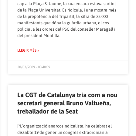
cap a la Plaça S. Jaume, la cua encara estava sortint
de la Plaça Universitat. És ridícula, i una mostra més
de la prepotència del Tripartit, la xifra de 23.000
manifestants que dóna la guàrdia urbana, el cos
policial a les ordres del PSC del conseller Maragall i
del president Montilla.
LLEGIR MÉS »
20/03/2009 - 03:40:09
La CGT de Catalunya tria com a nou
secretari general Bruno Valtueña,
treballador de la Seat
[*L’organització anarcosindicalista, ha celebrat el
dissabte 19 de gener un congrés extraordinari a