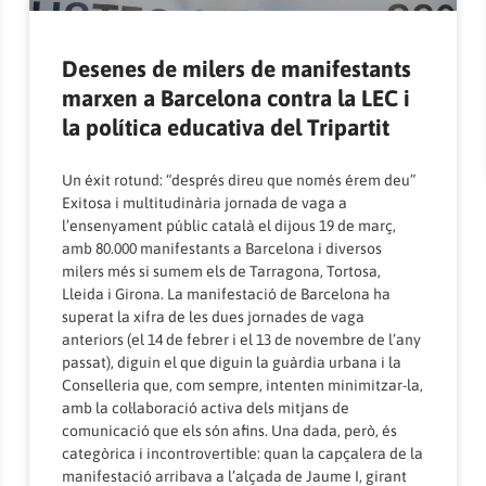
Desenes de milers de manifestants
marxen a Barcelona contra la LEC i
la política educativa del Tripartit
Un éxit rotund: “després direu que només érem deu”
Exitosa i multitudinària jornada de vaga a
l’ensenyament públic català el dijous 19 de març,
amb 80.000 manifestants a Barcelona i diversos
milers més si sumem els de Tarragona, Tortosa,
Lleida i Girona. La manifestació de Barcelona ha
superat la xifra de les dues jornades de vaga
anteriors (el 14 de febrer i el 13 de novembre de l’any
passat), diguin el que diguin la guàrdia urbana i la
Conselleria que, com sempre, intenten minimitzar-la,
amb la col·laboració activa dels mitjans de
comunicació que els són afins. Una dada, però, és
categòrica i incontrovertible: quan la capçalera de la
manifestació arribava a l’alçada de Jaume I, girant