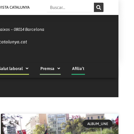
Search
VISTA CATALUNYA
Baixos – 08014 Barcelona
catalunya.cat
Salut laboral
Premsa
Afilia’t
ALBUM_UNE