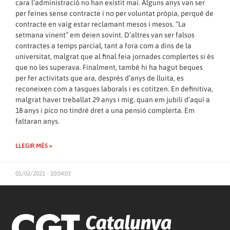
cara l’administració no han existit mai. Alguns anys van ser
per feines sense contracte i no per voluntat pròpia, perquè de
contracte en vaig estar reclamant mesos i mesos. “La
setmana vinent” em deien sovint. D’altres van ser falsos
contractes a temps parcial, tant a fora com a dins de la
universitat, malgrat que al final feia jornades complertes si és
que no les superava. Finalment, també hi ha hagut beques
per fer activitats que ara, després d’anys de lluita, es
reconeixen com a tasques laborals i es cotitzen. En definitiva,
malgrat haver treballat 29 anys i mig, quan em jubili d’aquí a
18 anys i pico no tindré dret a una pensió complerta. Em
faltaran anys.
LLEGIR MÉS »
01/02/2021 - 10:04:03