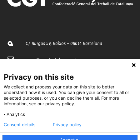
C/ Burgos 59, Baixos – 08014 Barcelona
spccc@
spcgtcatalunya.cat
935 120 481
Privacy on this site
We collect and process your data on this site to better
understand how it is used. You can give your consent to all or
@CGTCatalunya
selected purposes, or you can decline them all. For more
information, see our privacy policy.
cgtcatalunya
Analytics
CGTCatalunya
Consent details
Privacy policy
cgtcatalunya
Accept all