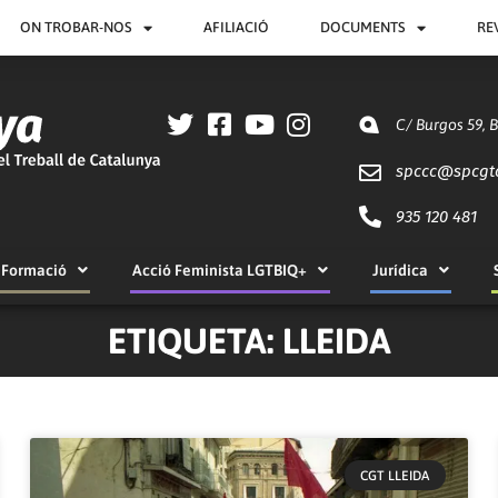
ON TROBAR-NOS
AFILIACIÓ
DOCUMENTS
RE
C/ Burgos 59, 
spccc@
spcgt
935 120 481
Formació
Acció Feminista LGTBIQ+
Jurídica
ETIQUETA: LLEIDA
CGT LLEIDA