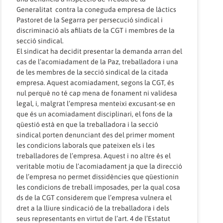
Generalitat contra la coneguda empresa de làctics
Pastoret de la Segarra per persecució sindical i
discriminació als afiliats de la CGT i membres de la
secció sindical.
El sindicat ha decidit presentar la demanda arran del
cas de l’acomiadament de la Paz, treballadora i una
de les membres de la secció sindical de la citada
empresa. Aquest acomiadament, segons la CGT, és
nul perquè no té cap mena de fonament ni validesa
legal, i, malgrat l’empresa menteixi excusant-se en
que és un acomiadament disciplinari, el fons de la
qüestió està en que la treballadora i la secció
sindical porten denunciant des del primer moment
les condicions laborals que pateixen els i les
treballadores de l’empresa. Aquest i no altre és el
veritable motiu de l’acomiadament ja que la direcció
de l’empresa no permet dissidències que qüestionin
les condicions de treball imposades, per la qual cosa
ds de la CGT considerem que l’empresa vulnera el
dret a la lliure sindicació de la treballadora i dels
seus representants en virtut de l’art. 4 de l’Estatut