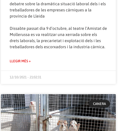
debatre sobre la dramàtica situació laboral dels i els
treballadores de les empreses càrniques a la
província de Lleida
Dissabte passat dia 9 d’octubre, al teatre l’Amistat de
Mollerussa es va realitzar una xerrada sobre els
drets laborals, la precarietat i explotació dels i les
treballadores dels escorxadors i la industria càrnica.
LLEGIR MÉS »
12/10/2021 - 21:02:31
CANERA