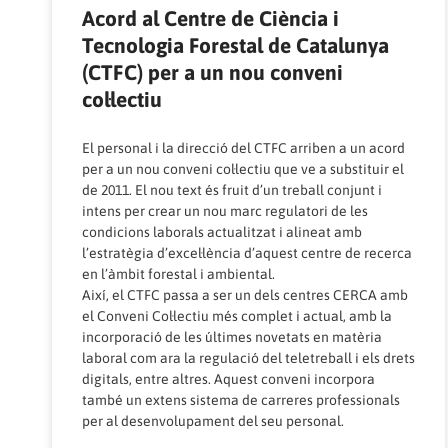
Acord al Centre de Ciència i
Tecnologia Forestal de Catalunya
(CTFC) per a un nou conveni
col·lectiu
El personal i la direcció del CTFC arriben a un acord
per a un nou conveni col·lectiu que ve a substituir el
de 2011. El nou text és fruit d’un treball conjunt i
intens per crear un nou marc regulatori de les
condicions laborals actualitzat i alineat amb
l’estratègia d’excel·lència d’aquest centre de recerca
en l’àmbit forestal i ambiental.
Així, el CTFC passa a ser un dels centres CERCA amb
el Conveni Col·lectiu més complet i actual, amb la
incorporació de les últimes novetats en matèria
laboral com ara la regulació del teletreball i els drets
digitals, entre altres. Aquest conveni incorpora
també un extens sistema de carreres professionals
per al desenvolupament del seu personal.