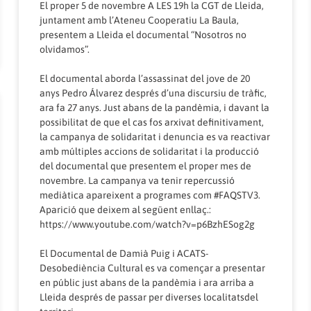
El proper 5 de novembre A LES 19h la CGT de Lleida,
juntament amb l’Ateneu Cooperatiu La Baula,
presentem a Lleida el documental “Nosotros no
olvidamos”.
El documental aborda l’assassinat del jove de 20
anys Pedro Álvarez després d’una discursiu de tràfic,
ara fa 27 anys. Just abans de la pandèmia, i davant la
possibilitat de que el cas fos arxivat definitivament,
la campanya de solidaritat i denuncia es va reactivar
amb múltiples accions de solidaritat i la producció
del documental que presentem el proper mes de
novembre. La campanya va tenir repercussió
mediàtica apareixent a programes com
#FAQSTV3
.
Aparició que deixem al següent enllaç.:
https://www.youtube.com/watch?v=p6BzhESog2g
El Documental de Damià Puig i ACATS-
Desobediència Cultural es va començar a presentar
en públic just abans de la pandèmia i ara arriba a
Lleida després de passar per diverses localitatsdel