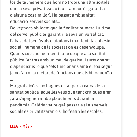
los de tal manera que hom no trobi una altra sortida
que la seva privatització (que tampoc és garantia
d’alguna cosa millor). Ha passat amb sanitat,
educació, serveis socials…
De vegades oblidem que la finalitat primera i última
del servei públic és garantir la seva universalitat,
l’abast del seu ús als ciutadans i mantenir la cohesió
social i humana de la societat on es desenvolupa.
Quants cops no hem sentit allò de que a la sanitat
pública “entres amb un mal de queixal i surts operat
d’apendicitis” o que “els funcionaris amb el sou segur
ja no fan ni la meitat de funcions que els hi toquen” o
…
Malgrat això, si no hagués estat per la xarxa de la
sanitat pública, aquelles veus que tant crítiques eren
, ara s´apaguen amb aplaudiments durant la
pandèmia. Caldria veure què passaria si els serveis
socials és privatitzaran o si ho fessin les escoles..
LLEGIR MÉS »