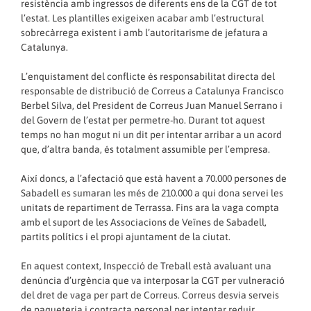
resistència amb ingressos de diferents ens de la CGT de tot
l’estat. Les plantilles exigeixen acabar amb l’estructural
sobrecàrrega existent i amb l’autoritarisme de jefatura a
Catalunya.
L’enquistament del conflicte és responsabilitat directa del
responsable de distribució de Correus a Catalunya Francisco
Berbel Silva, del President de Correus Juan Manuel Serrano i
del Govern de l’estat per permetre-ho. Durant tot aquest
temps no han mogut ni un dit per intentar arribar a un acord
que, d’altra banda, és totalment assumible per l’empresa.
Així doncs, a l’afectació que està havent a 70.000 persones de
Sabadell es sumaran les més de 210.000 a qui dona servei les
unitats de repartiment de Terrassa. Fins ara la vaga compta
amb el suport de les Associacions de Veïnes de Sabadell,
partits polítics i el propi ajuntament de la ciutat.
En aquest context, Inspecció de Treball està avaluant una
denúncia d’urgència que va interposar la CGT per vulneració
del dret de vaga per part de Correus. Correus desvia serveis
de paqueteria i contracta personal per intentar reduir