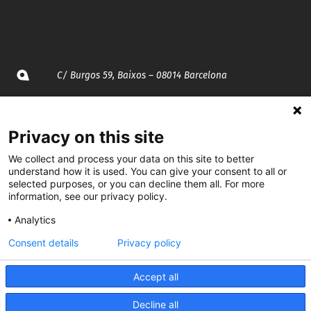
C/ Burgos 59, Baixos – 08014 Barcelona
spccc@
spcgtcatalunya.cat
Privacy on this site
935 120 481
We collect and process your data on this site to better
understand how it is used. You can give your consent to all or
selected purposes, or you can decline them all. For more
@CGTCatalunya
information, see our privacy policy.
cgtcatalunya
Analytics
CGTCatalunya
Consent details
Privacy policy
cgtcatalunya
Accept all
Decline all