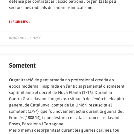
defensa per contratacar l’acció patronal, organitzats pels
sectors més radicals de l’anarcosindicalisme.
LLEGIR MÉS »
02/07/2012 - 21:18:00
Sometent
Organització de gent armada no professional creada en
època moderna i inspirada en l’antic sagramental o sometent
suprimit amb el decret de Nova Planta (1716). Durant la
Guerra Gran, davant l’angoixosa situació de l’exèrcit, elcapità
general de Catalunya, comte de La Unión, ressuscità el
sometent (1794), que fou novament actiu durant la guerra del
Francès (1808-14), i que destorbà els atacs francesos davant
Roses, Barcelona i Tarragona.
Més o menys desorganitzat durant les guerres carlines, fou