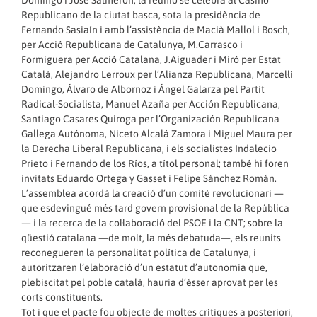
Domingo i José Salmerón, la reunió se celebrà al Casino
Republicano de la ciutat basca, sota la presidència de
Fernando Sasiaín i amb l’assistència de Macià Mallol i Bosch,
per Acció Republicana de Catalunya, M.Carrasco i
Formiguera per Acció Catalana, J.Aiguader i Miró per Estat
Català, Alejandro Lerroux per l’Alianza Republicana, Marcel·lí
Domingo, Álvaro de Albornoz i Ángel Galarza pel Partit
Radical-Socialista, Manuel Azaña per Acción Republicana,
Santiago Casares Quiroga per l’Organización Republicana
Gallega Autónoma, Niceto Alcalá Zamora i Miguel Maura per
la Derecha Liberal Republicana, i els socialistes Indalecio
Prieto i Fernando de los Ríos, a títol personal; també hi foren
invitats Eduardo Ortega y Gasset i Felipe Sánchez Román.
L’assemblea acordà la creació d’un comitè revolucionari —
que esdevingué més tard govern provisional de la República
— i la recerca de la col·laboració del PSOE i la CNT; sobre la
qüestió catalana —de molt, la més debatuda—, els reunits
reconegueren la personalitat política de Catalunya, i
autoritzaren l’elaboració d’un estatut d’autonomia que,
plebiscitat pel poble català, hauria d’ésser aprovat per les
corts constituents.
Tot i que el pacte fou objecte de moltes crítiques a posteriori,