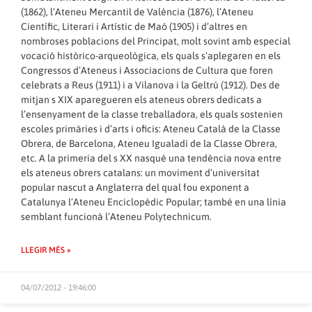
(1862), l’Ateneu Mercantil de València (1876), l’Ateneu
Científic, Literari i Artístic de Maó (1905) i d’altres en
nombroses poblacions del Principat, molt sovint amb especial
vocació històrico-arqueològica, els quals s’aplegaren en els
Congressos d’Ateneus i Associacions de Cultura que foren
celebrats a Reus (1911) i a Vilanova i la Geltrú (1912). Des de
mitjan s XIX aparegueren els ateneus obrers dedicats a
l’ensenyament de la classe treballadora, els quals sostenien
escoles primàries i d’arts i oficis: Ateneu Català de la Classe
Obrera, de Barcelona, Ateneu Igualadí de la Classe Obrera,
etc. A la primeria del s XX nasqué una tendència nova entre
els ateneus obrers catalans: un moviment d’universitat
popular nascut a Anglaterra del qual fou exponent a
Catalunya l’Ateneu Enciclopèdic Popular; també en una línia
semblant funcionà l’Ateneu Polytechnicum.
LLEGIR MÉS »
04/07/2012 - 19:46:00