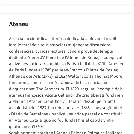
Ateneu
Associació científica i literària dedicada a elevar el nivell
intel·lectual dels seus associats mitjançant discussions,
conferències, cursos i lectures. El nom prové del temple
dedicat a Atena d’Atenes i de l’Ateneu de Roma, i fou aplicat
a diverses societats sorgides a París a la fi del s XVIII: Athénée
de París fundat el 1785 per Jean-François Pilâtre de Rozier,
Athénée des Arts (1792). El 1824 Walter Scott i Thomas Moore
fundaren a Londres la més famosa de les associacions
d’aquest nom: The Atheneum. El 1820, seguint l’exemple dels
ateneus francesos, Alcalá Galiano i d’altres liberals fundaren
a Madrid l’Ateneo Científico y Literario: dissolt pel triomf
absolutista del 1823, fou reinstaurat el 1835. L’any següent el
«Diario de Barcelona» publicà una crida per tal de constituir
un Ateneu Català, que no fou fundat fins al cap de vint-i-
quatre anys (1860).
Semblantment sorgiren l’Ateneu Balear a Palma de Mallorca