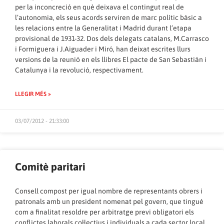
per la inconcreció en què deixava el contingut real de
l’autonomia, els seus acords serviren de marc polític bàsic a
les relacions entre la Generalitat i Madrid durant l’etapa
provisional de 1931-32. Dos dels delegats catalans, M.Carrasco
i Formiguera i J.Aiguader i Miró, han deixat escrites llurs
versions de la reunió en els llibres El pacte de San Sebastián i
Catalunya i la revolució, respectivament.
LLEGIR MÉS »
03/07/2012 - 21:33:00
Comitè paritari
Consell compost per igual nombre de representants obrers i
patronals amb un president nomenat pel govern, que tingué
com a finalitat resoldre per arbitratge previ obligatori els
conflictes laborals col·lectius i individuals a cada sector local