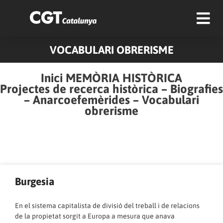
VOCABULARI OBRERISME
Inici MEMÒRIA HISTÒRICA
Projectes de recerca històrica
–
Biografies
–
Anarcoefemèrides
–
Vocabulari
obrerisme
Pàgina
Pàgina
Pàgina
Pàgina
Burgesia
En el sistema capitalista de divisió del treball i de relacions
de la propietat sorgit a Europa a mesura que anava