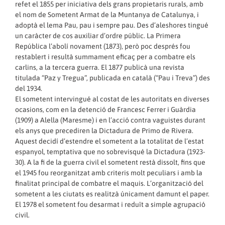
refet el 1855 per iniciativa dels grans propietaris rurals, amb
el nom de Sometent Armat de la Muntanya de Catalunya, i
adoptà el lema Pau, pau i sempre pau. Des d’aleshores tingué
un caràcter de cos auxiliar d’ordre públic. La Primera
República l’abolí novament (1873), però poc després fou
restablert i resultà summament eficaç per a combatre els
carlins, a la tercera guerra. El 1877 publicà una revista
titulada “Paz y Tregua”, publicada en català (“Pau i Treva”) des
del 1934.
El sometent intervingué al costat de les autoritats en diverses
ocasions, com en la detenció de Francesc Ferrer i Guàrdia
(1909) a Alella (Maresme) i en l’acció contra vaguistes durant
els anys que precediren la Dictadura de Primo de Rivera.
Aquest decidí d’estendre el sometent a la totalitat de l’estat
espanyol, temptativa que no sobrevisqué la Dictadura (1923-
30). A la fi de la guerra civil el sometent restà dissolt, fins que
el 1945 fou reorganitzat amb criteris molt peculiars i amb la
finalitat principal de combatre el maquis. L’organització del
sometent a les ciutats es realitzà únicament damunt el paper.
El 1978 el sometent fou desarmat i reduït a simple agrupació
civil.