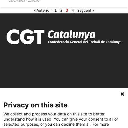
02/07/2012 - 20:02:00
« Anterior
1
2
3
4
Següent »
C/ Burgos 59, Baixos – 08014 Barcelona
Privacy on this site
We collect and process your data on this site to better
spccc@
spcgtcatalunya.cat
understand how it is used. You can give your consent to all or
selected purposes, or you can decline them all. For more