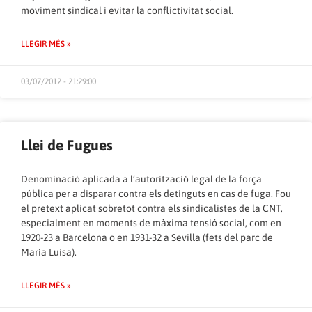
moviment sindical i evitar la conflictivitat social.
LLEGIR MÉS »
03/07/2012 - 21:29:00
Llei de Fugues
Denominació aplicada a l’autorització legal de la força
pública per a disparar contra els detinguts en cas de fuga. Fou
el pretext aplicat sobretot contra els sindicalistes de la CNT,
especialment en moments de màxima tensió social, com en
1920-23 a Barcelona o en 1931-32 a Sevilla (fets del parc de
María Luisa).
LLEGIR MÉS »