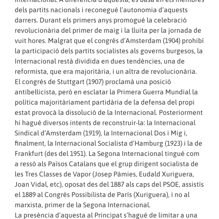
dels partits nacionals i reconegué l’autonomia d’aquests
darrers. Durant els primers anys promogué la celebració
revolucionària del primer de maig i la lluita per la jornada de
vuit hores. Malgrat que el congrés d’Amsterdam (1904) prohibí
la participació dels partits socialistes als governs burgesos, la
Internacional restà dividida en dues tendències, una de
reformista, que era majoritària, i un altra de revolucionària.
El congrés de Stuttgart (1907) proclamà una posició
antibel·licista, però en esclatar la Primera Guerra Mundial la
política majoritàriament partidària de la defensa del propi
estat provocà la dissolució de la Internacional. Posteriorment
hi hagué diversos intents de reconstruir-la: la Internacional
Sindical d’Amsterdam (1919), la Internacional Dos i Mig i,
finalment, la Internacional Socialista d’Hamburg (1923) i la de
Frankfurt (des del 1951). La Segona Internacional tingué com
a ressò als Països Catalans que el grup dirigent socialista de
les Tres Classes de Vapor (Josep Pàmies, Eudald Xuriguera,
Joan Vidal, etc), oposat des del 1887 als caps del PSOE, assistís
el 1889 al Congrés Possibilista de París (Xuriguera), i no al
marxista, primer de la Segona Internacional.
La presència d’aquesta al Principat s’hagué de limitar a una