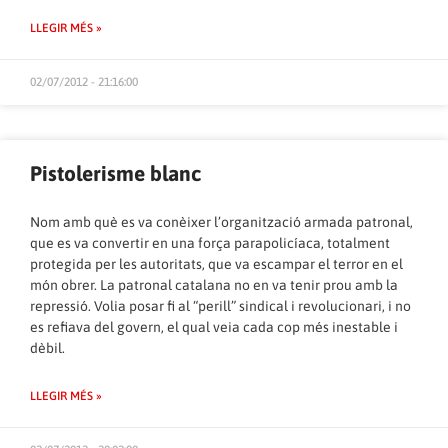
LLEGIR MÉS »
02/07/2012 - 21:16:00
Pistolerisme blanc
Nom amb què es va conèixer l’organització armada patronal,
que es va convertir en una força parapolicíaca, totalment
protegida per les autoritats, que va escampar el terror en el
món obrer. La patronal catalana no en va tenir prou amb la
repressió. Volia posar fi al “perill” sindical i revolucionari, i no
es refiava del govern, el qual veia cada cop més inestable i
dèbil.
LLEGIR MÉS »