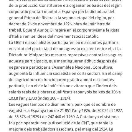
de la producció. Constituïren els organismes bàsics del règim
corporatiu paritari muntat a Espanya per la dictadura del
general Primo de Rivera a la segona etapa del règim, per
decret de 26 de novembre de 1926, obra del ministre de
treball, Eduard Aunós. S’inspirà en el corporativisme feixista
d’Itàlia i en les idees del moviment social catòlic.
La UGT i els socialistes participaren en els comitès paritaris
en virtut del pacte tàcit de no-agressió existent entre ells i la
Dictadura. Malgrat les mesures repressives contra les vagues,
aquesta participació, que mantingueren àdhuc després de
negar-se a participar a l’Assemblea Nacional Consultiva,
augmentà la influència socialista en certs sectors. En el camp
de l’agricultura no funcionaren pràcticament els comitès
paritaris, i en el de la indústria no evitaren que l’índex dels
salaris reals dels obrers qualificats espanyols baixés de 106 a
103,8 l’any 1930 (índex 100 = 1914).
Les vagues tampoc no disminuïren, puix que el nombre de
vaguistes a Espanya fou de 21 851 l’any 1926, de 70 024 el 1927,
de 55 576 el 1929 i de 247 460 el 1930. A Catalunya el sistema
fou poc operatiu per la dissolució de la CNT, que tenia la
majoria dels treballadors associats, pel maig del 1924. La