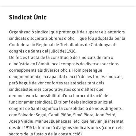
Sindicat Únic
Organització sindical que pretengué de superar els anteriors
sindicats o societats obreres d’ofici, i que fou adoptada per la
Confederació Regional de Treballadors de Catalunya al
congrés de Sants del juliol del 1918.
De fet, es tractà de la constitució de sindicats de ram o
d’indústria en l’àmbit local composts de diverses seccions
corresponents als diversos oficis. Hom pretengué
d’augmentar així la capacitat d’acció de les forces sindicals,
però hagué de vèncer fortes resistències tant dels
sindicalistes més corporativistes com d’altres que
denunciaven la possibilitat d’una burocratització del
funcionament sindical. El triomf dels sindicats únics al
congrés de Sants significà la consolidació de nous dirigents,
com Salvador Seguí, Camil Piñón, Simó Piera, Joan Peiró,
Josep Viadiu, Manuel Buenacasa, etc, que havien ja intentat
des del 1915 la formació d’alguns sindicats únics (com en els
sectors de la fusta o de la construcció).