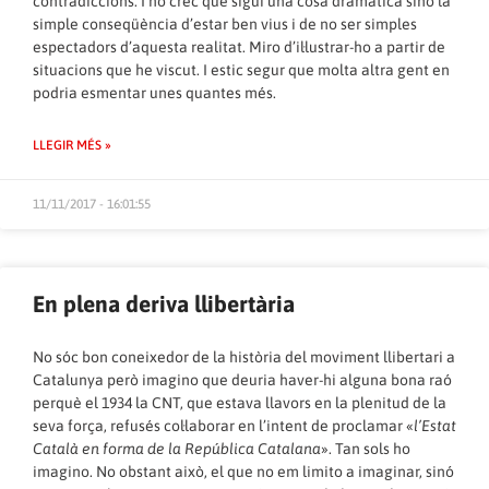
contradiccions. I no crec que sigui una cosa dramàtica sinó la
simple conseqüència d’estar ben vius i de no ser simples
espectadors d’aquesta realitat. Miro d’il·lustrar-ho a partir de
situacions que he viscut. I estic segur que molta altra gent en
podria esmentar unes quantes més.
LLEGIR MÉS »
11/11/2017 - 16:01:55
En plena deriva llibertària
No sóc bon coneixedor de la història del moviment llibertari a
Catalunya però imagino que deuria haver-hi alguna bona raó
perquè el 1934 la CNT, que estava llavors en la plenitud de la
seva força, refusés col·laborar en l’intent de proclamar «
l’Estat
Català en forma de la República Catalana
». Tan sols ho
imagino. No obstant això, el que no em limito a imaginar, sinó