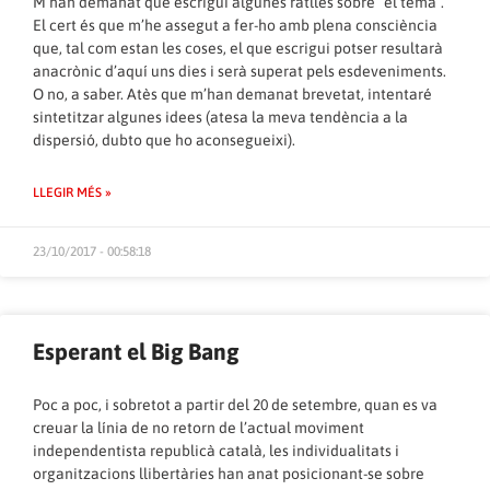
M’han demanat que escrigui algunes ratlles sobre “el tema”.
El cert és que m’he assegut a fer-ho amb plena consciència
que, tal com estan les coses, el que escrigui potser resultarà
anacrònic d’aquí uns dies i serà superat pels esdeveniments.
O no, a saber. Atès que m’han demanat brevetat, intentaré
sintetitzar algunes idees (atesa la meva tendència a la
dispersió, dubto que ho aconsegueixi).
LLEGIR MÉS »
23/10/2017 - 00:58:18
Esperant el Big Bang
Poc a poc, i sobretot a partir del 20 de setembre, quan es va
creuar la línia de no retorn de l’actual moviment
independentista republicà català, les individualitats i
organitzacions llibertàries han anat posicionant-se sobre