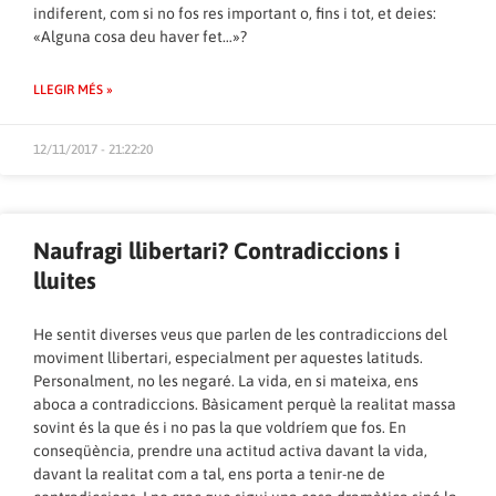
indiferent, com si no fos res important o, fins i tot, et deies:
«Alguna cosa deu haver fet…»?
LLEGIR MÉS »
12/11/2017 - 21:22:20
Naufragi llibertari? Contradiccions i
lluites
He sentit diverses veus que parlen de les contradiccions del
moviment llibertari, especialment per aquestes latituds.
Personalment, no les negaré. La vida, en si mateixa, ens
aboca a contradiccions. Bàsicament perquè la realitat massa
sovint és la que és i no pas la que voldríem que fos. En
conseqüència, prendre una actitud activa davant la vida,
davant la realitat com a tal, ens porta a tenir-ne de