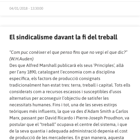
04/01/2018 - 13:30:00
El sindicalisme davant la fi del treball
“Com puc conèixer el que penso fins que no vegi el que dic?”
(W.H.Auden)
Des que Alfred Marshall publicarà els seus ‘Principles’, allà
per l’any 1890, catalogant l’economia com a disciplina
específica, els factors de producció consignats
tradicionalment han estat tres: terra, treball i capital. Tots ells
considerats com a recursos escassos i susceptibles d’usos
alternatius per aconseguir l’objectiu de satisfer les
necessitats humanes. Fins i tot, una de les seves estirps
teòriques més influents, la que va des d’Adam Smith a Carlos
Marx, passant per David Ricardo i Pierre-Joseph Proudhon, va
postular que el “treball” ocupava el centre del sistema, i que
de la seva quantia i adequada administració depenia el cost
de producció de les mercaderies. En gran manera, aquesta