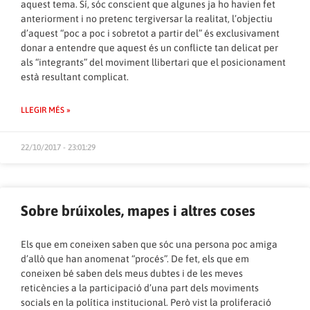
aquest tema. Sí, sóc conscient que algunes ja ho havien fet
anteriorment i no pretenc tergiversar la realitat, l’objectiu
d’aquest “poc a poc i sobretot a partir del” és exclusivament
donar a entendre que aquest és un conflicte tan delicat per
als “integrants” del moviment llibertari que el posicionament
està resultant complicat.
LLEGIR MÉS »
22/10/2017 - 23:01:29
Sobre brúixoles, mapes i altres coses
Els que em coneixen saben que sóc una persona poc amiga
d’allò que han anomenat “procés”. De fet, els que em
coneixen bé saben dels meus dubtes i de les meves
reticències a la participació d’una part dels moviments
socials en la política institucional. Però vist la proliferació