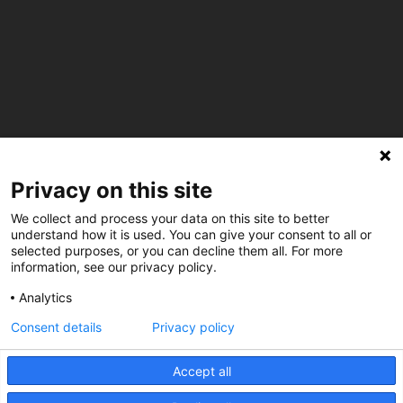
Privacy on this site
C/ Burgos 59, Baixos – 08014 Barcelona
We collect and process your data on this site to better
understand how it is used. You can give your consent to all or
spccc@
spcgtcatalunya.cat
selected purposes, or you can decline them all. For more
information, see our privacy policy.
935 120 481
Analytics
Consent details
Privacy policy
@CGTCatalunya
Accept all
cgtcatalunya