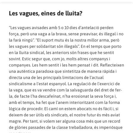
Les vagues, eines de lluita?
“Les vagues avisades amb 5 o 10 dies d’antelació perden
força, però una vaga a la brava, sense preavisar, és il·legal i no
la farà ningú”. “El suport mutu és la nostra millor arma, però
les vagues per solidaritat són il·legals”. En el temps que porto
en la lluita sindical, les anteriors són frases que he sentit
sovint. Estic segur que, com jo, molts altres companys i
companyes. Les hem sentit i les hem pensat i dit. Reflecteixen
una autèntica paradoxa que sintetitza de manera ràpida i
directa una de les principals limitacions de l’actual
sindicalisme a l’estat espanyol. La regulació de l’exercici de
la vaga, que es va vendre com la salvaguarda del dret de fer-
la, de facte l’ha descafeïnat, n’ha erosionat la seva força i,
amb el temps, ha fet que l’anem interioritzant com la forma
lògica de procedir. El camí on estem abocats no és fàcil i, si
deixem de ser útils els sindicats, el nostre futur és més aviat
magre. Per tant, si volem ser alguna cosa més que un record
de glòries passades de la classe treballadora, és imperiósque