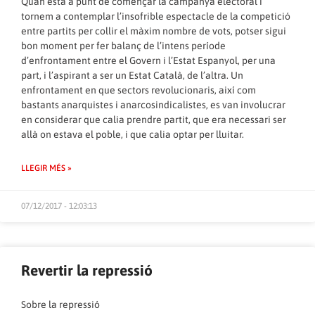
Quan està a punt de començar la campanya electoral i
tornem a contemplar l’insofrible espectacle de la competició
entre partits per collir el màxim nombre de vots, potser sigui
bon moment per fer balanç de l’intens període
d’enfrontament entre el Govern i l’Estat Espanyol, per una
part, i l’aspirant a ser un Estat Català, de l’altra. Un
enfrontament en que sectors revolucionaris, així com
bastants anarquistes i anarcosindicalistes, es van involucrar
en considerar que calia prendre partit, que era necessari ser
allà on estava el poble, i que calia optar per lluitar.
LLEGIR MÉS »
07/12/2017 - 12:03:13
Revertir la repressió
Sobre la repressió