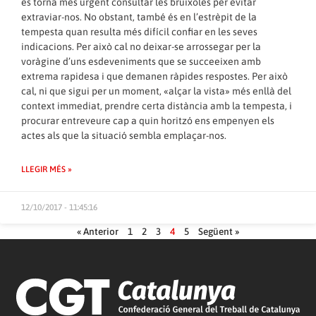
es torna més urgent consultar les brúixoles per evitar
extraviar-nos. No obstant, també és en l’estrèpit de la
tempesta quan resulta més difícil confiar en les seves
indicacions. Per això cal no deixar-se arrossegar per la
voràgine d’uns esdeveniments que se succeeixen amb
extrema rapidesa i que demanen ràpides respostes. Per això
cal, ni que sigui per un moment, «alçar la vista» més enllà del
context immediat, prendre certa distància amb la tempesta, i
procurar entreveure cap a quin horitzó ens empenyen els
actes als que la situació sembla emplaçar-nos.
LLEGIR MÉS »
12/10/2017 - 11:45:16
« Anterior
1
2
3
4
5
Següent »