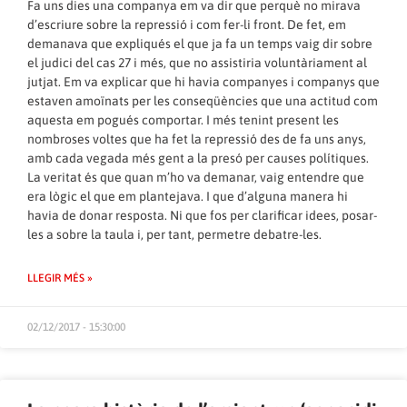
Fa uns dies una companya em va dir que perquè no mirava
d’escriure sobre la repressió i com fer-li front. De fet, em
demanava que expliqués el que ja fa un temps vaig dir sobre
el judici del
cas 27 i més
, que no assistiria voluntàriament al
jutjat. Em va explicar que hi havia companyes i companys que
estaven amoïnats per les conseqüències que una actitud com
aquesta em pogués comportar. I més tenint present les
nombroses voltes que ha fet la repressió des de fa uns anys,
amb cada vegada més gent a la presó per causes polítiques.
La veritat és que quan m’ho va demanar, vaig entendre que
era lògic el que em plantejava. I que d’alguna manera hi
havia de donar resposta. Ni que fos per clarificar idees, posar-
les a sobre la taula i, per tant, permetre debatre-les.
LLEGIR MÉS »
02/12/2017 - 15:30:00