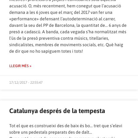
acusació. O, més recentment, hem conegut que l’acusació
demana a les 6 joves que el març del 2017 van fer una
«performance» defensant l’autodeterminació al carrer,
davant la seu del PP de Barcelona, la quantitat de… 6 anys de
presó a cadascú. A banda, cada vegada s’ha normalitzat més
l’ús de la presó preventiva contra músics, titellaries,
sindicalistes, membres de moviments socials, etc. Què haig
de dir que no ho sapiguem totes i tots!
LLEGIR MÉS »
17/12/2017 - 22:55:47
Catalunya després de la tempesta
Tot el que es construeixi des de baix és bo… tret que s’elevi
sobre uns pedestals preparats des de dalt…