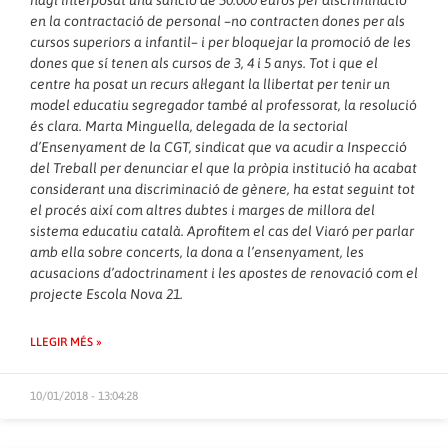
hagi interposat una sanció de 50.000 euros per discriminació
en la contractació de personal –no contracten dones per als
cursos superiors a infantil– i per bloquejar la promoció de les
dones que sí tenen als cursos de 3, 4 i 5 anys. Tot i que el
centre ha posat un recurs al·legant la llibertat per tenir un
model educatiu segregador també al professorat, la resolució
és clara. Marta Minguella, delegada de la sectorial
d’Ensenyament de la CGT, sindicat que va acudir a Inspecció
del Treball per denunciar el que la pròpia institució ha acabat
considerant una discriminació de gènere, ha estat seguint tot
el procés així com altres dubtes i marges de millora del
sistema educatiu català. Aprofitem el cas del Viaró per parlar
amb ella sobre concerts, la dona a l’ensenyament, les
acusacions d’adoctrinament i les apostes de renovació com el
projecte Escola Nova 21.
LLEGIR MÉS »
10/01/2018 - 13:04:28