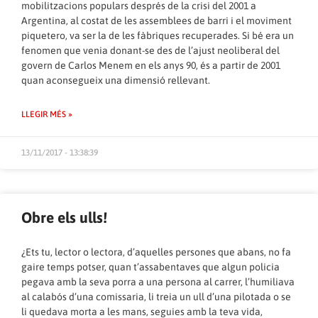
mobilitzacions populars després de la crisi del 2001 a
Argentina, al costat de les assemblees de barri i el moviment
piquetero, va ser la de les fàbriques recuperades. Si bé era un
fenomen que venia donant-se des de l’ajust neoliberal del
govern de Carlos Menem en els anys 90, és a partir de 2001
quan aconsegueix una dimensió rellevant.
LLEGIR MÉS »
13/11/2017 - 13:38:39
Obre els ulls!
¿Ets tu, lector o lectora, d’aquelles persones que abans, no fa
gaire temps potser, quan t’assabentaves que algun policia
pegava amb la seva porra a una persona al carrer, l’humiliava
al calabós d’una comissaria, li treia un ull d’una pilotada o se
li quedava morta a les mans, seguies amb la teva vida,