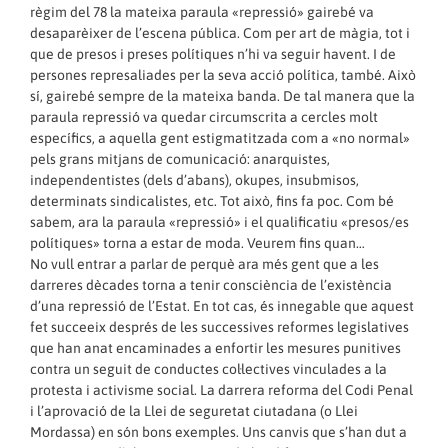
règim del 78 la mateixa paraula «repressió» gairebé va
desaparèixer de l’escena pública. Com per art de màgia, tot i
que de presos i preses polítiques n’hi va seguir havent. I de
persones represaliades per la seva acció política, també. Això
sí, gairebé sempre de la mateixa banda. De tal manera que la
paraula repressió va quedar circumscrita a cercles molt
específics, a aquella gent estigmatitzada com a «no normal»
pels grans mitjans de comunicació: anarquistes,
independentistes (dels d’abans), okupes, insubmisos,
determinats sindicalistes, etc. Tot això, fins fa poc. Com bé
sabem, ara la paraula «repressió» i el qualificatiu «presos/es
polítiques» torna a estar de moda. Veurem fins quan…
No vull entrar a parlar de perquè ara més gent que a les
darreres dècades torna a tenir consciència de l’existència
d’una repressió de l’Estat. En tot cas, és innegable que aquest
fet succeeix després de les successives reformes legislatives
que han anat encaminades a enfortir les mesures punitives
contra un seguit de conductes col·lectives vinculades a la
protesta i activisme social. La darrera reforma del Codi Penal
i l’aprovació de la Llei de seguretat ciutadana (o Llei
Mordassa) en són bons exemples. Uns canvis que s’han dut a