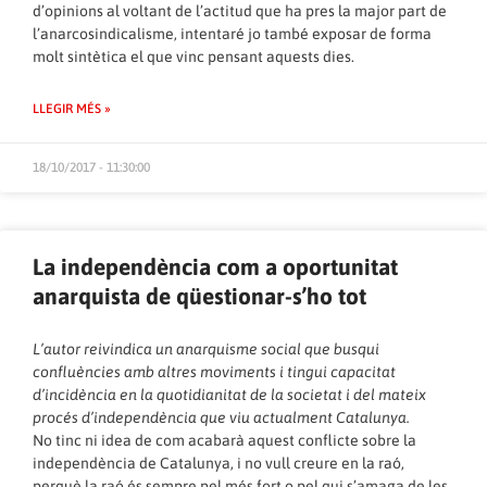
d’opinions al voltant de l’actitud que ha pres la major part de
l’anarcosindicalisme, intentaré jo també exposar de forma
molt sintètica el que vinc pensant aquests dies.
LLEGIR MÉS »
18/10/2017 - 11:30:00
La independència com a oportunitat
anarquista de qüestionar-s’ho tot
L’autor reivindica un anarquisme social que busqui
confluències amb altres moviments i tingui capacitat
d’incidència en la quotidianitat de la societat i del mateix
procés d’independència que viu actualment Catalunya.
No tinc ni idea de com acabarà aquest conflicte sobre la
independència de Catalunya, i no vull creure en la raó,
perquè la raó és sempre pel més fort o pel qui s’amaga de les