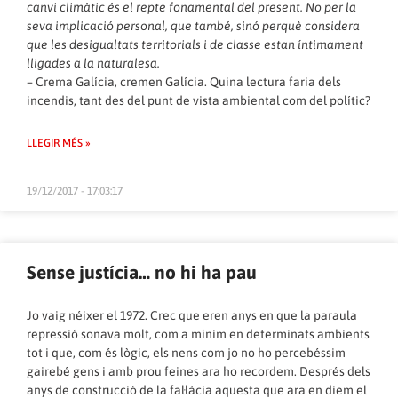
canvi climàtic és el repte fonamental del present. No per la
seva implicació personal, que també, sinó perquè considera
que les desigualtats territorials i de classe estan íntimament
lligades a la naturalesa.
– Crema Galícia, cremen Galícia. Quina lectura faria dels
incendis, tant des del punt de vista ambiental com del polític?
LLEGIR MÉS »
19/12/2017 - 17:03:17
Sense justícia… no hi ha pau
Jo vaig néixer el 1972. Crec que eren anys en que la paraula
repressió sonava molt, com a mínim en determinats ambients
tot i que, com és lògic, els nens com jo no ho percebéssim
gairebé gens i amb prou feines ara ho recordem. Després dels
anys de construcció de la fal·làcia aquesta que ara en diem el