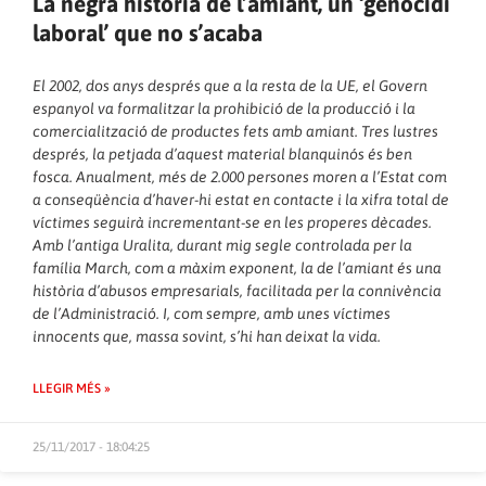
La negra història de l’amiant, un ‘genocidi
laboral’ que no s’acaba
El 2002, dos anys després que a la resta de la UE, el Govern
espanyol va formalitzar la prohibició de la producció i la
comercialització de productes fets amb amiant. Tres lustres
després, la petjada d’aquest material blanquinós és ben
fosca. Anualment, més de 2.000 persones moren a l’Estat com
a conseqüència d’haver-hi estat en contacte i la xifra total de
víctimes seguirà incrementant-se en les properes dècades.
Amb l’antiga Uralita, durant mig segle controlada per la
família March, com a màxim exponent, la de l’amiant és una
història d’abusos empresarials, facilitada per la connivència
de l’Administració. I, com sempre, amb unes víctimes
innocents que, massa sovint, s’hi han deixat la vida.
LLEGIR MÉS »
25/11/2017 - 18:04:25