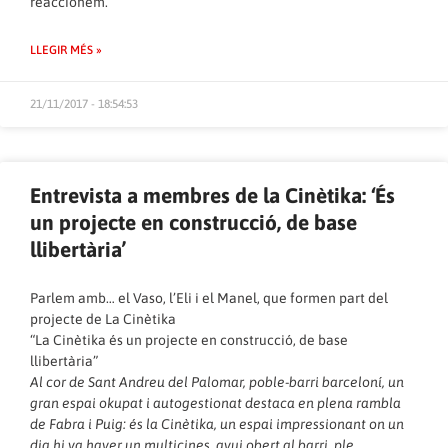
reaccionem.
LLEGIR MÉS »
21/11/2017 - 18:54:53
Entrevista a membres de la Cinètika: ‘És
un projecte en construcció, de base
llibertària’
Parlem amb… el Vaso, l’Eli i el Manel, que formen part del
projecte de La Cinètika
“La Cinètika és un projecte en construcció, de base
llibertària”
Al cor de Sant Andreu del Palomar, poble-barri barceloní, un
gran espai okupat i autogestionat destaca en plena rambla
de Fabra i Puig: és la Cinètika, un espai impressionant on un
dia hi va haver un multicines, avui obert al barri, ple