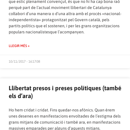
que estic plenament convençut, és que no hi ha cap bona raó
perquè part de l’actual moviment llibertari de Catalunya
col·labori d’una manera o d’una altra amb el procés «nacional-
independentista» protagonitzat pel Govern català, pels
partits polítics que el sostenen, i per les grans organitzacions
populars nacionalistesque l’acompanyen.
LLEGIR MÉS »
10/11/2017 - 16:17:08
Llibertat presos i preses polítiques (també
els d’ara)
Ho hem cridat i cridat. Fins quedar-nos afònics. Quan érem
unes desenes en manifestacions envoltades de l’estigma dels
grans mitjans de comunicació i també ara, en manifestacions
massives emparades per alguns d’aquests mitjans.