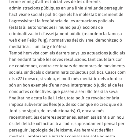
terme enmig d’altres iniciatives de les diferents
administracions públiques en una línia similar de perseguir
l’activisme social i polític que els ha molestat: increment de
l’agressivitat i la freqüència de les actuacions policials
(estatals, autonòmiques i municipals), accions de
criminalització i d’assetjament públic (recordem la famosa
web d’en Felip Puig), normatives del civisme, demonització
mediàtica… i un llarg etcètera.
També hem vist com els darrers anys les actuacions judicials
han endurit també les seves resolucions, tant cautelars con
de condemnes, contra centenars de membres de moviments
socials, sindicals o determinats col·lectius polítics. Casos com
els «27 i més» o, si voleu, el molt més mediàtic dels «Jordis»
són un bon exemple d’una nova interpretació judicial de les
conductes col·lectives, que passen a ser il·lícites si la seva
finalitat no acata la llei. I clar, tota política revolucionària
implica subvertir les lleis (ep, deixo clar que no crec que els
Jordis ho siguin, de revolucionaris). O, encara més
recentment, les darreres setmanes, estem assistint a un nou
ús del delicte «d’incitació a l’odi», suposadament pensat per
perseguir l’apologia del feixisme. Ara hem vist desfilar
mestres i professors a jutjats i comissaries sota aquesta