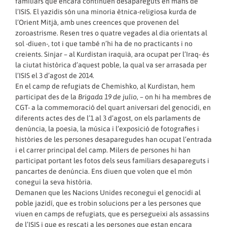
familiars que encara continuen desapareguts en mans de
l’ISIS. El yazidis són una minoria ètnica-religiosa kurda de
l’Orient Mitjà, amb unes creences que provenen del
zoroastrisme. Resen tres o quatre vegades al dia orientats al
sol -diuen-, tot i que també n’hi ha de no practicants i no
creients. Sinjar – al Kurdistan iraquià, ara ocupat per l’Iraq- és
la ciutat històrica d’aquest poble, la qual va ser arrasada per
l’ISIS el 3 d’agost de 2014.
En el camp de refugiats de Chemishko, al Kurdistan, hem
participat des de la
Brigada 19 de julio
, – on hi ha membres de
CGT- a la commemoració del quart aniversari del genocidi, en
diferents actes des de l’1 al 3 d’agost, on els parlaments de
denúncia, la poesia, la música i l’exposició de fotografies i
històries de les persones desaparegudes han ocupat l’entrada
i el carrer principal del camp. Milers de persones hi han
participat portant les fotos dels seus familiars desapareguts i
pancartes de denúncia. Ens diuen que volen que el món
conegui la seva història.
Demanen que les Nacions Unides reconegui el genocidi al
poble jazidí, que es trobin solucions per a les persones que
viuen en camps de refugiats, que es persegueixi als assassins
de l’ISIS i que es rescati a les persones que estan encara