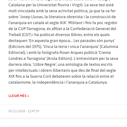
Catalana per la Universitat Rovira i Virgili. La seva tesi està
molt vinculada amb la seva activitat política, ja que la va fer
sobre ‘Josep Llunas, la literatura obrerista i la construcció de
l’anarquia en català al segle XIX’. Militant i fins fa poc regidor
de la CUP-Tarragona, és afiliat a la Confederació General del
Treball (CGT) i ha publicat diversos llibres, entre els quals
destaquen ‘En aquesta gran època… Les paraules són punys’
(Edicions del 1975), ‘Visca la terra i visca l’anarquia’ (Calumnia
Editorial), i amb la fotògrafa Roser Arques publicà ‘Crema
Londres a Tarragona’ (Arola Editors). L’entrevistam per la seva
darrera obra, ‘Llibre Negre’, una antologia de textos escrits
per intel·lectuals i obrers llibertaris que des de final del segle
XIX fins a la Guerra Civil debateren sobre la relació entre el
catalanisme, la independència i l’anarquia a Catalunya.
LLEGIR MÉS »
05/11/2018 - 11:47:39