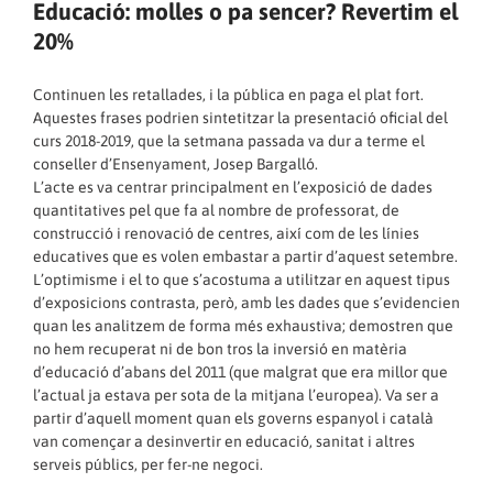
Educació: molles o pa sencer? Revertim el
20%
Continuen les retallades, i la pública en paga el plat fort.
Aquestes frases podrien sintetitzar la presentació oficial del
curs 2018-2019, que la setmana passada va dur a terme el
conseller d’Ensenyament, Josep Bargalló.
L’acte es va centrar principalment en l’exposició de dades
quantitatives pel que fa al nombre de professorat, de
construcció i renovació de centres, així com de les línies
educatives que es volen embastar a partir d’aquest setembre.
L’optimisme i el to que s’acostuma a utilitzar en aquest tipus
d’exposicions contrasta, però, amb les dades que s’evidencien
quan les analitzem de forma més exhaustiva; demostren que
no hem recuperat ni de bon tros la inversió en matèria
d’educació d’abans del 2011 (que malgrat que era millor que
l’actual ja estava per sota de la mitjana l’europea). Va ser a
partir d’aquell moment quan els governs espanyol i català
van començar a desinvertir en educació, sanitat i altres
serveis públics, per fer-ne negoci.