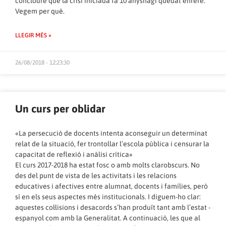
concloure que la crisi iniciada fa 10 anyshagi quedat enrere.
Vegem per què.
LLEGIR MÉS »
26/08/2018 - 12:23:30
Un curs per oblidar
«La persecució de docents intenta aconseguir un determinat
relat de la situació, fer trontollar l’escola pública i censurar la
capacitat de reflexió i anàlisi crítica»
El curs 2017-2018 ha estat fosc o amb molts clarobscurs. No
des del punt de vista de les activitats i les relacions
educatives i afectives entre alumnat, docents i famílies, però
sí en els seus aspectes més institucionals. I diguem-ho clar:
aquestes col·lisions i desacords s’han produït tant amb l’estat ­
espanyol com amb la Generalitat. A continuació, les que al