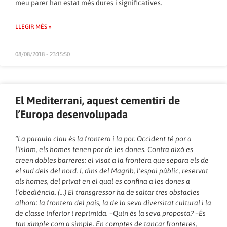
meu ­parer han estat més dures i sig­nificatives.
LLEGIR MÉS »
08/08/2018 - 23:15:50
El Mediterrani, aquest cementiri de
l’Europa desenvolupada
“La paraula clau és la frontera i la por. Occident té por a
l’Islam, els homes tenen por de les dones. Contra això es
creen dobles barreres: el visat a la frontera que separa els de
el sud dels del nord. I, dins del Magrib, l’espai públic, reservat
als homes, del privat en el qual es confina a les dones a
l’obediència. (…) El transgressor ha de saltar tres obstacles
alhora: la frontera del país, la de la seva diversitat cultural i la
de classe inferior i reprimida. –Quin és la seva proposta? –És
tan ximple com a simple. En comptes de tancar fronteres,