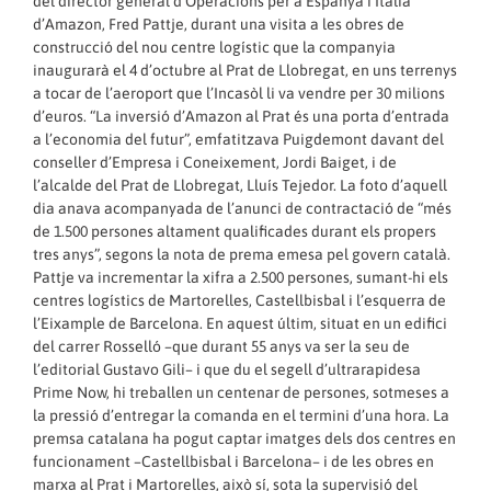
del director general d’Operacions per a Espanya i Itàlia
d’Amazon, Fred Pattje, durant una visita a les obres de
construcció del nou centre logístic que la companyia
inaugurarà el 4 d’octubre al Prat de Llobregat, en uns terrenys
a tocar de l’aeroport que l’Incasòl li va vendre per 30 milions
d’euros. “La inversió d’Amazon al Prat és una porta d’entrada
a l’economia del futur”, emfatitzava Puigdemont davant del
conseller d’Empresa i Coneixement, Jordi Baiget, i de
l’alcalde del Prat de Llobregat, Lluís Tejedor. La foto d’aquell
dia anava acompanyada de l’anunci de contractació de “més
de 1.500 persones altament qualificades durant els propers
tres anys”, segons la nota de prema emesa pel govern català.
Pattje va incrementar la xifra a 2.500 persones, sumant-hi els
centres logístics de Martorelles, Castellbisbal i l’esquerra de
l’Eixample de Barcelona. En aquest últim, situat en un edifici
del carrer Rosselló –que durant 55 anys va ser la seu de
l’editorial Gustavo Gili– i que du el segell d’ultrarapidesa
Prime Now, hi treballen un centenar de persones, sotmeses a
la pressió d’entregar la comanda en el termini d’una hora. La
premsa catalana ha pogut captar imatges dels dos centres en
funcionament –Castellbisbal i Barcelona– i de les obres en
marxa al Prat i Martorelles, això sí, sota la supervisió del