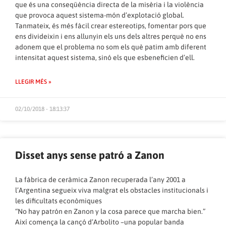
que és una conseqüència directa de la misèria i la violència
que provoca aquest sistema-món d’explotació global.
Tanmateix, és més fàcil crear estereotips, fomentar pors que
ens divideixin i ens allunyin els uns dels altres perquè no ens
adonem que el problema no som els què patim amb diferent
intensitat aquest sistema, sinó els que esbeneficien d’ell.
LLEGIR MÉS »
02/10/2018 - 18:13:37
Disset anys sense patró a Zanon
La fàbrica de ceràmica Zanon recuperada l’any 2001 a
l’Argentina segueix viva malgrat els obstacles institucionals i
les dificultats econòmiques
“No hay patrón en Zanon y la cosa parece que marcha bien.”
Així comença la cançó d’Arbolito –una popular banda