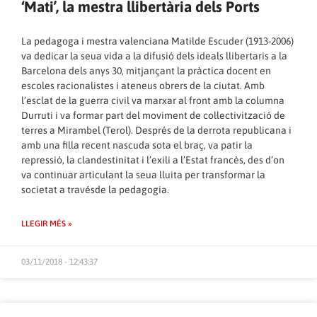
‘Mati’, la mestra llibertària dels Ports
La pedagoga i mestra valenciana Matilde Escuder (1913-2006)
va dedicar la seua vida a la difusió dels ideals llibertaris a la
Barcelona dels anys 30, mitjançant la pràctica docent en
escoles racionalistes i ateneus obrers de la ciutat. Amb
l’esclat de la guerra civil va marxar al front amb la columna
Durruti i va formar part del moviment de col·lectivització de
terres a Mirambel (Terol). Després de la derrota republicana i
amb una filla recent nascuda sota el braç, va patir la
repressió, la clandestinitat i l’exili a l’Estat francès, des d’on
va continuar articulant la seua lluita per transformar la
societat a travésde la pedagogia.
LLEGIR MÉS »
03/11/2018 - 12:43:37