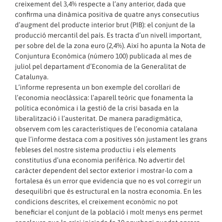
creixement del 3,4% respecte a l’any anterior, dada que
confirma una dinàmica positiva de quatre anys consecutius
d’augment del producte interior brut (PIB): el conjunt de la
producció mercantil del país. Es tracta d’un nivell important,
per sobre del de la zona euro (2,4%). Així ho apunta la Nota de
Conjuntura Econòmica (número 100) publicada al mes de
juliol pel departament d’Economia de la Generalitat de
Catalunya.
L’informe representa un bon exemple del corol·lari de
l’economia neoclàssica: l’aparell teòric que fonamenta la
política econòmica i la gestió de la crisi basada en la
liberalització i l’austeritat. De manera paradigmàtica,
observem com les característiques de l’economia catalana
que l’informe destaca com a positives són justament les grans
febleses del nostre sistema productiu i els elements
constitutius d’una economia perifèrica. No advertir del
caràcter dependent del sector exterior i mostrar-lo com a
fortalesa és un error que evidencia que no es vol corregir un
desequilibri que és estructural en la nostra economia. En les
condicions descrites, el creixement econòmic no pot
beneficiar el conjunt de la població i molt menys ens permet