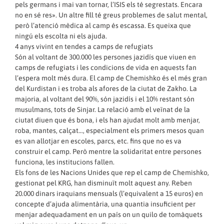
pels germans i mai van tornar, l’ISIS els té segrestats. Encara
no en sé res». Un altre fill té greus problemes de salut mental,
però l’atenció mèdica al camp és escassa. Es queixa que
ningú els escolta ni els ajuda.
4 anys vivint en tendes a camps de refugiats
Són al voltant de 300.000 les persones jazidís que viuen en
camps de refugiats i les condicions de vida en aquests fan
l’espera molt més dura. El camp de Chemishko és el més gran
del Kurdistan i es troba als afores de la ciutat de Zakho. La
majoria, al voltant del 90%, són jazidís i el 10% restant són
musulmans, tots de Sinjar. La relació amb el veïnat de la
ciutat diuen que és bona, i els han ajudat molt amb menjar,
roba, mantes, calçat…, especialment els primers mesos quan
es van allotjar en escoles, parcs, etc. fins que no es va
construir el camp. Però mentre la solidaritat entre persones
funciona, les institucions fallen.
Els fons de les Nacions Unides que rep el camp de Chemishko,
gestionat pel KRG, han disminuït molt aquest any. Reben
20.000 dinars iraquians mensuals (l’equivalent a 15 euros) en
concepte d’ajuda alimentària, una quantia insuficient per
menjar adequadament en un país on un quilo de tomàquets