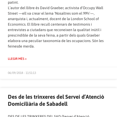
patint.
L’autor del llibre és David Graeber, activista d’Occupy Wall
Street —ell va crear el lema ‘Nosaltres som el 99%’—,
anarquista i, actualment, docent de la London School of
Economics. El llibre recull centenars de testimonis i
entrevistes a ciutadans que reconeixen la qualitat inútil i
prescindible de la seva feina, a partir dels quals Graeber
elabora una peculiar taxonomia de les ocupacions. Són les
feinesde merda.
LLEGIR MÉS »
06/09/2018 - 11:51:13
Des de les trinxeres del Servei d’Atenciò
Domiciliària de Sabadell
DES DE LES TRINXERES DEL SAD (Servei d’Atenció