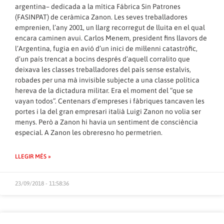
argentina– dedicada a la mítica Fábrica Sin Patrones
(FASINPAT) de ceràmica Zanon. Les seves treballadores
emprenien, l’any 2001, un llarg recorregut de lluita en el qual
encara caminen avui. Carlos Menem, president fins llavors de
l’Argentina, fugia en avió d’un inici de mil·lenni catastròfic,
d’un país trencat a bocins després d’aquell corralito que
deixava les classes treballadores del país sense estalvis,
robades per una mà invisible subjecte a una classe política
hereva de la dictadura militar. Era el moment del “que se
vayan todos”. Centenars d’empreses i fàbriques tancaven les
portes i la del gran empresari italià Luigi Zanon no volia ser
menys. Però a Zanon hi havia un sentiment de consciència
especial. A Zanon les obreresno ho permetrien.
LLEGIR MÉS »
23/09/2018 - 11:58:36