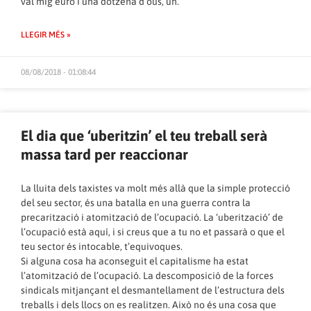
val mig euro i una dotzena d’ous, un.
LLEGIR MÉS »
08/08/2018 - 01:08:44
El dia que ‘uberitzin’ el teu treball serà
massa tard per reaccionar
La lluita dels taxistes va molt més allà que la simple protecció
del seu sector, és una batalla en una guerra contra la
precarització i atomització de l’ocupació. La ‘uberització’ de
l’ocupació està aquí, i si creus que a tu no et passarà o que el
teu sector és intocable, t’equivoques.
Si alguna cosa ha aconseguit el capitalisme ha estat
l’atomització de l’ocupació. La descomposició de la forces
sindicals mitjançant el desmantellament de l’estructura dels
treballs i dels llocs on es realitzen. Això no és una cosa que