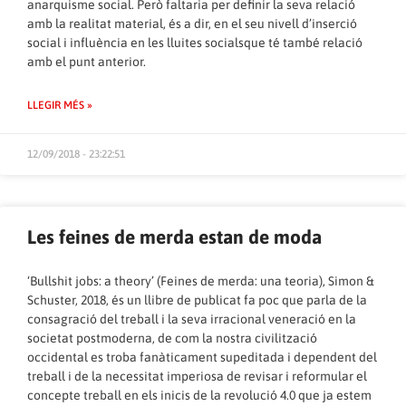
anarquisme social. Però faltaria per definir la seva relació
amb la realitat material, és a dir, en el seu nivell d’inserció
social i influència en les lluites socialsque té també relació
amb el punt anterior.
LLEGIR MÉS »
12/09/2018 - 23:22:51
Les feines de merda estan de moda
‘Bullshit jobs: a theory’ (Feines de merda: una teoria), Simon &
Schuster, 2018, és un llibre de publicat fa poc que parla de la
consagració del treball i la seva irracional veneració en la
societat postmoderna, de com la nostra civilització
occidental es troba fanàticament supeditada i dependent del
treball i de la necessitat imperiosa de revisar i reformular el
concepte treball en els inicis de la revolució 4.0 que ja estem