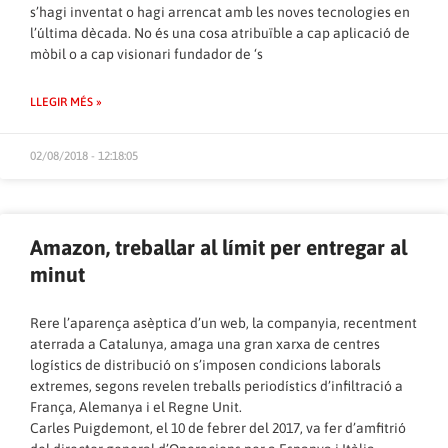
s’hagi inventat o hagi arrencat amb les noves tecnologies en
l’última dècada. No és una cosa atribuïble a cap aplicació de
mòbil o a cap visionari fundador de ‘s
LLEGIR MÉS »
02/08/2018 - 12:18:05
Amazon, treballar al límit per entregar al
minut
Rere l’aparença asèptica d’un web, la companyia, recentment
aterrada a Catalunya, amaga una gran xarxa de centres
logístics de distribució on s’imposen condicions laborals
extremes, segons revelen treballs periodístics d’infiltració a
França, Alemanya i el Regne Unit.
Carles Puigdemont, el 10 de febrer del 2017, va fer d’amfitrió