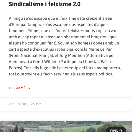
Sindicalisme i feixisme 2.0
A ningú se’ns escapa que el feixisme està creixent arreu
d’Europa. Tampoc se’ns escapen dos aspectes d’aquest
fenomen. Primer, que els “nous” feixistes molts cops no van
amb el cap rapat ni aixequen obertament el braç (tot i que
alguns ho continuen fent). Sovint són homes i dones amb un
cert aspecte d’executius i roba pija, com la Marie Le Pen
(Front Nacional, França), el Jörg Meuthen (Alternativa per
Alemanya) o Geert Wilders (Partit per la Llibertat, Països
Baixos). Tots ells fugen de l’estereotip del fatxa mamporrero,
tot i que sovint els facin servir en els seus espais polítics.
LLEGIR MÉS »
26/10/2018 - 12:50:59
OPINIÓ