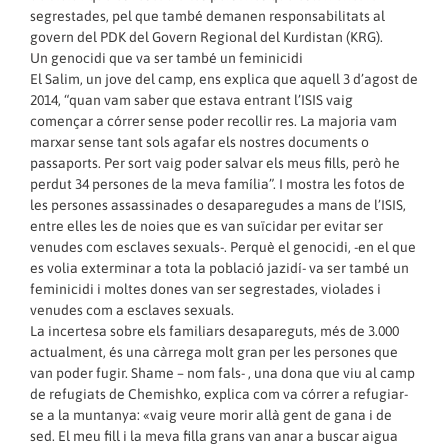
segrestades, pel que també demanen responsabilitats al
govern del PDK del Govern Regional del Kurdistan (KRG).
Un genocidi que va ser també un feminicidi
El Salim, un jove del camp, ens explica que aquell 3 d’agost de
2014, “quan vam saber que estava entrant l’ISIS vaig
començar a córrer sense poder recollir res. La majoria vam
marxar sense tant sols agafar els nostres documents o
passaports. Per sort vaig poder salvar els meus fills, però he
perdut 34 persones de la meva família”. I mostra les fotos de
les persones assassinades o desaparegudes a mans de l’ISIS,
entre elles les de noies que es van suïcidar per evitar ser
venudes com esclaves sexuals-. Perquè el genocidi, -en el que
es volia exterminar a tota la població jazidí- va ser també un
feminicidi i moltes dones van ser segrestades, violades i
venudes com a esclaves sexuals.
La incertesa sobre els familiars desapareguts, més de 3.000
actualment, és una càrrega molt gran per les persones que
van poder fugir. Shame – nom fals- , una dona que viu al camp
de refugiats de Chemishko, explica com va córrer a refugiar-
se a la muntanya: «vaig veure morir allà gent de gana i de
sed. El meu fill i la meva filla grans van anar a buscar aigua