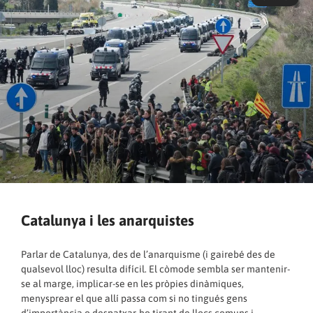
Catalunya i les anarquistes
Parlar de Catalunya, des de l’anarquisme (i gairebé des de
qualsevol lloc) resulta difícil. El còmode sembla ser mantenir-
se al marge, implicar-se en les pròpies dinàmiques,
menysprear el que allí passa com si no tingués gens
d’importància o despatxar-ho tirant de llocs comuns i