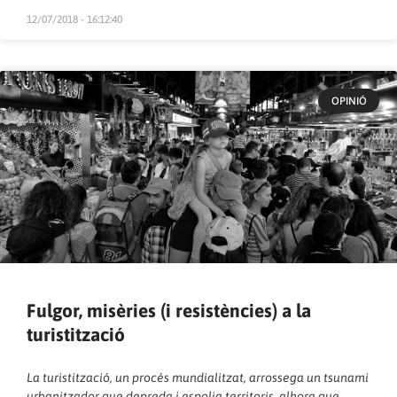
12/07/2018 - 16:12:40
OPINIÓ
Fulgor, misèries (i resistències) a la
turistització
La turistització, un procés mundialitzat, arrossega un tsunami
urbanitzador que depreda i espolia territoris, alhora que