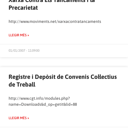
Precarietat
http://www.moviments.net/xarxacontratancaments
LLEGIR MÉS »
01/01/2007 - 11:09:00
Registre i Depòsit de Convenis Col·lectius
de Treball
http://www.cgt.info/modules.php?
name=Downloads&d_op=getit&lid=88
LLEGIR MÉS »