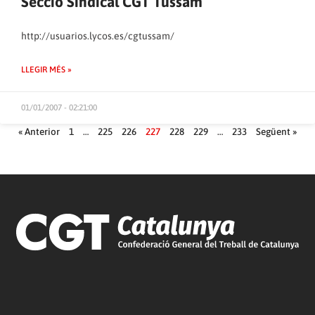
Secció Sindical CGT Tussam
http://usuarios.lycos.es/cgtussam/
LLEGIR MÉS »
01/01/2007 - 02:21:00
« Anterior
1
…
225
226
227
228
229
…
233
Següent »