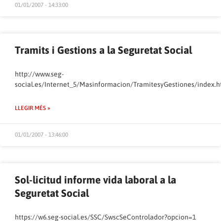
01/01/2007 - 14:33:00
Tramits i Gestions a la Seguretat Social
http://www.seg-
social.es/Internet_5/Masinformacion/TramitesyGestiones/index.
LLEGIR MÉS »
01/01/2007 - 13:46:00
Sol-licitud informe vida laboral a la
Seguretat Social
https://w6.seg-social.es/SSC/SwscSeControlador?opcion=1