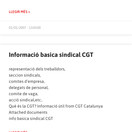
LLEGIR MÉS »
01/01/2007 - 13:43:00
Informació basica sindical CGT
representació dels treballdors,
seccion sindicals,
comites d’empresa,
delegats de personal,
comite de vaga,
acció sindical,etc..
Què és la CGT? Informació útil
from
CGT Catalunya
Attached documents
info basica sindical CGT