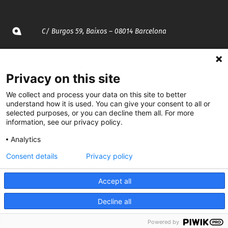
C/ Burgos 59, Baixos – 08014 Barcelona
spccc@
spcgtcatalunya.cat
Privacy on this site
935 120 481
We collect and process your data on this site to better
understand how it is used. You can give your consent to all or
@CGTCatalunya
selected purposes, or you can decline them all. For more
information, see our privacy policy.
cgtcatalunya
Analytics
CGTCatalunya
Consent details
Privacy policy
cgtcatalunya
Accept all
Decline all
Desenvolupat per
Powered by