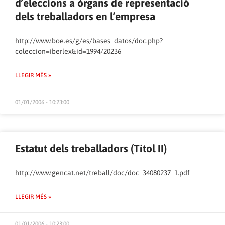
d’eleccions a òrgans de representació
dels treballadors en l’empresa
http://www.boe.es/g/es/bases_datos/doc.php?
coleccion=iberlex&id=1994/20236
LLEGIR MÉS »
01/01/2006 - 10:23:00
Estatut dels treballadors (Títol II)
http://www.gencat.net/treball/doc/doc_34080237_1.pdf
LLEGIR MÉS »
01/01/2006 - 10:23:00