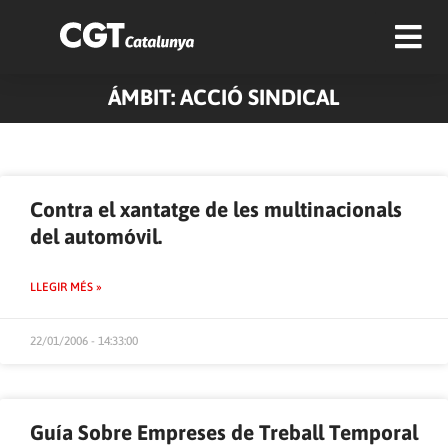
ÁMBIT: ACCIÓ SINDICAL
Pàgina
Pàgina
Pàgina
Pàgina
Pàgina
Pàgina
Pàgina
Contra el xantatge de les multinacionals
del automóvil.
LLEGIR MÉS »
22/01/2006 - 14:33:00
Guía Sobre Empreses de Treball Temporal