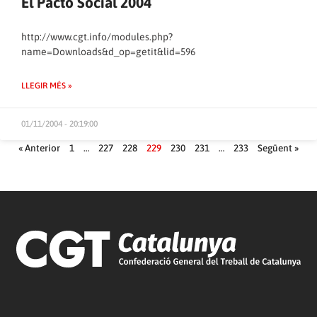
El Pacto Social 2004
http://www.cgt.info/modules.php?
name=Downloads&d_op=getit&lid=596
LLEGIR MÉS »
01/11/2004 - 20:19:00
« Anterior
1
…
227
228
229
230
231
…
233
Següent »