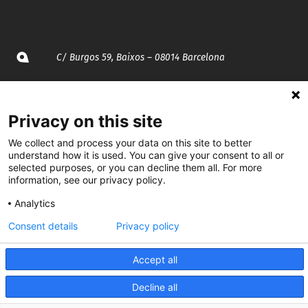
C/ Burgos 59, Baixos – 08014 Barcelona
spccc@
spcgtcatalunya.cat
Privacy on this site
935 120 481
We collect and process your data on this site to better
understand how it is used. You can give your consent to all or
@CGTCatalunya
selected purposes, or you can decline them all. For more
information, see our privacy policy.
cgtcatalunya
Analytics
CGTCatalunya
Consent details
Privacy policy
cgtcatalunya
Accept all
Decline all
Desenvolupat per