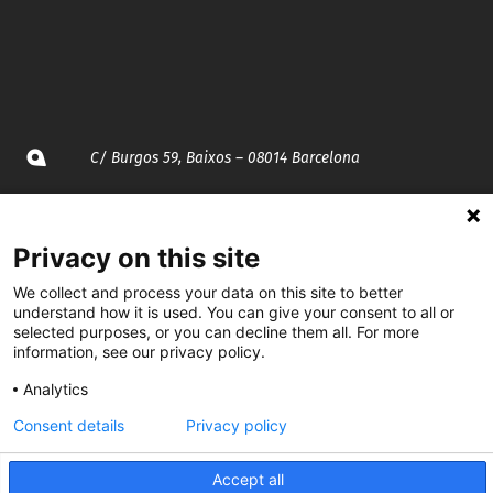
C/ Burgos 59, Baixos – 08014 Barcelona
spccc@
spcgtcatalunya.cat
Privacy on this site
935 120 481
We collect and process your data on this site to better
understand how it is used. You can give your consent to all or
selected purposes, or you can decline them all. For more
@CGTCatalunya
information, see our privacy policy.
cgtcatalunya
Analytics
CGTCatalunya
Consent details
Privacy policy
cgtcatalunya
Accept all