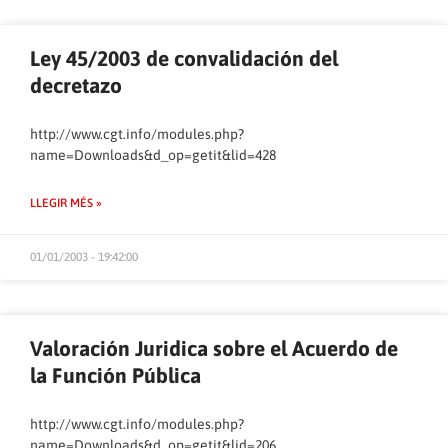
Ley 45/2003 de convalidación del
decretazo
http://www.cgt.info/modules.php?
name=Downloads&d_op=getit&lid=428
LLEGIR MÉS »
01/01/2003 - 19:42:00
Valoración Juridica sobre el Acuerdo de
la Función Pública
http://www.cgt.info/modules.php?
name=Downloads&d_op=getit&lid=206