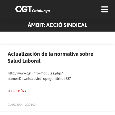
ÁMBIT: ACCIÓ SINDICAL
Pàgina
Pàgina
Pàgina
Pàgina
Pàgina
Pàgina
Pàgina
Actualización de la normativa sobre
Salud Laboral
http://www.cgt.info/modules.php?
name=Downloads&d_op=getit&lid=587
LLEGIR MÉS »
01/09/2004 - 20:04:00