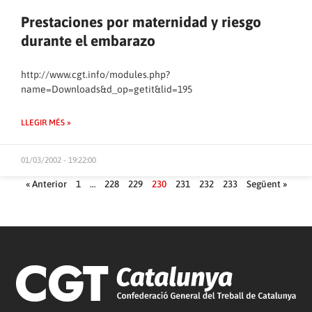
Prestaciones por maternidad y riesgo
durante el embarazo
http://www.cgt.info/modules.php?
name=Downloads&d_op=getit&lid=195
LLEGIR MÉS »
01/03/2002 - 19:22:00
« Anterior
1
…
228
229
230
231
232
233
Següent »