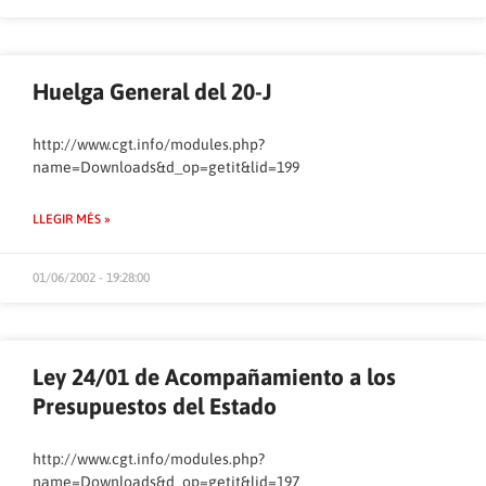
Huelga General del 20-J
http://www.cgt.info/modules.php?
name=Downloads&d_op=getit&lid=199
LLEGIR MÉS »
01/06/2002 - 19:28:00
Ley 24/01 de Acompañamiento a los
Presupuestos del Estado
http://www.cgt.info/modules.php?
name=Downloads&d_op=getit&lid=197