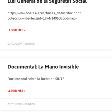
Llei General de la Seguretat Social
http://www.boe.es/g/es/bases_datos/doc.php?
coleccion=iberlex&id=1994/14960&codmap=
LLEGIR MÉS »
01/01/2007 - 00:05:00
Documental: La Mano Invisible
Documental sobre la lucha de SINTEL
LLEGIR MÉS »
01/01/2007 - 00:04:00