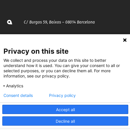
C/ Burgos 59, Baixos – 08014 Barcelona
spccc@
spcgtcatalunya.cat
Privacy on this site
935 120 481
We collect and process your data on this site to better
understand how it is used. You can give your consent to all or
@CGTCatalunya
selected purposes, or you can decline them all. For more
information, see our privacy policy.
cgtcatalunya
Analytics
CGTCatalunya
Consent details
Privacy policy
cgtcatalunya
Accept all
Decline all
Desenvolupat per