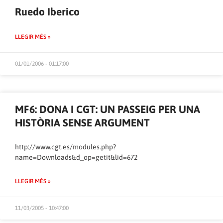
Ruedo Iberico
LLEGIR MÉS »
01/01/2006 - 01:17:00
MF6: DONA I CGT: UN PASSEIG PER UNA
HISTÒRIA SENSE ARGUMENT
http://www.cgt.es/modules.php?
name=Downloads&d_op=getit&lid=672
LLEGIR MÉS »
11/03/2005 - 10:47:00