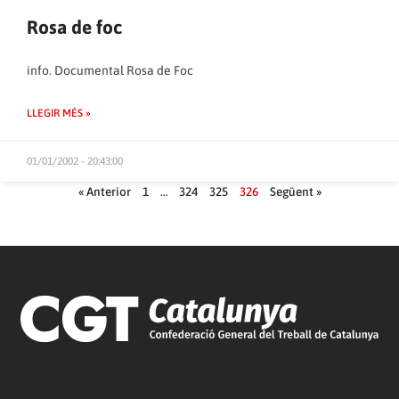
Rosa de foc
info.
Documental Rosa de Foc
LLEGIR MÉS »
01/01/2002 - 20:43:00
« Anterior
1
…
324
325
326
Següent »