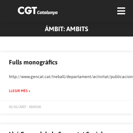
ÁMBIT: AMBITS
Pàgina
Pàgina
Pàgina
Pàgina
Fulls monogràfics
http://www.gencat.cat/treball/departament/activitat/publicacion
LLEGIR MÉS »
01/01/2007 - 00:05:00