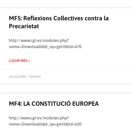
MF5: Reflexions Col·lectives contra la
Precarietat
http://www.cgt.es/modules.php?
name=Downloads&d_op=getit&lid=670
LLEGIR MÉS »
16/02/2005 - 10:43:00
MF4: LA CONSTITUCIÓ EUROPEA
http://www.cgt.es/modules.php?
name=Downloads&d_op=getit&lid=620