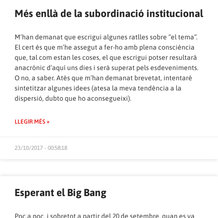
Més enllà de la subordinació institucional
M’han demanat que escrigui algunes ratlles sobre “el tema”.
El cert és que m’he assegut a fer-ho amb plena consciència
que, tal com estan les coses, el que escrigui potser resultarà
anacrònic d’aquí uns dies i serà superat pels esdeveniments.
O no, a saber. Atès que m’han demanat brevetat, intentaré
sintetitzar algunes idees (atesa la meva tendència a la
dispersió, dubto que ho aconsegueixi).
LLEGIR MÉS »
23/10/2017 - 00:58:18
Esperant el Big Bang
Poc a poc, i sobretot a partir del 20 de setembre, quan es va