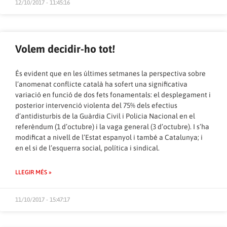
12/10/2017 - 11:45:16
Volem decidir-ho tot!
És evident que en les últimes setmanes la perspectiva sobre
l’anomenat conflicte català ha sofert una significativa
variació en funció de dos fets fonamentals: el desplegament i
posterior intervenció violenta del 75% dels efectius
d’antidisturbis de la Guàrdia Civil i Policia Nacional en el
referèndum (1 d’octubre) i la vaga general (3 d’octubre). I s’ha
modificat a nivell de l’Estat espanyol i també a Catalunya; i
en el si de l’esquerra social, política i sindical.
LLEGIR MÉS »
11/10/2017 - 15:47:17