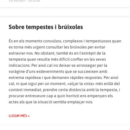
13/10/2017 - 12:11:52
Sobre tempestes i brúixoles
És en els moments convulsos, complexos i tempestuosos quan
es torna més urgent consultar les brúixoles per evitar
extraviar-nos. No obstant, també és en l’estrèpit de la
tempesta quan resulta més difícil confiar en les seves
indicacions. Per això cal no deixar-se arrossegar per la
voràgine d’uns esdeveniments que se succeeixen amb
extrema rapidesa i que demanen ràpides respostes. Per això
cal, ni que sigui per un moment, «alçar la vista» més enllà del
context immediat, prendre certa distància amb la tempesta, i
procurar entreveure cap a quin horitzó ens empenyen els
actes als que la situació sembla emplaçar-nos.
LLEGIR MÉS »