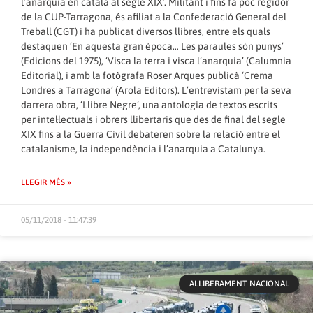
l’anarquia en català al segle XIX’. Militant i fins fa poc regidor
de la CUP-Tarragona, és afiliat a la Confederació General del
Treball (CGT) i ha publicat diversos llibres, entre els quals
destaquen ‘En aquesta gran època… Les paraules són punys’
(Edicions del 1975), ‘Visca la terra i visca l’anarquia’ (Calumnia
Editorial), i amb la fotògrafa Roser Arques publicà ‘Crema
Londres a Tarragona’ (Arola Editors). L’entrevistam per la seva
darrera obra, ‘Llibre Negre’, una antologia de textos escrits
per intel·lectuals i obrers llibertaris que des de final del segle
XIX fins a la Guerra Civil debateren sobre la relació entre el
catalanisme, la independència i l’anarquia a Catalunya.
LLEGIR MÉS »
05/11/2018 - 11:47:39
ALLIBERAMENT NACIONAL