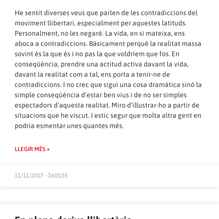
He sentit diverses veus que parlen de les contradiccions del
moviment llibertari, especialment per aquestes latituds.
Personalment, no les negaré. La vida, en si mateixa, ens
aboca a contradiccions. Bàsicament perquè la realitat massa
sovint és la que és i no pas la que voldríem que fos. En
conseqüència, prendre una actitud activa davant la vida,
davant la realitat com a tal, ens porta a tenir-ne de
contradiccions. I no crec que sigui una cosa dramàtica sinó la
simple conseqüència d’estar ben vius i de no ser simples
espectadors d’aquesta realitat. Miro d’il·lustrar-ho a partir de
situacions que he viscut. I estic segur que molta altra gent en
podria esmentar unes quantes més.
LLEGIR MÉS »
11/11/2017 - 16:01:55