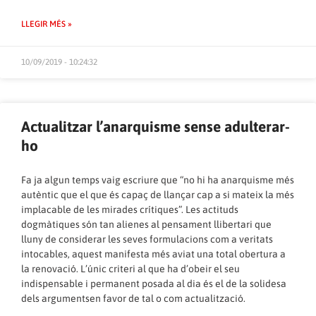
LLEGIR MÉS »
10/09/2019 - 10:24:32
Actualitzar l’anarquisme sense adulterar-
ho
Fa ja algun temps vaig escriure que “no hi ha anarquisme més
autèntic que el que és capaç de llançar cap a si mateix la més
implacable de les mirades crítiques”. Les actituds
dogmàtiques són tan alienes al pensament llibertari que
lluny de considerar les seves formulacions com a veritats
intocables, aquest manifesta més aviat una total obertura a
la renovació. L’únic criteri al que ha d’obeir el seu
indispensable i permanent posada al dia és el de la solidesa
dels argumentsen favor de tal o com actualització.