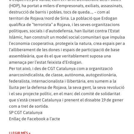
(HDP), ha portat a milers d’empresonats, exiliats, assassinats,
destrucció de barris i pobles, tocs de queda…, – com al
territori de Rojava/nord de Síria. La població que Erdogan
qualifica de “terrorista” a Rojava, i les seves organitzacions
polítiques, socials i d’autodefensa, han lluitat contra l’Estat
Islàmic, han construït un model social comunitari que impulsa
l’economia cooperativa, protegeix la natura, crea espais per a
l’alliberament de les dones i espais de participació de base
assembleària, que és el que veritablement suposa una
amenaça per l’estat feixista d’Erdogan.
Per tot això, i des de CGT Catalunya com a organització
anarcosindicalista, de classe, autònoma, autogestionària,
federalista, internacionalista i llibertària, ens sumem a la
lluita per la defensa de Rojava, la seva gent, la seva revolució
i el seu projecte polític, en el marc del comitè de solidaritat
que s’està creant Catalunya i prenent el dissabte 19 de gener
com a tret de sortida.
SP CGT Catalunya
Enllaç de
Facebook
a l’acte
LLEGIR MÉS »