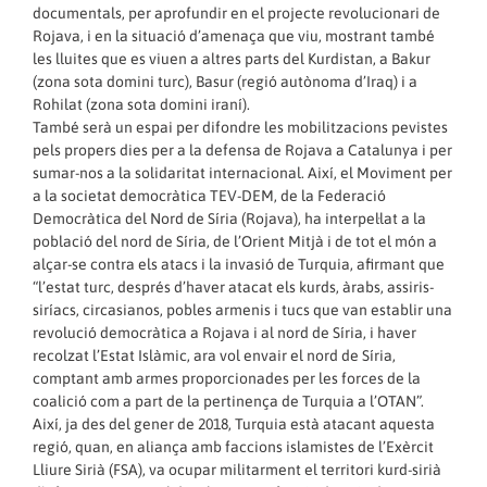
documentals, per aprofundir en el projecte revolucionari de
Rojava, i en la situació d’amenaça que viu, mostrant també
les lluites que es viuen a altres parts del Kurdistan, a Bakur
(zona sota domini turc), Basur (regió autònoma d’Iraq) i a
Rohilat (zona sota domini iraní).
També serà un espai per difondre les mobilitzacions pevistes
pels propers dies per a la defensa de Rojava a Catalunya i per
sumar-nos a la solidaritat internacional. Així, el Moviment per
a la societat democràtica TEV-DEM, de la Federació
Democràtica del Nord de Síria (Rojava), ha interpel·lat a la
població del nord de Síria, de l’Orient Mitjà i de tot el món a
alçar-se contra els atacs i la invasió de Turquia, afirmant que
“l’estat turc, després d’haver atacat els kurds, àrabs, assiris-
siríacs, circasianos, pobles armenis i tucs que van establir una
revolució democràtica a Rojava i al nord de Síria, i haver
recolzat l’Estat Islàmic, ara vol envair el nord de Síria,
comptant amb armes proporcionades per les forces de la
coalició com a part de la pertinença de Turquia a l’OTAN”.
Així, ja des del gener de 2018, Turquia està atacant aquesta
regió, quan, en aliança amb faccions islamistes de l’Exèrcit
Lliure Sirià (FSA), va ocupar militarment el territori kurd-sirià