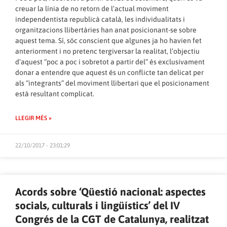
creuar la línia de no retorn de l’actual moviment
independentista republicà català, les individualitats i
organitzacions llibertàries han anat posicionant-se sobre
aquest tema. Sí, sóc conscient que algunes ja ho havien fet
anteriorment i no pretenc tergiversar la realitat, l’objectiu
d’aquest “poc a poc i sobretot a partir del” és exclusivament
donar a entendre que aquest és un conflicte tan delicat per
als “integrants” del moviment llibertari que el posicionament
està resultant complicat.
LLEGIR MÉS »
22/10/2017 - 23:01:29
Acords sobre ‘Qüestió nacional: aspectes
socials, culturals i lingüístics’ del IV
Congrés de la CGT de Catalunya, realitzat