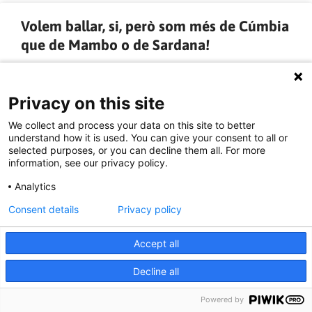
Volem ballar, si, però som més de Cúmbia
que de Mambo o de Sardana!
Corren els dies, i se’ns dispara aquella ambivalent sensació
de sentir-nos vives però sotmeses al mateix temps. Vives
Privacy on this site
entre tanta gent, als carrers, defensant escoles, expressant
creativitat sense directrius, exposant els cossos als cops,
We collect and process your data on this site to better
understand how it is used. You can give your consent to all or
regalant-nos emocions, gestos de complicitat, somriures i
selected purposes, or you can decline them all. For more
plors, en una de les majors mostres d’autoorganització
information, see our privacy policy.
popular que hem viscut en els últims anys. Però alhora també
ens sentim subjugades quan ens diuen com hem o no hem de
Analytics
protestar. No volem ballar al so que ens marquen, ni corejar
Consent details
Privacy policy
les consignes que ens dictin els ventrílocs d’ocasió —es
diguin ANC, Òmnium, o els partits que sostenen el Govern—, i
menys abraçar o somriure a uns mossos i uns comandaments,
Accept all
que sempre ens han apallissat.
Decline all
LLEGIR MÉS »
Powered by