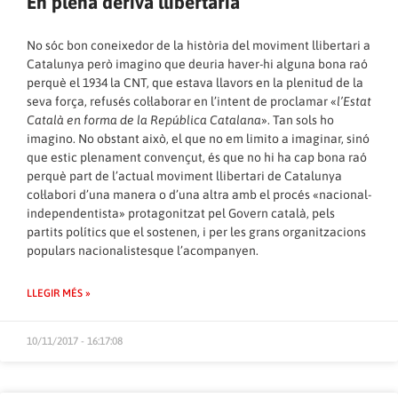
En plena deriva llibertària
No sóc bon coneixedor de la història del moviment llibertari a
Catalunya però imagino que deuria haver-hi alguna bona raó
perquè el 1934 la CNT, que estava llavors en la plenitud de la
seva força, refusés col·laborar en l’intent de proclamar «
l’Estat
Català en forma de la República Catalana
». Tan sols ho
imagino. No obstant això, el que no em limito a imaginar, sinó
que estic plenament convençut, és que no hi ha cap bona raó
perquè part de l’actual moviment llibertari de Catalunya
col·labori d’una manera o d’una altra amb el procés «nacional-
independentista» protagonitzat pel Govern català, pels
partits polítics que el sostenen, i per les grans organitzacions
populars nacionalistesque l’acompanyen.
LLEGIR MÉS »
10/11/2017 - 16:17:08