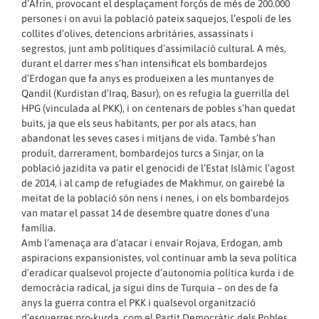
d’Afrin, provocant el desplaçament forçós de més de 200.000
persones i on avui la població pateix saquejos, l’espoli de les
collites d’olives, detencions arbritàries, assassinats i
segrestos, junt amb polítiques d’assimilació cultural. A més,
durant el darrer mes s’han intensificat els bombardejos
d’Erdogan que fa anys es produeixen a les muntanyes de
Qandil (Kurdistan d’Iraq, Basur), on es refugia la guerrilla del
HPG (vinculada al PKK), i on centenars de pobles s’han quedat
buits, ja que els seus habitants, per por als atacs, han
abandonat les seves cases i mitjans de vida. També s’han
produït, darrerament, bombardejos turcs a Sinjar, on la
població jazidita va patir el genocidi de l’Estat Islàmic l’agost
de 2014, i al camp de refugiades de Makhmur, on gairebé la
meitat de la població són nens i nenes, i on els bombardejos
van matar el passat 14 de desembre quatre dones d’una
família.
Amb l’amenaça ara d’atacar i envair Rojava, Erdogan, amb
aspiracions expansionistes, vol continuar amb la seva política
d’eradicar qualsevol projecte d’autonomia política kurda i de
democràcia radical, ja sigui dins de Turquia – on des de fa
anys la guerra contra el PKK i qualsevol organització
d’esquerres pro-kurda, com el Partit Democràtic dels Pobles