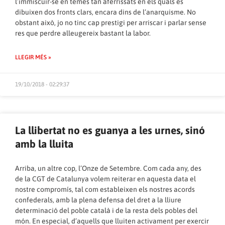
l’immiscuir-se en temes tan aferrissats en els quals es
dibuixen dos fronts clars, encara dins de l’anarquisme. No
obstant això, jo no tinc cap prestigi per arriscar i parlar sense
res que perdre alleugereix bastant la labor.
LLEGIR MÉS »
19/10/2018 - 02:29:37
La llibertat no es guanya a les urnes, sinó
amb la lluita
Arriba, un altre cop, l’Onze de Setembre. Com cada any, des
de la CGT de Catalunya volem reiterar en aquesta data el
nostre compromís, tal com estableixen els nostres acords
confederals, amb la plena defensa del dret a la lliure
determinació del poble català i de la resta dels pobles del
món. En especial, d’aquells que lluiten activament per exercir