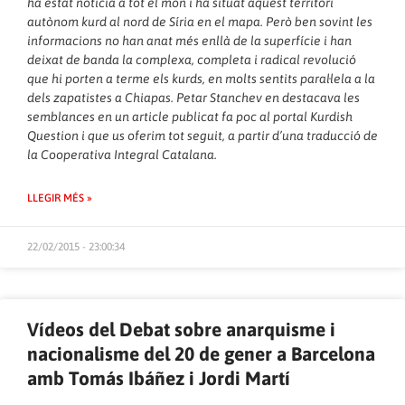
ha estat notícia a tot el món i ha situat aquest territori
autònom kurd al nord de Síria en el mapa. Però ben sovint les
informacions no han anat més enllà de la superfície i han
deixat de banda la complexa, completa i radical revolució
que hi porten a terme els kurds, en molts sentits paral·lela a la
dels zapatistes a Chiapas. Petar Stanchev en destacava les
semblances en
un article publicat fa poc al portal Kurdish
Question
i que us oferim tot seguit, a partir d’una traducció de
la Cooperativa Integral Catalana.
LLEGIR MÉS »
22/02/2015 - 23:00:34
Vídeos del Debat sobre anarquisme i
nacionalisme del 20 de gener a Barcelona
amb Tomás Ibáñez i Jordi Martí