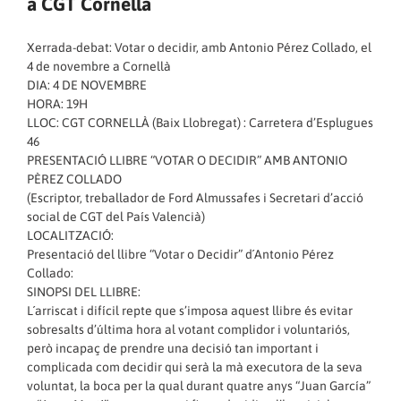
a CGT Cornellà
Xerrada-debat: Votar o decidir, amb Antonio Pérez Collado, el
4 de novembre a Cornellà
DIA: 4 DE NOVEMBRE
HORA: 19H
LLOC: CGT CORNELLÀ (Baix Llobregat) : Carretera d’Esplugues
46
PRESENTACIÓ LLIBRE “VOTAR O DECIDIR” AMB ANTONIO
PÈREZ COLLADO
(Escriptor, treballador de Ford Almussafes i Secretari d’acció
social de CGT del País Valencià)
LOCALITZACIÓ:
Presentació del llibre “Votar o Decidir” d´Antonio Pérez
Collado:
SINOPSI DEL LLIBRE:
L´arriscat i difícil repte que s’imposa aquest llibre és evitar
sobresalts d’última hora al votant complidor i voluntariós,
però incapaç de prendre una decisió tan important i
complicada com decidir qui serà la mà executora de la seva
voluntat, la boca per la qual durant quatre anys “Juan García”