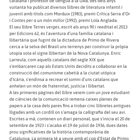
catalana i professor de llengua a la UAB, des dels anys
vuitanta ha publicat diversos llibres de literatura infantil i
juvenil amb títols com
Marduix
(1983), premi Crítica Serra d’Or
i
Contes per a un món millor
(1992), premi Lola Anglada.
El seu llibre
Terres verges
, escrit als anys 90 i reeditat el 2013
per Edicions 62, és l’aventura d’una família catalana i
llibertària que fugint de la dictadura de Primo de Rivera
cerca a la selva del Brasil uns terrenys per construir la pròpia
utopia sota el signe llibertari de la Nova Catalunya. Enric
Larreula, com aquells catalans del segle XIX que
s’embarcaren cap als Estats Units decidits a col·laborar en la
construcció del comunisme cabetià a la ciutat utòpica
d’Icària, s’endinsa a recrear el somni d’uns catalans que
anhelen un món de fraternitat, justícia i llibertat.
A les primeres pàgines del llibre veiem com un jove estudiant
de ciències de la comunicació remena caixes plenes de
papers a la casa dels pares fins a trobar cinc llibretes antigues
lligades amb un cordill on s’amaga la cal·ligrafia del seu avi.
Escrites a mà, contenen un diari personal, que s’inicia el 20 de
setembre de 1923 i s’acaba el 19 de juliol de 1936, dues dates
prou significatives de la història contemporània de
Catalunya. La primera té a veure amb el cop d’Estat de Primo