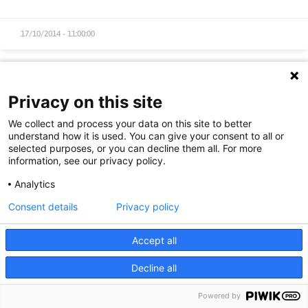
17/10/2014 - 11:00:00
Posicionament de l’Assemblea Llibertària
Privacy on this site
de la UAB davant el context polític actual
We collect and process your data on this site to better
a Catalunya.
understand how it is used. You can give your consent to all or
selected purposes, or you can decline them all. For more
information, see our privacy policy.
Vivim en un moment històric on el poble català està
demostrant la seva voluntat per decidir el seu futur més
Analytics
immediat, a través de l’organització ciutadana i la presa de
Consent details
Privacy policy
consciència política. Veiem que des de les institucions es vol
monopolitzar com a campanya política el desig del poble i la
trajectòria que està prenent el procés sobiranista. Trobem
Accept all
necessari com a llibertàries no demorar més el nostre
Decline all
posicionament i abandonar els discursos simplistes i ambigus
que fins al moment han marcat les nostres postures enversla
Powered by
realitat política catalana.