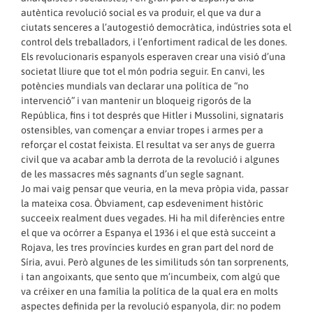
autèntica revolució social es va produir, el que va dur a
ciutats senceres a l’autogestió democràtica, indústries sota el
control dels treballadors, i l’enfortiment radical de les dones.
Els revolucionaris espanyols esperaven crear una visió d’una
societat lliure que tot el món podria seguir. En canvi, les
potències mundials van declarar una política de “no
intervenció” i van mantenir un bloqueig rigorós de la
República, fins i tot després que Hitler i Mussolini, signataris
ostensibles, van començar a enviar tropes i armes per a
reforçar el costat feixista. El resultat va ser anys de guerra
civil que va acabar amb la derrota de la revolució i algunes
de les massacres més sagnants d’un segle sagnant.
Jo mai vaig pensar que veuria, en la meva pròpia vida, passar
la mateixa cosa. Òbviament, cap esdeveniment històric
succeeix realment dues vegades. Hi ha mil diferències entre
el que va ocórrer a Espanya el 1936 i el que està succeint a
Rojava, les tres províncies kurdes en gran part del nord de
Síria, avui. Però algunes de les similituds són tan sorprenents,
i tan angoixants, que sento que m’incumbeix, com algú que
va créixer en una família la política de la qual era en molts
aspectes definida per la revolució espanyola, dir: no podem