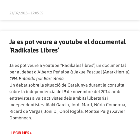
23/07/2015 - 17:05:55
Ja es pot veure a youtube el documental
‘Radikales Libres’
Ja es pot veure a youtube “Radikales libres”, un documental
per al debat d’Alberto Peñalba & Jakue Pascual (AnarkHerria).
#9N. Rulando por Barcelona
Un debat sobre la situació de Catalunya durant la consulta
sobre la independència del 9 de novembre del 2014, amb
entrevistes a vuit activistes dels àmbits llibertaris i
independentistes: Iñaki Garcia, Jordi Martí, Núria Comerma,
Ricard de Vargas, Joni D., Oriol Rigola, Montse Puig i Xavier
Domènech.
LLEGIR MÉS »