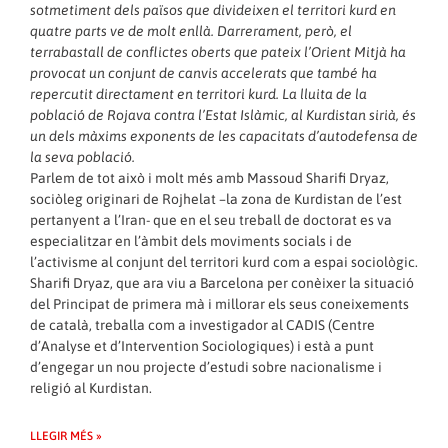
sotmetiment dels països que divideixen el territori kurd en
quatre parts ve de molt enllà. Darrerament, però, el
terrabastall de conflictes oberts que pateix l’Orient Mitjà ha
provocat un conjunt de canvis accelerats que també ha
repercutit directament en territori kurd. La lluita de la
població de Rojava contra l’Estat Islàmic, al Kurdistan sirià, és
un dels màxims exponents de les capacitats d’autodefensa de
la seva població.
Parlem de tot això i molt més amb Massoud Sharifi Dryaz,
sociòleg originari de Rojhelat –la zona de Kurdistan de l’est
pertanyent a l’Iran- que en el seu treball de doctorat es va
especialitzar en l’àmbit dels moviments socials i de
l’activisme al conjunt del territori kurd com a espai sociològic.
Sharifi Dryaz, que ara viu a Barcelona per conèixer la situació
del Principat de primera mà i millorar els seus coneixements
de català, treballa com a investigador al CADIS (Centre
d’Analyse et d’Intervention Sociologiques) i està a punt
d’engegar un nou projecte d’estudi sobre nacionalisme i
religió al Kurdistan.
LLEGIR MÉS »