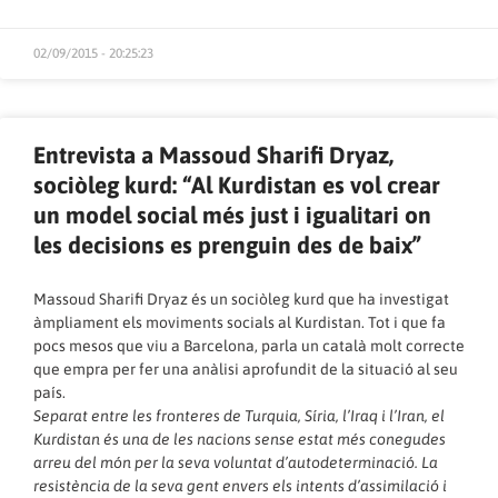
02/09/2015 - 20:25:23
Entrevista a Massoud Sharifi Dryaz,
sociòleg kurd: ​“Al Kurdistan es vol crear
un model social més just i igualitari on
les decisions es prenguin des de baix”
Massoud Sharifi Dryaz és un sociòleg kurd que ha investigat
àmpliament els moviments socials al Kurdistan. Tot i que fa
pocs mesos que viu a Barcelona, parla un català molt correcte
que empra per fer una anàlisi aprofundit de la situació al seu
país.
Separat entre les fronteres de Turquia, Síria, l’Iraq i l’Iran, el
Kurdistan és una de les nacions sense estat més conegudes
arreu del món per la seva voluntat d’autodeterminació. La
resistència de la seva gent envers els intents d’assimilació i