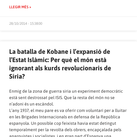
LLEGIR MÉS »
28/10/2014 - 15:38:00
La batalla de Kobane i l’expansió de
l’Estat Islàmic: Per què el món està
ignorant als kurds revolucionaris de
Síria?
Enmig de la zona de guerra siria un experiment democràtic
està sent destrossat pel ISIS. Que la resta del món no se
n’adoni és un escàndol.
L’any 1937, el meu pare es va oferir com voluntari per a lluitar
en les Brigades Internacionals en defensa de la República
espanyola. Un possible cop feixista havia estat detingut
temporalment per la revolta dels obrers, encapçalada pels
anarquistes i socialistes, i en gran part d’Espanya una