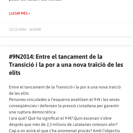
LLEGIR MÉS »
12/11/2014 - 16:30:00
#9N2014: Entre el tancament de la
Transició i la por a una nova traïció de les
elits
Entre el tancament de la Transició i la por a una nova traïció
de les elits
Persones vinculades a l’esquerra analitzen el 9-N i les seves
conseqüències i defensen la pressió ciutadana per garantir
una ruptura democràtica
I ara què? Què ha significat el 9-N? Quin escenari s’obre
després que més de 2,3 milions de catalanes votessin ahir?
Cap a on anirà el que s’ha anomenat procés? Amb l’objectiu