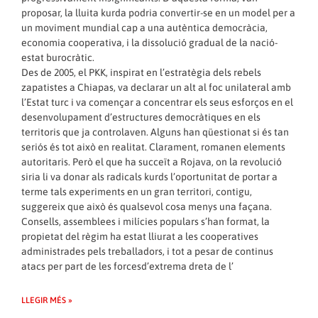
proposar, la lluita kurda podria convertir-se en un model per a
un moviment mundial cap a una autèntica democràcia,
economia cooperativa, i la dissolució gradual de la nació-
estat burocràtic.
Des de 2005, el PKK, inspirat en l’estratègia dels rebels
zapatistes a Chiapas, va declarar un alt al foc unilateral amb
l’Estat turc i va començar a concentrar els seus esforços en el
desenvolupament d’estructures democràtiques en els
territoris que ja controlaven. Alguns han qüestionat si és tan
seriós és tot això en realitat. Clarament, romanen elements
autoritaris. Però el que ha succeït a Rojava, on la revolució
siria li va donar als radicals kurds l’oportunitat de portar a
terme tals experiments en un gran territori, contigu,
suggereix que això és qualsevol cosa menys una façana.
Consells, assemblees i milícies populars s’han format, la
propietat del règim ha estat lliurat a les cooperatives
administrades pels treballadors, i tot a pesar de continus
atacs per part de les forcesd’extrema dreta de l’
LLEGIR MÉS »