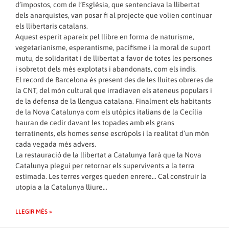
d’impostos, com de l’Església, que sentenciava la llibertat
dels anarquistes, van posar fi al projecte que volien continuar
els llibertaris catalans.
Aquest esperit apareix pel llibre en forma de naturisme,
vegetarianisme, esperantisme, pacifisme i la moral de suport
mutu, de solidaritat i de llibertat a favor de totes les persones
i sobretot dels més explotats i abandonats, com els indis.
El record de Barcelona és present des de les lluites obreres de
la CNT, del món cultural que irradiaven els ateneus populars i
de la defensa de la llengua catalana. Finalment els habitants
de la Nova Catalunya com els utòpics italians de la Cecília
hauran de cedir davant les topades amb els grans
terratinents, els homes sense escrúpols i la realitat d’un món
cada vegada més advers.
La restauració de la llibertat a Catalunya farà que la Nova
Catalunya plegui per retornar els supervivents a la terra
estimada. Les terres verges queden enrere… Cal construir la
utopia a la Catalunya lliure…
LLEGIR MÉS »