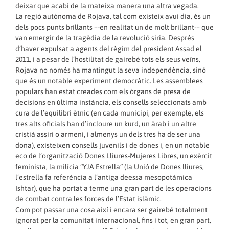
deixar que acabi de la mateixa manera una altra vegada.
La regió autònoma de Rojava, tal com existeix avui dia, és un
dels pocs punts brillants –-en realitat un de molt brillant-– que
van emergir de la tragèdia de la revolució siria. Després
d’haver expulsat a agents del règim del president Assad el
2011, i a pesar de l’hostilitat de gairebé tots els seus veïns,
Rojava no només ha mantingut la seva independència, sinó
que és un notable experiment democràtic. Les assemblees
populars han estat creades com els òrgans de presa de
decisions en última instància, els consells seleccionats amb
cura de l’equilibri ètnic (en cada municipi, per exemple, els
tres alts oficials han d’incloure un kurd, un àrab i un altre
cristià assiri o armeni, i almenys un dels tres ha de ser una
dona), existeixen consells juvenils i de dones i, en un notable
eco de l’organització Dones Lliures-
Mujeres Libres
, un exèrcit
feminista, la milícia “YJA Estrella” (la Unió de Dones lliures,
l’estrella fa referència a l’antiga deessa mesopotàmica
Ishtar), que ha portat a terme una gran part de les operacions
de combat contra les forces de l’Estat islàmic.
Com pot passar una cosa així i encara ser gairebé totalment
ignorat per la comunitat internacional, fins i tot, en gran part,