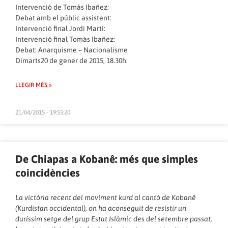
Intervenció de Tomás Ibañez:
Debat amb el públic assistent:
Intervenció final Jordi Martí:
Intervenció final Tomás Ibañez:
Debat: Anarquisme – Nacionalisme
Dimarts20 de gener de 2015, 18.30h.
LLEGIR MÉS »
21/04/2015 - 19:55:20
De Chiapas a Kobanê: més que simples
coincidències
La victòria recent del moviment kurd al cantó de Kobanê
(Kurdistan occidental), on ha aconseguit de resistir un
duríssim setge del grup Estat Islàmic des del setembre passat,