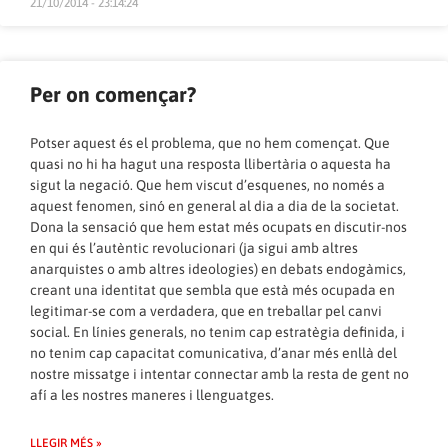
21/10/2014 - 23:14:24
Per on començar?
Potser aquest és el problema, que no hem començat. Que
quasi no hi ha hagut una resposta llibertària o aquesta ha
sigut la negació. Que hem viscut d’esquenes, no només a
aquest fenomen, sinó en general al dia a dia de la societat.
Dona la sensació que hem estat més ocupats en discutir-nos
en qui és l’autèntic revolucionari (ja sigui amb altres
anarquistes o amb altres ideologies) en debats endogàmics,
creant una identitat que sembla que està més ocupada en
legitimar-se com a verdadera, que en treballar pel canvi
social. En línies generals, no tenim cap estratègia definida, i
no tenim cap capacitat comunicativa, d’anar més enllà del
nostre missatge i intentar connectar amb la resta de gent no
afí a les nostres maneres i llenguatges.
LLEGIR MÉS »