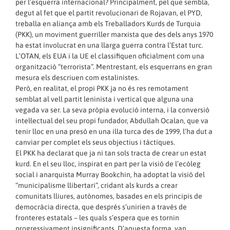
per l’esquerra internacional? Principalment, pel que sembla,
degut al fet que el partit revolucionari de Rojavan, el PYD,
treballa en aliança amb els Treballadors Kurds de Turquia
(PKK), un moviment guerriller marxista que des dels anys 1970
ha estat involucrat en una llarga guerra contra l’Estat turc.
L’OTAN, els EUA i la UE el classifiquen oficialment com una
organització “terrorista”. Mentrestant, els esquerrans en gran
mesura els descriuen com estalinistes.
Però, en realitat, el propi PKK ja no és res remotament
semblat al vell partit leninista i vertical que alguna una
vegada va ser. La seva pròpia evolució interna, i la conversió
intel·lectual del seu propi fundador, Abdullah Ocalan, que va
tenir lloc en una presó en una illa turca des de 1999, l’ha dut a
canviar per complet els seus objectius i tàctiques.
El PKK ha declarat que ja ni tan sols tracta de crear un estat
kurd. En el seu lloc, inspirat en part per la visió de l’ecòleg
social i anarquista Murray Bookchin, ha adoptat la visió del
“municipalisme llibertari”, cridant als kurds a crear
comunitats lliures, autònomes, basades en els principis de
democràcia directa, que després s’unirien a través de
fronteres estatals – les quals s’espera que es tornin
progressivament insignificants. D’aquesta forma, van