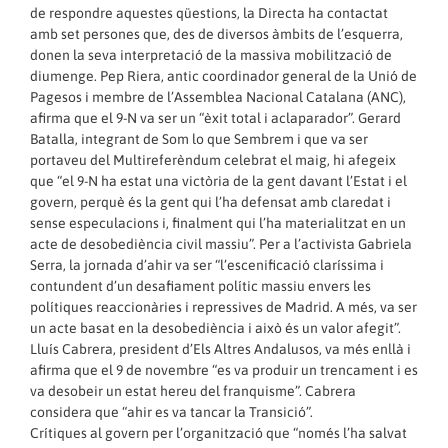
de respondre aquestes qüestions, la Directa ha contactat
amb set persones que, des de diversos àmbits de l’esquerra,
donen la seva interpretació de la massiva mobilització de
diumenge. Pep Riera, antic coordinador general de la Unió de
Pagesos i membre de l’Assemblea Nacional Catalana (ANC),
afirma que el 9-N va ser un “èxit total i aclaparador”. Gerard
Batalla, integrant de Som lo que Sembrem i que va ser
portaveu del Multireferèndum celebrat el maig, hi afegeix
que “el 9-N ha estat una victòria de la gent davant l’Estat i el
govern, perquè és la gent qui l’ha defensat amb claredat i
sense especulacions i, finalment qui l’ha materialitzat en un
acte de desobediència civil massiu”. Per a l’activista Gabriela
Serra, la jornada d’ahir va ser “l’escenificació claríssima i
contundent d’un desafiament polític massiu envers les
polítiques reaccionàries i repressives de Madrid. A més, va ser
un acte basat en la desobediència i això és un valor afegit”.
Lluís Cabrera, president d’Els Altres Andalusos, va més enllà i
afirma que el 9 de novembre “es va produir un trencament i es
va desobeir un estat hereu del franquisme”. Cabrera
considera que “ahir es va tancar la Transició”.
Crítiques al govern per l’organització que “només l’ha salvat