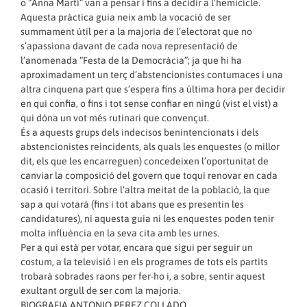
o “Anna Martí” van a pensar i fins a decidir a l’hemicicle.
Aquesta pràctica guia neix amb la vocació de ser
summament útil per a la majoria de l’electorat que no
s’apassiona davant de cada nova representació de
l’anomenada “Festa de la Democràcia”; ja que hi ha
aproximadament un terç d’abstencionistes contumaces i una
altra cinquena part que s’espera fins a última hora per decidir
en qui confia, o fins i tot sense confiar en ningú (vist el vist) a
qui dóna un vot més rutinari que convençut.
És a aquests grups dels indecisos benintencionats i dels
abstencionistes reincidents, als quals les enquestes (o millor
dit, els que les encarreguen) concedeixen l’oportunitat de
canviar la composició del govern que toqui renovar en cada
ocasió i territori. Sobre l’altra meitat de la població, la que
sap a qui votarà (fins i tot abans que es presentin les
candidatures), ni aquesta guia ni les enquestes poden tenir
molta influència en la seva cita amb les urnes.
Per a qui està per votar, encara que sigui per seguir un
costum, a la televisió i en els programes de tots els partits
trobarà sobrades raons per fer-ho i, a sobre, sentir aquest
exultant orgull de ser com la majoria.
BIOGRAFIA ANTONIO PEREZ COLLADO.