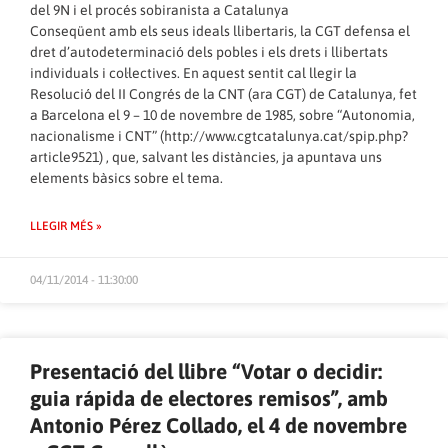
del 9N i el procés sobiranista a Catalunya
Conseqüent amb els seus ideals llibertaris, la CGT defensa el
dret d’autodeterminació dels pobles i els drets i llibertats
individuals i col·lectives. En aquest sentit cal llegir la
Resolució del II Congrés de la CNT (ara CGT) de Catalunya, fet
a Barcelona el 9 – 10 de novembre de 1985, sobre “Autonomia,
nacionalisme i CNT” (
http://www.cgtcatalunya.cat/spip.php?
article9521
) , que, salvant les distàncies, ja apuntava uns
elements bàsics sobre el tema.
LLEGIR MÉS »
04/11/2014 - 11:30:00
Presentació del llibre “Votar o decidir:
guia rápida de electores remisos”, amb
Antonio Pérez Collado, el 4 de novembre