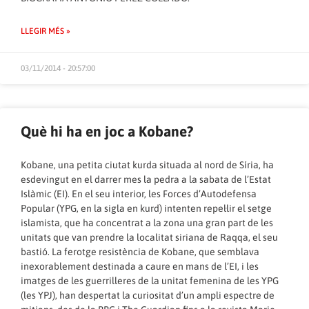
LLEGIR MÉS »
03/11/2014 - 20:57:00
Què hi ha en joc a Kobane?
Kobane, una petita ciutat kurda situada al nord de Síria, ha
esdevingut en el darrer mes la pedra a la sabata de l’Estat
Islàmic (EI). En el seu interior, les Forces d’Autodefensa
Popular (YPG, en la sigla en kurd) intenten repel·lir el setge
islamista, que ha concentrat a la zona una gran part de les
unitats que van prendre la localitat siriana de Raqqa, el seu
bastió. La ferotge resistència de Kobane, que semblava
inexorablement destinada a caure en mans de l’EI, i les
imatges de les guerrilleres de la unitat femenina de les YPG
(les YPJ), han despertat la curiositat d’un ampli espectre de