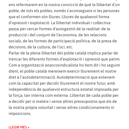
ens refermarem en la nostra convicció de què la llibertat d’un
poble, de tots els pobles, només s’aconsegueix si les persones
que el conformen són lliures. Lliures de qualsevol forma
d’opressió i explotació. La llibertat individual i col·lectiva
passa per cercar formes d’autogestió de la realitat: de la
producció i del conjunt de l’economia, de les relacions
socials, de les formes de participació política, de la presa de
decisions, de la cultura, de l’oci, etc.
Parlar de la plena llibertat del poble català implica parlar de
trencar les diferents formes d’explotació i opressió que patim.
Com a organització anarcosindicalista ho hem dit i ho seguim
dient, el poble català mereixem exercir lliurement el nostre
dret a l’autodeterminació. Autodeterminació que entenem
com la capacitat per decidir lliurement el nostre futur, amb
independència de qualsevol estructura estatal imposada per
la força, tan interna com externa. Llibertat de cada poble per
a decidir per sí mateix i sense altres pressupostos que els de
la nostra pròpia voluntat i sense altres condicionaments ni
imposicions.
LLEGIR MÉS »