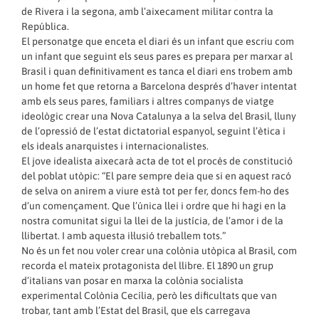
de Rivera i la segona, amb l’aixecament militar contra la
República.
El personatge que enceta el diari és un infant que escriu com
un infant que seguint els seus pares es prepara per marxar al
Brasil i quan definitivament es tanca el diari ens trobem amb
un home fet que retorna a Barcelona després d’haver intentat
amb els seus pares, familiars i altres companys de viatge
ideològic crear una Nova Catalunya a la selva del Brasil, lluny
de l’opressió de l’estat dictatorial espanyol, seguint l’ètica i
els ideals anarquistes i internacionalistes.
El jove idealista aixecarà acta de tot el procés de constitució
del poblat utòpic: “El pare sempre deia que si en aquest racó
de selva on anirem a viure està tot per fer, doncs fem-ho des
d’un començament. Que l’única llei i ordre que hi hagi en la
nostra comunitat sigui la llei de la justícia, de l’amor i de la
llibertat. I amb aquesta il·lusió treballem tots.”
No és un fet nou voler crear una colònia utòpica al Brasil, com
recorda el mateix protagonista del llibre. El 1890 un grup
d’italians van posar en marxa la colònia socialista
experimental Colònia Cecília, però les dificultats que van
trobar, tant amb l’Estat del Brasil, que els carregava