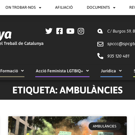
ON TROBAR-NOS
AFILIACIÓ
DOCUMENTS
RE
C/ Burgos 59, 
spccc@
spcgt
935 120 481
Formació
Acció Feminista LGTBIQ+
Jurídica
ETIQUETA: AMBULÀNCIES
AMBULÀNCIES