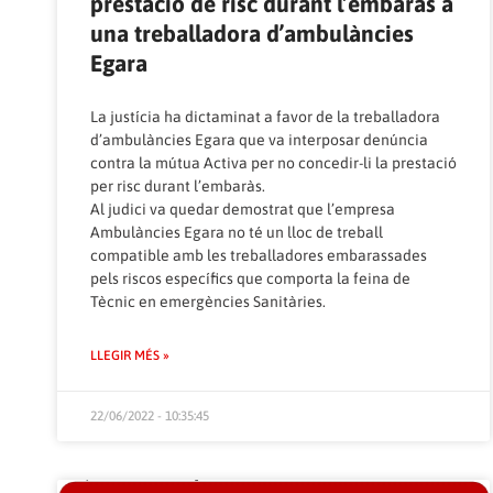
prestació de risc durant l’embaràs a
una treballadora d’ambulàncies
Egara
La justícia ha dictaminat a favor de la treballadora
d’ambulàncies Egara que va interposar denúncia
contra la mútua Activa per no concedir-li la prestació
per risc durant l’embaràs.
Al judici va quedar demostrat que l’empresa
Ambulàncies Egara no té un lloc de treball
compatible amb les treballadores embarassades
pels riscos específics que comporta la feina de
Tècnic en emergències Sanitàries.
LLEGIR MÉS »
22/06/2022 - 10:35:45