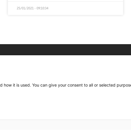
25/01/2021 - 09:10:34
C/ Burgos 59, Baixos – 08014 Barcelona
spccc@
spcgtcatalunya.cat
d how it is used. You can give your consent to all or selected purpos
935 120 481
Desenvolupat per