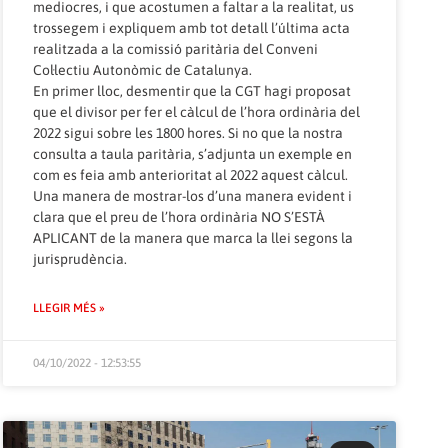
mediocres, i que acostumen a faltar a la realitat, us
trossegem i expliquem amb tot detall l’última acta
realitzada a la comissió paritària del Conveni
Col·lectiu Autonòmic de Catalunya.
En primer lloc, desmentir que la CGT hagi proposat
que el divisor per fer el càlcul de l’hora ordinària del
2022 sigui sobre les 1800 hores. Si no que la nostra
consulta a taula paritària, s’adjunta un exemple en
com es feia amb anterioritat al 2022 aquest càlcul.
Una manera de mostrar-los d’una manera evident i
clara que el preu de l’hora ordinària NO S’ESTÀ
APLICANT de la manera que marca la llei segons la
jurisprudència.
LLEGIR MÉS »
04/10/2022 - 12:53:55