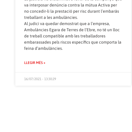
va interposar denúncia contra la mútua Activa per
no concedir-li la prestació per risc durant l’embaràs
treballant a les ambulàncies.
Al judici va quedar demostrat que a l’empresa,
Ambulàncies Egara de Terres de l’Ebre, no té un lloc
de treball compatible amb les treballadores
embarassades pels riscos específics que comporta la
feina d’ambulàncies.
LLEGIR MÉS »
16/07/2021 - 13:30:29