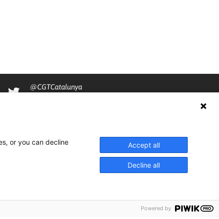
@CGTCatalunya
cgtcatalunya
CGTCatalunya
cgtcatalunya
es, or you can decline
Accept all
Decline all
Powered by