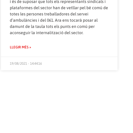
i és de suposar que tots els representants sindicals i
plataformes del sector han de vetllar pel bé comú de
totes les persones treballadores del servei
d’ambulàncies i del 061. Ara ens tocarà posar al
damunt de la taula tots els punts en comú per
aconseguir la internalització del sector.
LLEGIR MÉS »
19/08/2021 - 14:44:16