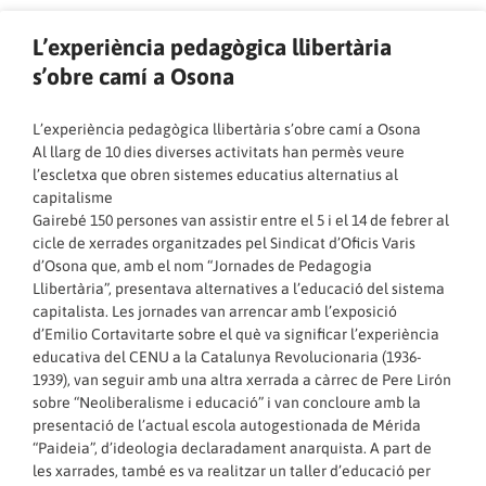
L’experiència pedagògica llibertària
s’obre camí a Osona
L’experiència pedagògica llibertària s’obre camí a Osona
Al llarg de 10 dies diverses activitats han permès veure
l’escletxa que obren sistemes educatius alternatius al
capitalisme
Gairebé 150 persones van assistir entre el 5 i el 14 de febrer al
cicle de xerrades organitzades pel Sindicat d’Oficis Varis
d’Osona que, amb el nom “Jornades de Pedagogia
Llibertària”, presentava alternatives a l’educació del sistema
capitalista. Les jornades van arrencar amb l’exposició
d’Emilio Cortavitarte sobre el què va significar l’experiència
educativa del CENU a la Catalunya Revolucionaria (1936-
1939), van seguir amb una altra xerrada a càrrec de Pere Lirón
sobre “Neoliberalisme i educació” i van concloure amb la
presentació de l’actual escola autogestionada de Mérida
“Paideia”, d’ideologia declaradament anarquista. A part de
les xarrades, també es va realitzar un taller d’educació per