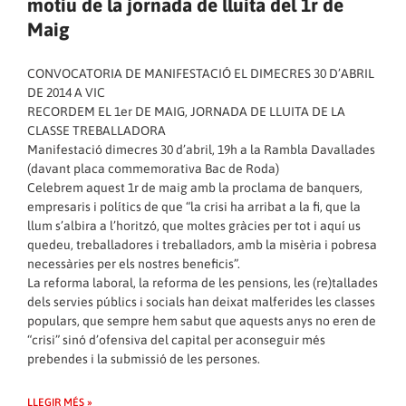
motiu de la jornada de lluita del 1r de
Maig
CONVOCATORIA DE MANIFESTACIÓ EL DIMECRES 30 D’ABRIL
DE 2014 A VIC
RECORDEM EL 1er DE MAIG, JORNADA DE LLUITA DE LA
CLASSE TREBALLADORA
Manifestació dimecres 30 d’abril, 19h a la Rambla Davallades
(davant placa commemorativa Bac de Roda)
Celebrem aquest 1r de maig amb la proclama de banquers,
empresaris i polítics de que “la crisi ha arribat a la fi, que la
llum s’albira a l’horitzó, que moltes gràcies per tot i aquí us
quedeu, treballadores i treballadors, amb la misèria i pobresa
necessàries per els nostres beneficis”.
La reforma laboral, la reforma de les pensions, les (re)tallades
dels servies públics i socials han deixat malferides les classes
populars, que sempre hem sabut que aquests anys no eren de
“crisi” sinó d’ofensiva del capital per aconseguir més
prebendes i la submissió de les persones.
LLEGIR MÉS »