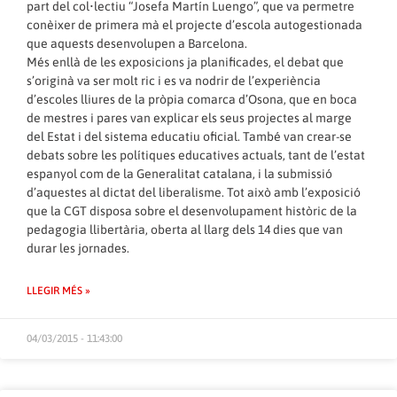
part del col•lectiu “Josefa Martín Luengo”, que va permetre
conèixer de primera mà el projecte d’escola autogestionada
que aquests desenvolupen a Barcelona.
Més enllà de les exposicions ja planificades, el debat que
s’originà va ser molt ric i es va nodrir de l’experiència
d’escoles lliures de la pròpia comarca d’Osona, que en boca
de mestres i pares van explicar els seus projectes al marge
del Estat i del sistema educatiu oficial. També van crear-se
debats sobre les polítiques educatives actuals, tant de l’estat
espanyol com de la Generalitat catalana, i la submissió
d’aquestes al dictat del liberalisme. Tot això amb l’exposició
que la CGT disposa sobre el desenvolupament històric de la
pedagogia llibertària, oberta al llarg dels 14 dies que van
durar les jornades.
LLEGIR MÉS »
04/03/2015 - 11:43:00