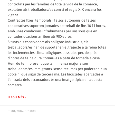
controlats per les famílies de tota la vida de la comarca,
exploten als treballadors/es com si el segle XIX encara fos
vigent.
Contractes fixes, temporals i falsos autònoms de falses
cooperatives suporten jornades de treball de fins 10-11 hores,
amb unes condicions infrahumanes per uns sous que en
contades ocasions arriben als 900 euros.
Situats els escorxadors als polígons industrials, els
treballadors/es han de suportar en el trajecte a la feina totes
les inclemències climatològiques possibles per, després
d’hores de feina dura, tornar-les a patir de tornada a casa.
Hem de tenir present que la immensa majoria són
treballadors/es immigrants, sense recursos per poder tenir un
cotxe ni que sigui de tercera mà. Les bicicletes aparcades a
l’entrada dels escorxadors és una imatge típica en aquesta
comarca.
LLEGIR MÉS »
01/04/2016 - 10:30:00