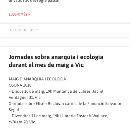
anys 20 i 30 del segle passat.
LLEGIR MÉS »
08/05/2018 - 01:18:18
Jornades sobre anarquia i ecologia
durant el mes de maig a Vic
MAIG D’ANARQUIA I ECOLOGIA
OSONA 2018
– Dijous 10 de maig, 19h Muntanya de Llibres, Jacint
Verdaguer 31, Vic.
Xerrada sobre Elisée Reclús, a càrrec de la Fundació Salvador
Seguí
– Divendres 11 de maig, 19h Llibreria Foster & Wallace,
c/Riera 20, Vic.