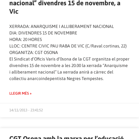
nacional” divendres 15 de novembre, a
Vic
XERRADA: ANARQUISME I ALLIBERAMENT NACIONAL
DIA: DIVENDRES 15 DE NOVEMBRE
HORA: 20 HORES
LLOC: CENTRE CIVIC PAU RABA DE VIC (C/Raval cortinas, 22)
ORGANITZA: CGT OSONA
El Sindicat d’Oficis Varis d’0sona de la CGT organitza el proper
divendres 15 de novembre a les 20.00 la xerrada “Anarquisme
i alliberament nacional” La xerrada anirà a càrrec del
col·lectiu anarcoindepentista Negres Tempestes.
LLEGIR MÉS »
14/11/2013 - 23:41:52
CGT Osona amb la marxa per l’educació