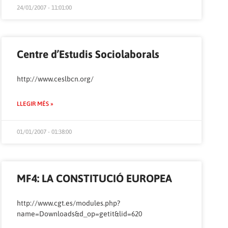
24/01/2007 - 11:01:00
Centre d’Estudis Sociolaborals
http://www.ceslbcn.org/
LLEGIR MÉS »
01/01/2007 - 01:38:00
MF4: LA CONSTITUCIÓ EUROPEA
http://www.cgt.es/modules.php?
name=Downloads&d_op=getit&lid=620