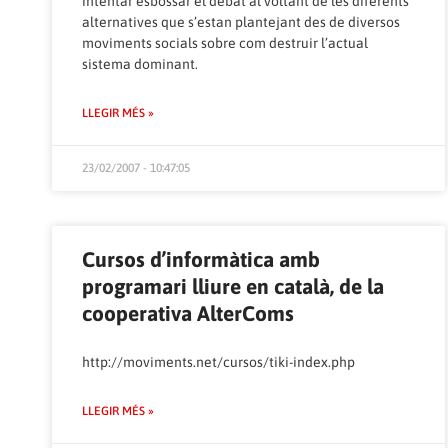
intentar esbossar el debat al voltant de les diferents
alternatives que s’estan plantejant des de diversos
moviments socials sobre com destruir l’actual
sistema dominant.
LLEGIR MÉS »
23/02/2007 - 10:47:05
Cursos d’informàtica amb
programari lliure en català, de la
cooperativa AlterComs
http://moviments.net/cursos/tiki-index.php
LLEGIR MÉS »