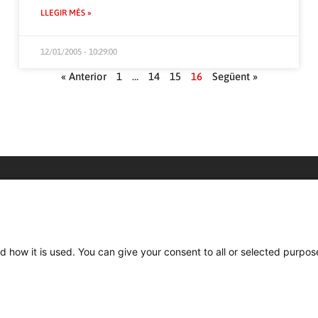
LLEGIR MÉS »
12/01/2005 - 10:29:00
« Anterior
1
…
14
15
16
Següent »
C/ Burgos 59, Baixos – 08014 Barcelona
spccc@
spcgtcatalunya.cat
d how it is used. You can give your consent to all or selected purpos
935 120 481