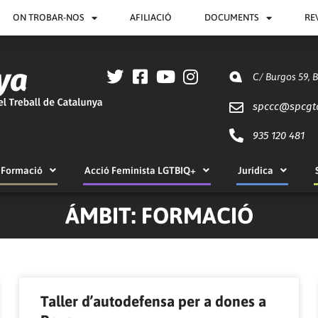
ON TROBAR-NOS
AFILIACIÓ
DOCUMENTS
RE
C/ Burgos 59, 
spccc@
spcgt
935 120 481
Formació
Acció Feminista LGTBIQ+
Jurídica
ÁMBIT: FORMACIÓ
Pàgina
Pàgina
Pàgina
Pàgina
Taller d’autodefensa per a dones a