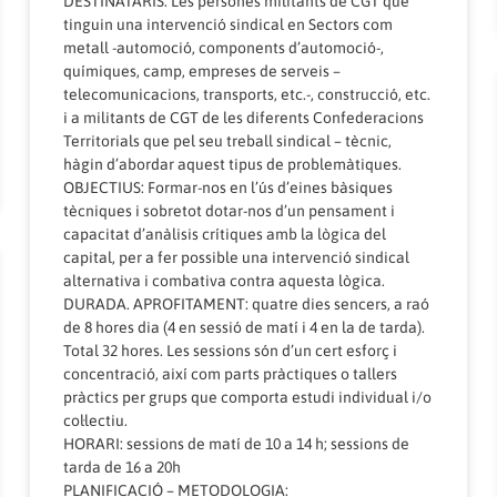
DESTINATARIS: Les persones militants de CGT que
tinguin una intervenció sindical en Sectors com
metall -automoció, components d’automoció-,
químiques, camp, empreses de serveis –
telecomunicacions, transports, etc.-, construcció, etc.
i a militants de CGT de les diferents Confederacions
Territorials que pel seu treball sindical – tècnic,
hàgin d’abordar aquest tipus de problemàtiques.
OBJECTIUS: Formar-nos en l’ús d’eines bàsiques
tècniques i sobretot dotar-nos d’un pensament i
capacitat d’anàlisis crítiques amb la lògica del
capital, per a fer possible una intervenció sindical
alternativa i combativa contra aquesta lògica.
DURADA. APROFITAMENT: quatre dies sencers, a raó
de 8 hores dia (4 en sessió de matí i 4 en la de tarda).
Total 32 hores. Les sessions són d’un cert esforç i
concentració, així com parts pràctiques o tallers
pràctics per grups que comporta estudi individual i/o
col·lectiu.
HORARI: sessions de matí de 10 a 14 h; sessions de
tarda de 16 a 20h
PLANIFICACIÓ – METODOLOGIA: