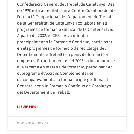
Confederació General del Treball de Catalunya. Des
de 1990 està acreditat com a Centre Col·laborador de
Formació Ocupacional del Departament de Treball
de la Generalitat de Catalunya i col·labora en els
programes de formació sindical de la Confederació.
A partir de 2002, el CESL es va orientar
proncipalment a la Formació Contínua, participant
en els programes de formació de reciclatge del
Departament de Treball i en plans de formació a
empreses. Posteriorment en el 2005 va incorporar-se
a la recerca en matèria de formació, participant en
el programa d’Accions Complementàries i
d’acompanyament a la formació que gestiona el
Consorci per a la Formació Contínua de Catalunya
del Departament de Treball.
LLEGIR MÉS »
01/01/2007 - 10:23:00