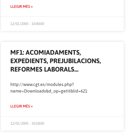
LLEGIR MÉS »
12/01/2005 - 10:40:00
MF1: ACOMIADAMENTS,
EXPEDIENTS, PREJUBILACIONS,
REFORMES LABORALS…
http://www.cgt.es/modules.php?
name=Downloads&d_op=getit&lid=621
LLEGIR MÉS »
12/01/2005 - 10:18:00