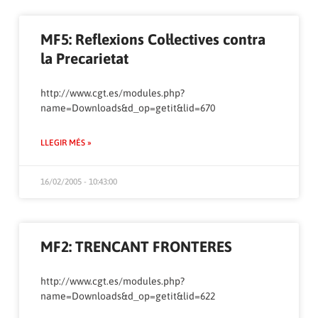
MF5: Reflexions Col·lectives contra
la Precarietat
http://www.cgt.es/modules.php?
name=Downloads&d_op=getit&lid=670
LLEGIR MÉS »
16/02/2005 - 10:43:00
MF2: TRENCANT FRONTERES
http://www.cgt.es/modules.php?
name=Downloads&d_op=getit&lid=622