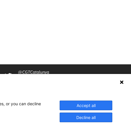
@CGTCatalunya
cgtcatalunya
CGTCatalunya
es, or you can decline
cgtcatalunya
Accept all
Decline all