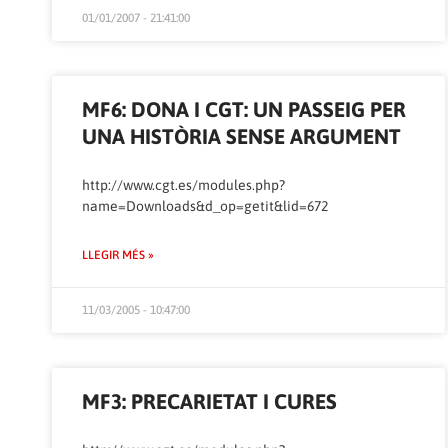
01/01/2007 - 21:41:00
MF6: DONA I CGT: UN PASSEIG PER
UNA HISTÒRIA SENSE ARGUMENT
http://www.cgt.es/modules.php?
name=Downloads&d_op=getit&lid=672
LLEGIR MÉS »
11/03/2005 - 10:47:00
MF3: PRECARIETAT I CURES