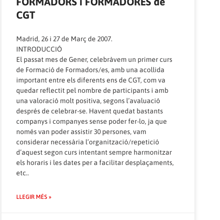
FORMADORS i FORMADORES de
CGT
Madrid, 26 i 27 de Març de 2007.
INTRODUCCIÓ
El passat mes de Gener, celebràvem un primer curs
de Formació de Formadors/es, amb una acollida
important entre els diferents ens de CGT, com va
quedar reflectit pel nombre de participants i amb
una valoració molt positiva, segons l’avaluació
després de celebrar-se. Havent quedat bastants
companys i companyes sense poder fer-lo, ja que
només van poder assistir 30 persones, vam
considerar necessària l’organització/repetició
d’aquest segon curs intentant sempre harmonitzar
els horaris i les dates per a facilitar desplaçaments,
etc..
LLEGIR MÉS »