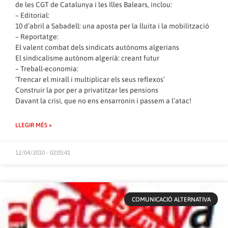
de les CGT de Catalunya i les Illes Balears, inclou:
– Editorial:
10 d’abril a Sabadell: una aposta per la lluita i la mobilització
– Reportatge:
El valent combat dels sindicats autònoms algerians
El sindicalisme autònom algerià: creant futur
– Treball-economia:
‘Trencar el mirall i multiplicar els seus reflexos’
Construir la por per a privatitzar les pensions
Davant la crisi, que no ens ensarronin i passem a l’atac!
LLEGIR MÉS »
12/04/2010 - 02:05:41
COMUNICACIÓ ALTERNATIVA