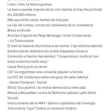
L’atur creix, la banca guanya
La banca queda impune de la crisi mentre el frau fiscal llinda
els 100.000 milions
Més que brots verds, herbes de mal pair
La Llei de Caixes, contra els interessos de la ciutadania
Breus sindicals
Articles d’opinió de Pepe Berlanga i Emili Cortavitarte
– La Tramuntana:
El mercat laboral discrimina a les dones. Cap reforma laboral
pretén atacar realment les arrels d’aquesta situació
Entrevista a Santos Hernández: “Cooperativa i sindicat han
estat sinònims molts anys”
Laura Riera ja és al carrer
CGT va organitzar una consulta popular a Girona
La CGT de Catalunya edita una guia de salut laboral
– Sense fronteres / Social:
EEUU: Ous podrits i la nostra democràcia trencada
Marxa a Brussel·les contra la Reforma Laboral i pels Drets
Socials
Interconnexió de la MAT i domini capitalista de l’energia
Tots amb la “roja”? Sobre un moment histèric