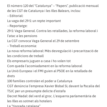
El número 120 del “Catalunya” – “Papers”, publicació mensual
de les CGT de Catalunya i les Illes Balears, inclou:
– Editorial:
La vaga del 29-S: un repte important
– Reportatge:
29-S: Vaga General. Contra les retallades, la reforma laboral i
l’atac a les pensions
La CGT convoca Vaga General el 29 de setembre
– Treball-economia:
La nova reforma laboral: Més desregulació i precarització de
les condicions de treball
Els empresaris juguen a casa i ho volen tot
Com queda l’acomiadament en la reforma laboral
La Unió Europea i el FMI guien al PSOE en la retallada de
drets
100 famílies controlen el poder a Catalunya
CGT denúncia l’empresa Xavier Bisbal SL davant la fiscalia del
TSJC per un presumpte delicte d’estafa
Decret Nadal: del verd al groc. L’esquerra parlamentària de
les Illes es sotmet als hotelers
La “tisorada catalana”