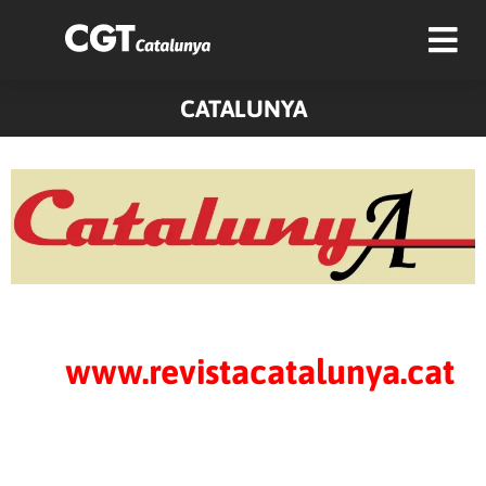
CATALUNYA
www.revistacatalunya.cat
Pàgina
Pàgina
Pàgina
Pàgina
Pàgina
Pàgina