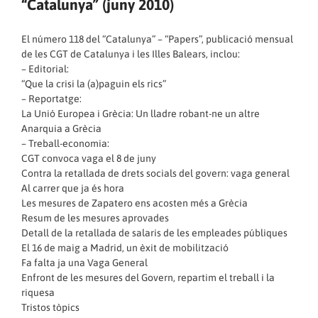
“Catalunya” (juny 2010)
El número 118 del “Catalunya” – “Papers”, publicació mensual
de les CGT de Catalunya i les Illes Balears, inclou:
– Editorial:
“Que la crisi la (a)paguin els rics”
– Reportatge:
La Unió Europea i Grècia: Un lladre robant-ne un altre
Anarquia a Grècia
– Treball-economia:
CGT convoca vaga el 8 de juny
Contra la retallada de drets socials del govern: vaga general
Al carrer que ja és hora
Les mesures de Zapatero ens acosten més a Grècia
Resum de les mesures aprovades
Detall de la retallada de salaris de les empleades públiques
El 16 de maig a Madrid, un èxit de mobilització
Fa falta ja una Vaga General
Enfront de les mesures del Govern, repartim el treball i la
riquesa
Tristos tòpics