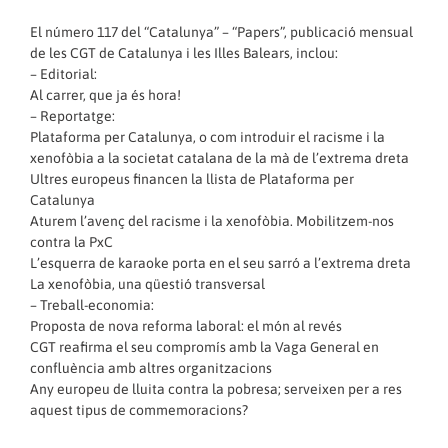
El número 117 del “Catalunya” – “Papers”, publicació mensual
de les CGT de Catalunya i les Illes Balears, inclou:
– Editorial:
Al carrer, que ja és hora!
– Reportatge:
Plataforma per Catalunya, o com introduir el racisme i la
xenofòbia a la societat catalana de la mà de l’extrema dreta
Ultres europeus financen la llista de Plataforma per
Catalunya
Aturem l’avenç del racisme i la xenofòbia. Mobilitzem-nos
contra la PxC
L’esquerra de karaoke porta en el seu sarró a l’extrema dreta
La xenofòbia, una qüestió transversal
– Treball-economia:
Proposta de nova reforma laboral: el món al revés
CGT reafirma el seu compromís amb la Vaga General en
confluència amb altres organitzacions
Any europeu de lluita contra la pobresa; serveixen per a res
aquest tipus de commemoracions?