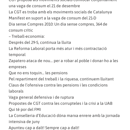
una vaga de consum el 21 de desembre
La CGT es troba amb els moviments socials de Catalunya
Manifest en suport a la vaga de consum del 21-D
Dia sense Compres 2010: Un dia sense compres, 364 de
consum crític
– Treball-economia:
Després del 29-S, continua la lluita
La Reforma Laboral porta més atur i més contractació
temporal
Zapatero ataca de nou… per a robar al poble i donar-ho a les
empreses
Que no ens toquin… les pensions
Pel repartiment del treball i la riquesa, continuem lluitant
Claus de l’ofensiva contra les pensions i les condicions
laborals
Vaga general defensiva i de ruptura
Propostes de CGT contra les corrupteles i la crisi a la UAB
Qui té por del FMI
La Conselleria d’Educació dóna marxa enrere amb la jornada
intensiva de juny
Apunteu cap a dalt! Sempre cap a dalt!