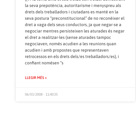
la seva prepotència, autoritarisme i menyspreu als
drets dels treballadors i ciutadans es manté en la
seva postura “preconstitucional” de no reconèixer el
dret a vaga dels seus conductors, ja que negar-se a
negociar mentres persisteixen les aturades és negar
el dret a realitzar-les (sense aturades tampoc
negociaven, només acudien a les reunions quan
acudien i amb propostes que representaven
retrocessos en els drets dels/es treballadors/es), i
confiant nomésen “s
LLEGIR MÉS »
06/03/2008 - 11:40:35