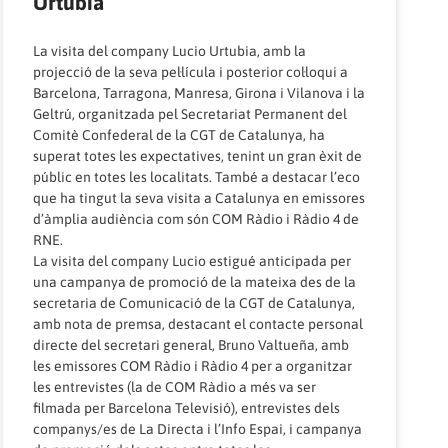
Urtubia
La visita del company Lucio Urtubia, amb la
projecció de la seva pel·lícula i posterior col·loqui a
Barcelona, Tarragona, Manresa, Girona i Vilanova i la
Geltrú, organitzada pel Secretariat Permanent del
Comitè Confederal de la CGT de Catalunya, ha
superat totes les expectatives, tenint un gran èxit de
públic en totes les localitats. També a destacar l’eco
que ha tingut la seva visita a Catalunya en emissores
d’àmplia audiència com són COM Ràdio i Ràdio 4 de
RNE.
La visita del company Lucio estigué anticipada per
una campanya de promoció de la mateixa des de la
secretaria de Comunicació de la CGT de Catalunya,
amb nota de premsa, destacant el contacte personal
directe del secretari general, Bruno Valtueña, amb
les emissores COM Ràdio i Ràdio 4 per a organitzar
les entrevistes (la de COM Ràdio a més va ser
filmada per Barcelona Televisió), entrevistes dels
companys/es de La Directa i l’Info Espai, i campanya