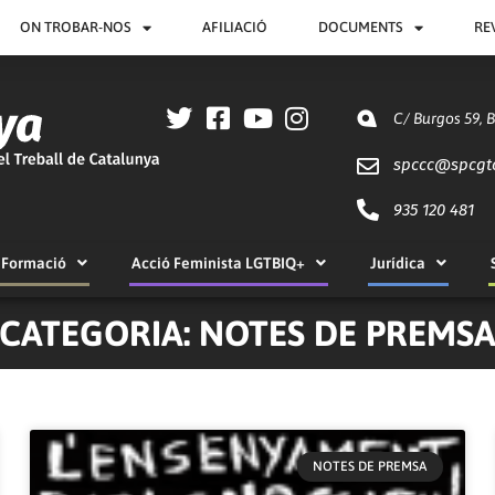
ON TROBAR-NOS
AFILIACIÓ
DOCUMENTS
RE
C/ Burgos 59, 
spccc@
spcgt
935 120 481
Formació
Acció Feminista LGTBIQ+
Jurídica
CATEGORIA: NOTES DE PREMS
Pàgina
Pàgina
Pàgina
Pàgina
NOTES DE PREMSA