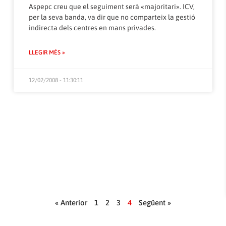
Aspepc creu que el seguiment serà «majoritari». ICV,
per la seva banda, va dir que no comparteix la gestió
indirecta dels centres en mans privades.
LLEGIR MÉS »
12/02/2008 - 11:30:11
« Anterior
1
2
3
4
Següent »