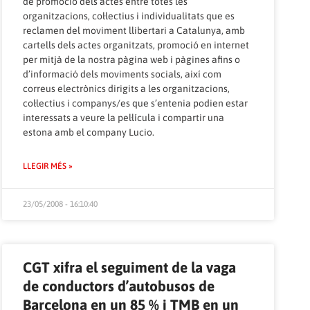
de promoció dels actes entre totes les
organitzacions, col·lectius i individualitats que es
reclamen del moviment llibertari a Catalunya, amb
cartells dels actes organitzats, promoció en internet
per mitjà de la nostra pàgina web i pàgines afins o
d’informació dels moviments socials, així com
correus electrònics dirigits a les organitzacions,
col·lectius i companys/es que s’entenia podien estar
interessats a veure la pel·lícula i compartir una
estona amb el company Lucio.
LLEGIR MÉS »
23/05/2008 - 16:10:40
CGT xifra el seguiment de la vaga
de conductors d’autobusos de
Barcelona en un 85 % i TMB en un