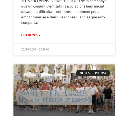
TOTS SOM VEINS I VEINES DE REUS i de la campanya
que un conjunt d’entitats i associacions hem iniciat
davant les dificultats existents actualment per a
empadronar-se a Reus i les conseqüències que això
comporta.
LLEGIR MÉS »
20/10/2009 - 13:38:05
NOTES DE PREMSA