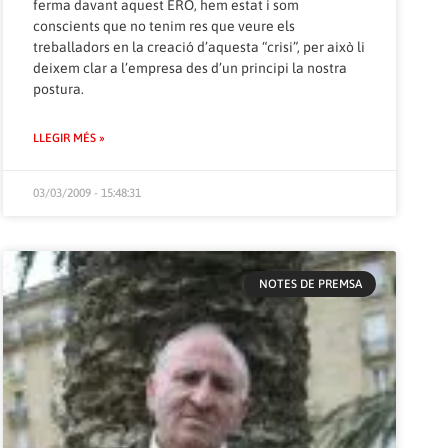
ferma davant aquest ERO, hem estat i som
conscients que no tenim res que veure els
treballadors en la creació d’aquesta “crisi”, per això li
deixem clar a l’empresa des d’un principi la nostra
postura.
LLEGIR MÉS »
03/03/2009 - 15:48:31
NOTES DE PREMSA