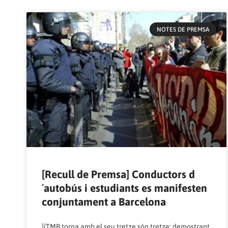
NOTES DE PREMSA
[Recull de Premsa] Conductors d
´autobús i estudiants es manifesten
conjuntament a Barcelona
[(TMB torna amb el seu tretze són tretze: demostrant