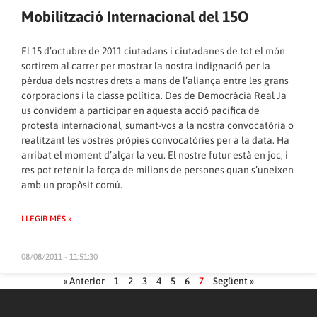
Mobilització Internacional del 15O
El 15 d’octubre de 2011 ciutadans i ciutadanes de tot el món
sortirem al carrer per mostrar la nostra indignació per la
pèrdua dels nostres drets a mans de l’aliança entre les grans
corporacions i la classe política. Des de Democràcia Real Ja
us convidem a participar en aquesta acció pacífica de
protesta internacional, sumant-vos a la nostra convocatòria o
realitzant les vostres pròpies convocatòries per a la data. Ha
arribat el moment d’alçar la veu. El nostre futur està en joc, i
res pot retenir la força de milions de persones quan s’uneixen
amb un propòsit comú.
LLEGIR MÉS »
08/08/2011 - 11:51:30
« Anterior
1
2
3
4
5
6
7
Següent »