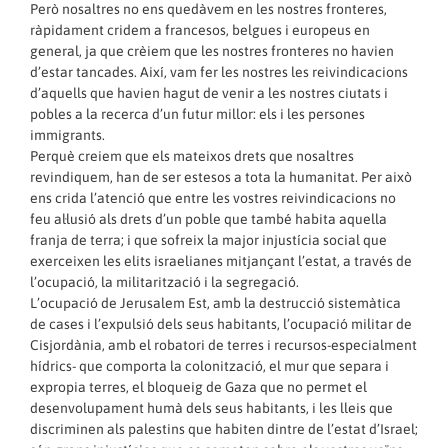
Però nosaltres no ens quedàvem en les nostres fronteres,
ràpidament cridem a francesos, belgues i europeus en
general, ja que crèiem que les nostres fronteres no havien
d’estar tancades. Així, vam fer les nostres les reivindicacions
d’aquells que havien hagut de venir a les nostres ciutats i
pobles a la recerca d’un futur millor: els i les persones
immigrants.
Perquè creiem que els mateixos drets que nosaltres
revindiquem, han de ser estesos a tota la humanitat. Per això
ens crida l’atenció que entre les vostres reivindicacions no
feu al·lusió als drets d’un poble que també habita aquella
franja de terra; i que sofreix la major injustícia social que
exerceixen les elits israelianes mitjançant l’estat, a través de
l’ocupació, la militarització i la segregació.
L’ocupació de Jerusalem Est, amb la destrucció sistemàtica
de cases i l’expulsió dels seus habitants, l’ocupació militar de
Cisjordània, amb el robatori de terres i recursos-especialment
hídrics- que comporta la colonització, el mur que separa i
expropia terres, el bloqueig de Gaza que no permet el
desenvolupament humà dels seus habitants, i les lleis que
discriminen als palestins que habiten dintre de l’estat d’Israel;