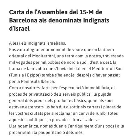
Carta de l’Assemblea del 15-M de
Barcelona als denominats Indignats
d’Israel
A les i els indignats israelians.
Ens vam alegrar enormement de veure que en la ribera
oriental del Mediterrani, una terra com la nostra, travessada
mil vegades per mil pobles de nord a sud i d’est a oest, la
flama de la revolta que s’havia iniciat en el Mediterrani Sud
(Tunisia i Egipte) també s’ha encès, després d’haver passat
per la Península Ibèrica.
Com a nosaltres, farts per l’especulació immobiliària, el
procés de privatització dels serveis públics i la pujada
general dels preus dels productes bàsics, quan els sous
estaven estancats, us han dut a sortir als carrers i places de
les vostres ciutats per a reclamar un canvi de rumb. Totes
aquestes polítiques ja provades i fracassades a
Llatinoamèrica, només duen a l’enriquiment d’uns pocs i a la
precarietat i la pauperització dels més.