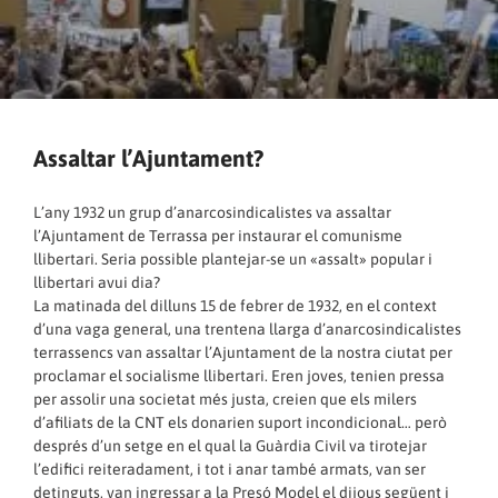
Assaltar l’Ajuntament?
L’any 1932 un grup d’anarcosindicalistes va assaltar
l’Ajuntament de Terrassa per instaurar el comunisme
llibertari. Seria possible plantejar-se un «assalt» popular i
llibertari avui dia?
La matinada del dilluns 15 de febrer de 1932, en el context
d’una vaga general, una trentena llarga d’anarcosindicalistes
terrassencs van assaltar l’Ajuntament de la nostra ciutat per
proclamar el socialisme llibertari. Eren joves, tenien pressa
per assolir una societat més justa, creien que els milers
d’afiliats de la CNT els donarien suport incondicional… però
després d’un setge en el qual la Guàrdia Civil va tirotejar
l’edifici reiteradament, i tot i anar també armats, van ser
detinguts, van ingressar a la Presó Model el dijous següent i