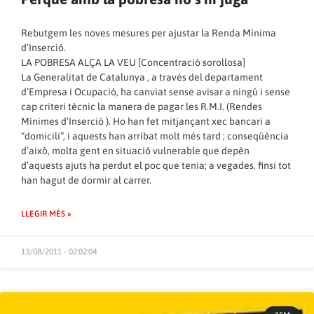
Rebutgem les noves mesures per ajustar la Renda Mínima
d’Inserció.
LA POBRESA ALÇA LA VEU [Concentració sorollosa]
La Generalitat de Catalunya , a través del departament
d’Empresa i Ocupació, ha canviat sense avisar a ningú i sense
cap criteri tècnic la manera de pagar les R.M.I. (Rendes
Mínimes d’Inserció ). Ho han fet mitjançant xec bancari a
“domicili”, i aquests han arribat molt més tard ; conseqüència
d’això, molta gent en situació vulnerable que depèn
d’aquests ajuts ha perdut el poc que tenia; a vegades, finsi tot
han hagut de dormir al carrer.
LLEGIR MÉS »
13/08/2011 - 02:02:04