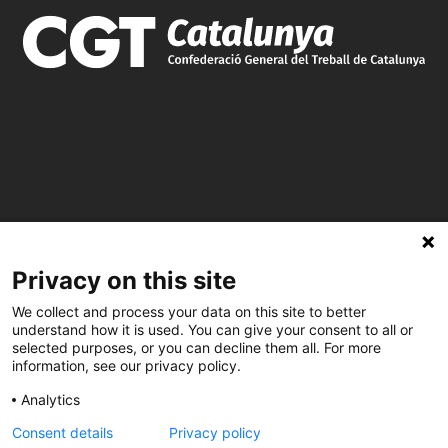
C/ Burgos 59, Baixos – 08014 Barcelona
Privacy on this site
We collect and process your data on this site to better
spccc@
spcgtcatalunya.cat
understand how it is used. You can give your consent to all or
selected purposes, or you can decline them all. For more
935 120 481
information, see our privacy policy.
Analytics
@CGTCatalunya
Consent details
Privacy policy