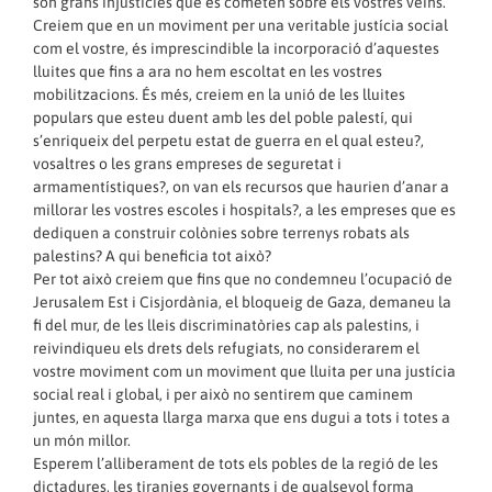
són grans injustícies que es cometen sobre els vostres veïns.
Creiem que en un moviment per una veritable justícia social
com el vostre, és imprescindible la incorporació d’aquestes
lluites que fins a ara no hem escoltat en les vostres
mobilitzacions. És més, creiem en la unió de les lluites
populars que esteu duent amb les del poble palestí, qui
s’enriqueix del perpetu estat de guerra en el qual esteu?,
vosaltres o les grans empreses de seguretat i
armamentístiques?, on van els recursos que haurien d’anar a
millorar les vostres escoles i hospitals?, a les empreses que es
dediquen a construir colònies sobre terrenys robats als
palestins? A qui beneficia tot això?
Per tot això creiem que fins que no condemneu l’ocupació de
Jerusalem Est i Cisjordània, el bloqueig de Gaza, demaneu la
fi del mur, de les lleis discriminatòries cap als palestins, i
reivindiqueu els drets dels refugiats, no considerarem el
vostre moviment com un moviment que lluita per una justícia
social real i global, i per això no sentirem que caminem
juntes, en aquesta llarga marxa que ens dugui a tots i totes a
un món millor.
Esperem l’alliberament de tots els pobles de la regió de les
dictadures, les tiranies governants i de qualsevol forma