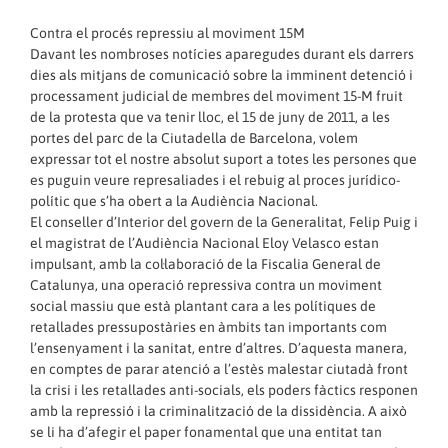
Contra el procés repressiu al moviment 15M
Davant les nombroses notícies aparegudes durant els darrers
dies als mitjans de comunicació sobre la imminent detenció i
processament judicial de membres del moviment 15-M fruit
de la protesta que va tenir lloc, el 15 de juny de 2011, a les
portes del parc de la Ciutadella de Barcelona, volem
expressar tot el nostre absolut suport a totes les persones que
es puguin veure represaliades i el rebuig al proces jurídico-
polític que s’ha obert a la Audiència Nacional.
El conseller d’Interior del govern de la Generalitat, Felip Puig i
el magistrat de l’Audiència Nacional Eloy Velasco estan
impulsant, amb la col·laboració de la Fiscalia General de
Catalunya, una operació repressiva contra un moviment
social massiu que està plantant cara a les polítiques de
retallades pressupostàries en àmbits tan importants com
l’ensenyament i la sanitat, entre d’altres. D’aquesta manera,
en comptes de parar atenció a l’estès malestar ciutadà front
la crisi i les retallades anti-socials, els poders fàctics responen
amb la repressió i la criminalització de la dissidència. A això
se li ha d’afegir el paper fonamental que una entitat tan