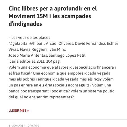
Cinc llibres per a aprofundir en el
Moviment 15M i les acampades
d’indignades
– Les veus de les places
@galapita, @hibai_, Arcadi Oliveres, David Fernàndez, Esther
Vivas, Flavia Ruggieri, Iván Miró,
Josep Maria Antentas, Santiago López Petit
Icaria editorial, 2011, 104 pàg.
Volem una economia que afavoreix l’especulació financera i
el frau fiscal? Una economia que empobreix cada vegada
més els pobres i enriqueix cada vegada més els rics? Volem
un pas enrere en els drets socials aconseguits? Volem una
banca poc transparent i poc ètica? Volem un sistema polític
del qual no ens sentim representats?
LLEGIR MÉS »
11/09/2011 - 22:45:19