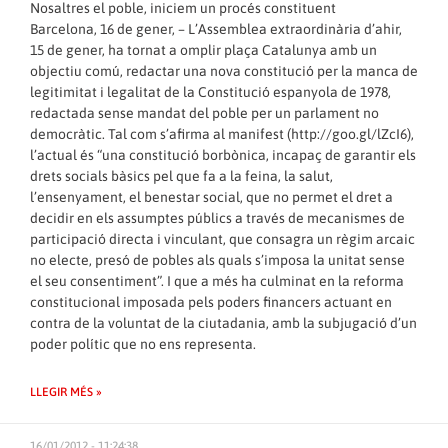
Nosaltres el poble, iniciem un procés constituent
Barcelona, 16 de gener, – L’Assemblea extraordinària d’ahir,
15 de gener, ha tornat a omplir plaça Catalunya amb un
objectiu comú, redactar una nova constitució per la manca de
legitimitat i legalitat de la Constitució espanyola de 1978,
redactada sense mandat del poble per un parlament no
democràtic. Tal com s’afirma al manifest (http://
goo.gl/lZcI6
),
l’actual és “una constitució borbònica, incapaç de garantir els
drets socials bàsics pel que fa a la feina, la salut,
l’ensenyament, el benestar social, que no permet el dret a
decidir en els assumptes públics a través de mecanismes de
participació directa i vinculant, que consagra un règim arcaic
no electe, presó de pobles als quals s’imposa la unitat sense
el seu consentiment”. I que a més ha culminat en la reforma
constitucional imposada pels poders financers actuant en
contra de la voluntat de la ciutadania, amb la subjugació d’un
poder polític que no ens representa.
LLEGIR MÉS »
16/01/2012 - 11:24:38