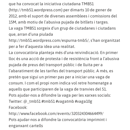
que ha convocat la iniciativa ciutadana TMB51
(http://
tmb51.wordpress.com
) per dimarts 10 de gener de
2012, amb el suport de diverses assemblees i comissions del
15M, amb motiu de l’abusiva pujada de bitllets i targes.
La vaga TMB51 sorgeix d’un grup de ciutadanes i ciutadans
que, arran d’una piulada
http://
tmb51.wordpress.com/espurna-tmb5/
, s’han organitzat
per a fer d’aquesta idea una realitat.
La convocatòria planteja més d’una reivindicació. En primer
lloc és una acció de protesta i de resistència front a l’abusiva
pujada de preus del transport públic i de lluita per a
l’abaratiment de les tarifes del transport públic. A més, es
pretén que sigui un primer pas per a iniciar una vaga de
consum. I com el propi nom indica vol retre homenatge a
aquells que participaren de la vaga de tranvies del 51.
Pots ajudar-nos a difondre la vaga per les xarxes socials:
Twitter: @_tmb51 #tmb51 #vagatmb #vaga10g
Facebook:
http://
www.facebook.com/events/320324304664499/
Pots ajudar-nos a difondre la convocatòria imprimint i
enganxant cartells