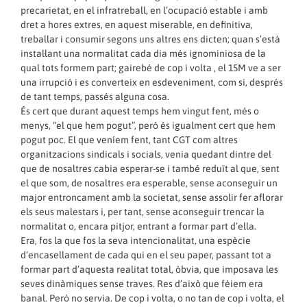
precarietat, en el infratreball, en l’ocupació estable i amb
dret a hores extres, en aquest miserable, en definitiva,
treballar i consumir segons uns altres ens dicten; quan s’està
instal·lant una normalitat cada dia més ignominiosa de la
qual tots formem part; gairebé de cop i volta , el 15M ve a ser
una irrupció i es converteix en esdeveniment, com si, després
de tant temps, passés alguna cosa.
És cert que durant aquest temps hem vingut fent, més o
menys, “el que hem pogut”, però és igualment cert que hem
pogut poc. El que veníem fent, tant CGT com altres
organitzacions sindicals i socials, venia quedant dintre del
que de nosaltres cabia esperar-se i també reduït al que, sent
el que som, de nosaltres era esperable, sense aconseguir un
major entroncament amb la societat, sense assolir fer aflorar
els seus malestars i, per tant, sense aconseguir trencar la
normalitat o, encara pitjor, entrant a formar part d’ella.
Era, fos la que fos la seva intencionalitat, una espècie
d’encasellament de cada qui en el seu paper, passant tot a
formar part d’aquesta realitat total, òbvia, que imposava les
seves dinàmiques sense traves. Res d’això que fèiem era
banal. Però no servia. De cop i volta, o no tan de cop i volta, el