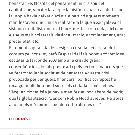
benestar. Els filòsofs del pensament únic, a sou del
capitalisme, van declarar que la història s’havia acabat i que
la utopia havia deixat d’existir. A partir d’aquests moments
manifestaven que l’única realitat era la que assenyalava el
sistema capitalista: mercat lliure, oferta i comanda, així com
els seus mals colaterals: deslocalització, acomiadament, atur,
precarietat, etc.
El foment capitalista del desig va crear la necessitat del
consum pel consum, però l’espiral del fals boom econòmic va
esclatar la tardor de 2008 amb una crisi de grans
conseqüències globals provocada pels sectors financers que
va fer trontollar la societat de benestar. Aquesta crisi
provocada per banquers, financers i polítics corruptes ha
recaigut molt durament sobre els ciutadans més febles.
Vázquez Montalbán ja havia manifestat, poc abans de morir,
que la globalització: “…és com Robin Hood al revés. Ha aprés
a robar els més pobres per donar-ho als més rics”.
LLEGIR MÉS »