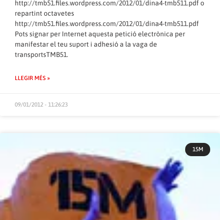
http://
tmb51.files.wordpress.com/2012/01/dina4-tmb511.pdf
o
repartint octavetes
http://
tmb51.files.wordpress.com/2012/01/dina4-tmb511.pdf
Pots signar per Internet aquesta petició electrònica per
manifestar el teu suport i adhesió a la vaga de
transportsTMB51.
LLEGIR MÉS »
09/01/2012 - 11:26:23
15M