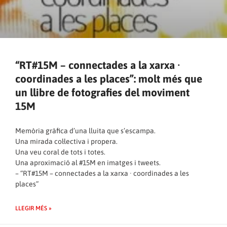
“RT#15M – connectades a la xarxa ·
coordinades a les places”: molt més que
un llibre de fotografies del moviment
15M
Memòria gràfica d’una lluita que s’escampa.
Una mirada col·lectiva i propera.
Una veu coral de tots i totes.
Una aproximació al #15M en imatges i tweets.
– “RT#15M – connectades a la xarxa · coordinades a les
places”
LLEGIR MÉS »