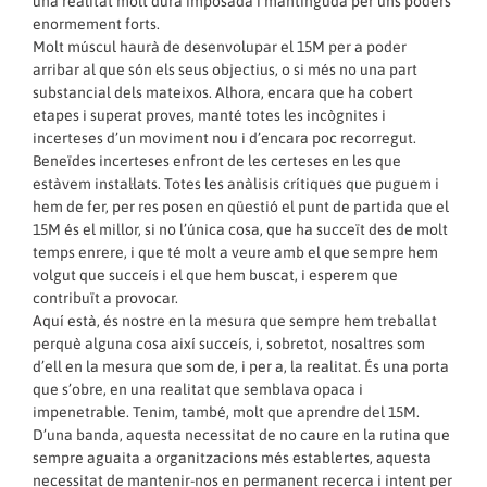
una realitat molt dura imposada i mantinguda per uns poders
enormement forts.
Molt múscul haurà de desenvolupar el 15M per a poder
arribar al que són els seus objectius, o si més no una part
substancial dels mateixos. Alhora, encara que ha cobert
etapes i superat proves, manté totes les incògnites i
incerteses d’un moviment nou i d’encara poc recorregut.
Beneïdes incerteses enfront de les certeses en les que
estàvem instal·lats. Totes les anàlisis crítiques que puguem i
hem de fer, per res posen en qüestió el punt de partida que el
15M és el millor, si no l’única cosa, que ha succeït des de molt
temps enrere, i que té molt a veure amb el que sempre hem
volgut que succeís i el que hem buscat, i esperem que
contribuït a provocar.
Aquí està, és nostre en la mesura que sempre hem treballat
perquè alguna cosa així succeís, i, sobretot, nosaltres som
d’ell en la mesura que som de, i per a, la realitat. És una porta
que s’obre, en una realitat que semblava opaca i
impenetrable. Tenim, també, molt que aprendre del 15M.
D’una banda, aquesta necessitat de no caure en la rutina que
sempre aguaita a organitzacions més establertes, aquesta
necessitat de mantenir-nos en permanent recerca i intent per