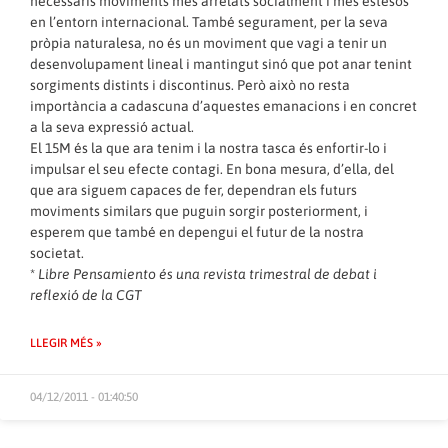
necessaris moviments més arrelats socialment i més estesos
en l’entorn internacional. També segurament, per la seva
pròpia naturalesa, no és un moviment que vagi a tenir un
desenvolupament lineal i mantingut sinó que pot anar tenint
sorgiments distints i discontinus. Però això no resta
importància a cadascuna d’aquestes emanacions i en concret
a la seva expressió actual.
El 15M és la que ara tenim i la nostra tasca és enfortir-lo i
impulsar el seu efecte contagi. En bona mesura, d’ella, del
que ara siguem capaces de fer, dependran els futurs
moviments similars que puguin sorgir posteriorment, i
esperem que també en depengui el futur de la nostra
societat.
*
Libre Pensamiento és una revista trimestral de debat i
reflexió de la CGT
LLEGIR MÉS »
04/12/2011 - 01:40:50