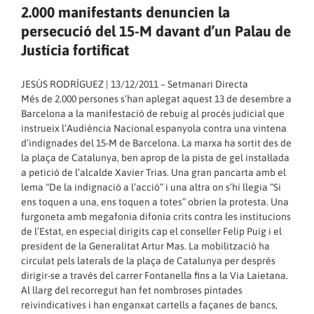
2.000 manifestants denuncien la
persecució del 15-M davant d’un Palau de
Justícia fortificat
JESÚS RODRÍGUEZ | 13/12/2011 – Setmanari Directa
Més de 2.000 persones s’han aplegat aquest 13 de desembre a
Barcelona a la manifestació de rebuig al procés judicial que
instrueix l’Audiència Nacional espanyola contra una vintena
d’indignades del 15-M de Barcelona. La marxa ha sortit des de
la plaça de Catalunya, ben aprop de la pista de gel instal·lada
a petició de l’alcalde Xavier Trias. Una gran pancarta amb el
lema “De la indignació a l’acció” i una altra on s’hi llegia “Si
ens toquen a una, ens toquen a totes” obrien la protesta. Una
furgoneta amb megafonia difonia crits contra les institucions
de l’Estat, en especial dirigits cap el conseller Felip Puig i el
president de la Generalitat Artur Mas. La mobilització ha
circulat pels laterals de la plaça de Catalunya per després
dirigir-se a través del carrer Fontanella fins a la Via Laietana.
Al llarg del recorregut han fet nombroses pintades
reivindicatives i han enganxat cartells a façanes de bancs,