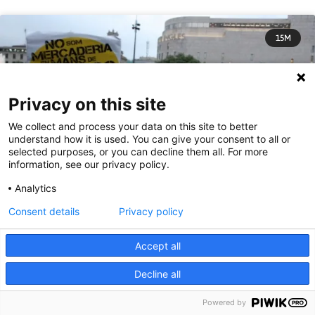
15M
Privacy on this site
We collect and process your data on this site to better
understand how it is used. You can give your consent to all or
selected purposes, or you can decline them all. For more
information, see our privacy policy.
Analytics
Consent details
Privacy policy
Accept all
El 15-M: falsos amics, enemics externs
Decline all
En algun moment en els mesos anteriors li he prestat atenció
Powered by
als assetjaments que ha patit el moviment del 15 de maig.