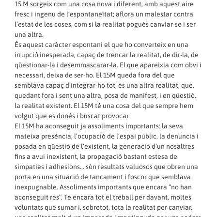
15 M sorgeix com una cosa nova i diferent, amb aquest aire
fresc i ingenu de l’espontaneïtat; aflora un malestar contra
l’estat de les coses, com si la realitat pogués canviar-se i ser
una altra.
És aquest caràcter espontani el que ho converteix en una
irrupció inesperada, capaç de trencar la realitat, de dir-la, de
qüestionar-la i desemmascarar-la. El que apareixia com obvi i
necessari, deixa de ser-ho. El 15M queda fora del que
semblava capaç d’integrar-ho tot, és una altra realitat, que,
quedant fora i sent una altra, posa de manifest, i en qüestió,
la realitat existent. El 15M té una cosa del que sempre hem
volgut que es donés i buscat provocar.
El 15M ha aconseguit ja assoliments importants: la seva
mateixa presència, l’ocupació de l’espai públic, la denúncia i
posada en qüestió de l’existent, la generació d’un nosaltres
fins a avui inexistent, la propagació bastant estesa de
simpaties i adhesions… són resultats valuosos que obren una
porta en una situació de tancament i foscor que semblava
inexpugnable. Assoliments importants que encara “no han
aconseguit res”. Té encara tot el treball per davant, moltes
voluntats que sumar i, sobretot, tota la realitat per canviar,