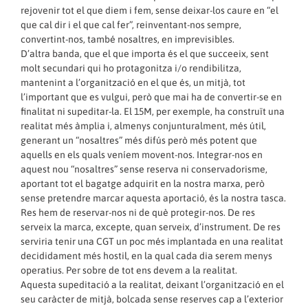
rejovenir tot el que diem i fem, sense deixar-los caure en “el
que cal dir i el que cal fer”, reinventant-nos sempre,
convertint-nos, també nosaltres, en imprevisibles.
D’altra banda, que el que importa és el que succeeix, sent
molt secundari qui ho protagonitza i/o rendibilitza,
mantenint a l’organització en el que és, un mitjà, tot
l’important que es vulgui, però que mai ha de convertir-se en
finalitat ni supeditar-la. El 15M, per exemple, ha construït una
realitat més àmplia i, almenys conjunturalment, més útil,
generant un “nosaltres” més difús però més potent que
aquells en els quals veníem movent-nos. Integrar-nos en
aquest nou “nosaltres” sense reserva ni conservadorisme,
aportant tot el bagatge adquirit en la nostra marxa, però
sense pretendre marcar aquesta aportació, és la nostra tasca.
Res hem de reservar-nos ni de què protegir-nos. De res
serveix la marca, excepte, quan serveix, d’instrument. De res
serviria tenir una CGT un poc més implantada en una realitat
decididament més hostil, en la qual cada dia serem menys
operatius. Per sobre de tot ens devem a la realitat.
Aquesta supeditació a la realitat, deixant l’organització en el
seu caràcter de mitjà, bolcada sense reserves cap a l’exterior