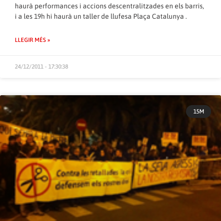
haurà performances i accions descentralitzades en els barris,
i a les 19h hi haurà un taller de llufesa Plaça Catalunya .
LLEGIR MÉS »
24/12/2011 - 17:30:38
15M