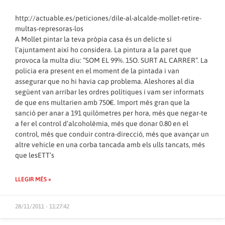
http://actuable.es/peticiones/dile-al-alcalde-mollet-retire-
multas-represoras-los
A Mollet pintar la teva pròpia casa és un delicte si
l’ajuntament així ho considera. La pintura a la paret que
provoca la multa diu: “SOM EL 99%. 15O. SURT AL CARRER”. La
policia era present en el moment de la pintada i van
assegurar que no hi havia cap problema. Aleshores al dia
següent van arribar les ordres polítiques i vam ser informats
de que ens multarien amb 750€. Import més gran que la
sanció per anar a 191 quilòmetres per hora, més que negar-te
a fer el control d’alcoholèmia, més que donar 0.80 en el
control, més que conduir contra-direcció, més que avançar un
altre vehicle en una corba tancada amb els ulls tancats, més
que lesETT’s
LLEGIR MÉS »
28/11/2011 - 11:27:42