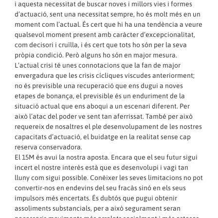
i aquesta necessitat de buscar noves i millors vies i formes
d’actuació, sent una necessitat sempre, ho és molt més en un
moment com l’actual. És cert que hi ha una tendència a veure
qualsevol moment present amb caràcter d’excepcionalitat,
com decisori i cruïlla, i és cert que tots ho són per la seva
pròpia condició. Però alguns ho són en major mesura.
L’actual crisi té unes connotacions que la fan de major
envergadura que les crisis cícliques viscudes anteriorment;
no és previsible una recuperació que ens dugui a noves
etapes de bonança, el previsible és un enduriment de la
situació actual que ens aboqui a un escenari diferent. Per
això l’atac del poder ve sent tan aferrissat. També per això
requereix de nosaltres el ple desenvolupament de les nostres
capacitats d’actuació, el buidatge en la realitat sense cap
reserva conservadora.
El 15M és avui la nostra aposta. Encara que el seu futur sigui
incert el nostre interès està que es desenvolupi i vagi tan
lluny com sigui possible. Conèixer les seves limitacions no pot
convertir-nos en endevins del seu fracàs sinó en els seus
impulsors més encertats. És dubtós que pugui obtenir
assoliments substancials, per a això segurament seran