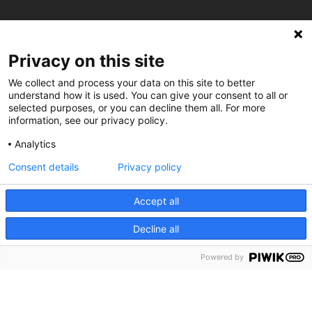
C/ Burgos 59, Baixos – 08014 Barcelona
Privacy on this site
spccc@
spcgtcatalunya.cat
We collect and process your data on this site to better
understand how it is used. You can give your consent to all or
selected purposes, or you can decline them all. For more
935 120 481
information, see our privacy policy.
Analytics
@CGTCatalunya
Consent details
Privacy policy
cgtcatalunya
Accept all
CGTCatalunya
Decline all
cgtcatalunya
Powered by
Desenvolupat per