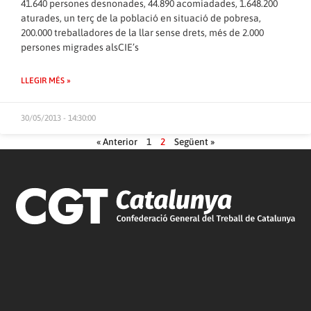
41.640 persones desnonades, 44.890 acomiadades, 1.648.200
aturades, un terç de la població en situació de pobresa,
200.000 treballadores de la llar sense drets, més de 2.000
persones migrades alsCIE’s
LLEGIR MÉS »
30/05/2013 - 14:30:00
« Anterior
1
2
Següent »