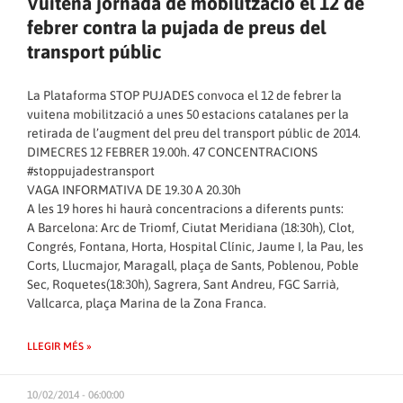
Vuitena jornada de mobilització el 12 de
febrer contra la pujada de preus del
transport públic
La Plataforma STOP PUJADES convoca el 12 de febrer la
vuitena mobilització a unes 50 estacions catalanes per la
retirada de l’augment del preu del transport públic de 2014.
DIMECRES 12 FEBRER 19.00h. 47 CONCENTRACIONS
#stoppujadestransport
VAGA INFORMATIVA DE 19.30 A 20.30h
A les 19 hores hi haurà concentracions a diferents punts:
A Barcelona: Arc de Triomf, Ciutat Meridiana (18:30h), Clot,
Congrés, Fontana, Horta, Hospital Clínic, Jaume I, la Pau, les
Corts, Llucmajor, Maragall, plaça de Sants, Poblenou, Poble
Sec, Roquetes(18:30h), Sagrera, Sant Andreu, FGC Sarrià,
Vallcarca, plaça Marina de la Zona Franca.
LLEGIR MÉS »
10/02/2014 - 06:00:00