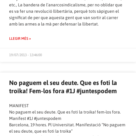
etc., La bandera de l’anarcosindicalisme, per no oblidar que
es va fer una revolució llibertària, perquè tots sàpiguen el
significat de per que aquesta gent que van sortir al carrer
amb les armes a la mà per defensar la llibertat.
LLEGIR MÉS »
19/07/2013 - 13:46:00
No paguem el seu deute. Que es foti la
troika! Fem-los fora #1J #juntespodem
MANIFEST
No paguem el seu deute. Que es foti la troika! fem-los fora.
Manifest #1J #juntespodem
Barcelona, 19 hores. Pl Universitat. Manifestació “No paguem
el seu deute, que es foti la troika”