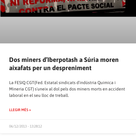
Dos miners d’Iberpotash a Súria moren
aixafats per un despreniment
La FESIQ CGT(Fed. Estatal sindicats d´indústria Quimica i
Mineria CGT) s´uneix al dol pels dos miners morts en accident
laboral en el seu lloc de treball.
LLEGIR MÉS »
06/12/2013 - 13:28:12