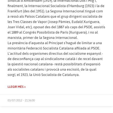
Sindical d’Amsterdam (1919), la Internacional Dos i Mig i,
finalment, la Internacional Socialista d’Hamburg (1923) i la de
Frankfurt (des del 1951). La Segona Internacional tingué com
a ressò als Països Catalans que el grup dirigent socialista de
les Tres Classes de Vapor (Josep Pàmies, Eudald Xuriguera,
Joan Vidal, etc), oposat des del 1887 als caps del PSOE, assistís
el 1889 al Congrés Possibilista de París (Xuriguera), i no al
marxista, primer de la Segona Internacional.
La presència d’aquesta al Principat s’hagué de limitar a una
minoritària Federació Socialista Catalana afiliada al PSOE.
L’actitud dels organismes directius del socialisme espanyol -
de desconfiança cap al sindicalisme català i de recel davant
la qüestió nacional catalana- restà possibilitats d’expansió
als socialistes catalans i provocà una escissió, de la qual
sorgí, el 1923, la Unió Socialista de Catalunya.
LLEGIR MÉS »
03/07/2012 - 21:36:00