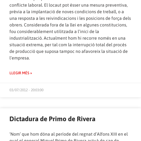
conflicte laboral. El locaut pot ésser una mesura preventiva,
prèvia a la implantació de noves condicions de treball, o a
una resposta a les reivindicacions i les posicions de força dels
obrers. Considerada fora de la llei en algunes constitucions,
fou considerablement utilitzada a l’inici de la
industrialització. Actualment hom hi recorre només en una
situació extrema, per tal com la interrupció total del procés
de producció que suposa tampoc no afavoreix la situació de
l’empresa.
LLEGIR MÉS »
03/07/2012 - 20:03:00
Dictadura de Primo de Rivera
‘Nom’ que hom dóna al període del regnat d’Alfons XIII en el
qual el general Miguel Primo de Rivera actuà de cap de