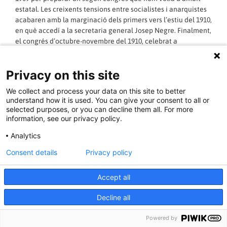
estatal. Les creixents tensions entre socialistes i anarquistes
acabaren amb la marginació dels primers vers l’estiu del 1910,
en què accedí a la secretaria general Josep Negre. Finalment,
el congrés d’octubre-novembre del 1910, celebrat a
Barcelona, decidí la fundació de la Confederació Nacional
del Treball.
Privacy on this site
LLEGIR MÉS »
We collect and process your data on this site to better
understand how it is used. You can give your consent to all or
selected purposes, or you can decline them all. For more
02/07/2012 - 19:51:00
information, see our privacy policy.
Analytics
Consent details
Privacy policy
Instituto de Reformas Sociales
Accept all
Organisme encarregat de l’estudi dels problemes socials a
Espanya i de la preparació de projectes legislatius per a
Decline all
regular el món del treball. Fou creat per Silvela per l’abril del
1903, després d’un projecte de Canalejas de l’any anterior. El
Powered by