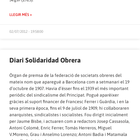
LLEGIR MÉS »
02/07/2012 - 19:58:00
Diari Solidaridad Obrera
Òrgan de premsa de la federació de societats obreres del
mateix nom que aparegué a Barcelona com a setmanari el 19
d’octubre de 1907. Havia d’ésser fins el 1939 el més important
periòdic del sindicalisme del Principat. Pogué aparèixer
gràcies al suport financer de Francesc Ferrer i Guàrdia, i en la
seva primera època, fins el 9 de juliol de 1909, hi col·laboraren
anarquistes, sindicalistes i socialistes. Fou dirigit inicialment
per Jaume Bisbe, i actuaren com a redactors Josep Cassasola,
Antoni Colomé, Enric Ferrer, Tomàs Herreros, Miguel
V.Moreno, Grau i Anselmo Lorenzo; Antoni Badia i Matamala