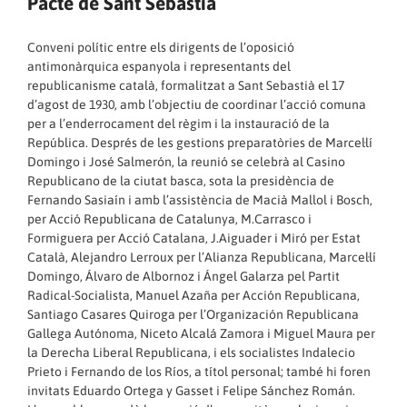
Pacte de Sant Sebastià
Conveni polític entre els dirigents de l’oposició
antimonàrquica espanyola i representants del
republicanisme català, formalitzat a Sant Sebastià el 17
d’agost de 1930, amb l’objectiu de coordinar l’acció comuna
per a l’enderrocament del règim i la instauració de la
República. Després de les gestions preparatòries de Marcel·lí
Domingo i José Salmerón, la reunió se celebrà al Casino
Republicano de la ciutat basca, sota la presidència de
Fernando Sasiaín i amb l’assistència de Macià Mallol i Bosch,
per Acció Republicana de Catalunya, M.Carrasco i
Formiguera per Acció Catalana, J.Aiguader i Miró per Estat
Català, Alejandro Lerroux per l’Alianza Republicana, Marcel·lí
Domingo, Álvaro de Albornoz i Ángel Galarza pel Partit
Radical-Socialista, Manuel Azaña per Acción Republicana,
Santiago Casares Quiroga per l’Organización Republicana
Gallega Autónoma, Niceto Alcalá Zamora i Miguel Maura per
la Derecha Liberal Republicana, i els socialistes Indalecio
Prieto i Fernando de los Ríos, a títol personal; també hi foren
invitats Eduardo Ortega y Gasset i Felipe Sánchez Román.