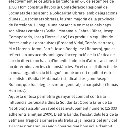
efectivament se celebrà a Barcelona en 6-8 de setembre de
1908. Hom constituí llavors la Confederació Regional de
Societats de Resistència Solidaritat Obrera, amb delegacions
d’unes 110 societats obreres, la gran majoria de la província
de Barcelona. Hi hagué una presència en massa dels caps
socialistes catalans (Badia i Matamala, Fabra i Ribas, Josep
Comaposada, Josep Floresví, etc) i es produí un equilibri de
forces amb els anarquistes (Rossend Vidal, Tomàs Herreros,
M.V.Moreno, Jeroni Farré, Josep Rodríguez i Romero), que es
reflectí en uns acords ambigus: l’acceptació de la tàctica de
l’acció directa no havia d’impedir l’adopció d’altres accions si
ho determinaven les circumstàncies. En el consell directiu de
la nova organització hi hagué també un cert equilibri entre
socialistes (Badia i Matamala), sindicalistes (com Josep
Roman, que fou elegit secretari general) i anarquistes (Tomàs
Herreros).
Aquesta entesa permetria guanyar el combat contra la
influència lerrouxista dins la Solidaritat Obrera (afer de La
Neotipia) i assolir un ràpid desenvolupament numèric (15 000
adherents a mitjan 1909). D’altra banda, l’esclat dels fets de la
Setmana Tràgica ajornaren els treballs ja iniciats pel juny del
1909 per preparar un segon congrés que hom volia d’àmbit