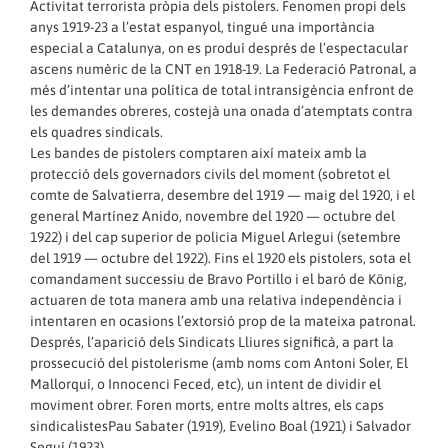
Activitat terrorista pròpia dels pistolers. Fenomen propi dels
anys 1919-23 a l’estat espanyol, tingué una importància
especial a Catalunya, on es produí després de l’espectacular
ascens numèric de la CNT en 1918-19. La Federació Patronal, a
més d’intentar una política de total intransigència enfront de
les demandes obreres, costejà una onada d’atemptats contra
els quadres sindicals.
Les bandes de pistolers comptaren així mateix amb la
protecció dels governadors civils del moment (sobretot el
comte de Salvatierra, desembre del 1919 — maig del 1920, i el
general Martínez Anido, novembre del 1920 — octubre del
1922) i del cap superior de policia Miguel Arlegui (setembre
del 1919 — octubre del 1922). Fins el 1920 els pistolers, sota el
comandament successiu de Bravo Portillo i el baró de König,
actuaren de tota manera amb una relativa independència i
intentaren en ocasions l’extorsió prop de la mateixa patronal.
Després, l’aparició dels Sindicats Lliures significà, a part la
prossecució del pistolerisme (amb noms com Antoni Soler, El
Mallorquí, o Innocenci Feced, etc), un intent de dividir el
moviment obrer. Foren morts, entre molts altres, els caps
sindicalistesPau Sabater (1919), Evelino Boal (1921) i Salvador
Seguí (1923).