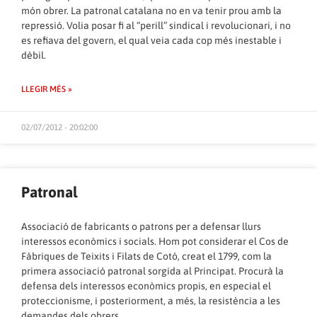
món obrer. La patronal catalana no en va tenir prou amb la
repressió. Volia posar fi al “perill” sindical i revolucionari, i no
es refiava del govern, el qual veia cada cop més inestable i
dèbil.
LLEGIR MÉS »
02/07/2012 - 20:02:00
Patronal
Associació de fabricants o patrons per a defensar llurs
interessos econòmics i socials. Hom pot considerar el Cos de
Fàbriques de Teixits i Filats de Cotó, creat el 1799, com la
primera associació patronal sorgida al Principat. Procurà la
defensa dels interessos econòmics propis, en especial el
proteccionisme, i posteriorment, a més, la resistència a les
demandes dels obrers.