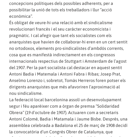
concepcions polítiques dels possibles adherents, per a
possibilitar la unió de tots els treballadors i llur “acció
econòmica”.
És obligat de veure-hi una relació amb el sindicalisme
revolucionari francès i el seu caràcter economicista i
pragmàtic. I cal afegir que tant els socialistes com els
anarquistes que havien de col·laborar-hi eren en un cert sentit
no ortodoxos, elements pro-sindicalistes d’ambdós corrents,
cosa que es manifestà indirectament en els congressos
internacionals respectius de Stuttgart i Amsterdam de l’agost
del 1907. Per la part socialista cal destacar en aquest sentit
Antoni Badia i Matemala i Antoni Fabra i Ribas; Josep Prat,
Anselmo Lorenzo i, sobretot, Tomàs Herreros foren potser els
dirigents anarquistes que més afavoriren l’aproximació al
nou sindicalisme.
La federació local barcelonina assolí un desenvolupament
segur i féu aparèixer com a òrgan de premsa “Solidaridad
Obrera” (19 d’octubre de 1907). Actuaren com a secretaris
Antoni Colomé, Badia i Matamala i Jaume Bisbe. Després, una
assemblea celebrada a Badalona el 25 de març de 1908 decidí
la convocatòria d’un Congrés Obrer de Catalunya, que