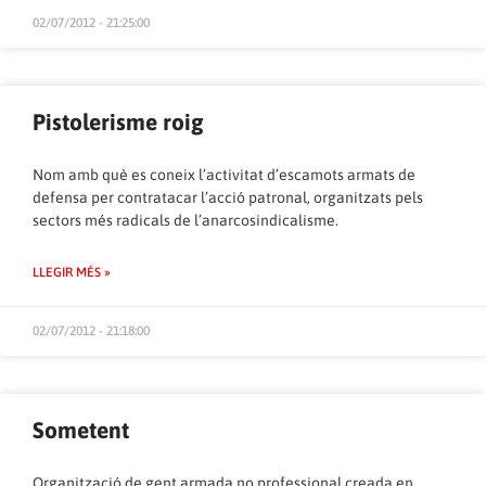
02/07/2012 - 21:25:00
Pistolerisme roig
Nom amb què es coneix l’activitat d’escamots armats de
defensa per contratacar l’acció patronal, organitzats pels
sectors més radicals de l’anarcosindicalisme.
LLEGIR MÉS »
02/07/2012 - 21:18:00
Sometent
Organització de gent armada no professional creada en