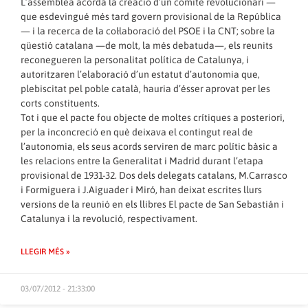
L’assemblea acordà la creació d’un comitè revolucionari —
que esdevingué més tard govern provisional de la República
— i la recerca de la col·laboració del PSOE i la CNT; sobre la
qüestió catalana —de molt, la més debatuda—, els reunits
reconegueren la personalitat política de Catalunya, i
autoritzaren l’elaboració d’un estatut d’autonomia que,
plebiscitat pel poble català, hauria d’ésser aprovat per les
corts constituents.
Tot i que el pacte fou objecte de moltes crítiques a posteriori,
per la inconcreció en què deixava el contingut real de
l’autonomia, els seus acords serviren de marc polític bàsic a
les relacions entre la Generalitat i Madrid durant l’etapa
provisional de 1931-32. Dos dels delegats catalans, M.Carrasco
i Formiguera i J.Aiguader i Miró, han deixat escrites llurs
versions de la reunió en els llibres El pacte de San Sebastián i
Catalunya i la revolució, respectivament.
LLEGIR MÉS »
03/07/2012 - 21:33:00