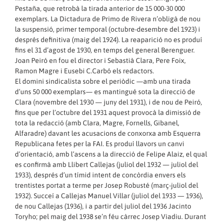
Pestaña, que retrobà la tirada anterior de 15 000-30 000
exemplars. La Dictadura de Primo de Rivera n’obligà de nou
la suspensió, primer temporal (octubre-desembre del 1923) i
després definitiva (maig del 1924). La reaparició no es produí
fins el 31 d’agost de 1930, en temps del general Berenguer.
Joan Peiró en fou el director i Sebastià Clara, Pere Foix,
Ramon Magre i Eusebi C.Carbó els redactors.
El domini sindicalista sobre el periòdic —amb una tirada
d’uns 50 000 exemplars— es mantingué sota la direcció de
Clara (novembre del 1930 — juny del 1931), i de nou de Peiró,
fins que per l’octubre del 1931 aquest provocà la dimissió de
tota la redacció (amb Clara, Magre, Fornells, Gibanel,
Alfaradre) davant les acusacions de conxorxa amb Esquerra
Republicana fetes per la FAI. Es produí llavors un canvi
d’orientació, amb l’ascens a la direcció de Felipe Alaiz, el qual
es confirmà amb Llibert Callejas (juliol del 1932 — juliol del
1933), després d’un tímid intent de concòrdia envers els
trentistes portat a terme per Josep Robusté (març-juliol del
1932). Succeí a Callejas Manuel Villar (juliol del 1933 — 1936),
de nou Callejas (1936), i a partir del juliol del 1936 Jacinto
Toryho; pel maig del 1938 se’n féu càrrec Josep Viadiu. Durant