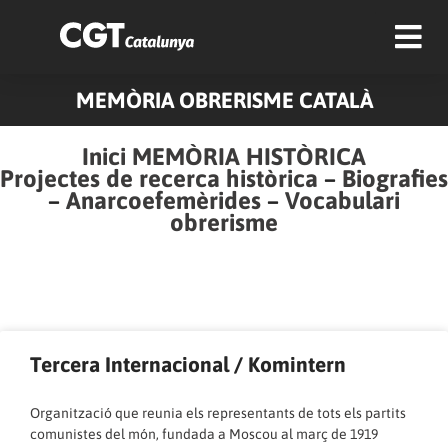
MEMÒRIA OBRERISME CATALÀ
Inici MEMÒRIA HISTÒRICA
Projectes de recerca històrica
–
Biografies
–
Anarcoefemèrides
–
Vocabulari
obrerisme
Pàgina
Pàgina
Pàgina
Pàgina
Pàgina
Pàgina
Tercera Internacional / Komintern
Organització que reunia els representants de tots els partits
comunistes del món, fundada a Moscou al març de 1919