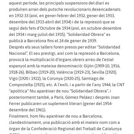
aquest període, les principals suspensions del diari es
produïren arran dels putsche revolucionaris desencadenats
en 1932-33 (així, en gener-febrer del 1932, gener del 1933,
desembre del 1933-abril del 1934) i de la repressió que se
seguí dels fets d’Octubre de 1934 (així, en octubre-desembre
del 1934 i maig-juliol del 1935). “Solidaridad Obrera” es
publicà a Barcelona fins el 24 de gener de 1939.
Després els seus tallers foren presos per editar “Solidaridad
Nacional”. El seu prestigi, així com la repressió a Barcelona,
provocà la multiplicació d’òrgans obrers arreu de l’estat
espanyol amb la mateixa denominació: Gijón (1909-10, 1916,
1918-26), Bilbao (1919-20), València (1919-23), Sevilla (1920),
Vigo (1920 i 1922), la Corunya (1920-25), Santiago de
Compostel·la (1925), etc. A l’exili, i a partir de l’any 1944, la CNT
“apolítica” féu aparèixer de nou “Solidaridad Obrera”, i
posteriorment també, a París, Gómez Peláez i després Joan
Ferrer publicaren un suplement literari (gener del 1954-
desembre del 1961).
Finalment, hom féu aparèixer de nou a Barcelona,
clandestinament, una publicació amb el mateix nom com a
òrgan de la Confederació Regional del Treball de Catalunya