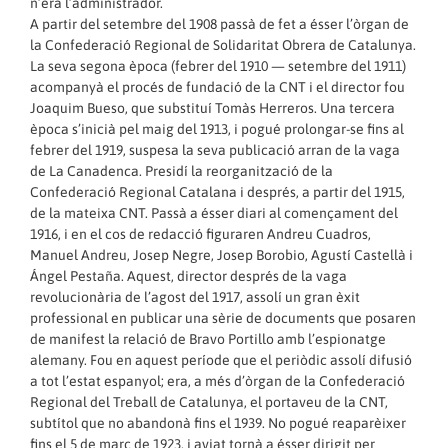
n’era l’administrador.
A partir del setembre del 1908 passà de fet a ésser l’òrgan de
la Confederació Regional de Solidaritat Obrera de Catalunya.
La seva segona època (febrer del 1910 — setembre del 1911)
acompanyà el procés de fundació de la CNT i el director fou
Joaquim Bueso, que substituí Tomàs Herreros. Una tercera
època s’inicià pel maig del 1913, i pogué prolongar-se fins al
febrer del 1919, suspesa la seva publicació arran de la vaga
de La Canadenca. Presidí la reorganització de la
Confederació Regional Catalana i després, a partir del 1915,
de la mateixa CNT. Passà a ésser diari al començament del
1916, i en el cos de redacció figuraren Andreu Cuadros,
Manuel Andreu, Josep Negre, Josep Borobio, Agustí Castellà i
Ángel Pestaña. Aquest, director després de la vaga
revolucionària de l’agost del 1917, assolí un gran èxit
professional en publicar una sèrie de documents que posaren
de manifest la relació de Bravo Portillo amb l’espionatge
alemany. Fou en aquest període que el periòdic assolí difusió
a tot l’estat espanyol; era, a més d’òrgan de la Confederació
Regional del Treball de Catalunya, el portaveu de la CNT,
subtítol que no abandonà fins el 1939. No pogué reaparèixer
fins el 5 de març de 1923, i aviat tornà a ésser dirigit per