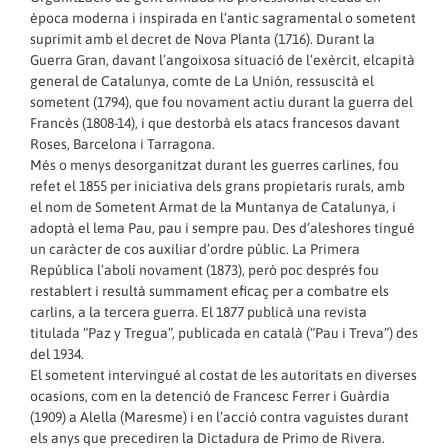
època moderna i inspirada en l’antic sagramental o sometent
suprimit amb el decret de Nova Planta (1716). Durant la
Guerra Gran, davant l’angoixosa situació de l’exèrcit, elcapità
general de Catalunya, comte de La Unión, ressuscità el
sometent (1794), que fou novament actiu durant la guerra del
Francès (1808-14), i que destorbà els atacs francesos davant
Roses, Barcelona i Tarragona.
Més o menys desorganitzat durant les guerres carlines, fou
refet el 1855 per iniciativa dels grans propietaris rurals, amb
el nom de Sometent Armat de la Muntanya de Catalunya, i
adoptà el lema Pau, pau i sempre pau. Des d’aleshores tingué
un caràcter de cos auxiliar d’ordre públic. La Primera
República l’abolí novament (1873), però poc després fou
restablert i resultà summament eficaç per a combatre els
carlins, a la tercera guerra. El 1877 publicà una revista
titulada “Paz y Tregua”, publicada en català (“Pau i Treva”) des
del 1934.
El sometent intervingué al costat de les autoritats en diverses
ocasions, com en la detenció de Francesc Ferrer i Guàrdia
(1909) a Alella (Maresme) i en l’acció contra vaguistes durant
els anys que precediren la Dictadura de Primo de Rivera.