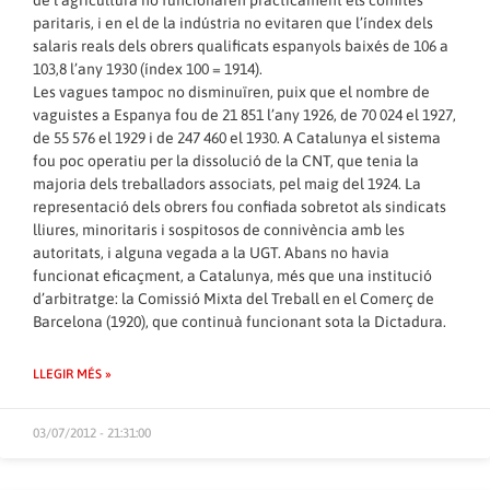
de l’agricultura no funcionaren pràcticament els comitès
paritaris, i en el de la indústria no evitaren que l’índex dels
salaris reals dels obrers qualificats espanyols baixés de 106 a
103,8 l’any 1930 (índex 100 = 1914).
Les vagues tampoc no disminuïren, puix que el nombre de
vaguistes a Espanya fou de 21 851 l’any 1926, de 70 024 el 1927,
de 55 576 el 1929 i de 247 460 el 1930. A Catalunya el sistema
fou poc operatiu per la dissolució de la CNT, que tenia la
majoria dels treballadors associats, pel maig del 1924. La
representació dels obrers fou confiada sobretot als sindicats
lliures, minoritaris i sospitosos de connivència amb les
autoritats, i alguna vegada a la UGT. Abans no havia
funcionat eficaçment, a Catalunya, més que una institució
d’arbitratge: la Comissió Mixta del Treball en el Comerç de
Barcelona (1920), que continuà funcionant sota la Dictadura.
LLEGIR MÉS »
03/07/2012 - 21:31:00