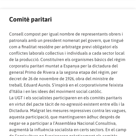
Comitè paritari
Consell compost per igual nombre de representants obrers i
patronals amb un president nomenat pel govern, que tingué
com a finalitat resoldre per arbitratge previ obligatori els
conflictes laborals col·lectius i individuals a cada sector local
de la producció. Constituïren els organismes bàsics del règim
corporatiu paritari muntat a Espanya per la dictadura del
general Primo de Rivera a la segona etapa del règim, per
decret de 26 de novembre de 1926, obra del ministre de
treball, Eduard Aunós. S’inspirà en el corporativisme feixista
d’Itàlia i en les idees del moviment social catòlic.
La UGT i els socialistes participaren en els comitès paritaris
en virtut del pacte tàcit de no-agressió existent entre ells i la
Dictadura. Malgrat les mesures repressives contra les vagues,
aquesta participació, que mantingueren àdhuc després de
negar-se a participar a l’Assemblea Nacional Consultiva,
augmentà la influència socialista en certs sectors. En el camp