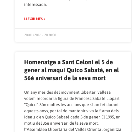
interessada.
LLEGIR MÉS »
20/01/2016 - 20:30:00
Homenatge a Sant Celoni el 5 de
gener al maqui Quico Sabaté, en el
56è aniversari de la seva mort
Un any més des del moviment llibertari vallesà
volem recordar la figura de Francesc Sabaté Llopart
“Quico”. Són moltes les accions que s´han fet durant
aquests anys, per tal de mantenir viva la flama dels
ideals d´en Quico Sabaté cada 5 de gener. El 1995, en
motiu del 35è aniversari de la seva mort,
l’´Assemblea Llibertària del Vallès Oriental organitzà