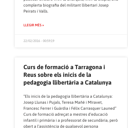
complerta biografia del militant llibertari Josep
Peirats i Valls.
LLEGIR MÉS »
22/02/2016 - 00:59:19
Curs de formació a Tarragona i
Reus sobre els inicis de la
pedagogia llibertària a Catalunya
“Els inicis de la pedagogia llibertària a Catalunya:
Josep Llunas i Pujals, Teresa Mañé i MIravet,
Francesc Ferrer i Guàrdia i Félix Carrasquer Launed”
Curs de formació adreçat a mestres d’educació
infantil i primària i a professorat de secundària, però
obert a l’assistència de qualsevol persona