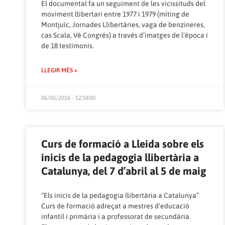
El documental fa un seguiment de les vicissituds del
moviment llibertari entre 1977 i 1979 (míting de
Montjuïc, Jornades Llibertàries, vaga de benzineres,
cas Scala, Vè Congrés) a través d’imatges de l’època i
de 18 testimonis.
LLEGIR MÉS »
06/05/2016 - 12:58:00
Curs de formació a Lleida sobre els
inicis de la pedagogia llibertària a
Catalunya, del 7 d’abril al 5 de maig
“Els inicis de la pedagogia llibertària a Catalunya”
Curs de formació adreçat a mestres d’educació
infantil i primària i a professorat de secundària.