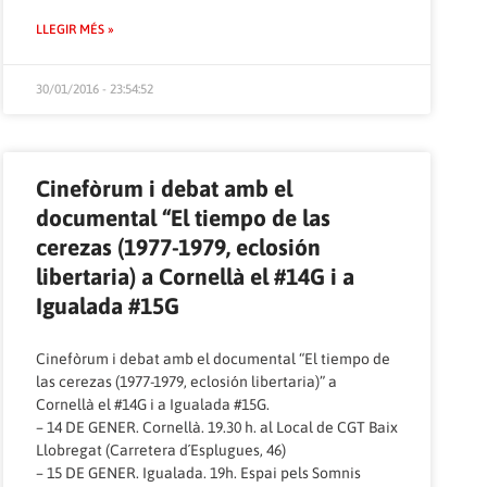
LLEGIR MÉS »
30/01/2016 - 23:54:52
Cinefòrum i debat amb el
documental “El tiempo de las
cerezas (1977-1979, eclosión
libertaria) a Cornellà el #14G i a
Igualada #15G
Cinefòrum i debat amb el documental “El tiempo de
las cerezas (1977-1979, eclosión libertaria)” a
Cornellà el #14G i a Igualada #15G.
– 14 DE GENER. Cornellà. 19.30 h. al Local de CGT Baix
Llobregat (Carretera d´Esplugues, 46)
– 15 DE GENER. Igualada. 19h. Espai pels Somnis