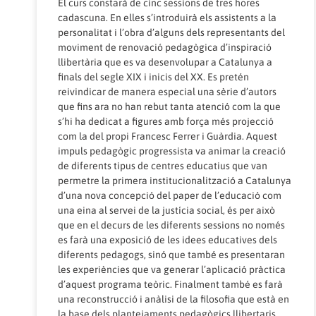
El curs constarà de cinc sessions de tres hores
cadascuna. En elles s’introduirà els assistents a la
personalitat i l’obra d’alguns dels representants del
moviment de renovació pedagògica d’inspiració
llibertària que es va desenvolupar a Catalunya a
finals del segle XIX i inicis del XX. Es pretén
reivindicar de manera especial una sèrie d’autors
que fins ara no han rebut tanta atenció com la que
s’hi ha dedicat a figures amb força més projecció
com la del propi Francesc Ferrer i Guàrdia. Aquest
impuls pedagògic progressista va animar la creació
de diferents tipus de centres educatius que van
permetre la primera institucionalització a Catalunya
d’una nova concepció del paper de l’educació com
una eina al servei de la justícia social, és per això
que en el decurs de les diferents sessions no només
es farà una exposició de les idees educatives dels
diferents pedagogs, sinó que també es presentaran
les experiències que va generar l’aplicació pràctica
d’aquest programa teòric. Finalment també es farà
una reconstrucció i anàlisi de la filosofia que està en
la base dels plantejaments pedagògics llibertaris