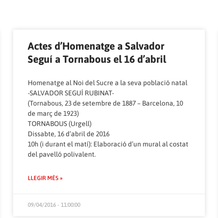
Pàgina
Pàgina
Pàgina
Pàgina
Pàgina
Pàgina
Pàgina
Pàgina
Pàgina
Pàgina
Actes d’Homenatge a Salvador
Seguí a Tornabous el 16 d’abril
Homenatge al Noi del Sucre a la seva població natal
-SALVADOR SEGUÍ RUBINAT-
(Tornabous, 23 de setembre de 1887 – Barcelona, 10
de març de 1923)
TORNABOUS (Urgell)
Dissabte, 16 d’abril de 2016
10h (i durant el matí): Elaboració d’un mural al costat
del pavelló polivalent.
LLEGIR MÉS »
09/04/2016 - 11:00:00