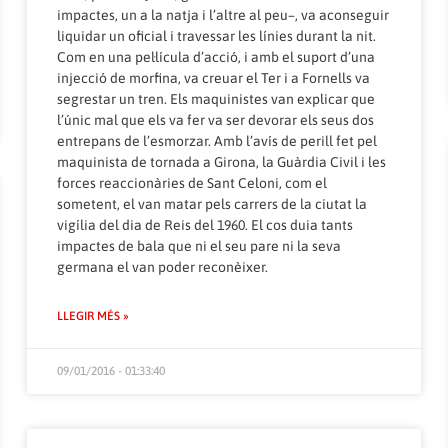
impactes, un a la natja i l’altre al peu–, va aconseguir
liquidar un oficial i travessar les línies durant la nit.
Com en una pel·lícula d’acció, i amb el suport d’una
injecció de morfina, va creuar el Ter i a Fornells va
segrestar un tren. Els maquinistes van explicar que
l’únic mal que els va fer va ser devorar els seus dos
entrepans de l’esmorzar. Amb l’avís de perill fet pel
maquinista de tornada a Girona, la Guàrdia Civil i les
forces reaccionàries de Sant Celoni, com el
sometent, el van matar pels carrers de la ciutat la
vigília del dia de Reis del 1960. El cos duia tants
impactes de bala que ni el seu pare ni la seva
germana el van poder reconèixer.
LLEGIR MÉS »
09/01/2016 - 01:33:40