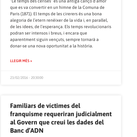
“Le temps des cerises” és una antiga cançó d’amor
que es va convertir en un himne de la Comuna de
Paris (1871). El temps de les cirerers és una bona
alegoria de l’etern renéixer de la vida i, en paral·lel,
de les idees, de l’esperança. Els temps revolucionaris
podran ser intensos i breus, i encara que
aparentment siguin vençuts, sempre tornarà a
donar-se una nova oportunitat a la història.
LLEGIR MÉS »
23/02/2016 - 20:30:00
Familiars de víctimes del
franquisme requeriran judicialment
al Govern que creui les dades del
Banc d’ADN