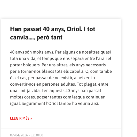
Han passat 40 anys, Oriol. I tot
canvia…., però tant
40 anys són molts anys. Per alguns de nosaltres quasi
tota una vida, el temps que ens separa entre l’ara i el
portar bolquers. Per uns altres, els anys necessaris
per a tornar-nos blancs tots els cabells. O, com també
és el cas, per passar de no existir, a néixer i a
convertir-nos en persones adultes. Tot plegat, entre
una i mitja vida. I en aquests 40 anys han passat
moltes coses, potser tantes com lesque continuen
igual. Segurament l’Oriol també ho veuria així.
LLEGIR MÉS »
07/04/2016 - 11:30:00