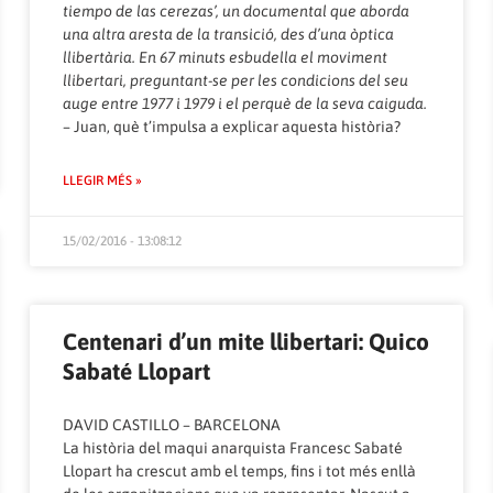
tiempo de las cerezas’, un documental que aborda
una altra aresta de la transició, des d’una òptica
llibertària. En 67 minuts esbudella el moviment
llibertari, preguntant-se per les condicions del seu
auge entre 1977 i 1979 i el perquè de la seva caiguda.
– Juan, què t’impulsa a explicar aquesta història?
LLEGIR MÉS »
15/02/2016 - 13:08:12
Centenari d’un mite llibertari: Quico
Sabaté Llopart
DAVID CASTILLO – BARCELONA
La història del maqui anarquista Francesc Sabaté
Llopart ha crescut amb el temps, fins i tot més enllà