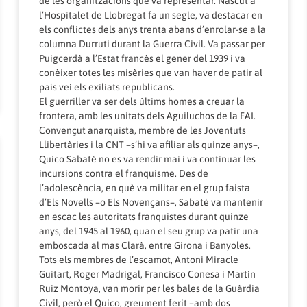
de les organitzacions que va representar. Nascut a
l’Hospitalet de Llobregat fa un segle, va destacar en
els conflictes dels anys trenta abans d’enrolar-se a la
columna Durruti durant la Guerra Civil. Va passar per
Puigcerdà a l’Estat francès el gener del 1939 i va
conèixer totes les misèries que van haver de patir al
país veí els exiliats republicans.
El guerriller va ser dels últims homes a creuar la
frontera, amb les unitats dels Aguiluchos de la FAI.
Convençut anarquista, membre de les Joventuts
Llibertàries i la CNT –s’hi va afiliar als quinze anys–,
Quico Sabaté no es va rendir mai i va continuar les
incursions contra el franquisme. Des de
l’adolescència, en què va militar en el grup faista
d’Els Novells –o Els Novençans–, Sabaté va mantenir
en escac les autoritats franquistes durant quinze
anys, del 1945 al 1960, quan el seu grup va patir una
emboscada al mas Clarà, entre Girona i Banyoles.
Tots els membres de l’escamot, Antoni Miracle
Guitart, Roger Madrigal, Francisco Conesa i Martín
Ruiz Montoya, van morir per les bales de la Guàrdia
Civil, però el Quico, greument ferit –amb dos