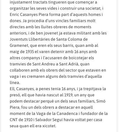
injustament tractats tingueren que començar a
organitzar les seves vides i construir una societat, i
Enric Casanyes Piera forma part d’aquests homes i
dones. Ja procedia d’uns vincles familiars molt
directes amb les lluites obreres de moments
anteriors, i de ben jovenet ja estava militant amb les
Joventuts Llibertàries de Santa Coloma de
Gramenet, que eren els seus barris, quan amb al
maig de 1935 el varen detenir amb 16 anys amb
altres companys i l’acusaren de boicotejar els
tramvies de Sant Andreu a Sant Adrià, quan
col·laboren amb els obrers del sector que estaven en
vaga i es cremaren alguns dels tramvies d’aquella
línea.
Ell, Casanyes, a penes tenia 16 anys, i ja trepitjava la
presó, ell que havia nascut al 1919, un any que
podem destacar perquè un dels seus familiars, Simó
Piera, fou un dels obrers a destacar en aquell
moment de la Vaga de la Canadenca i fundador de la
CNT de 1910 i Salvador Seguí havia voltat per casa
seua quan ell era xicotet.