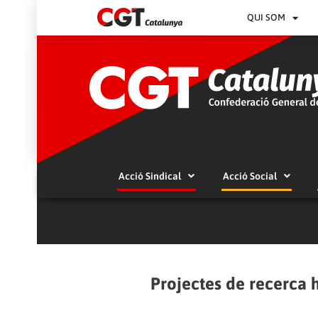
QUI SOM
Acció Sindical
Acció Social
Projectes de recerca h