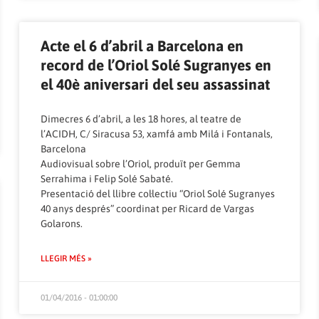
Acte el 6 d’abril a Barcelona en
record de l’Oriol Solé Sugranyes en
el 40è aniversari del seu assassinat
Dimecres 6 d’abril, a les 18 hores, al teatre de
l’ACIDH, C/ Siracusa 53, xamfá amb Milá i Fontanals,
Barcelona
Audiovisual sobre l’Oriol, produït per Gemma
Serrahima i Felip Solé Sabaté.
Presentació del llibre col·lectiu “Oriol Solé Sugranyes
40 anys després” coordinat per Ricard de Vargas
Golarons.
LLEGIR MÉS »
01/04/2016 - 01:00:00