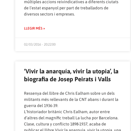
múltiples accions reivindicatives a diferents ciutats
de l’estat espanyol per part de treballadors de
diversos sectors i empreses.
LLEGIR MÉS »
02/03/2016 - 20:22:00
‘Vivir la anarquía, vivir la utopia’, la
biografia de Josep Peirats i Valls
Ressenya del llibre de Chris Ealham sobre un dels
militants més rellevants de la CNT abans i durant la
guerra del 1936-39.
L’historiador britànic Chris Ealham, autor entre
d’altres del magnífic treball La lucha por Barcelona.
Clase, cultura y conflicto 1898-1937, acaba de
publicar el llibre Vivir la anarquía, vivir la utopia, una