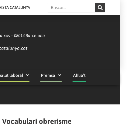
Search
VISTA CATALUNYA
Baixos – 08014 Barcelona
catalunya.cat
Salut laboral
Premsa
Afilia’t
–
Vocabulari obrerisme