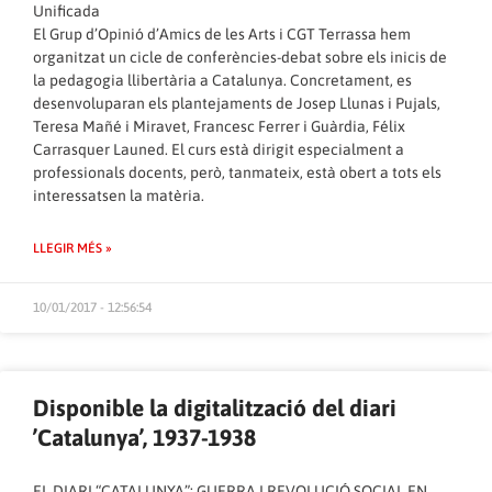
Unificada
El Grup d’Opinió d’Amics de les Arts i CGT Terrassa hem
organitzat un cicle de conferències-debat sobre els inicis de
la pedagogia llibertària a Catalunya. Concretament, es
desenvoluparan els plantejaments de Josep Llunas i Pujals,
Teresa Mañé i Miravet, Francesc Ferrer i Guàrdia, Félix
Carrasquer Launed. El curs està dirigit especialment a
professionals docents, però, tanmateix, està obert a tots els
interessatsen la matèria.
LLEGIR MÉS »
10/01/2017 - 12:56:54
Disponible la digitalització del diari
’Catalunya’, 1937-1938
EL DIARI “CATALUNYA”: GUERRA I REVOLUCIÓ SOCIAL EN