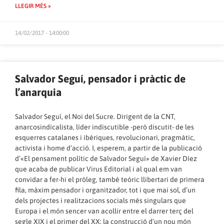
LLEGIR MÉS »
14/02/2017 - 14:00:00
Salvador Seguí, pensador i pràctic de
l’anarquia
Salvador Seguí, el Noi del Sucre. Dirigent de la CNT,
anarcosindicalista, líder indiscutible -però discutit- de les
esquerres catalanes i ibèriques, revolucionari, pragmàtic,
activista i home d’acció. I, esperem, a partir de la publicació
d’«El pensament polític de Salvador Seguí» de Xavier Díez
que acaba de publicar Virus Editorial i al qual em van
convidar a fer-hi el pròleg, també teòric llibertari de primera
fila, màxim pensador i organitzador, tot i que mai sol, d’un
dels projectes i realitzacions socials més singulars que
Europa i el món sencer van acollir entre el darrer terç del
segle XIX i el primer del XX: la construcció d’un nou món