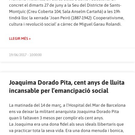
concret el dimarts 27 de juny a la Seu del Districte de Sants-
Montjuïc (Creu Coberta 104, Sala Anselm Cartañà) a les 19h
tindrà lloc la xerrada ‘Joan Peiró (1887-1942): Cooperativisme,
cultura i revolució social’ a càrrec de Miguel Garau Rolandi.
LLEGIR MÉS »
19/06/2017 - 10:00:00
Joaquima Dorado Pita, cent anys de lluita
incansable per l’emancipació social
La matinada del 14 de març, a l’Hospital del Mar de Barcelona
ens va deixar la militant anarquista Joaquima Dorado Pita
quan li faltaven 3 mesos per complir els cent anys.
La Joaquima era una dona fidel als seus ideals llibertaris que
va practicar tota la seva vida. Era una dona menuda i bonica,