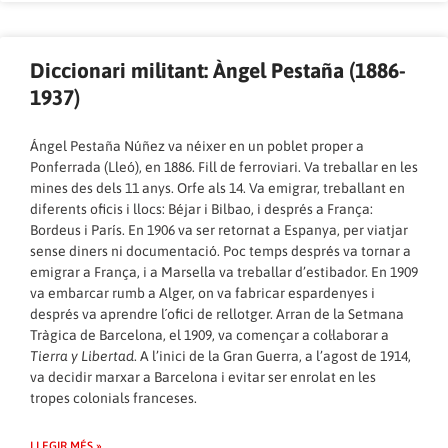
Diccionari militant: Àngel Pestaña (1886-
1937)
Ángel Pestaña Núñez va néixer en un poblet proper a
Ponferrada (Lleó), en 1886. Fill de ferroviari. Va treballar en les
mines des dels 11 anys. Orfe als 14. Va emigrar, treballant en
diferents oficis i llocs: Béjar i Bilbao, i després a França:
Bordeus i París. En 1906 va ser retornat a Espanya, per viatjar
sense diners ni documentació. Poc temps després va tornar a
emigrar a França, i a Marsella va treballar d’estibador. En 1909
va embarcar rumb a Alger, on va fabricar espardenyes i
després va aprendre l´ofici de rellotger. Arran de la Setmana
Tràgica de Barcelona, ​​el 1909, va començar a col·laborar a
Tierra y Libertad
. A l’inici de la Gran Guerra, a l’agost de 1914,
va decidir marxar a Barcelona i evitar ser enrolat en les
tropes colonials franceses.
LLEGIR MÉS »