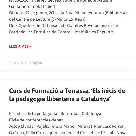
(1933-1938)’ a càrrec del seu autor l’historiador Agustín
Guillamón + debat obert
Dimarts 17 de gener, 20h. a la Sala Miquel Ventura (Biblioteca)
del Centre de Lectura (c/Major 15, Reus)
Dels Quadres de Defensa dels Comitès Revolucionaris de
Barriada, les Patrulles de Control i les Milícies Populars.
LLEGIR MÉS »
11/01/2017 - 15:00:00
Curs de Formació a Terrassa: ‘Els inicis de
la pedagogia llibertària a Catalunya’
Els inicis de la pedagogia llibertària a Catalunya
Cicle de conferències-debat
Josep Llunas i Pujals, Teresa Mañé i Miravet, Francesc Ferrer i
Guàrdia, Félix Carrasquer Launed i el Consell de l’Escola Nova