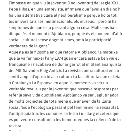
l’impasse en què viu la joventut (i no joventut) del segle XXI.
Pepe Ribas, en una entrevista, afirmava que “avui en dia no hi
ha una alternativa clara al neoliberalisme perquè ho té tot:
les universitats, les multinacionals, els museus…, però hi ha
símptomes de que està passant alguna cosa. Molts ens han
dit que és el moment d’Ajoblanco, perquè és el moment d’allò
social i cultural sense dogmatismes, amb la participació
verdadera de la gent.”
Aquesta és la filosofia en què retorna Ajoblanco, la mateixa
que la va fer néixer l’any 1974 quan encara estava ben viu el
franquisme i s’acabava de donar garrot al militant anarquista
del MIL Salvador Puig Antich. La revista contracultural en un
sentit ampli d’oposició a la cultura i a la cultureta que es feia
a Catalunya i a Espanya en aquells moments va ser un
veritable revulsiu per la joventut que buscava respostes per
refer la seva vida quotidiana. Ajoblanco va ser l’aglutinador
de molts projectes de tota mena que anaven de la lluita
social fins a l’ecològica passant pel feminisme, la sexualitat,
l’antipsiquiatria, les comunes, la festa i un llarg etcètera que
es por veure consultant a les hemeroteques la col·lecció de la
revista.