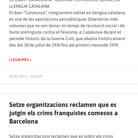
LLENGUA CATALANA
El diari “Catalunya”, íntegrament editat en llengua catalana,
és una de les aportacions periodístiques llibertàries més
valuoses que es van donar, en temps de revolució social i de
lluita sostinguda contra el feixisme, a Catalunya durant el
període històric de la Guerra Civil, que abasta històricament
des del 18 de juliol de 1936 fins als primers mesosde 1939.
LLEGIR MÉS »
02/01/2017 - 22:02:19
Setze organitzacions reclamen que es
jutgin els crims franquistes comesos a
Barcelona
Setze organitzacions reclamen que es jutgin els crims