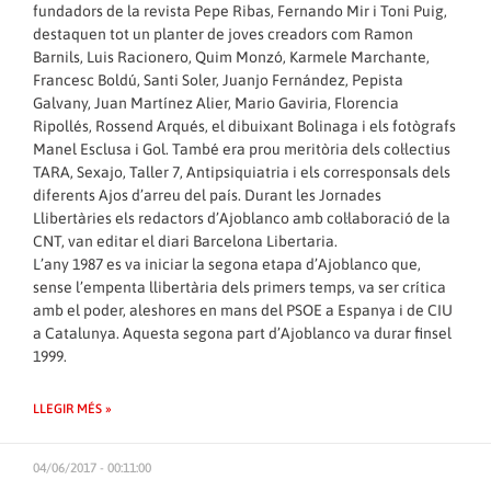
fundadors de la revista Pepe Ribas, Fernando Mir i Toni Puig,
destaquen tot un planter de joves creadors com Ramon
Barnils, Luis Racionero, Quim Monzó, Karmele Marchante,
Francesc Boldú, Santi Soler, Juanjo Fernández, Pepista
Galvany, Juan Martínez Alier, Mario Gaviria, Florencia
Ripollés, Rossend Arqués, el dibuixant Bolinaga i els fotògrafs
Manel Esclusa i Gol. També era prou meritòria dels col·lectius
TARA, Sexajo, Taller 7, Antipsiquiatria i els corresponsals dels
diferents Ajos d’arreu del país. Durant les Jornades
Llibertàries els redactors d’Ajoblanco amb col·laboració de la
CNT, van editar el diari Barcelona Libertaria.
L’any 1987 es va iniciar la segona etapa d’Ajoblanco que,
sense l’empenta llibertària dels primers temps, va ser crítica
amb el poder, aleshores en mans del PSOE a Espanya i de CIU
a Catalunya. Aquesta segona part d’Ajoblanco va durar finsel
1999.
LLEGIR MÉS »
04/06/2017 - 00:11:00