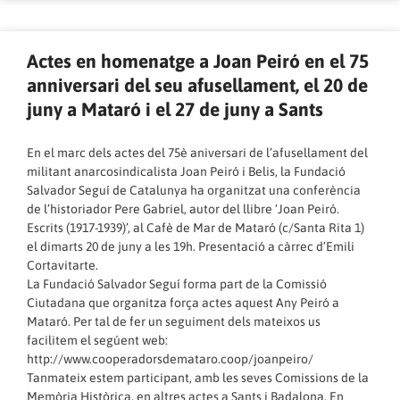
Actes en homenatge a Joan Peiró en el 75
anniversari del seu afusellament, el 20 de
juny a Mataró i el 27 de juny a Sants
En el marc dels actes del 75è aniversari de l’afusellament del
militant anarcosindicalista Joan Peiró i Belis, la Fundació
Salvador Seguí de Catalunya ha organitzat una conferència
de l’historiador Pere Gabriel, autor del llibre ‘Joan Peiró.
Escrits (1917-1939)’, al Cafè de Mar de Mataró (c/Santa Rita 1)
el dimarts 20 de juny a les 19h. Presentació a càrrec d’Emili
Cortavitarte.
La Fundació Salvador Seguí forma part de la Comissió
Ciutadana que organitza força actes aquest Any Peiró a
Mataró. Per tal de fer un seguiment dels mateixos us
facilitem el segúent web:
http://www.cooperadorsdemataro.coop/joanpeiro/
Tanmateix estem participant, amb les seves Comissions de la
Memòria Històrica, en altres actes a Sants i Badalona. En