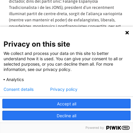
dictador, dins del partit únic: Falange Espanyola
Tradicionalista i de les JONS), president d’un recentment
il·luminat partit de centre-dreta, sorgit de l’aliança variopinta
(mentre van mantenir el poder) de exfalangistes, liberals,
opusdeístes, monàrquics i postfranquistes convertits, per art
de màgia i per la imperant necessitat d’adaptar-se als nous
temps, en demòcratesde tota la vida.
Privacy on this site
We collect and process your data on this site to better
LLEGIR MÉS »
understand how it is used. You can give your consent to all or
selected purposes, or you can decline them all. For more
information, see our privacy policy.
14/11/2016 - 13:02:20
« Anterior
1
2
3
4
5
6
7
8
9
10
Següent »
Analytics
Consent details
Privacy policy
Accept all
Decline all
Powered by