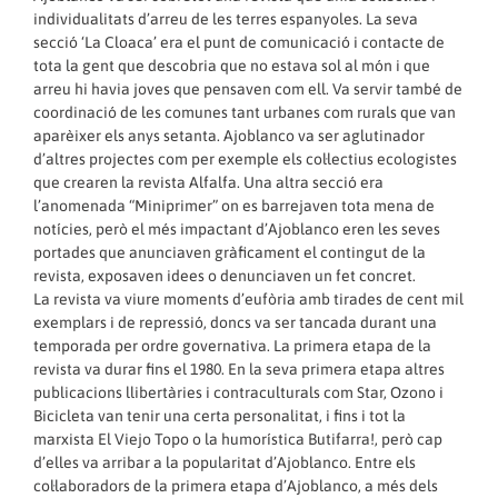
individualitats d’arreu de les terres espanyoles. La seva
secció ‘La Cloaca’ era el punt de comunicació i contacte de
tota la gent que descobria que no estava sol al món i que
arreu hi havia joves que pensaven com ell. Va servir també de
coordinació de les comunes tant urbanes com rurals que van
aparèixer els anys setanta. Ajoblanco va ser aglutinador
d’altres projectes com per exemple els col·lectius ecologistes
que crearen la revista Alfalfa. Una altra secció era
l’anomenada “Miniprimer” on es barrejaven tota mena de
notícies, però el més impactant d’Ajoblanco eren les seves
portades que anunciaven gràficament el contingut de la
revista, exposaven idees o denunciaven un fet concret.
La revista va viure moments d’eufòria amb tirades de cent mil
exemplars i de repressió, doncs va ser tancada durant una
temporada per ordre governativa. La primera etapa de la
revista va durar fins el 1980. En la seva primera etapa altres
publicacions llibertàries i contraculturals com Star, Ozono i
Bicicleta van tenir una certa personalitat, i fins i tot la
marxista El Viejo Topo o la humorística Butifarra!, però cap
d’elles va arribar a la popularitat d’Ajoblanco. Entre els
col·laboradors de la primera etapa d’Ajoblanco, a més dels