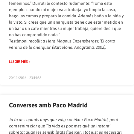
femeninos.” Durruti le contestó rudamente: “Toma este
ejemplo: cuando mi mujer va a trabajar yo limpio la casa,
hago las camas y preparo la comida. Además baño a la niña y
la visto. Si crees que un anarquista tiene que estar metido en
un bar o un café mientras su mujer trabaja, quiere decir que
no has comprendido nada.”
Testimoni recollit a Hans Magnus Enzensberger, ‘El corto
verano de la anarquía’ (Barcelona, Anagrama, 2002).
LLEGIR MÉS »
20/11/2016 - 23:19:38
Converses amb Paco Madrid
Ja fa uns quants anys que vaig conèixer Paco Madrid, però
com tenim clar què “la vida es poc més què un instant”,
sobretot quan les sensibilitats flueixen i tot just és necessari