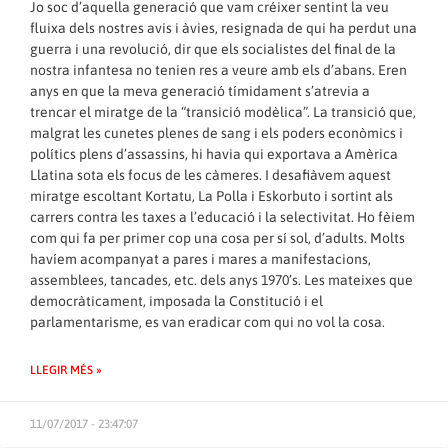
Jo soc d’aquella generació que vam créixer sentint la veu
fluixa dels nostres avis i àvies, resignada de qui ha perdut una
guerra i una revolució, dir que els socialistes del final de la
nostra infantesa no tenien res a veure amb els d’abans. Eren
anys en que la meva generació tímidament s’atrevia a
trencar el miratge de la “transició modèlica”. La transició que,
malgrat les cunetes plenes de sang i els poders econòmics i
polítics plens d’assassins, hi havia qui exportava a Amèrica
Llatina sota els focus de les càmeres. I desafiàvem aquest
miratge escoltant Kortatu, La Polla i Eskorbuto i sortint als
carrers contra les taxes a l’educació i la selectivitat. Ho fèiem
com qui fa per primer cop una cosa per sí sol, d’adults. Molts
havíem acompanyat a pares i mares a manifestacions,
assemblees, tancades, etc. dels anys 1970’s. Les mateixes que
democràticament, imposada la Constitució i el
parlamentarisme, es van eradicar com qui no vol la cosa.
LLEGIR MÉS »
11/07/2017 - 23:47:07