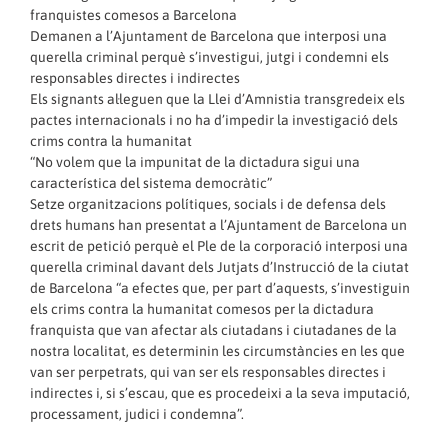
franquistes comesos a Barcelona
Demanen a l’Ajuntament de Barcelona que interposi una
querella criminal perquè s’investigui, jutgi i condemni els
responsables directes i indirectes
Els signants al·leguen que la Llei d’Amnistia transgredeix els
pactes internacionals i no ha d’impedir la investigació dels
crims contra la humanitat
“No volem que la impunitat de la dictadura sigui una
característica del sistema democràtic”
Setze organitzacions polítiques, socials i de defensa dels
drets humans han presentat a l’Ajuntament de Barcelona un
escrit de petició perquè el Ple de la corporació interposi una
querella criminal davant dels Jutjats d’Instrucció de la ciutat
de Barcelona “a efectes que, per part d’aquests, s’investiguin
els crims contra la humanitat comesos per la dictadura
franquista que van afectar als ciutadans i ciutadanes de la
nostra localitat, es determinin les circumstàncies en les que
van ser perpetrats, qui van ser els responsables directes i
indirectes i, si s’escau, que es procedeixi a la seva imputació,
processament, judici i condemna”.