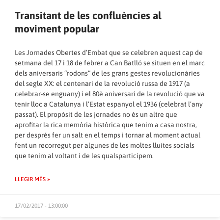
Transitant de les confluències al
moviment popular
Les
Jornades Obertes d’Embat
que se celebren aquest cap de
setmana del 17 i 18 de febrer a Can Batlló se situen en el marc
dels aniversaris “rodons” de les grans gestes revolucionàries
del segle XX: el centenari de la revolució russa de 1917 (a
celebrar-se enguany) i el 80è aniversari de la revolució que va
tenir lloc a Catalunya i l’Estat espanyol el 1936 (celebrat l’any
passat). El propòsit de les jornades no és un altre que
aprofitar la rica memòria històrica que tenim a casa nostra,
per després fer un salt en el temps i tornar al moment actual
fent un recorregut per algunes de les moltes lluites socials
que tenim al voltant i de les qualsparticipem.
LLEGIR MÉS »
17/02/2017 - 13:00:00