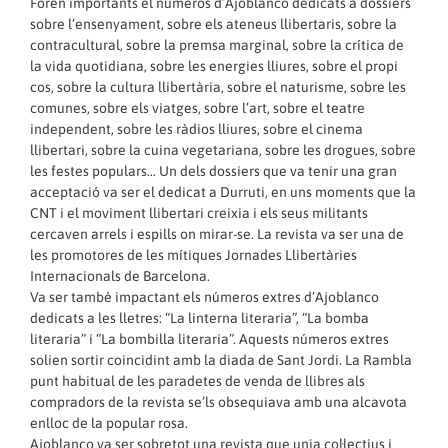
Foren importants el números d’Ajoblanco dedicats a dossiers
sobre l’ensenyament, sobre els ateneus llibertaris, sobre la
contracultural, sobre la premsa marginal, sobre la crítica de
la vida quotidiana, sobre les energies lliures, sobre el propi
cos, sobre la cultura llibertària, sobre el naturisme, sobre les
comunes, sobre els viatges, sobre l’art, sobre el teatre
independent, sobre les ràdios lliures, sobre el cinema
llibertari, sobre la cuina vegetariana, sobre les drogues, sobre
les festes populars… Un dels dossiers que va tenir una gran
acceptació va ser el dedicat a Durruti, en uns moments que la
CNT i el moviment llibertari creixia i els seus militants
cercaven arrels i espills on mirar-se. La revista va ser una de
les promotores de les mítiques Jornades Llibertàries
Internacionals de Barcelona.
Va ser també impactant els números extres d’Ajoblanco
dedicats a les lletres: “La linterna literaria”, “La bomba
literaria” i “La bombilla literaria”. Aquests números extres
solien sortir coincidint amb la diada de Sant Jordi. La Rambla
punt habitual de les paradetes de venda de llibres als
compradors de la revista se’ls obsequiava amb una alcavota
enlloc de la popular rosa.
Ajoblanco va ser sobretot una revista que unia col·lectius i