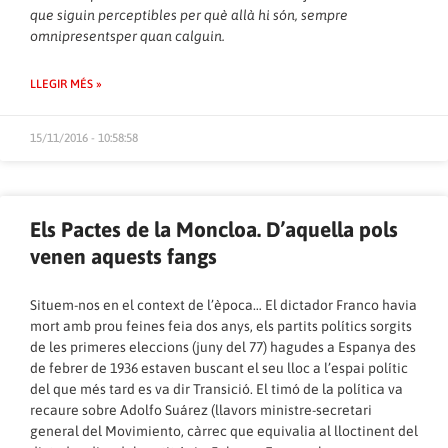
que siguin perceptibles per què allà hi són, sempre
omnipresentsper quan calguin.
LLEGIR MÉS »
15/11/2016 - 10:58:58
Els Pactes de la Moncloa. D’aquella pols
venen aquests fangs
Situem-nos en el context de l’època… El dictador Franco havia
mort amb prou feines feia dos anys, els partits polítics sorgits
de les primeres eleccions (juny del 77) hagudes a Espanya des
de febrer de 1936 estaven buscant el seu lloc a l’espai polític
del que més tard es va dir Transició. El timó de la política va
recaure sobre Adolfo Suárez (llavors ministre-secretari
general del Movimiento, càrrec que equivalia al lloctinent del