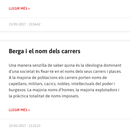
LLEGIR MÉS »
23/05/2017 - 15:56:42
Berga i el nom dels carrers
Una manera senzilla de saber quina és la ideologia dominant
d’una societat és fixar-te en el noms dels seus carrers i places.
A la majoria de poblacions els carrers porten noms de
capellans, militars, cacics, nobles, intel·lectuals del poder i
burgesos. La majoria noms d’homes, la majoria explotadors i
la pràctica totalitat de noms imposats.
LLEGIR MÉS »
10/05/2017 - 11:25:23