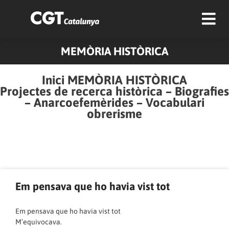
MEMÒRIA HISTÒRICA
Inici MEMÒRIA HISTÒRICA
Projectes de recerca històrica
–
Biografies
–
Anarcoefemèrides
–
Vocabulari
obrerisme
Pàgina
Pàgina
Pàgina
Pàgina
Pàgina
Pàgina
Pàgina
Pàgina
Pàgina
Pàgina
Em pensava que ho havia vist tot
Em pensava que ho havia vist tot
M’equivocava.