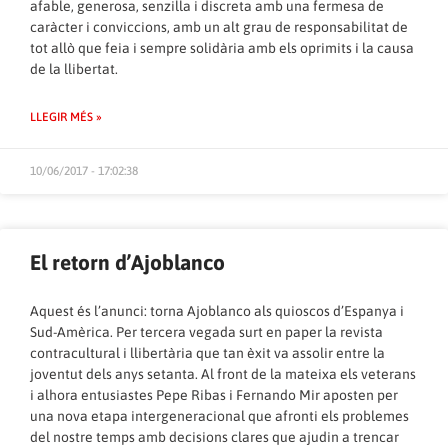
afable, generosa, senzilla i discreta amb una fermesa de
caràcter i conviccions, amb un alt grau de responsabilitat de
tot allò que feia i sempre solidària amb els oprimits i la causa
de la llibertat.
LLEGIR MÉS »
10/06/2017 - 17:02:38
El retorn d’Ajoblanco
Aquest és l’anunci: torna Ajoblanco als quioscos d’Espanya i
Sud-Amèrica. Per tercera vegada surt en paper la revista
contracultural i llibertària que tan èxit va assolir entre la
joventut dels anys setanta. Al front de la mateixa els veterans
i alhora entusiastes Pepe Ribas i Fernando Mir aposten per
una nova etapa intergeneracional que afronti els problemes
del nostre temps amb decisions clares que ajudin a trencar