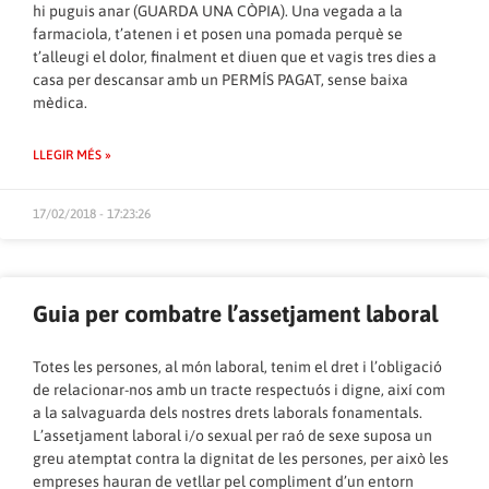
hi puguis anar (GUARDA UNA CÒPIA). Una vegada a la
farmaciola, t’atenen i et posen una pomada perquè se
t’alleugi el dolor, finalment et diuen que et vagis tres dies a
casa per descansar amb un PERMÍS PAGAT, sense baixa
mèdica.
LLEGIR MÉS »
17/02/2018 - 17:23:26
Guia per combatre l’assetjament laboral
Totes les persones, al món laboral, tenim el dret i l’obligació
de relacionar-nos amb un tracte respectuós i digne, així com
a la salvaguarda dels nostres drets laborals fonamentals.
L’assetjament laboral i/o sexual per raó de sexe suposa un
greu atemptat contra la dignitat de les persones, per això les
empreses hauran de vetllar pel compliment d’un entorn