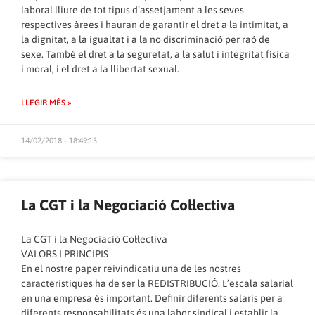
laboral lliure de tot tipus d’assetjament a les seves
respectives àrees i hauran de garantir el dret a la intimitat, a
la dignitat, a la igualtat i a la no discriminació per raó de
sexe. També el dret a la seguretat, a la salut i integritat física
i moral, i el dret a la llibertat sexual.
LLEGIR MÉS »
14/02/2018 - 18:49:13
La CGT i la Negociació Col·lectiva
La CGT i la Negociació Col·lectiva
VALORS I PRINCIPIS
En el nostre paper reivindicatiu una de les nostres
característiques ha de ser la REDISTRIBUCIÓ. L’escala salarial
en una empresa és important. Definir diferents salaris per a
diferents responsabilitats és una labor sindical i establir la