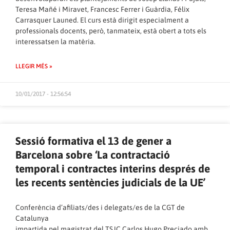
Teresa Mañé i Miravet, Francesc Ferrer i Guàrdia, Félix
Carrasquer Launed. El curs està dirigit especialment a
professionals docents, però, tanmateix, està obert a tots els
interessatsen la matèria.
LLEGIR MÉS »
10/01/2017 - 12:56:54
Sessió formativa el 13 de gener a
Barcelona sobre ‘La contractació
temporal i contractes interins després de
les recents sentències judicials de la UE’
Conferència d’afiliats/des i delegats/es de la CGT de
Catalunya
impartida pel magistrat del TSJC Carlos Hugo Preciado amb