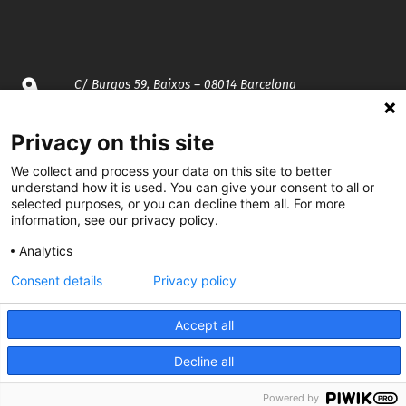
C/ Burgos 59, Baixos – 08014 Barcelona
spccc@
spcgtcatalunya.cat
Privacy on this site
We collect and process your data on this site to better
935 120 481
understand how it is used. You can give your consent to all or
selected purposes, or you can decline them all. For more
information, see our privacy policy.
@CGTCatalunya
Analytics
cgtcatalunya
Consent details
Privacy policy
CGTCatalunya
Accept all
cgtcatalunya
Decline all
Powered by