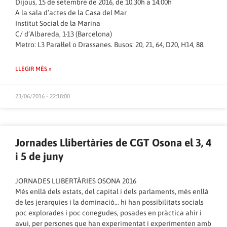
Dijous, 15 de setembre de 2016, de 10.30h a 14.00h
A la sala d’actes de la Casa del Mar
Institut Social de la Marina
C/ d’Albareda, 1-13 (Barcelona)
Metro: L3 Paral·lel o Drassanes. Busos: 20, 21, 64, D20, H14, 88.
LLEGIR MÉS »
23/06/2016 - 22:18:00
Jornades Llibertàries de CGT Osona el 3, 4
i 5 de juny
JORNADES LLIBERTÀRIES OSONA 2016
Més enllà dels estats, del capital i dels parlaments, més enllà
de les jerarquies i la dominació… hi han possibilitats socials
poc explorades i poc conegudes, posades en pràctica ahir i
avui, per persones que han experimentat i experimenten amb