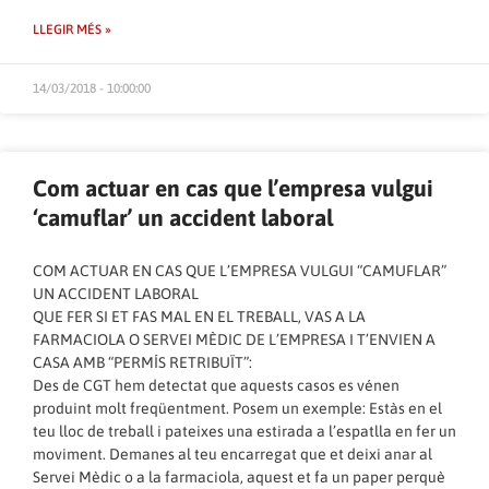
LLEGIR MÉS »
14/03/2018 - 10:00:00
Com actuar en cas que l’empresa vulgui
‘camuflar’ un accident laboral
COM ACTUAR EN CAS QUE L’EMPRESA VULGUI “CAMUFLAR”
UN ACCIDENT LABORAL
QUE FER SI ET FAS MAL EN EL TREBALL, VAS A LA
FARMACIOLA O SERVEI MÈDIC DE L’EMPRESA I T’ENVIEN A
CASA AMB “PERMÍS RETRIBUÏT”:
Des de CGT hem detectat que aquests casos es vénen
produint molt freqüentment. Posem un exemple: Estàs en el
teu lloc de treball i pateixes una estirada a l’espatlla en fer un
moviment. Demanes al teu encarregat que et deixi anar al
Servei Mèdic o a la farmaciola, aquest et fa un paper perquè