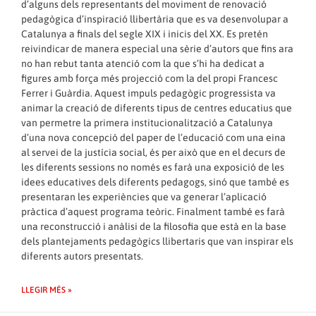
d’alguns dels representants del moviment de renovació
pedagògica d’inspiració llibertària que es va desenvolupar a
Catalunya a finals del segle XIX i inicis del XX. Es pretén
reivindicar de manera especial una sèrie d’autors que fins ara
no han rebut tanta atenció com la que s’hi ha dedicat a
figures amb força més projecció com la del propi Francesc
Ferrer i Guàrdia. Aquest impuls pedagògic progressista va
animar la creació de diferents tipus de centres educatius que
van permetre la primera institucionalització a Catalunya
d’una nova concepció del paper de l’educació com una eina
al servei de la justícia social, és per això que en el decurs de
les diferents sessions no només es farà una exposició de les
idees educatives dels diferents pedagogs, sinó que també es
presentaran les experiències que va generar l’aplicació
pràctica d’aquest programa teòric. Finalment també es farà
una reconstrucció i anàlisi de la filosofia que està en la base
dels plantejaments pedagògics llibertaris que van inspirar els
diferents autors presentats.
LLEGIR MÉS »