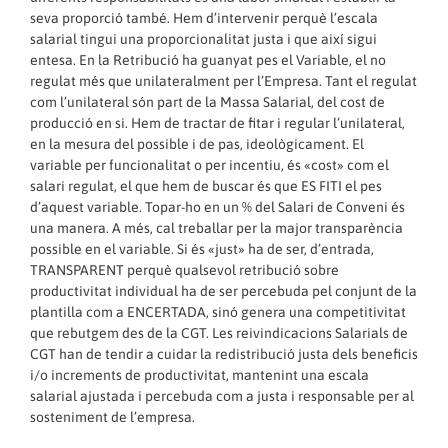
seva proporció també. Hem d’intervenir perquè l’escala
salarial tingui una proporcionalitat justa i que així sigui
entesa. En la Retribució ha guanyat pes el Variable, el no
regulat més que unilateralment per l’Empresa. Tant el regulat
com l’unilateral són part de la Massa Salarial, del cost de
producció en si. Hem de tractar de fitar i regular l’unilateral,
en la mesura del possible i de pas, ideològicament. El
variable per funcionalitat o per incentiu, és «cost» com el
salari regulat, el que hem de buscar és que ES FITI el pes
d’aquest variable. Topar-ho en un % del Salari de Conveni és
una manera. A més, cal treballar per la major transparència
possible en el variable. Si és «just» ha de ser, d’entrada,
TRANSPARENT perquè qualsevol retribució sobre
productivitat individual ha de ser percebuda pel conjunt de la
plantilla com a ENCERTADA, sinó genera una competitivitat
que rebutgem des de la CGT. Les reivindicacions Salarials de
CGT han de tendir a cuidar la redistribució justa dels beneficis
i/o increments de productivitat, mantenint una escala
salarial ajustada i percebuda com a justa i responsable per al
sosteniment de l’empresa.