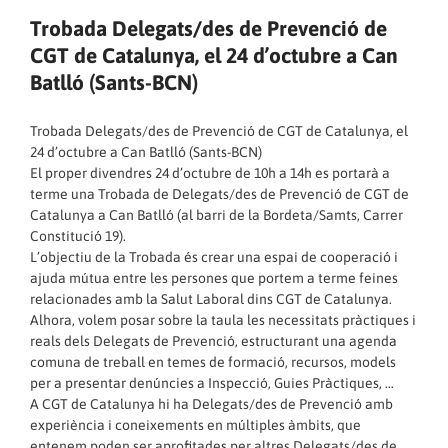
Trobada Delegats/des de Prevenció de
CGT de Catalunya, el 24 d’octubre a Can
Batlló (Sants-BCN)
Trobada Delegats/des de Prevenció de CGT de Catalunya, el
24 d’octubre a Can Batlló (Sants-BCN)
El proper divendres 24 d’octubre de 10h a 14h es portarà a
terme una Trobada de Delegats/des de Prevenció de CGT de
Catalunya a Can Batlló (al barri de la Bordeta/Samts, Carrer
Constitució 19).
L’objectiu de la Trobada és crear una espai de cooperació i
ajuda mútua entre les persones que portem a terme feines
relacionades amb la Salut Laboral dins CGT de Catalunya.
Alhora, volem posar sobre la taula les necessitats pràctiques i
reals dels Delegats de Prevenció, estructurant una agenda
comuna de treball en temes de formació, recursos, models
per a presentar denúncies a Inspecció, Guies Pràctiques, …
A CGT de Catalunya hi ha Delegats/des de Prevenció amb
experiència i coneixements en múltiples àmbits, que
entenem poden ser aprofitades per altres Delegats/des de