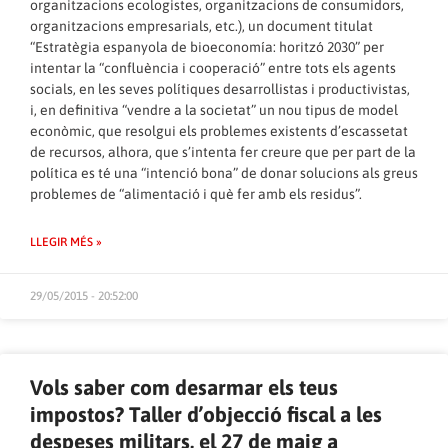
organitzacions ecologistes, organitzacions de consumidors,
organitzacions empresarials, etc.), un document titulat
“Estratègia espanyola de bioeconomía: horitzó 2030” per
intentar la “confluència i cooperació” entre tots els agents
socials, en les seves polítiques desarrollistas i productivistas,
i, en definitiva “vendre a la societat” un nou tipus de model
econòmic, que resolgui els problemes existents d’escassetat
de recursos, alhora, que s’intenta fer creure que per part de la
política es té una “intenció bona” de donar solucions als greus
problemes de “alimentació i què fer amb els residus”.
LLEGIR MÉS »
29/05/2015 - 20:52:00
Vols saber com desarmar els teus
impostos? Taller d’objecció fiscal a les
despeses militars, el 27 de maig a