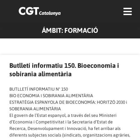
ÁMBIT: FORMACIÓ
Pàgina
Pàgina
Pàgina
Pàgina
Pàgina
Pàgina
Pàgina
Butlletí informatiu 150. Bioeconomia i
sobirania alimentària
BUTLLETÍ INFORMATIU Nº 150
BIO ECONOMIA I SOBIRANIA ALIMENTÀRIA
ESTRATÈGIA ESPANYOLA DE BIOECONOMÍA: HORITZÓ 2030 i
SOBERANIA ALIMENTÀRIA
El govern de l’Estat espanyol, a través del seu Ministeri
d’Economia i Competitivitat i la Secretaria d’Estat de
Recerca, Desenvolupament i Innovació, ha fet arribar als
diferents subjectes socials (sindicats, organitzacions agràries,