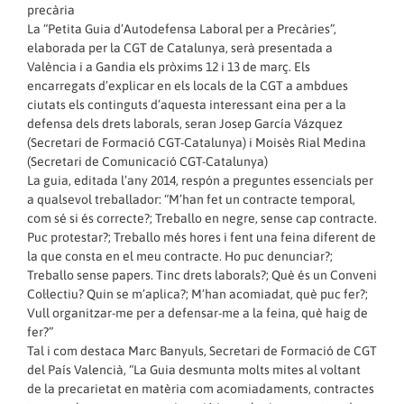
precària
La “Petita Guia d’Autodefensa Laboral per a Precàries”,
elaborada per la CGT de Catalunya, serà presentada a
València i a Gandia els pròxims 12 i 13 de març. Els
encarregats d’explicar en els locals de la CGT a ambdues
ciutats els continguts d’aquesta interessant eina per a la
defensa dels drets laborals, seran Josep García Vázquez
(Secretari de Formació CGT-Catalunya) i Moisès Rial Medina
(Secretari de Comunicació CGT-Catalunya)
La guia, editada l’any 2014, respón a preguntes essencials per
a qualsevol treballador: “M’han fet un contracte temporal,
com sé si és correcte?; Treballo en negre, sense cap contracte.
Puc protestar?; Treballo més hores i fent una feina diferent de
la que consta en el meu contracte. Ho puc denunciar?;
Treballo sense papers. Tinc drets laborals?; Què és un Conveni
Col·lectiu? Quin se m’aplica?; M’han acomiadat, què puc fer?;
Vull organitzar-me per a defensar-me a la feina, què haig de
fer?”
Tal i com destaca Marc Banyuls, Secretari de Formació de CGT
del País Valencià, “La Guia desmunta molts mites al voltant
de la precarietat en matèria com acomiadaments, contractes