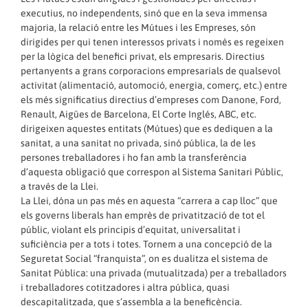
executius, no independents, sinó que en la seva immensa
majoria, la relació entre les Mútues i les Empreses, són
dirigides per qui tenen interessos privats i només es regeixen
per la lògica del benefici privat, els empresaris. Directius
pertanyents a grans corporacions empresarials de qualsevol
activitat (alimentació, automoció, energia, comerç, etc.) entre
els més significatius directius d’empreses com Danone, Ford,
Renault, Aigües de Barcelona, El Corte Inglés, ABC, etc.
dirigeixen aquestes entitats (Mútues) que es dediquen a la
sanitat, a una sanitat no privada, sinó pública, la de les
persones treballadores i ho fan amb la transferència
d’aquesta obligació que correspon al Sistema Sanitari Públic,
a través de la Llei.
La Llei, dóna un pas més en aquesta “carrera a cap lloc” que
els governs liberals han emprès de privatització de tot el
públic, violant els principis d’equitat, universalitat i
suficiència per a tots i totes. Tornem a una concepció de la
Seguretat Social “franquista”, on es dualitza el sistema de
Sanitat Pública: una privada (mutualitzada) per a treballadors
i treballadores cotitzadores i altra pública, quasi
descapitalitzada, que s’assembla a la beneficència.