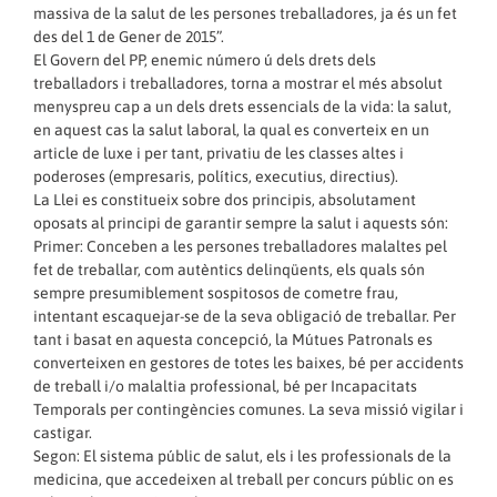
massiva de la salut de les persones treballadores, ja és un fet
des del 1 de Gener de 2015”.
El Govern del PP, enemic número ú dels drets dels
treballadors i treballadores, torna a mostrar el més absolut
menyspreu cap a un dels drets essencials de la vida: la salut,
en aquest cas la salut laboral, la qual es converteix en un
article de luxe i per tant, privatiu de les classes altes i
poderoses (empresaris, polítics, executius, directius).
La Llei es constitueix sobre dos principis, absolutament
oposats al principi de garantir sempre la salut i aquests són:
Primer: Conceben a les persones treballadores malaltes pel
fet de treballar, com autèntics delinqüents, els quals són
sempre presumiblement sospitosos de cometre frau,
intentant escaquejar-se de la seva obligació de treballar. Per
tant i basat en aquesta concepció, la Mútues Patronals es
converteixen en gestores de totes les baixes, bé per accidents
de treball i/o malaltia professional, bé per Incapacitats
Temporals per contingències comunes. La seva missió vigilar i
castigar.
Segon: El sistema públic de salut, els i les professionals de la
medicina, que accedeixen al treball per concurs públic on es