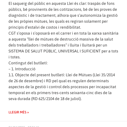
El saqueig del públic en aquesta Llei és clar: traspàs de fons
públics, bé provinents de les cotitzacions, bé de les proves de
diagnòstic i de tractament, alhora que s’autonomiza la gestió
de les pròpies mútues, les quals es regiran solament per
principis d’estalvi de costos i rendibilitat.
CGT s’oposa i s’oposarà en el carrer i en tota la xarxa sanitària
a aquesta “llei de mútues de destrucció massiva de la salut
dels treballadors i treballadores” i lluita i lluitarà per un
SISTEMA DE SALUT PÚBLIC, UNIVERSAL I SUFICIENT per a tots
i totes.
Contingut del butlletí:
– 1. Introducció
1.1. Objecte del present butlletí: Llei de Mútues (Llei 35/2014
de 26 de desembre) i RD pel qual es regulen determinats
aspectes de la gestió i control dels processos per incapacitat
temporal en els primers tres-cents seixanta-cinc dies de la
seva durada (RD 625/2104 de 18 de juliol).
LLEGIR MÉS »