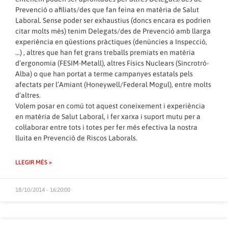
Prevenció o afiliats/des que fan feina en matèria de Salut
Laboral. Sense poder ser exhaustius (doncs encara es podrien
citar molts més) tenim Delegats/des de Prevenció amb llarga
experiència en qüestions pràctiques (denúncies a Inspecció,
…) , altres que han fet grans treballs premiats en matèria
d’ergonomia (FESIM-Metall), altres Físics Nuclears (Sincrotró-
Alba) o que han portat a terme campanyes estatals pels
afectats per l’Amiant (Honeywell/Federal Mogul), entre molts
d’altres.
Volem posar en comú tot aquest coneixement i experiència
en matèria de Salut Laboral, i fer xarxa i suport mutu per a
col·laborar entre tots i totes per fer més efectiva la nostra
lluita en Prevenció de Riscos Laborals.
LLEGIR MÉS »
18/10/2014 - 16:20:00