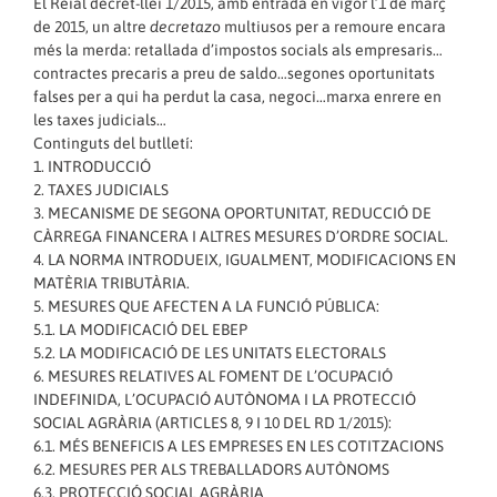
El Reial decret-llei 1/2015, amb entrada en vigor l’1 de març
de 2015, un altre
decretazo
multiusos per a remoure encara
més la merda: retallada d’impostos socials als empresaris…
contractes precaris a preu de saldo…segones oportunitats
falses per a qui ha perdut la casa, negoci…marxa enrere en
les taxes judicials…
Continguts del butlletí:
1. INTRODUCCIÓ
2. TAXES JUDICIALS
3. MECANISME DE SEGONA OPORTUNITAT, REDUCCIÓ DE
CÀRREGA FINANCERA I ALTRES MESURES D’ORDRE SOCIAL.
4. LA NORMA INTRODUEIX, IGUALMENT, MODIFICACIONS EN
MATÈRIA TRIBUTÀRIA.
5. MESURES QUE AFECTEN A LA FUNCIÓ PÚBLICA:
5.1. LA MODIFICACIÓ DEL EBEP
5.2. LA MODIFICACIÓ DE LES UNITATS ELECTORALS
6. MESURES RELATIVES AL FOMENT DE L’OCUPACIÓ
INDEFINIDA, L’OCUPACIÓ AUTÒNOMA I LA PROTECCIÓ
SOCIAL AGRÀRIA (ARTICLES 8, 9 I 10 DEL RD 1/2015):
6.1. MÉS BENEFICIS A LES EMPRESES EN LES COTITZACIONS
6.2. MESURES PER ALS TREBALLADORS AUTÒNOMS
6.3. PROTECCIÓ SOCIAL AGRÀRIA