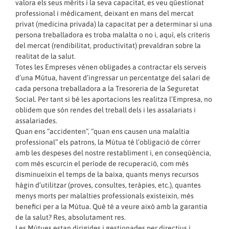
valora els seus mèrits i la seva capacitat, es veu qüestionat
professional i mèdicament, deixant en mans del mercat
privat (medicina privada) la capacitat per a determinar si una
persona treballadora es troba malalta o no i, aquí, els criteris
del mercat (rendibilitat, productivitat) prevaldran sobre la
realitat de la salut.
Totes les Empreses vénen obligades a contractar els serveis
d’una Mútua, havent d’ingressar un percentatge del salari de
cada persona treballadora a la Tresoreria de la Seguretat
Social. Per tant si bé les aportacions les realitza l’Empresa, no
oblidem que són rendes del treball dels i les assalariats i
assalariades.
Quan ens “accidenten”, “quan ens causen una malaltia
professional” els patrons, la Mútua té l’obligació de córrer
amb les despeses del nostre restabliment i, en conseqüència,
com més escurcin el període de recuperació, com més
disminueixin el temps de la baixa, quants menys recursos
hàgin d’utilitzar (proves, consultes, teràpies, etc.), quantes
menys morts per malalties professionals existeixin, més
benefici per a la Mútua. Què té a veure això amb la garantia
de la salut? Res, absolutament res.
Les Mútues estan dirigides i gestionades per directius i