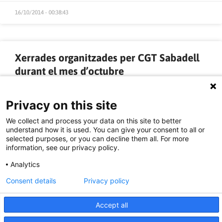
16/10/2014 - 00:38:43
Xerrades organitzades per CGT Sabadell
durant el mes d’octubre
– Xerrada sobre la reforma de les pensions
Privacy on this site
Dimarts 14 de Novembre, 18.30h al local de CGT Sabadell
(c/Roselló 10), a càrrec d’Àlex Tisminetzky, advocat del
We collect and process your data on this site to better
Col·lectiu Ronda i Secretari de Salut Laboral de la CGT de
understand how it is used. You can give your consent to all or
Catalunya.
selected purposes, or you can decline them all. For more
information, see our privacy policy.
– Xerrada-presentació de la Petita Guia d’Autodefensa
Laboral per a Precàries editada per la CGT de Catalunya
Analytics
Diumenge 19 d’octubre, 17.30h al Casal de l’Esquerra de Badia
del Vallès (Av. Burgos 18), amb Ermengol Gassiot, Secretari
Consent details
Privacy policy
General CGT Catalunya
– Xerrada sobre el conflicte a Ucraïna i Novorossia
Accept all
Dissabte 25 d’octubre, 17.30h al local de CGT Sabadell
(c/Roselló 10), a càrrec del fundador de l’Observatori