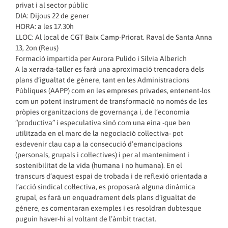
privat i al sector públic
DIA: Dijous 22 de gener
HORA: a les 17.30h
LLOC: Al local de CGT Baix Camp-Priorat. Raval de Santa Anna
13, 2on (Reus)
Formació impartida per Aurora Pulido i Sílvia Alberich
A la xerrada-taller es farà una aproximació trencadora dels
plans d’igualtat de gènere, tant en les Administracions
Públiques (AAPP) com en les empreses privades, entenent-los
com un potent instrument de transformació no només de les
pròpies organitzacions de governança i, de l’economia
“productiva” i especulativa sinó com una eina -que ben
utilitzada en el marc de la negociació col·lectiva- pot
esdevenir clau cap a la consecució d’emancipacions
(personals, grupals i col·lectives) i per al manteniment i
sostenibilitat de la vida (humana i no humana). En el
transcurs d’aquest espai de trobada i de reflexió orientada a
l’acció sindical col·lectiva, es proposarà alguna dinàmica
grupal, es farà un enquadrament dels plans d’igualtat de
gènere, es comentaran exemples i es resoldran dubtesque
puguin haver-hi al voltant de l’àmbit tractat.