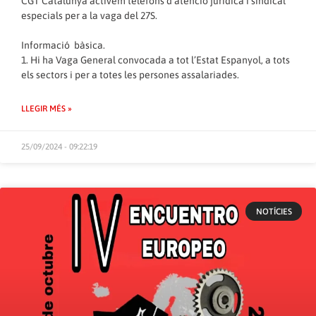
CGT Catalunya activem telèfons d’atenció jurídica i sindical
especials per a la vaga del 27S.
Informació bàsica.
1. Hi ha Vaga General convocada a tot l’Estat Espanyol, a tots
els sectors i per a totes les persones assalariades.
LLEGIR MÉS »
25/09/2024 - 09:22:19
NOTÍCIES