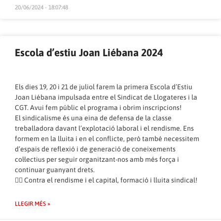
20/06/2024 - 18:07:48
Escola d’estiu Joan Liébana 2024
Els dies 19, 20 i 21 de juliol farem la primera Escola d’Estiu
Joan Liébana impulsada entre el Sindicat de Llogateres i la
CGT. Avui fem públic el programa i obrim inscripcions!
El sindicalisme és una eina de defensa de la classe
treballadora davant l’explotació laboral i el rendisme. Ens
formem en la lluita i en el conflicte, però també necessitem
d’espais de reflexió i de generació de coneixements
col·lectius per seguir organitzant-nos amb més força i
continuar guanyant drets.
✊🏽 Contra el rendisme i el capital, formació i lluita sindical!
LLEGIR MÉS »