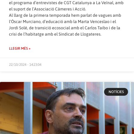
el programa d’entrevistes de CGT Catalunya a
La Veïnal
, amb
el suport de l’
Associació Càmeres i Acció
.
Al llarg de la primera temporada hem parlat de vagues amb
l’
Òscar Murciano
, d’educació amb la
Marta Venceslao i el
Jordi Solé
, de transició ecosocial amb el
Carlos Taibo
i de la
crisi de l’habitatge amb el
Sindicat de Llogateres
.
LLEGIR MÉS »
22/10/2024 - 14:23:04
NOTÍCIES