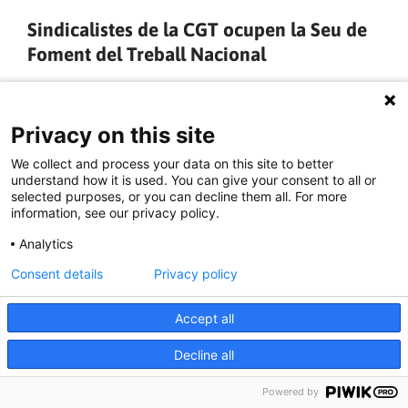
Sindicalistes de la CGT ocupen la Seu de
Foment del Treball Nacional
L’acció de denuncia ha demanat al grup patronal que deixi de
banda l’immobilisme i cedeixi a les reivindicacions dels
Privacy on this site
treballadors en lluita per l’augment dels salaris en
consonància amb l’IPC. Uns dels representants ha reivindicat,
We collect and process your data on this site to better
megàfon en ma, des del balcó principal, «estem fartes de
understand how it is used. You can give your consent to all or
deixar-nos la pell al treball, de treballar 40h setmanals per no
selected purposes, or you can decline them all. For more
information, see our privacy policy.
poder arribar a final de mes ni poder-nos pagar un lloguer
digne».
Analytics
Consent details
Privacy policy
LLEGIR MÉS »
Accept all
30/04/2024 - 18:37:47
Decline all
Powered by
NOTÍCIES