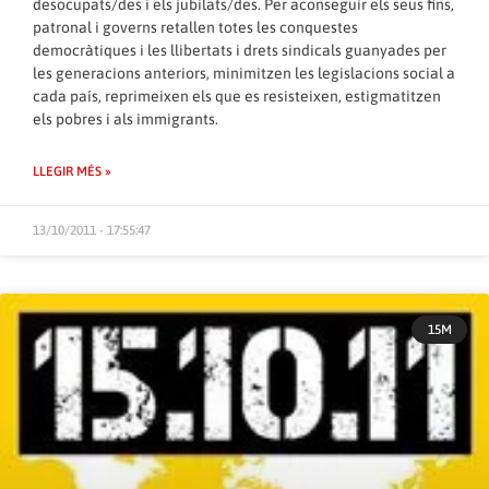
desocupats/des i els jubilats/des. Per aconseguir els seus fins,
patronal i governs retallen totes les conquestes
democràtiques i les llibertats i drets sindicals guanyades per
les generacions anteriors, minimitzen les legislacions social a
cada país, reprimeixen els que es resisteixen, estigmatitzen
els pobres i als immigrants.
LLEGIR MÉS »
13/10/2011 - 17:55:47
15M