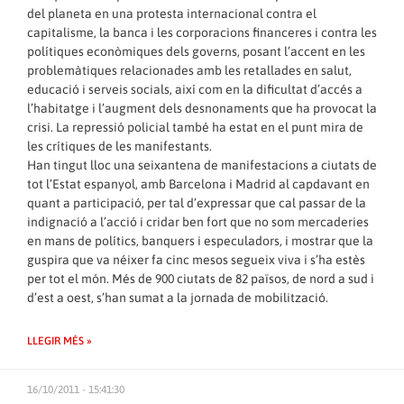
del planeta en una protesta internacional contra el
capitalisme, la banca i les corporacions financeres i contra les
polítiques econòmiques dels governs, posant l’accent en les
problemàtiques relacionades amb les retallades en salut,
educació i serveis socials, així com en la dificultat d’accés a
l’habitatge i l’augment dels desnonaments que ha provocat la
crisi. La repressió policial també ha estat en el punt mira de
les crítiques de les manifestants.
Han tingut lloc una seixantena de manifestacions a ciutats de
tot l’Estat espanyol, amb Barcelona i Madrid al capdavant en
quant a participació, per tal d’expressar que cal passar de la
indignació a l’acció i cridar ben fort que no som mercaderies
en mans de polítics, banquers i especuladors, i mostrar que la
guspira que va néixer fa cinc mesos segueix viva i s’ha estès
per tot el món. Més de 900 ciutats de 82 països, de nord a sud i
d’est a oest, s’han sumat a la jornada de mobilització.
LLEGIR MÉS »
16/10/2011 - 15:41:30