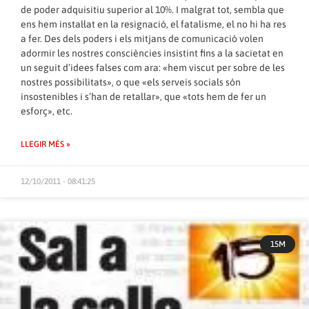
de poder adquisitiu superior al 10%. I malgrat tot, sembla que
ens hem instal·lat en la resignació, el fatalisme, el no hi ha res
a fer. Des dels poders i els mitjans de comunicació volen
adormir les nostres consciències insistint fins a la sacietat en
un seguit d’idees falses com ara: «hem viscut per sobre de les
nostres possibilitats», o que «els serveis socials són
insostenibles i s’han de retallar», que «tots hem de fer un
esforç», etc.
LLEGIR MÉS »
12/10/2011 - 08:41:25
15M