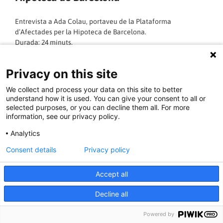
Entrevista a Ada Colau, portaveu de la Plataforma
d’Afectades per la Hipoteca de Barcelona.
Durada: 24 minuts.
Una visió genèrica de la lluita pel dret a l’habitatge i contra
els desnonaments, una crida a organitzar-se i la constatació
Privacy on this site
de que sense lluita no s’aconsegueix res.
We collect and process your data on this site to better
LLEGIR MÉS »
understand how it is used. You can give your consent to all or
selected purposes, or you can decline them all. For more
information, see our privacy policy.
16/12/2011 - 12:08:54
Analytics
Consent details
Privacy policy
LLUITES LABORALS I SOCIALS, MOVILITZACIONS SINDICALS I SOCIALS,
Accept all
ETC...
Decline all
Powered by