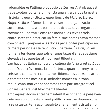
Indomables és l’última producció de ZerikusiA. Amb aquest
treball volem portar a primer pla una altra part de la nostra
història, la que explica la experiència de
Mujeres Libres
.
Mujeres Libres
/ Dones Lliures va ser una organització
autònoma, aliena a les estructures de qualsevol òrgan del
moviment llibertari. Sense renunciar a les seves arrels
anarquistes van practicar un feminisme obrer. Es van marcar
com objectiu preparar a les dones per a poder participar en
primera persona en la revolució llibertària. És a dir, volien
formar a les dones, que sofrien unes taxes d’analfabetisme
elevades i atreure-les al moviment llibertari.
Van haver de lluitar contra una cultura de forta arrel catòlica
i, el més dolorós, contra la indiferència quan no menyspreu
dels seus companys i companyes llibertàries. A pesar d’arribar
a comptar amb més 20.000 afiliades només en la zona
republicana, mai van ser admeses com part integrant del
Consell General del Moviment Llibertari.
Amb aquest documental hem intentat esbrinar què pensaven,
quin era el seu plantejament polític i com van desenvolupar
la seva tasca. Per a aconseguir-lo ens hem entrevistat amb