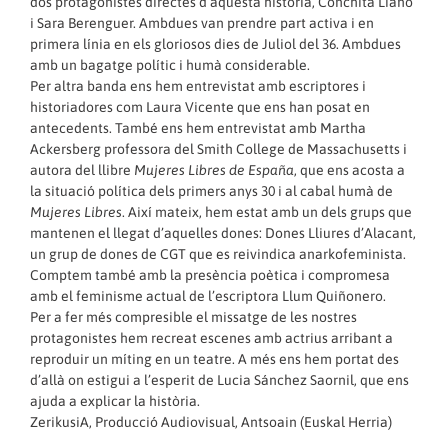
dos protagonistes directes d’aquesta història, Conchita Liaño
i Sara Berenguer. Ambdues van prendre part activa i en
primera línia en els gloriosos dies de Juliol del 36. Ambdues
amb un bagatge polític i humà considerable.
Per altra banda ens hem entrevistat amb escriptores i
historiadores com Laura Vicente que ens han posat en
antecedents. També ens hem entrevistat amb Martha
Ackersberg professora del Smith College de Massachusetts i
autora del llibre
Mujeres Libres de España
, que ens acosta a
la situació política dels primers anys 30 i al cabal humà de
Mujeres Libres
. Així mateix, hem estat amb un dels grups que
mantenen el llegat d’aquelles dones: Dones Lliures d’Alacant,
un grup de dones de CGT que es reivindica anarkofeminista.
Comptem també amb la presència poètica i compromesa
amb el feminisme actual de l’escriptora Llum Quiñonero.
Per a fer més compresible el missatge de les nostres
protagonistes hem recreat escenes amb actrius arribant a
reproduir un míting en un teatre. A més ens hem portat des
d’allà on estigui a l’esperit de Lucia Sánchez Saornil, que ens
ajuda a explicar la història.
ZerikusiA, Producció Audiovisual, Antsoain (Euskal Herria)