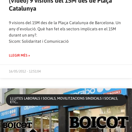
(Vídeo) 9 visions del 15M des de Plaça
Catalunya
9 visions del 15M des de la Plaça Catalunya de Barcelona. Un
any d’evolució. Què han fet els sectors implicats en el 15M
durant un any?.
Sicom: Solidaritat i Comunicació
LLEGIR MÉS »
16/05/2012 - 12:51:04
LLUITES LABORALS I SOCIALS, MOVILITZACIONS SINDICALS I SOCIALS,
ETC...