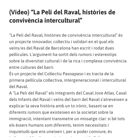
(Vídeo) “La Peli del Raval, històries de
convivència intercultural”
“La Peli del Raval, històries de convivència intercultural” és
un projecte innovador, col·lectiu i solidari en el qual els
veïns/es del Raval de Barcelona han escrit i rodat dues
pel·lícules. L’argument ha sortit dels rumors i estereotips
sobre la diversitat cultural i de la rica i complexa convivència
entre cultures del barri.
És un projecte del Col·lectiu Pasoapaso i es tracta de la
primera pel·lícula col·lectiva, intergeneracional i intercultural
del Raval.
A “La Peli del Raval” els integrants del Casal Jove Atlas, Casal
dels Infants del Raval i veïns del barri del Raval s’atreveixen a
explicar la seva història amb un to irònic, basant-se en
diferents rumors que existeixen en la societat sobre la
immigració, intentant transmetre un missatge clar: si bé tots
els éssers humans som diferents, tenim necessitats i
inquietuds que ens uneixen i, per a poder conviure, és