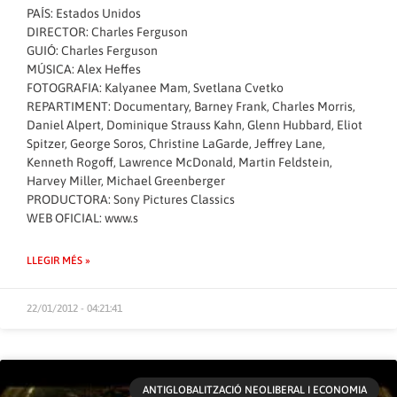
PAÍS: Estados Unidos
DIRECTOR: Charles Ferguson
GUIÓ: Charles Ferguson
MÚSICA: Alex Heffes
FOTOGRAFIA: Kalyanee Mam, Svetlana Cvetko
REPARTIMENT: Documentary, Barney Frank, Charles Morris,
Daniel Alpert, Dominique Strauss Kahn, Glenn Hubbard, Eliot
Spitzer, George Soros, Christine LaGarde, Jeffrey Lane,
Kenneth Rogoff, Lawrence McDonald, Martin Feldstein,
Harvey Miller, Michael Greenberger
PRODUCTORA: Sony Pictures Classics
WEB OFICIAL:
www.s
LLEGIR MÉS »
22/01/2012 - 04:21:41
ANTIGLOBALITZACIÓ NEOLIBERAL I ECONOMIA