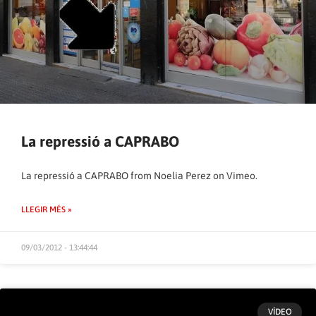
La repressió a CAPRABO
La repressió a CAPRABO
from
Noelia Perez
on
Vimeo
.
LLEGIR MÉS »
09/03/2012 - 13:44:44
VÍDEO