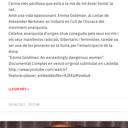
l’arma més perillosa que està a la mà de tot ésser humà: la
raó.
Amb una vida apassionant, Emma Goldman, al costat de
Alexander Berkman, es trobarà en l’ull de l’huracà del
moviment anarquista.
Cèlebre anarquista d’origen lituà coneguda pels seus escrits i
els seus manifestos radicals, llibertaris i feministes, també va
ser una de les pioneres en la lluita per l’emancipació de la
dona.
“Emma Goldman: An exceedingly dangerous woman”.
Documental Complet en versió original subtitulat en castellà.
http://www.youtube.com/watch?
feature=player_embedded&v=A2hEpMzw6uA
LLEGIR MÉS »
05/06/2012 - 20:25:48