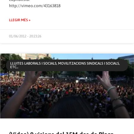
http://vimeo.com/43163818
LLEGIR MÉS »
01/06/2012 - 20:23:26
LLUITES LABORALS I SOCIALS, MOVILITZACIONS SINDICALS I SOCIALS,
ETC...