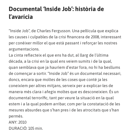
Documental ‘Inside Job’: història de
l’avarícia
“Inside Job”, de Charles Fergusson. Una pel·lícula que explica
les causes i culpables de la crisi financera de 2008, interessant
per conèixer millor el que està passant i reforçar les nostres
argumentacions.
La cinta reflecteix el que ens ha dut, al llarg de l’última
dècada, a la crisi en la qual ens veiem sumits i de la qual,
quan semblava que ja hauríem d’estar fora, no hi ha besllums
de començar a sortir. “Inside Job” és un documental necessari,
doncs, encara que moltes de les coses que conté ja les
coneixíem per altres mitjans, serveix per a explicar-les de
manera més clara i afegix moltes que es desconeixien. És un
documental terrorífic, tant per veure la situació en la qual
estem i a la qual podem arribar, com per la constatació de les
mesures absurdes que s’han pres i de les atrocitats que s’han
permès.
ANY: 2010
DURACIÓ: 105 min.