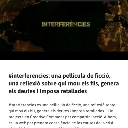
#interferencies: una pel·lícula de ficció,
una reflexió sobre qui mou els fils, genera
els deutes i imposa retallades
#interferencies és una pel·lícula de ficció, una reflexió sobre
qui mou els fils, genera els deutes i imposa retallades … Un
projecte en Creative Commons per compartir l’acció. Alhora,
és un web per prendre consciència de les causes de la crisi