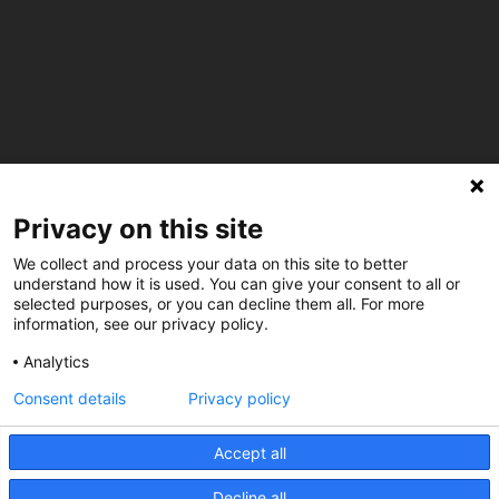
C/ Burgos 59, Baixos – 08014 Barcelona
Privacy on this site
spccc@
spcgtcatalunya.cat
We collect and process your data on this site to better
understand how it is used. You can give your consent to all or
selected purposes, or you can decline them all. For more
935 120 481
information, see our privacy policy.
Analytics
@CGTCatalunya
Consent details
Privacy policy
cgtcatalunya
Accept all
CGTCatalunya
Decline all