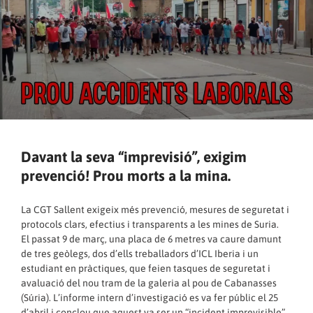
Davant la seva “imprevisió”, exigim
prevenció! Prou morts a la mina.
La CGT Sallent exigeix més prevenció, mesures de seguretat i
protocols clars, efectius i transparents a les mines de Suria.
El passat 9 de març, una placa de 6 metres va caure damunt
de tres geòlegs, dos d’ells treballadors d’ICL Iberia i un
estudiant en pràctiques, que feien tasques de seguretat i
avaluació del nou tram de la galeria al pou de Cabanasses
(Súria). L’informe intern d’investigació es va fer públic el 25
d’abril i conclou que aquest va ser un “incident imprevisible”.