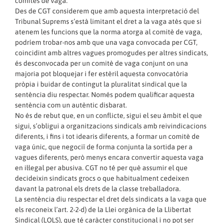
comitès de vaga.
Des de CGT considerem que amb aquesta interpretació del
Tribunal Suprems s’està limitant el dret a la vaga atès que si
atenem les funcions que la norma atorga al comitè de vaga,
podríem trobar-nos amb que una vaga convocada per CGT,
coincidint amb altres vagues promogudes per altres sindicats,
és desconvocada per un comitè de vaga conjunt on una
majoria pot bloquejar i fer estèril aquesta convocatòria
pròpia i buidar de contingut la pluralitat sindical que la
sentència diu respectar. Només podem qualificar aquesta
sentència com un autèntic disbarat.
No és de rebut que, en un conflicte, sigui el seu àmbit el que
sigui, s’obligui a organitzacions sindicals amb reivindicacions
diferents, i fins i tot idearis diferents, a formar un comitè de
vaga únic, que negociï de forma conjunta la sortida per a
vagues diferents, però menys encara convertir aquesta vaga
en il·legal per abusiva. CGT no té per què assumir el que
decideixin sindicats grocs o que habitualment cedeixen
davant la patronal els drets de la classe treballadora.
La sentència diu respectar el dret dels sindicats a la vaga que
els reconeix l’art. 2-2-d) de la Llei orgànica de la Llibertat
Sindical (LOLS), que té caràcter constitucional i no pot ser