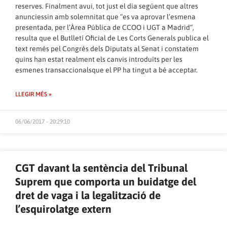
reserves. Finalment avui, tot just el dia següent que altres
anunciessin amb solemnitat que “es va aprovar l’esmena
presentada, per l’Àrea Pública de CCOO i UGT a Madrid“,
resulta que el Butlletí Oficial de Les Corts Generals publica el
text remés pel Congrés dels Diputats al Senat i constatem
quins han estat realment els canvis introduïts per les
esmenes transaccionalsque el PP ha tingut a bé acceptar.
LLEGIR MÉS »
06/06/2017 - 20:29:10
CGT davant la sentència del Tribunal
Suprem que comporta un buidatge del
dret de vaga i la legalització de
l’esquirolatge extern