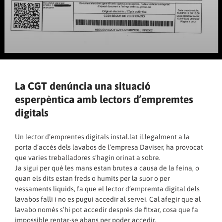
La CGT denúncia una situació
esperpèntica amb lectors d’empremtes
digitals
Un lector d’emprentes digitals instal.lat il.legalment a la
porta d’accés dels lavabos de l’empresa Daviser, ha provocat
que varies treballadores s’hagin orinat a sobre.
Ja sigui per què les mans estan brutes a causa de la feina, o
quan els dits estan freds o humits per la suor o per
vessaments liquids, fa que el lector d’empremta digital dels
lavabos falli i no es pugui accedir al servei. Cal afegir que al
lavabo només s’hi pot accedir després de fitxar, cosa que fa
impossible rentar-se abans per poder accedir.