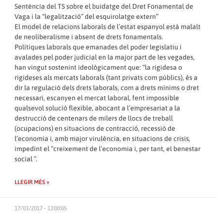
Sentència del TS sobre el buidatge del Dret Fonamental de
Vaga i la “legalització” del esquirolatge extern”
El model de relacions laborals de l’estat espanyol està malalt
de neoliberalisme i absent de drets fonamentals.
Polítiques laborals que emanades del poder legislatiu i
avalades pel poder judicial en la major part de les vegades,
han vingut sostenint ideològicament que: “la rigidesa o
rigideses als mercats laborals (tant privats com públics), és a
dir la regulació dels drets laborals, com a drets mínims o dret
necessari, escanyen el mercat laboral, fent impossible
qualsevol solució flexible, abocant a l’empresariat a la
destrucció de centenars de milers de llocs de treball
(ocupacions) en situacions de contracció, recessió de
l’economia i, amb major virulència, en situacions de crisis,
impedint el “creixement de l’economia i, per tant, el benestar
social ”.
LLEGIR MÉS »
17/03/2017 - 13:00:05