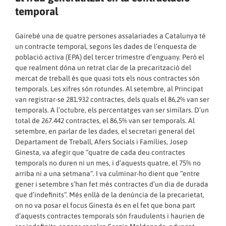
temporal
Gairebé una de quatre persones assalariades a Catalunya té
un contracte temporal, segons les dades de l’
enquesta de
població activa (EPA) del tercer trimestre d’enguany
. Però el
que realment dóna un retrat clar de la precarització del
mercat de treball és que quasi tots els nous contractes són
temporals. Les xifres són rotundes. Al setembre, al Principat
van registrar-se 281.932 contractes, dels quals
el 86,2% van ser
temporals
. A l’octubre, els percentatges van ser similars. D’un
total de 267.442 contractes,
el 86,5% van ser temporals
. Al
setembre, en parlar de les dades, el secretari general del
Departament de Treball, Afers Socials i Famílies, Josep
Ginesta, va afegir que “quatre de cada deu contractes
temporals no duren ni un mes, i d’aquests quatre, el 75% no
arriba ni a una setmana“. I va culminar-ho dient que “entre
gener i setembre s’han fet més contractes d’un dia de durada
que d’indefinits”. Més enllà de la denúncia de la precarietat,
on no va posar el focus Ginesta és en el fet que bona part
d’aquests contractes temporals són fraudulents i haurien de