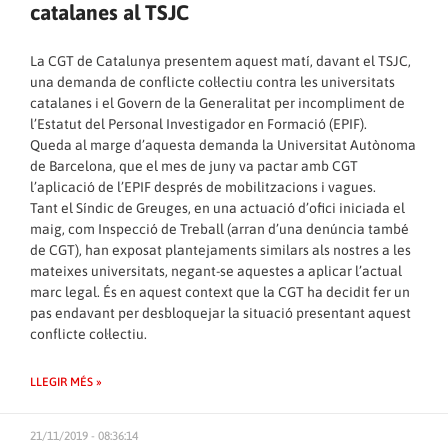
catalanes al TSJC
La CGT de Catalunya presentem aquest matí, davant el TSJC,
una demanda de conflicte col·lectiu contra les universitats
catalanes i el Govern de la Generalitat per incompliment de
l’Estatut del Personal Investigador en Formació (EPIF).
Queda al marge d’aquesta demanda la Universitat Autònoma
de Barcelona, que el mes de juny va pactar amb CGT
l’aplicació de l’EPIF després de mobilitzacions i vagues.
Tant el Síndic de Greuges, en una actuació d’ofici iniciada el
maig, com Inspecció de Treball (arran d’una denúncia també
de CGT), han exposat plantejaments similars als nostres a les
mateixes universitats, negant-se aquestes a aplicar l’actual
marc legal. És en aquest context que la CGT ha decidit fer un
pas endavant per desbloquejar la situació presentant aquest
conflicte col·lectiu.
LLEGIR MÉS »
21/11/2019 - 08:36:14