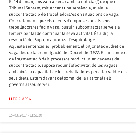
El 14 de març ens vam aixecar amb la notícia (*) de que el
Tribunal Suprem, mitjançant una sentència, avala la
subcontractació de treballadors/es en situacions de vaga.
Concretament, que els clients d’empreses on els seus
treballadors/es facin vaga, puguin subcontractar serveis a
tercers per tal de continuar la seva activitat. És a dir, la
resolució del Suprem autoritza l’esquirolatge.
Aquesta sentència és, probablement, el pitjor atac al dret de
vaga des de la promulgació del Decret del 1977. En un context
de fragmentació dels processos productius en cadenes de
subcontractació, suposa reduir l’efectivitat de les vagues i,
amb això, la capacitat de les treballadores per a fer valdre els
seus drets. Estem davant del somni de la Patronal i els
governs al seu servei.
LLEGIR MÉS »
15/03/2017 - 11:51:20