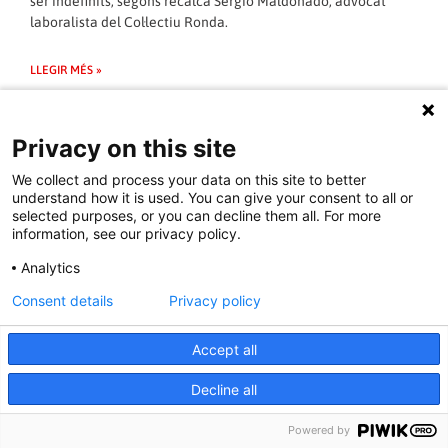
ser indefinits, segons recalca Sergio Maldonado, advocat
laboralista del Col·lectiu Ronda.
LLEGIR MÉS »
13/11/2016 - 13:11:57
Privacy on this site
We collect and process your data on this site to better
understand how it is used. You can give your consent to all or
La justicia europea veta discriminar la
selected purposes, or you can decline them all. For more
information, see our privacy policy.
indemnització entre temporals i fixos i
capgira el sistema d’interins del sector
Analytics
públic
Consent details
Privacy policy
Una sentència del TJUE qüestiona la diferent indemnització
Accept all
entre els contractes temporals i els indefinits. Els juristes
consideren que la resolució obligarà a fer canvis en l’Estatut
Decline all
dels Treballadors.
La sentència del Tribunal de Justícia de la Unió Europea
Powered by