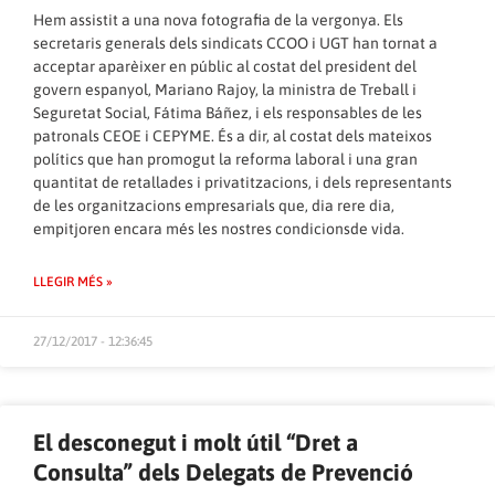
Hem assistit a una nova fotografia de la vergonya. Els
secretaris generals dels sindicats CCOO i UGT han tornat a
acceptar aparèixer en públic al costat del president del
govern espanyol, Mariano Rajoy, la ministra de Treball i
Seguretat Social, Fátima Báñez, i els responsables de les
patronals CEOE i CEPYME. És a dir, al costat dels mateixos
polítics que han promogut la reforma laboral i una gran
quantitat de retallades i privatitzacions, i dels representants
de les organitzacions empresarials que, dia rere dia,
empitjoren encara més les nostres condicionsde vida.
LLEGIR MÉS »
27/12/2017 - 12:36:45
El desconegut i molt útil “Dret a
Consulta” dels Delegats de Prevenció