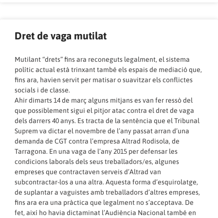
Dret de vaga mutilat
Mutilant “drets” fins ara reconeguts legalment, el sistema
polític actual està trinxant també els espais de mediació que,
fins ara, havien servit per matisar o suavitzar els conflictes
socials i de classe.
Ahir dimarts 14 de març alguns mitjans es van fer ressò del
que possiblement sigui el pitjor atac contra el dret de vaga
dels darrers 40 anys. Es tracta de la sentència que el Tribunal
Suprem va dictar el novembre de l’any passat arran d’una
demanda de CGT contra l’empresa Altrad Rodisola, de
Tarragona. En una vaga de l’any 2015 per defensar les
condicions laborals dels seus treballadors/es, algunes
empreses que contractaven serveis d’Altrad van
subcontractar-los a una altra. Aquesta forma d’esquirolatge,
de suplantar a vaguistes amb treballadors d’altres empreses,
fins ara era una pràctica que legalment no s’acceptava. De
fet, així ho havia dictaminat l’Audiència Nacional també en