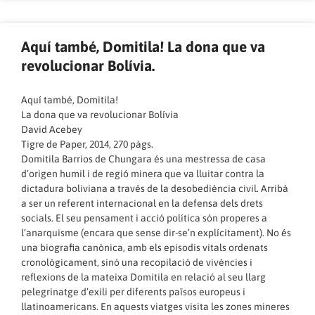
Aquí també, Domitila! La dona que va
revolucionar Bolívia.
Aquí també, Domitila!
La dona que va revolucionar Bolívia
David Acebey
Tigre de Paper, 2014, 270 pàgs.
Domitila Barrios de Chungara és una mestressa de casa
d’origen humil i de regió minera que va lluitar contra la
dictadura boliviana a través de la desobediència civil. Arribà
a ser un referent internacional en la defensa dels drets
socials. El seu pensament i acció política són properes a
l’anarquisme (encara que sense dir-se’n explícitament). No és
una biografia canònica, amb els episodis vitals ordenats
cronològicament, sinó una recopilació de vivències i
reflexions de la mateixa Domitila en relació al seu llarg
pelegrinatge d’exili per diferents països europeus i
llatinoamericans. En aquests viatges visita les zones mineres