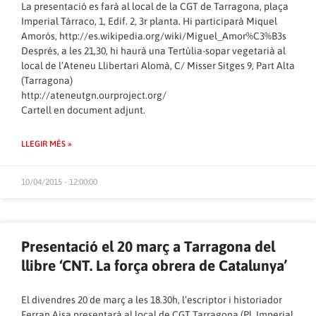
La presentació es farà al local de la CGT de Tarragona, plaça
Imperial Tàrraco, 1, Edif. 2, 3r planta. Hi participarà Miquel
Amorós,
http://es.wikipedia.org/wiki/Miguel_Amor%C3%B3s
Després, a les 21,30, hi haurà una Tertúlia-sopar vegetarià al
local de l’Ateneu Llibertari Alomà, C/ Misser Sitges 9, Part Alta
(Tarragona)
http://ateneutgn.ourproject.org/
Cartell en document adjunt.
LLEGIR MÉS »
10/04/2015 - 12:00:00
Presentació el 20 març a Tarragona del
llibre ‘CNT. La força obrera de Catalunya’
El divendres 20 de març a les 18.30h, l’escriptor i historiador
Ferran Aisa presentarà al local de CGT Tarragona (Pl. Imperial