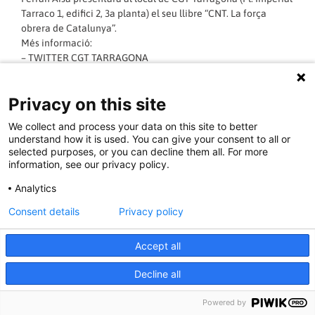
Tarraco 1, edifici 2, 3a planta) el seu llibre “CNT. La força
obrera de Catalunya”.
Més informació:
–
TWITTER CGT TARRAGONA
–
PÀGINA FACEBOOK CGT TARRAGONA
CNT. LA FORÇA OBRERA DE CATALUNYA
Privacy on this site
Ferran Aisa
Editorial Base
We collect and process your data on this site to better
Barcelona, 2013
understand how it is used. You can give your consent to all or
336 pàgines
selected purposes, or you can decline them all. For more
20 euros
information, see our privacy policy.
PRESENTACIÓ
Analytics
“Esta ciudad (Barcelona) la hemos hecho los trabajadores, la
burguesía nos la ha arrebatado, pero un día la
Consent details
Privacy policy
conquistaremos y será nuestra”.
Accept all
LLEGIR MÉS »
Decline all
18/03/2015 - 11:00:00
Powered by