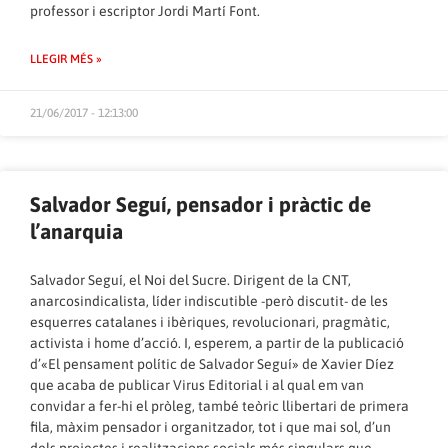
professor i escriptor Jordi Martí Font.
LLEGIR MÉS »
21/06/2017 - 12:13:00
Salvador Seguí, pensador i pràctic de
l’anarquia
Salvador Seguí, el Noi del Sucre. Dirigent de la CNT,
anarcosindicalista, líder indiscutible -però discutit- de les
esquerres catalanes i ibèriques, revolucionari, pragmàtic,
activista i home d’acció. I, esperem, a partir de la publicació
d’«El pensament polític de Salvador Seguí» de Xavier Díez
que acaba de publicar Virus Editorial i al qual em van
convidar a fer-hi el pròleg, també teòric llibertari de primera
fila, màxim pensador i organitzador, tot i que mai sol, d’un
dels projectes i realitzacions socials més singulars que