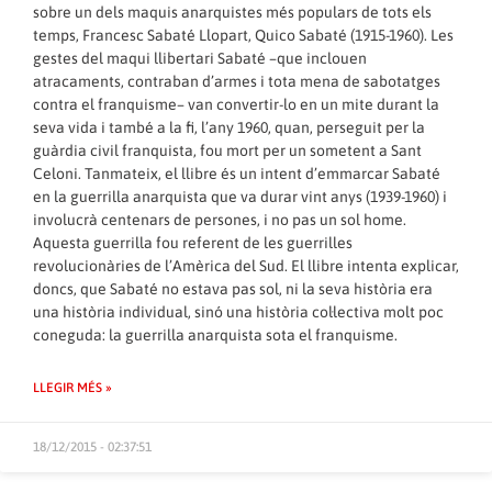
sobre un dels maquis anarquistes més populars de tots els
temps, Francesc Sabaté Llopart, Quico Sabaté (1915-1960). Les
gestes del maqui llibertari Sabaté –que inclouen
atracaments, contraban d’armes i tota mena de sabotatges
contra el franquisme– van convertir-lo en un mite durant la
seva vida i també a la fi, l’any 1960, quan, perseguit per la
guàrdia civil franquista, fou mort per un sometent a Sant
Celoni. Tanmateix, el llibre és un intent d’emmarcar Sabaté
en la guerrilla anarquista que va durar vint anys (1939-1960) i
involucrà centenars de persones, i no pas un sol home.
Aquesta guerrilla fou referent de les guerrilles
revolucionàries de l’Amèrica del Sud. El llibre intenta explicar,
doncs, que Sabaté no estava pas sol, ni la seva història era
una història individual, sinó una història col·lectiva molt poc
coneguda: la guerrilla anarquista sota el franquisme.
LLEGIR MÉS »
18/12/2015 - 02:37:51