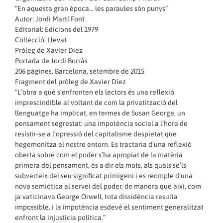
“En aquesta gran època… les paraules són punys”
Autor: Jordi Martí Font
Editorial: Edicions del 1979
Col·lecció: Llevat
Pròleg de Xavier Díez
Portada de Jordi Borràs
206 pàgines, Barcelona, setembre de 2015
Fragment del pròleg de Xavier Díez
“L’obra a què s’enfronten els lectors és una reflexió
imprescindible al voltant de com la privatització del
llenguatge ha implicat, en termes de Susan George, un
pensament segrestat: una impotència social a l’hora de
resistir-se a l’opressió del capitalisme despietat que
hegemonitza el nostre entorn. Es tractaria d’una reflexió
oberta sobre com el poder s’ha apropiat de la matèria
primera del pensament, és a dir els mots, als quals se’ls
subverteix del seu significat primigeni i es reomple d’una
nova semiòtica al servei del poder, de manera que així, com
ja vaticinava George Orwell, tota dissidència resulta
impossible, i la impotència esdevé el sentiment generalitzat
enfront la injustícia política.”