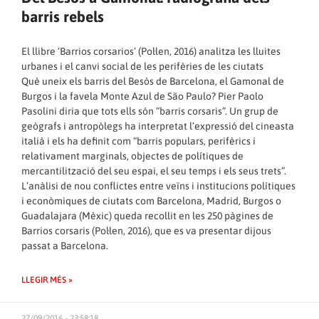
barris rebels
El llibre ‘Barrios corsarios’ (Poŀlen, 2016) analitza les lluites
urbanes i el canvi social de les perifèries de les ciutats
Què uneix els barris del Besòs de Barcelona, el Gamonal de
Burgos i la favela Monte Azul de São Paulo? Pier Paolo
Pasolini diria que tots ells són “barris corsaris”. Un grup de
geògrafs i antropòlegs ha interpretat l’expressió del cineasta
italià i els ha definit com “barris populars, perifèrics i
relativament marginals, objectes de polítiques de
mercantilització del seu espai, el seu temps i els seus trets”.
L’anàlisi de nou conflictes entre veïns i institucions polítiques
i econòmiques de ciutats com Barcelona, Madrid, Burgos o
Guadalajara (Mèxic) queda recollit en les 250 pàgines de
Barrios corsaris (Pol·len, 2016), que es va presentar dijous
passat a Barcelona.
LLEGIR MÉS »
27/09/2016 - 23:58:18