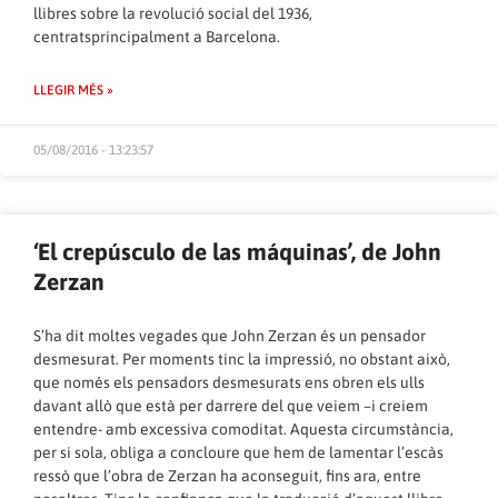
llibres sobre la revolució social del 1936,
centratsprincipalment a Barcelona.
LLEGIR MÉS »
05/08/2016 - 13:23:57
‘El crepúsculo de las máquinas’, de John
Zerzan
S’ha dit moltes vegades que John Zerzan és un pensador
desmesurat. Per moments tinc la impressió, no obstant això,
que només els pensadors desmesurats ens obren els ulls
davant allò que està per darrere del que veiem –i creiem
entendre- amb excessiva comoditat. Aquesta circumstància,
per si sola, obliga a concloure que hem de lamentar l’escàs
ressò que l’obra de Zerzan ha aconseguit, fins ara, entre