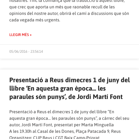
nosaltres. Tinc la confiança que la traducció d’aquest llibre,
que crec que aporta un més que raonable recull de les
opinions del nostre autor, obrirà el camí a discussions que són
cada vegada més urgents.
LLEGIR MÉS »
05/06/2016 - 23:56:14
Presentació a Reus dimecres 1 de juny del
llibre ‘En aquesta gran època… les
paraules són punys’, de Jordi Martí Font
Presentació a Reus el dimecres 1 de juny del llibre “En
aquesta gran època… les paraules són punys”, a càrrec del seu
autor, Jordi Martí Font, presentat per Marta Minguella
A les 19.30h al Casal de les Dones, Plaça Patacada 9, Reus
Organitzen: CUP Reus i CGT Baix Camp-Priorat