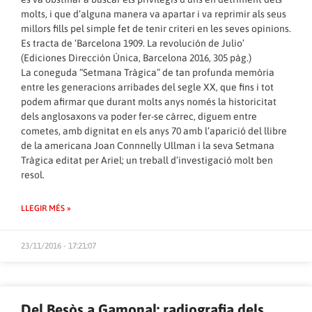
molts, i que d’alguna manera va apartar i va reprimir als seus
millors fills pel simple fet de tenir criteri en les seves opinions.
Es tracta de ‘Barcelona 1909. La revolución de Julio’
(Ediciones Dirección Única, Barcelona 2016, 305 pàg.)
La coneguda “Setmana Tràgica” de tan profunda memòria
entre les generacions arribades del segle XX, que fins i tot
podem afirmar que durant molts anys només la historicitat
dels anglosaxons va poder fer-se càrrec, diguem entre
cometes, amb dignitat en els anys 70 amb l’aparició del llibre
de la americana Joan Connnelly Ullman i la seva Setmana
Tràgica editat per Ariel; un treball d’investigació molt ben
resol.
LLEGIR MÉS »
23/11/2016 - 17:21:07
Del Besòs a Gamonal: radiografia dels