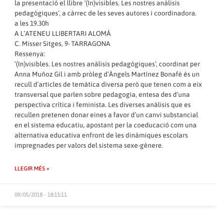
la presentació el llibre ‘(In)visibles. Les nostres anàlisis
pedagògiques’, a càrrec de les seves autores i coordinadora.
a les 19.30h
A L’ATENEU LLIBERTARI ALOMÀ
C. Misser Sitges, 9- TARRAGONA
Ressenya:
‘(In)visibles. Les nostres anàlisis pedagògiques’, coordinat per
Anna Muñoz Gil i amb pròleg d‘Àngels Martínez Bonafé és un
recull d’articles de temàtica diversa però que tenen com a eix
transversal que parlen sobre pedagogia, entesa des d’una
perspectiva crítica i feminista. Les diverses anàlisis que es
recullen pretenen donar eines a favor d’un canvi substancial
en el sistema educatiu, apostant per la coeducació com una
alternativa educativa enfront de les dinàmiques escolars
impregnades per valors del sistema sexe-gènere.
LLEGIR MÉS »
09/05/2018 - 18:15:11