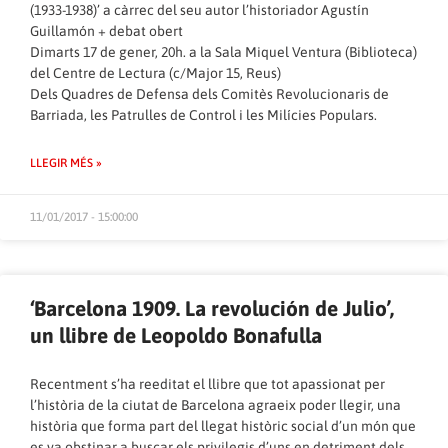
(1933-1938)’ a càrrec del seu autor l’historiador Agustín
Guillamón + debat obert
Dimarts 17 de gener, 20h. a la Sala Miquel Ventura (Biblioteca)
del Centre de Lectura (c/Major 15, Reus)
Dels Quadres de Defensa dels Comitès Revolucionaris de
Barriada, les Patrulles de Control i les Milícies Populars.
LLEGIR MÉS »
11/01/2017 - 15:00:00
‘Barcelona 1909. La revolución de Julio’,
un llibre de Leopoldo Bonafulla
Recentment s’ha reeditat el llibre que tot apassionat per
l’història de la ciutat de Barcelona agraeix poder llegir, una
història que forma part del llegat històric social d’un món que
es va obstinar a buscar els privilegis d’uns en detriment dels