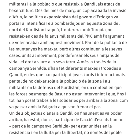
militants i a la població que resisteix a Qandil als atacs de
l’exèrcit turc. Des del mes de març, un cop acabada la invasió
d’Afrin, la política expansionista del govern d’Erdogan va
portar a intensificar els bombardejos en aquesta zona del
nord del Kurdistan iraquià, fronterera amb Turquia, on
resisteixen des de fa anys militants del PKK, amb l’argument
de voler acabar amb aquest moviment. Part de la població de
les muntanyes ha marxat, però altres continuen a les seves
cases, units al moviment, per defensar els seus mitjans de
vida i el dret a viure a la seva terra. A més, a través de la
campanya Serhilda, s’han fet diferents marxes i trobades a
Qandil, en les que han participat joves kurds i internacionals,
per tal de no deixar sola a la població de la zona i als
militants en la defensa del Kurdistan, en un context en que
les forces pesmerga de Basur no estan intervenint i que, fins i
tot, han posat trabes a les solidàries per arribar a la zona, com
va passar amb la Brigada a qui van frenar el pas.
Un dels objectius d’anar a Qandil, on finalment es va poder
arribar, ha estat, doncs, participar de l’acció d’escuts humans
– part de la campanya Serhilda- per estar unides en la
resistència i en la lluita per la llibertat, no només del poble