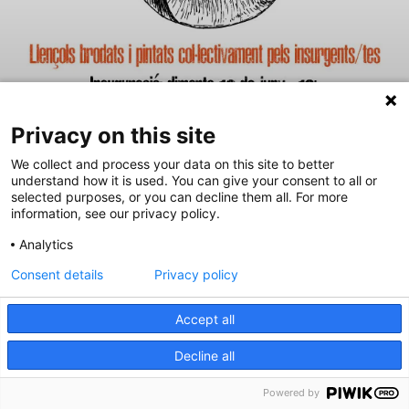
Privacy on this site
We collect and process your data on this site to better
understand how it is used. You can give your consent to all or
selected purposes, or you can decline them all. For more
information, see our privacy policy.
Analytics
Inauguració de l’exposició CompArte
Consent details
Privacy policy
Zapatista el 12 de juny al local de CGT a
Sants
Accept all
Tenim el plaer de convidar-vos a la inauguració de l’exposició
Decline all
CompArte Zapatista el proper dimarts 12 de juny a les 18 h, al
local de la CGT a Sants , carrer Burgos 59, Barcelona.
Powered by