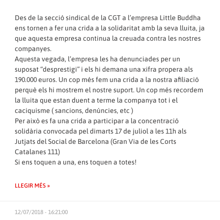
Des de la secció sindical de la CGT a l’empresa Little Buddha
ens tornen a fer una crida a la solidaritat amb la seva lluita, ja
que aquesta empresa continua la creuada contra les nostres
companyes.
Aquesta vegada, l’empresa les ha denunciades per un
suposat “desprestigi” i els hi demana una xifra propera als
190.000 euros. Un cop més fem una crida a la nostra afiliació
perquè els hi mostrem el nostre suport. Un cop més recordem
la lluita que estan duent a terme la companya tot i el
caciquisme ( sancions, denúncies, etc )
Per això es fa una crida a participar a la concentració
solidària convocada pel dimarts 17 de juliol a les 11h als
Jutjats del Social de Barcelona (Gran Via de les Corts
Catalanes 111)
Si ens toquen a una, ens toquen a totes!
LLEGIR MÉS »
12/07/2018 - 16:21:00