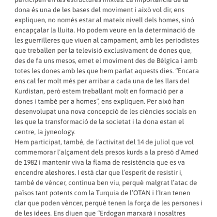
dona és una de les bases del moviment i això vol dir, ens
expliquen, no només estar al mateix nivell dels homes, sinó
encapçalar la lluita. Ho podem veure en la determinació de
les guerrilleres que viuen al campament, amb les periodistes
que treballen per la televisió exclusivament de dones que,
des de fa uns mesos, emet el moviment des de Bèlgica i amb
totes les dones amb les que hem parlat aquests dies. “Encara
ens cal fer molt més per arribar a cada una de les llars del
Kurdistan, però estem treballant molt en formació per a
dones i també per a homes”, ens expliquen. Per això han
desenvolupat una nova concepció de les ciències socials en
les que la transformació de la societat i la dona estan el
centre, la jyneology.
Hem participat, també, de l’activitat del 14 de juliol que vol
commemorar l’alçament dels presos kurds a la presó d’Amed
de 1982 i mantenir viva la flama de resistència que es va
encendre aleshores. I està clar que l’esperit de resistir i,
també de vèncer, continua ben viu, perquè malgrat l’atac de
països tant potents com la Turquia de l’OTAN i l’Iran tenen
clar que poden vèncer, perquè tenen la força de les persones i
de les idees. Ens diuen que “Erdogan marxarà i nosaltres