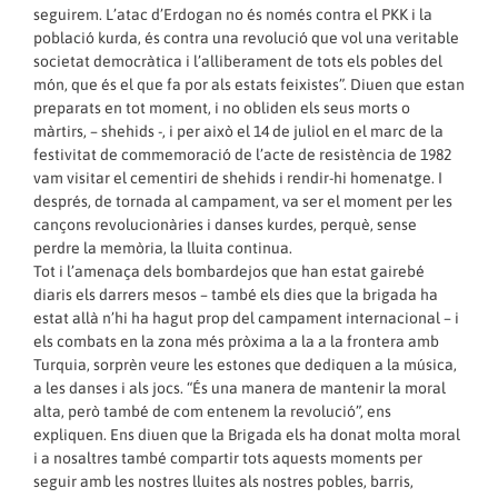
seguirem. L’atac d’Erdogan no és només contra el PKK i la
població kurda, és contra una revolució que vol una veritable
societat democràtica i l’alliberament de tots els pobles del
món, que és el que fa por als estats feixistes”. Diuen que estan
preparats en tot moment, i no obliden els seus morts o
màrtirs, – shehids -, i per això el 14 de juliol en el marc de la
festivitat de commemoració de l’acte de resistència de 1982
vam visitar el cementiri de shehids i rendir-hi homenatge. I
després, de tornada al campament, va ser el moment per les
cançons revolucionàries i danses kurdes, perquè, sense
perdre la memòria, la lluita continua.
Tot i l’amenaça dels bombardejos que han estat gairebé
diaris els darrers mesos – també els dies que la brigada ha
estat allà n’hi ha hagut prop del campament internacional – i
els combats en la zona més pròxima a la a la frontera amb
Turquia, sorprèn veure les estones que dediquen a la música,
a les danses i als jocs. “És una manera de mantenir la moral
alta, però també de com entenem la revolució”, ens
expliquen. Ens diuen que la Brigada els ha donat molta moral
i a nosaltres també compartir tots aquests moments per
seguir amb les nostres lluites als nostres pobles, barris,