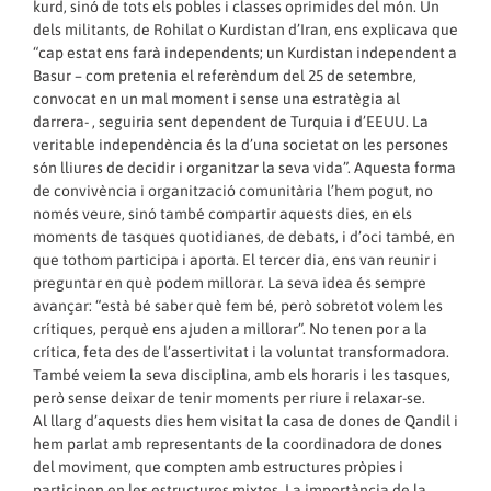
kurd, sinó de tots els pobles i classes oprimides del món. Un
dels militants, de Rohilat o Kurdistan d’Iran, ens explicava que
“cap estat ens farà independents; un Kurdistan independent a
Basur – com pretenia el referèndum del 25 de setembre,
convocat en un mal moment i sense una estratègia al
darrera- , seguiria sent dependent de Turquia i d’EEUU. La
veritable independència és la d’una societat on les persones
són lliures de decidir i organitzar la seva vida”. Aquesta forma
de convivència i organització comunitària l’hem pogut, no
només veure, sinó també compartir aquests dies, en els
moments de tasques quotidianes, de debats, i d’oci també, en
que tothom participa i aporta. El tercer dia, ens van reunir i
preguntar en què podem millorar. La seva idea és sempre
avançar: “està bé saber què fem bé, però sobretot volem les
crítiques, perquè ens ajuden a millorar”. No tenen por a la
crítica, feta des de l’assertivitat i la voluntat transformadora.
També veiem la seva disciplina, amb els horaris i les tasques,
però sense deixar de tenir moments per riure i relaxar-se.
Al llarg d’aquests dies hem visitat la casa de dones de Qandil i
hem parlat amb representants de la coordinadora de dones
del moviment, que compten amb estructures pròpies i
participen en les estructures mixtes. La importància de la