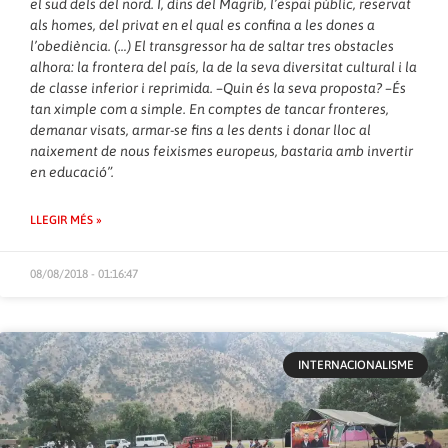
el sud dels del nord. I, dins del Magrib, l’espai públic, reservat
als homes, del privat en el qual es confina a les dones a
l’obediència. (…) El transgressor ha de saltar tres obstacles
alhora: la frontera del país, la de la seva diversitat cultural i la
de classe inferior i reprimida. –Quin és la seva proposta? –És
tan ximple com a simple. En comptes de tancar fronteres,
demanar visats, armar-se fins a les dents i donar lloc al
naixement de nous feixismes europeus, bastaria amb invertir
en educació”.
LLEGIR MÉS »
08/08/2018 - 01:16:47
INTERNACIONALISME