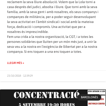
reclamem la seva lliure absolució. Volem que la Lola torni a
casa després del judici, absolta i lliure. Que torni amb la seva
família, amb la seva gent i amb nosaltres, els seus companys i
companyes de militància, per a poder seguir desenvolupant
la seva activitat en l’àmbit sindical i social amb la mateixa
força, dedicació i compromís. Una activitat que per a
nosaltres és imprescindible.
Fem una crida a la nostra organització, la CGT, i a totes les
persones solidàries que lluiten per un món més just, a unir la
seva veu a la nostra en l’exigència de llibertat per a la nostra
companya. Si ens toquen a una ens toquen a totes.
LLEGIR MÉS »
23/10/2018 - 12:39:29
BARCELONÈS