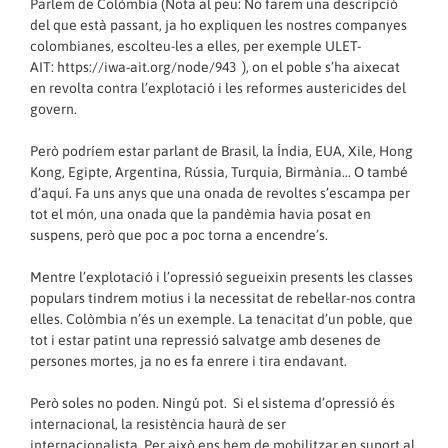
Parlem de Colòmbia (Nota al peu: No farem una descripció
del que està passant, ja ho expliquen les nostres companyes
colombianes, escolteu-les a elles, per exemple ULET-
AIT:
https://iwa-ait.org/node/943
), on el poble s’ha aixecat
en revolta contra l’explotació i les reformes austericides del
govern.
Però podríem estar parlant de Brasil, la Índia, EUA, Xile, Hong
Kong, Egipte, Argentina, Rússia, Turquia, Birmània… O també
d’aquí. Fa uns anys que una onada de revoltes s’escampa per
tot el món, una onada que la pandèmia havia posat en
suspens, però que poc a poc torna a encendre’s.
Mentre l’explotació i l’opressió segueixin presents les classes
populars tindrem motius i la necessitat de rebel·lar-nos contra
elles. Colòmbia n’és un exemple. La tenacitat d’un poble, que
tot i estar patint una repressió salvatge amb desenes de
persones mortes, ja no es fa enrere i tira endavant.
Però soles no poden. Ningú pot. Si el sistema d’opressió és
internacional, la resistència haurà de ser
internacionalista. Per això ens hem de mobilitzar en suport al