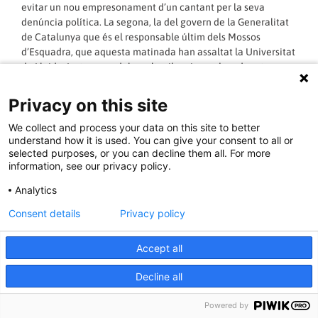
evitar un nou empresonament d’un cantant per la seva
denúncia política. La segona, la del govern de la Generalitat
de Catalunya que és el responsable últim dels Mossos
d’Esquadra, que aquesta matinada han assaltat la Universitat
de Lleida. La tercera, dels molts silencis que han donat
cobertura a aquest empresonament polític. En prenem nota,
tenim memòria.
Privacy on this site
We collect and process your data on this site to better
LLEGIR MÉS »
understand how it is used. You can give your consent to all or
selected purposes, or you can decline them all. For more
information, see our privacy policy.
16/02/2021 - 08:36:20
Analytics
Consent details
Privacy policy
EMBARÀS
Accept all
Decline all
Powered by