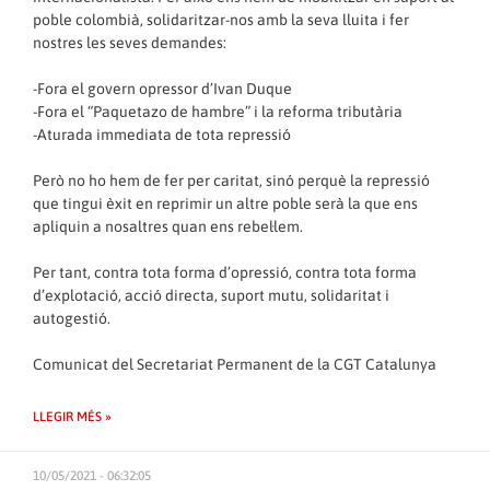
poble colombià, solidaritzar-nos amb la seva lluita i fer
nostres les seves demandes:
-Fora el govern opressor d’Ivan Duque
-Fora el “Paquetazo de hambre” i la reforma tributària
-Aturada immediata de tota repressió
Però no ho hem de fer per caritat, sinó perquè la repressió
que tingui èxit en reprimir un altre poble serà la que ens
apliquin a nosaltres quan ens rebel·lem.
Per tant, contra tota forma d’opressió, contra tota forma
d’explotació, acció directa, suport mutu, solidaritat i
autogestió.
Comunicat del Secretariat Permanent de la CGT Catalunya
LLEGIR MÉS »
10/05/2021 - 06:32:05