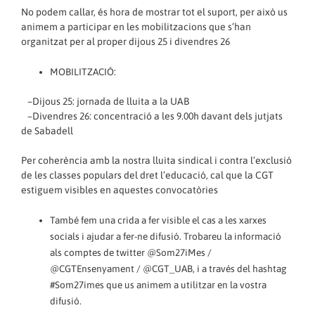
No podem callar, és hora de mostrar tot el suport, per això us
animem a participar en les mobilitzacions que s’han
organitzat per al proper dijous 25 i divendres 26
MOBILITZACIÓ:
–Dijous 25: jornada de lluita a la UAB
–Divendres 26: concentració a les 9.00h davant dels jutjats
de Sabadell
Per coherència amb la nostra lluita sindical i contra l’exclusió
de les classes populars del dret l’educació, cal que la CGT
estiguem visibles en aquestes convocatòries
També fem una crida a fer visible el cas a les xarxes
socials i ajudar a fer-ne difusió. Trobareu la informació
als comptes de twitter @Som27iMes /
@CGTEnsenyament / @CGT_UAB, i a través del hashtag
#Som27imes que us animem a utilitzar en la vostra
difusió.