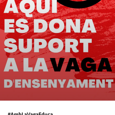
#AmbLaVagaEduca