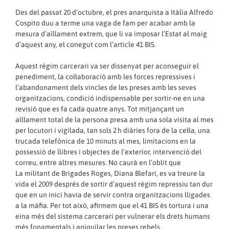
Des del passat 20 d’octubre, el pres anarquista a Itàlia Alfredo
Cospito duu a terme una vaga de fam per acabar amb la
mesura d’aïllament extrem, que li va imposar l’Estat al maig
d’aquest any, el conegut com l’article 41 BIS.
Aquest règim carcerari va ser dissenyat per aconseguir el
penediment, la col·laboració amb les forces repressives i
l’abandonament dels vincles de les preses amb les seves
organitzacions, condició indispensable per sortir-ne en una
revisió que es fa cada quatre anys. Tot mitjançant un
aïllament total de la persona presa amb una sola visita al mes
per locutori i vigilada, tan sols 2 h diàries fora de la cel·la, una
trucada telefònica de 10 minuts al mes, limitacions en la
possessió de llibres i objectes de l’exterior, intervenció del
correu, entre altres mesures. No caurà en l’oblit que
La militant de Brigades Roges, Diana Blefari, es va treure la
vida el 2009 després de sortir d’aquest règim repressiu tan dur
que en un inici havia de servir contra organitzacions lligades
a la màfia. Per tot això, afirmem que el 41 BIS és tortura i una
eina més del sistema carcerari per vulnerar els drets humans
més fonamentals i aniquilar les preses rebels.