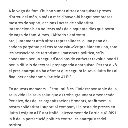
A la vaga de fam s’hi han sumat altres anarquistes preses
d’arreu del món, a més a més d’haver–hi hagut nombroses
mostres de suport, accions i actes de solidaritat
internacionals en aquests més de cinquanta dies que porta
de vaga de fam. A més, l’Alfredo s’enfronta
ara, juntament amb altres represaliades, a una pena de
cadena perpètua pel cas repressiu «Scripta Manent» on, sota
les acusacions de terrorisme i massacre política, se’ls
condemna per un seguit d’accions de caràcter revolucionari i
per la difusió de textos i propaganda anarquista. Per tot això,
el pres anarquista ha afirmat que seguirà la seva lluita fins al
final per acabar amb l’article 41 BIS.
En aquests moments, l’Estat italià és l’únic responsable de la
seva vida i la seva salut que es troba greument amenaçada.
Per això, des de les organitzacions firmants, reafirmem la
nostra solidaritat i suport al company i la resta de preses en
lluita i exigim a l’Estat italià l’aixecament de l’article 41-BIS i
la fi de la persecució política contra les anarquistesdel
territori.