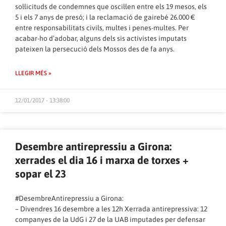
sol·licituds de condemnes que oscil·len entre els 19 mesos, els
5 i els 7 anys de presó; i la reclamació de gairebé 26.000 €
entre responsabilitats civils, multes i penes-multes. Per
acabar-ho d’adobar, alguns dels sis activistes imputats
pateixen la persecució dels Mossos des de fa anys.
LLEGIR MÉS »
12/01/2017 - 13:38:00
Desembre antirepressiu a Girona:
xerrades el dia 16 i marxa de torxes +
sopar el 23
#DesembreAntirepressiu a Girona:
– Divendres 16 desembre a les 12h Xerrada antirepressiva: 12
companyes de la UdG i 27 de la UAB imputades per defensar