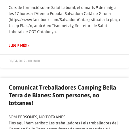
Curs de formació sobre Salut Laboral, el dimarts 9 de maig a
les 17 hores a l’Ateneu Popular Salvadora Catà de Girona
(
https://www.facebook.com/SalvadoraCata/
), situat a la plaça
Josep Pla s/n, amb Alex Tisminetzky, Secretari de Salut
Laboral de CGT Catalunya.
LLEGIR MÉS »
30/04/2017 - 00:18:00
Comunicat Treballadores Camping Bella
Terra de Blanes: Som persones, no
totxanes!
SOM PERSONES, NO TOTXANES!
Fins aquí hem arribat: Les treballadores i els treballadors del
Camping Bella Terra estem fartes de tanta especulació i