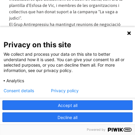
plantilla d’Esfosa de Vic, i membres de les organitzacions i
col·lectius que han donat suport a la campanya “La vaga a
judici”.
El Grup Antirepressiu ha mantingut reunions de negociació
amb la Cambra de Comerç de Girona. Tot i que l’advocat de la
Cambra, Joan Casadevall, ha procurat evitar la campanya en
Privacy on this site
contra i s’ha mostrat disposat a no ser bel·ligerant en el judici,
el grup de suport no ha afluixat les accions adduint que
We collect and process your data on this site to better
l’objectiu és que es retiri l’acusació. Arribats aquest punt de
understand how it is used. You can give your consent to all or
bloqueig, el Grup Antirepressiu continua anunciant accions
selected purposes, or you can decline them all. For more
de pressió i en un comunicat recorda que la Cambra de
information, see our privacy policy.
Comerç representa un “think thank conservador” i “un càrtel
Analytics
organitzat i mafiós de grans empreses”.
Consent details
Privacy policy
LLEGIR MÉS »
Accept all
15/06/2016 - 20:30:00
Decline all
Powered by