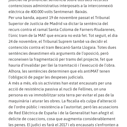
contenciosos administratius interposats a la interconnexió
elèctrica de 400.000 volts Sentmenat- Baixàs.
Per una banda, aquest 19 de novembre passat el Tribunal
Superior de Justícia de Madrid va dictar la sentència del
recurs contra el ramal Santa Coloma de Farners-Riudarenes,
l’únic tram de la MAT que encara no està fet. Tot seguit, el dia
24 de novembre, el Tribunal Suprem també va decidir el
contenciós contra el tram Bescanó-Santa Llogaia. Totes dues
sentències desestimen els arguments de l’oposició, però
reconeixen la fragmentació per trams del projecte, fet que
hauria d’invalidar per llei la tramitació i l’execució de l’obra.
Alhora, les sentències determinen que els antiMAT tenen
l’obligació de pagar les despeses judicials.
A més a més, els sis activistes han estat encausats per una
acció de resistència passiva al nucli de Fellines, on una
persona es va immobilitzar sota terra per evitar el pas de la
maquinària i aturar les obres. La fiscalia els culpa d’alteració
de l’ordre públic i resistència a l’autoritat, però les acusacions
de Red Eléctrica de España i de la Generalitat han afegit el
delicte de coaccions, cosa que augmenta considerablement
les penes. El judici es farà el 2017 i els encausats s’enfronten a