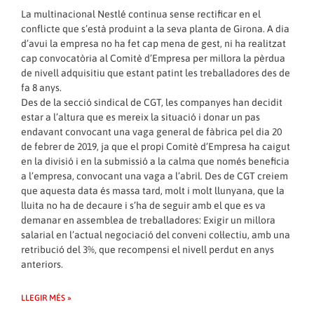
La multinacional Nestlé continua sense rectificar en el
conflicte que s’està produint a la seva planta de Girona. A dia
d’avui la empresa no ha fet cap mena de gest, ni ha realitzat
cap convocatòria al Comitè d’Empresa per millora la pèrdua
de nivell adquisitiu que estant patint les treballadores des de
fa 8 anys.
Des de la secció sindical de CGT, les companyes han decidit
estar a l’altura que es mereix la situació i donar un pas
endavant convocant una vaga general de fàbrica pel dia 20
de febrer de 2019, ja que el propi Comitè d’Empresa ha caigut
en la divisió i en la submissió a la calma que només beneficia
a l’empresa, convocant una vaga a l’abril. Des de CGT creiem
que aquesta data és massa tard, molt i molt llunyana, que la
lluita no ha de decaure i s’ha de seguir amb el que es va
demanar en assemblea de treballadores: Exigir un millora
salarial en l’actual negociació del conveni col·lectiu, amb una
retribució del 3%, que recompensi el nivell perdut en anys
anteriors.
LLEGIR MÉS »