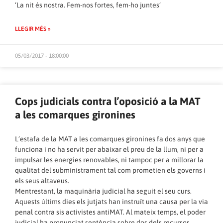
‘La nit és nostra. Fem-nos fortes, fem-ho juntes’
LLEGIR MÉS »
05/03/2017 - 18:00:00
Cops judicials contra l’oposició a la MAT
a les comarques gironines
L’estafa de la MAT a les comarques gironines fa dos anys que
funciona i no ha servit per abaixar el preu de la llum, ni per a
impulsar les energies renovables, ni tampoc per a millorar la
qualitat del subministrament tal com prometien els governs i
els seus altaveus.
Mentrestant, la maquinària judicial ha seguit el seu curs.
Aquests últims dies els jutjats han instruït una causa per la via
penal contra sis activistes antiMAT. Al mateix temps, el poder
judicial ha pronunciat sentència sobre dos dels recursos