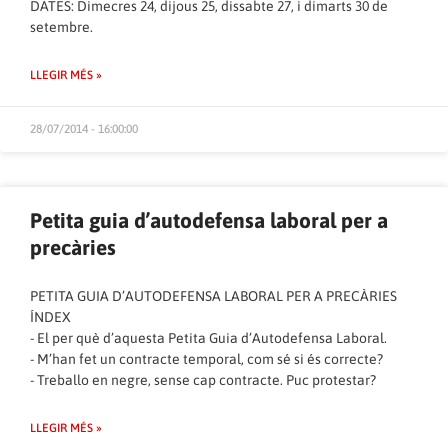
DATES: Dimecres 24, dijous 25, dissabte 27, i dimarts 30 de
setembre.
LLEGIR MÉS »
28/07/2014 - 16:00:00
Petita guia d’autodefensa laboral per a
precàries
PETITA GUIA D’AUTODEFENSA LABORAL PER A PRECÀRIES
ÍNDEX
-‎ ‏El per què d’aquesta Petita Guia d’Autodefensa Laboral.
-‎ ‏M’han fet un contracte temporal,‭ ‬com sé si és correcte‭?
-‎ ‏Treballo en negre,‭ ‬sense cap contracte.‭ ‬Puc protestar‭?
LLEGIR MÉS »