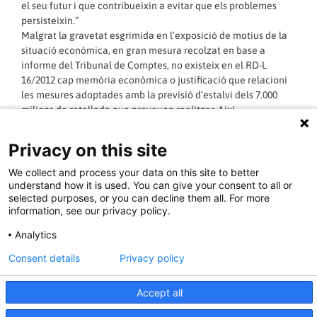
el seu futur i que contribueixin a evitar que els problemes
persisteixin.”
Malgrat la gravetat esgrimida en l’exposició de motius de la
situació econòmica, en gran mesura recolzat en base a
informe del Tribunal de Comptes, no existeix en el RD-L
16/2012 cap memòria econòmica o justificació que relacioni
les mesures adoptades amb la previsió d’estalvi dels 7.000
milions de retallada que preveuen realitzar. Així,
determinades mesures com l’exclusió de determinada
població estrangera no deixa de ser sorprenent en relació a
Privacy on this site
l’estalvi de la despesa, tota vegada s’ha demostrat
estadísticament que la població estrangera i molt més la que
We collect and process your data on this site to better
no es troba amb autorització de residència o treball, és la
understand how it is used. You can give your consent to all or
selected purposes, or you can decline them all. For more
qual menys usa els serveis públics sanitaris.
information, see our privacy policy.
Quant al “turisme sanitari”, un dels arguments esgrimits per a
portar a terme la reforma, és notori que la dificultat per a
Analytics
cobrar a les persones estrangeres (fonamentalment turistes)
Consent details
Privacy policy
obeeix a una incapacitat de portar a terme el mecanisme
administratiu per a procedir al cobrament als estats d’origen
tal com ho determina la normativa europea.
Accept all
S’ha d’assenyalar que tant la Junta d’Andalusia com el Govern