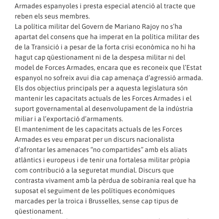
Armades espanyoles i presta especial atenció al tracte que
reben els seus membres.
La política militar del Govern de Mariano Rajoy no s’ha
apartat del consens que ha imperat en la política militar des
de la Transició i a pesar de la forta crisi econòmica no hi ha
hagut cap qüestionament ni de la despesa militar ni del
model de Forces Armades, encara que es reconeix que l’Estat
espanyol no sofreix avui dia cap amenaça d’agressió armada.
Els dos objectius principals per a aquesta legislatura són
mantenir les capacitats actuals de les Forces Armades i el
suport governamental al desenvolupament de la indústria
miliar i a l’exportació d’armaments.
El manteniment de les capacitats actuals de les Forces
Armades es veu emparat per un discurs nacionalista
d’afrontar les amenaces “no compartides” amb els aliats
atlàntics i europeus i de tenir una fortalesa militar pròpia
com contribució a la seguretat mundial. Discurs que
contrasta vivament amb la pèrdua de sobirania real que ha
suposat el seguiment de les polítiques econòmiques
marcades per la troica i Brussel·les, sense cap tipus de
qüestionament.