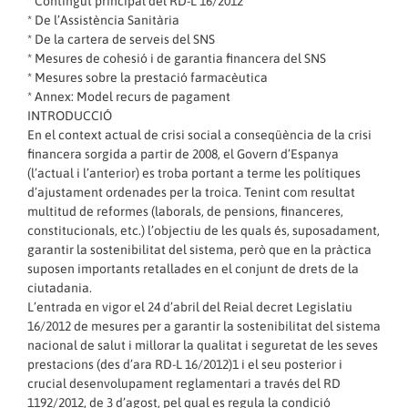
* Contingut principal del RD-L 16/2012
* De l’Assistència Sanitària
* De la cartera de serveis del SNS
* Mesures de cohesió i de garantia financera del SNS
* Mesures sobre la prestació farmacèutica
* Annex: Model recurs de pagament
INTRODUCCIÓ
En el context actual de crisi social a conseqüència de la crisi
financera sorgida a partir de 2008, el Govern d’Espanya
(l’actual i l’anterior) es troba portant a terme les polítiques
d’ajustament ordenades per la troica. Tenint com resultat
multitud de reformes (laborals, de pensions, financeres,
constitucionals, etc.) l’objectiu de les quals és, suposadament,
garantir la sostenibilitat del sistema, però que en la pràctica
suposen importants retallades en el conjunt de drets de la
ciutadania.
L’entrada en vigor el 24 d’abril del Reial decret Legislatiu
16/2012 de mesures per a garantir la sostenibilitat del sistema
nacional de salut i millorar la qualitat i seguretat de les seves
prestacions (des d’ara RD-L 16/2012)1 i el seu posterior i
crucial desenvolupament reglamentari a través del RD
1192/2012, de 3 d’agost, pel qual es regula la condició