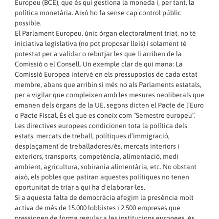
Europeu (BCE), que és qui gestiona la moneda i, per tant, la
política monetària. Això ho fa sense cap control públic
possible.
El Parlament Europeu, únic òrgan electoralment triat, no té
iniciativa legislativa (no pot proposar lleis) i solament té
potestat per a validar o rebutjar les que li arriben de la
Comissió o el Consell. Un exemple clar de qui mana: La
Comissió Europea intervé en els pressupostos de cada estat
membre, abans que arribin si més no als Parlaments estatals,
per a vigilar que compleixen amb les mesures neoliberals que
emanen dels òrgans de la UE, segons dicten el Pacte de l’Euro
o Pacte Fiscal. És el que es coneix com “Semestre europeu”.
Les directives europees condicionen tota la política dels
estats: mercats de treball, polítiques d’immigració,
desplaçament de treballadores/és, mercats interiors i
exteriors, transports, competència, alimentació, medi
ambient, agricultura, sobirania alimentària, etc. No obstant
això, els pobles que patiran aquestes polítiques no tenen
oportunitat de triar a qui ha d’elaborar-les.
Si a aquesta falta de democràcia afegim la presència molt
activa de més de 15.000 lobbistes i 2.500 empreses que
pressionen de forma regular a les institucions europees, és