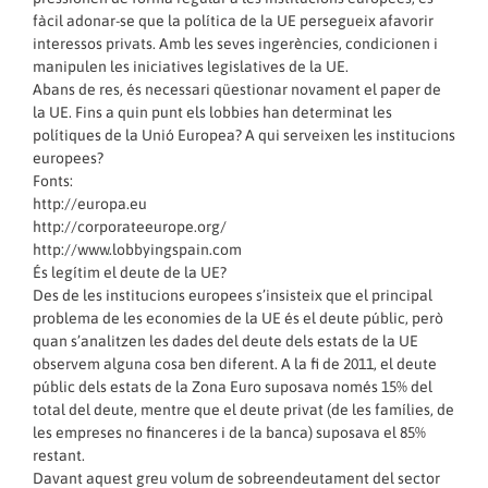
fàcil adonar-se que la política de la UE persegueix afavorir
interessos privats. Amb les seves ingerències, condicionen i
manipulen les iniciatives legislatives de la UE.
Abans de res, és necessari qüestionar novament el paper de
la UE. Fins a quin punt els lobbies han determinat les
polítiques de la Unió Europea? A qui serveixen les institucions
europees?
Fonts:
http://europa.eu
http://corporateeurope.org/
http://www.lobbyingspain.com
És legítim el deute de la UE?
Des de les institucions europees s’insisteix que el principal
problema de les economies de la UE és el deute públic, però
quan s’analitzen les dades del deute dels estats de la UE
observem alguna cosa ben diferent. A la fi de 2011, el deute
públic dels estats de la Zona Euro suposava només 15% del
total del deute, mentre que el deute privat (de les famílies, de
les empreses no financeres i de la banca) suposava el 85%
restant.
Davant aquest greu volum de sobreendeutament del sector