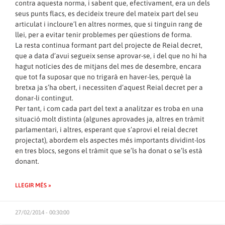
contra aquesta norma, i sabent que, efectivament, era un dels
seus punts flacs, es decideix treure del mateix part del seu
articulat i incloure’l en altres normes, que si tinguin rang de
llei, per a evitar tenir problemes per qüestions de forma.
La resta continua formant part del projecte de Reial decret,
que a data d’avui segueix sense aprovar-se, i del que no hi ha
hagut notícies des de mitjans del mes de desembre, encara
que tot fa suposar que no trigarà en haver-les, perquè la
bretxa ja s’ha obert, i necessiten d’aquest Reial decret per a
donar-li contingut.
Per tant, i com cada part del text a analitzar es troba en una
situació molt distinta (algunes aprovades ja, altres en tràmit
parlamentari, i altres, esperant que s’aprovi el reial decret
projectat), abordem els aspectes més importants dividint-los
en tres blocs, segons el tràmit que se’ls ha donat o se’ls està
donant.
LLEGIR MÉS »
27/02/2014 - 00:30:00