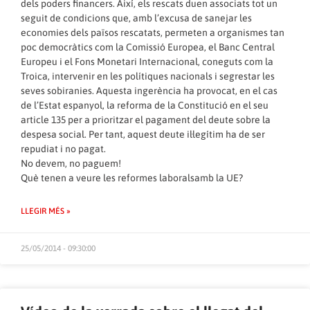
dels poders financers. Així, els rescats duen associats tot un
seguit de condicions que, amb l’excusa de sanejar les
economies dels països rescatats, permeten a organismes tan
poc democràtics com la Comissió Europea, el Banc Central
Europeu i el Fons Monetari Internacional, coneguts com la
Troica, intervenir en les polítiques nacionals i segrestar les
seves sobiranies. Aquesta ingerència ha provocat, en el cas
de l’Estat espanyol, la reforma de la Constitució en el seu
article 135 per a prioritzar el pagament del deute sobre la
despesa social. Per tant, aquest deute il·legítim ha de ser
repudiat i no pagat.
No devem, no paguem!
Què tenen a veure les reformes laboralsamb la UE?
LLEGIR MÉS »
25/05/2014 - 09:30:00