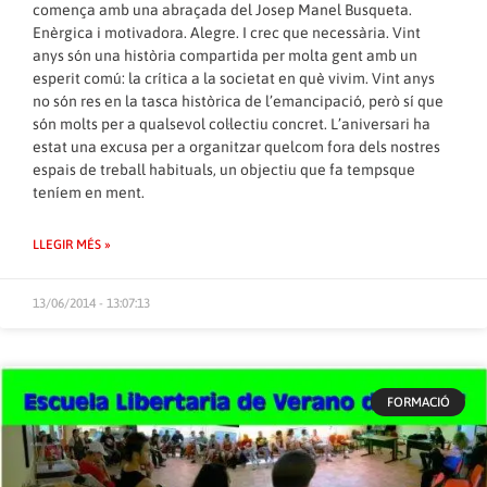
comença amb una abraçada del Josep Manel Busqueta.
Enèrgica i motivadora. Alegre. I crec que necessària. Vint
anys són una història compartida per molta gent amb un
esperit comú: la crítica a la societat en què vivim. Vint anys
no són res en la tasca històrica de l’emancipació, però sí que
són molts per a qualsevol col·lectiu concret. L’aniversari ha
estat una excusa per a organitzar quelcom fora dels nostres
espais de treball habituals, un objectiu que fa tempsque
teníem en ment.
LLEGIR MÉS »
13/06/2014 - 13:07:13
FORMACIÓ