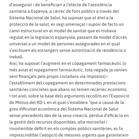
d’assegurat i de beneficiari a l’efecte de l’assistència
sanitària a Espanya, a càrrec de fons públics a través del
Sistema Nacional de Salut, ha suposat que el dret a la
protecció de la salut, es vegi amenaçat i suposi de facto un
canvi estructural en el model de sanitat que es trobava
regulat en la legislació espanyola, passant de model d’accés
universal a un model de persones assegurades en el qual
s’exclouen als estrangers sense autorització de residència o
treball.
Així, ha suposat l’augment en el copagament farmacèutic (o
més aviat el repagament farmacèutic, tota vegada ja venien
sent finançats pels propis ciutadans via impostos) i
l’establiment del copagament en determinades prestacions
sanitàries concretes que abans no tenien recàrrec econòmic.
I tot això, sobre la base dels arguments recollits en l’Exposició
de Motius del RD-L en el qual s’estableix “que a causa de la
greu dificultat econòmica del Sistema Nacional de Salut
sense precedents des de la seva creació, pèrdua d’eficàcia en
la gestió dels recursos disponibles, alta morositat i
insostenible dèficit en els comptes públics sanitàries, es fa
imprescindible l’adopció de mesures urgents que garanteixin