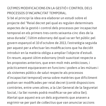
ÚLTIMES MODIFICACIONS EN LA GESTIÓ I CONTROL DELS
PROCESSOS D’INCAPACITAT TEMPORAL.
Si bé al principi la idea era elaborar un estudi sobre el
projecte del “Reial decret pel qual es regulen determinats
aspectes de la gestió i control dels processos per incapacitat
temporal en els primers tres-cents seixanta-cinc dies de la
seva durada”, l’últim esborrany del qual va ser fet públic pel
govern espanyol el 10 d’octubre de 2013, l’estratègia seguida
per aquest per a efectuar les modificacions que ha decidit
introduir en la matèria obliga a ampliar l’objecte d’estudi.
En resum, aquest últim esborrany (molt suavitzat respecte a
les propostes anteriors, que eren molt més ambicioses, i
pràcticament equiparaven en funcions i poders a les mútues i
als sistemes públics de salut respecte als processos
d’incapacitat temporal) versa sobre matèries que difícilment
podran ser modificades per reial decret (conté disposicions
contràries, entre unes altres, a la Llei General de la Seguretat
Social, i la llei només podrà modificar-se per altra llei).
Alertat que aquest era un dels arguments que anaven a
esgrimir-se per part de col·lectius que van anunciar accions