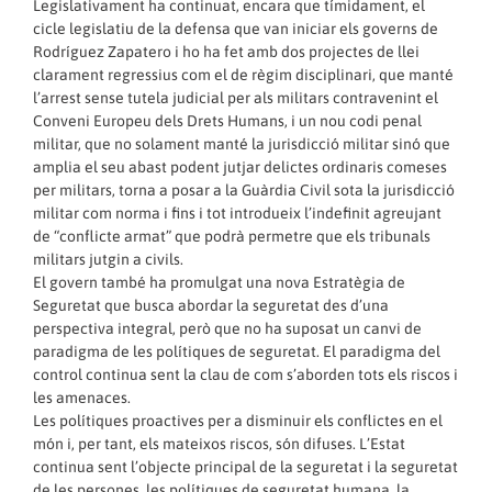
Legislativament ha continuat, encara que tímidament, el
cicle legislatiu de la defensa que van iniciar els governs de
Rodríguez Zapatero i ho ha fet amb dos projectes de llei
clarament regressius com el de règim disciplinari, que manté
l’arrest sense tutela judicial per als militars contravenint el
Conveni Europeu dels Drets Humans, i un nou codi penal
militar, que no solament manté la jurisdicció militar sinó que
amplia el seu abast podent jutjar delictes ordinaris comeses
per militars, torna a posar a la Guàrdia Civil sota la jurisdicció
militar com norma i fins i tot introdueix l’indefinit agreujant
de “conflicte armat” que podrà permetre que els tribunals
militars jutgin a civils.
El govern també ha promulgat una nova Estratègia de
Seguretat que busca abordar la seguretat des d’una
perspectiva integral, però que no ha suposat un canvi de
paradigma de les polítiques de seguretat. El paradigma del
control continua sent la clau de com s’aborden tots els riscos i
les amenaces.
Les polítiques proactives per a disminuir els conflictes en el
món i, per tant, els mateixos riscos, són difuses. L’Estat
continua sent l’objecte principal de la seguretat i la seguretat
de les persones, les polítiques de seguretat humana, la