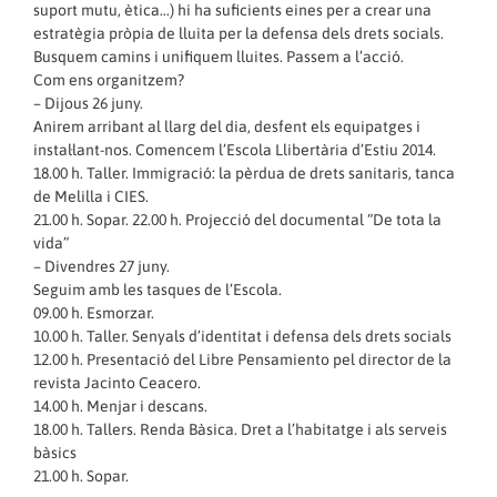
suport mutu, ètica…) hi ha suficients eines per a crear una
estratègia pròpia de lluita per la defensa dels drets socials.
Busquem camins i unifiquem lluites. Passem a l’acció.
Com ens organitzem?
– Dijous 26 juny.
Anirem arribant al llarg del dia, desfent els equipatges i
instal·lant-nos. Comencem l’Escola Llibertària d’Estiu 2014.
18.00 h. Taller. Immigració: la pèrdua de drets sanitaris, tanca
de Melilla i CIES.
21.00 h. Sopar. 22.00 h. Projecció del documental “De tota la
vida”
– Divendres 27 juny.
Seguim amb les tasques de l’Escola.
09.00 h. Esmorzar.
10.00 h. Taller. Senyals d’identitat i defensa dels drets socials
12.00 h. Presentació del Libre Pensamiento pel director de la
revista Jacinto Ceacero.
14.00 h. Menjar i descans.
18.00 h. Tallers. Renda Bàsica. Dret a l’habitatge i als serveis
bàsics
21.00 h. Sopar.