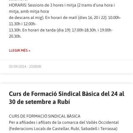
HORARIS: Sessions de 3 hores i mitja (2 trams d’una hora i
mitja, amb mitja hora
de descans al mig). En horari de matí (dies 16, 20 i 22): 10.00h-
11.30h i 12.00h-
13.30h. En horari de tarda (dia 19): 17.00h-18.30h. i 19.00h-
20.30h.
LLEGIR MÉS »
03/09/2014 - 23:00:00
Curs de Formació Sindical Bàsica del 24 al
30 de setembre a Rubí
CURS DE FORMACIÓ SINDICAL BÀSICA
Per a afiliades i afiliats de la comarca del Vallès Occidental
(Federacions Locals de Castellar, Rubí, Sabadell i Terrassa)