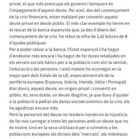
privat, el que més preocupa als governs i banquers és
l’impagament d’aquest deute. Per això, des del començament
de la crisi financera, estan maldant per convertir aquest
deute privat en deute públic. El més clar exemple ho tenim en
el rescat de la banca espanyola que, ja des d’abans del
començament de la crisi, ha rebut la xifra de 1,42 bilions de €
d’ajudes públiques.
Per a poder salvar a la banca, l’Estat espanyol s’ha hagut
d’endeutar més encara i ha hagut de fer dures retallades en
els serveis socials bàsics per a la població com són la sanitat,
l’educació o les pensions. I això mateix ha ocorregut en la
major part dels Estats de la UE, especialment els de la
perifèria europea (Espanya, Grècia, Irlanda, Itàlia i Portugal).
Així doncs, aquest deute, en origen privat i convertit en
públic, és, sens dubte, un deute il·legítim, ja que lluny d’ajudar
a la població a pal·liar els danys socioeconòmics de la crisi, els
ha aguditzat encara més.
Però la perversió del deute no resideix només en la injustícia
de fer-nos carregar a totes les persones amb un deute que no
és nostre, sinó en la seva utilització per a sotmetre a les
poblacions europees als dictats dels “mercats”, als interessos