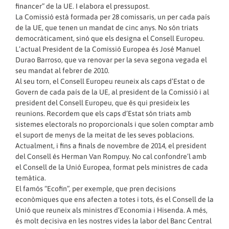
financer” de la UE. I elabora el pressupost.
La Comissió està formada per 28 comissaris, un per cada país
de la UE, que tenen un mandat de cinc anys. No són triats
democràticament, sinó que els designa el Consell Europeu.
L’actual President de la Comissió Europea és José Manuel
Durao Barroso, que va renovar per la seva segona vegada el
seu mandat al febrer de 2010.
Al seu torn, el Consell Europeu reuneix als caps d’Estat o de
Govern de cada país de la UE, al president de la Comissió i al
president del Consell Europeu, que és qui presideix les
reunions. Recordem que els caps d’Estat són triats amb
sistemes electorals no proporcionals i que solen comptar amb
el suport de menys de la meitat de les seves poblacions.
Actualment, i fins a finals de novembre de 2014, el president
del Consell és Herman Van Rompuy. No cal confondre’l amb
el Consell de la Unió Europea, format pels ministres de cada
temàtica.
El famós “Ecofin”, per exemple, que pren decisions
econòmiques que ens afecten a totes i tots, és el Consell de la
Unió que reuneix als ministres d’Economia i Hisenda. A més,
és molt decisiva en les nostres vides la labor del Banc Central