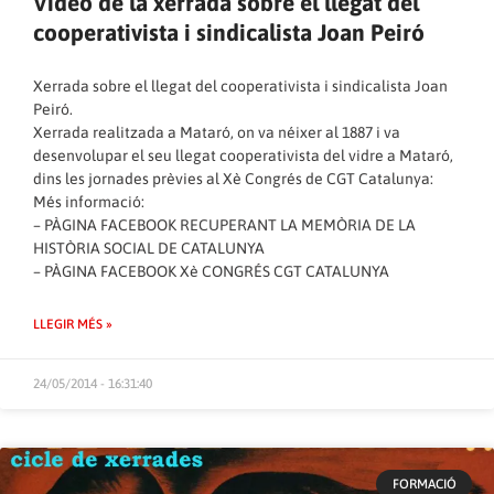
Vídeo de la xerrada sobre el llegat del
cooperativista i sindicalista Joan Peiró
Xerrada sobre el llegat del cooperativista i sindicalista Joan
Peiró.
Xerrada realitzada a Mataró, on va néixer al 1887 i va
desenvolupar el seu llegat cooperativista del vidre a Mataró,
dins les jornades prèvies al Xè Congrés de CGT Catalunya:
Més informació:
–
PÀGINA FACEBOOK RECUPERANT LA MEMÒRIA DE LA
HISTÒRIA SOCIAL DE CATALUNYA
–
PÀGINA FACEBOOK Xè CONGRÉS CGT CATALUNYA
LLEGIR MÉS »
24/05/2014 - 16:31:40
FORMACIÓ