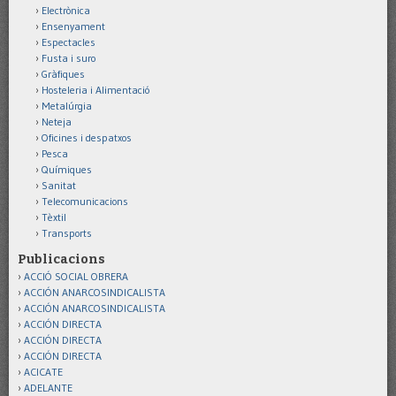
Electrònica
Ensenyament
Espectacles
Fusta i suro
Gràfiques
Hosteleria i Alimentació
Metalúrgia
Neteja
Oficines i despatxos
Pesca
Químiques
Sanitat
Telecomunicacions
Tèxtil
Transports
Publicacions
ACCIÓ SOCIAL OBRERA
ACCIÓN ANARCOSINDICALISTA
ACCIÓN ANARCOSINDICALISTA
ACCIÓN DIRECTA
ACCIÓN DIRECTA
ACCIÓN DIRECTA
ACICATE
ADELANTE