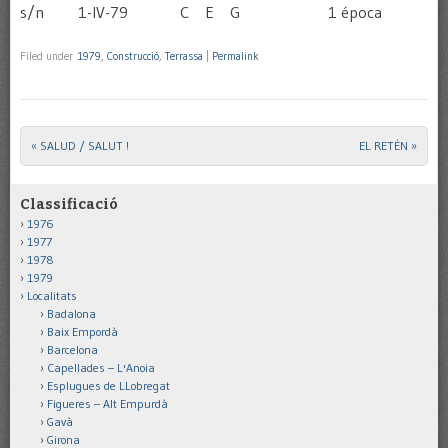
s/n 1-IV-79 C E G 1 época
Filed under
1979
,
Construcció
,
Terrassa
|
Permalink
«
SALUD / SALUT !
EL RETÉN
»
Post navigation
Classificació
1976
1977
1978
1979
Localitats
Badalona
Baix Empordà
Barcelona
Capellades – L'Anoia
Esplugues de LLobregat
Figueres – Alt Empurdà
Gavà
Girona