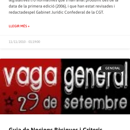
legislatives i/o normatives que s’han anat produint des de la
data de la primera edició (2006), i que han estat revisades i
redactadespel Gabinet Jurídic Confederal de la CGT.
LLEGIR MÉS »
11/11/2010 - 01:19:00
GENERAL
Guia de Nocions Bàsiques i Criteris