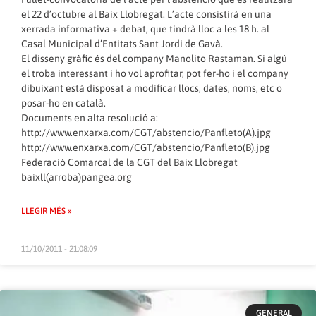
el 22 d’octubre al Baix Llobregat. L’acte consistirà en una
xerrada informativa + debat, que tindrà lloc a les 18 h. al
Casal Municipal d’Entitats Sant Jordi de Gavà.
El disseny gràfic és del company Manolito Rastaman. Si algú
el troba interessant i ho vol aprofitar, pot fer-ho i el company
dibuixant està disposat a modificar llocs, dates, noms, etc o
posar-ho en català.
Documents en alta resolució a:
http://www.enxarxa.com/CGT/abstencio/Panfleto(A).jpg
http://www.enxarxa.com/CGT/abstencio/Panfleto(B).jpg
Federació Comarcal de la CGT del Baix Llobregat
baixll(arroba)pangea.org
LLEGIR MÉS »
11/10/2011 - 21:08:09
GENERAL