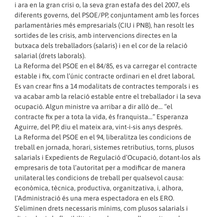
i ara en la gran crisi o, la seva gran estafa des del 2007, els
diferents governs, del PSOE/PP, conjuntament amb les forces
parlamentàries més empresarials (CIU i PNB), han resolt les
sortides de les crisis, amb intervencions directes en la
butxaca dels treballadors (salaris) i en el cor de la relació
salarial (drets laborals).
La Reforma del PSOE en el 84/85, es va carregar el contracte
estable i fix, com l’únic contracte ordinari en el dret laboral.
Es van crear fins a 14 modalitats de contractes temporals i es
va acabar amb la relació estable entre el treballador i la seva
ocupació. Algun ministre va arribar a dir allò de… “el
contracte fix per a tota la vida, és franquista…” Esperanza
Aguirre, del PP, diu el mateix ara, vint-i-sis anys després.
La Reforma del PSOE en el 94, liberalitza les condicions de
treball en jornada, horari, sistemes retributius, torns, plusos
salarials i Expedients de Regulació d’Ocupació, dotant-los als
empresaris de tota l’autoritat per a modificar de manera
unilateral les condicions de treball per qualsevol causa:
econòmica, tècnica, productiva, organitzativa, i, alhora,
l’Administració és una mera espectadora en els ERO.
S’eliminen drets necessaris mínims, com plusos salarials i