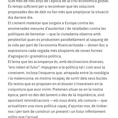
SÓN més de tres anys de l’època de la crisi econòmica global.
És temps suficient per a reconèixer que les solucions
proposades des de dalt no fan més que empitjorar la situació
dia darrere dia.
El creixent malestar que sorgeix a Europa contra les
anomenades mesures d’austeritat i de retallades contra les
polítiques de benestar —que la ciutadania observa amb
perplexitat quan es produeixen paral·lel·lament al saqueig de
la vida per part de l’economia financiaritzada— donen lloc a
expressions cada vegada més eloqüents de noves formes
d’agregació i gramàtica política.
El lema que les acompanya és, amb declinacions diverses,
“ens roben el futur”. Impugnen a la política tal i com avui la
coneixem, inclosa l’esquerra que, atrapada entre la nostàlgia
i la malenconia, es mostra incapaç de sortir dels seus bucles.
Els textos que es proposen en el dossier s’insereixen en la
conjuntura que avui vivim. Pretenen situar-se en la nostra
època, però no des del lament o des de la impotència, sinó
apuntant reivindicacions —els nous drets, els comuns— que
actualitzen una nova política capaç d’ajuntar-nos, de trobar-
nos i per tant de construir un present i un futur infinitament
millor que l’actual.