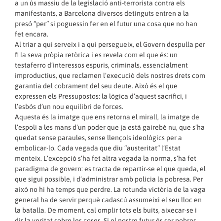
a un ús massiu de la legislació anti-terrorista contra els
manifestants, a Barcelona diversos detinguts entren a la
presó “per” si poguessin fer en el futur una cosa que no han
fet encara.
Al triar a qui serveix i a qui persegueix, el Govern despulla per
fi la seva pròpia retòrica i es revela com el que és: un
testaferro d’interessos espuris, criminals, essencialment
improductius, que reclamen l’execució dels nostres drets com
garantia del cobrament del seu deute. Això és el que
expressen els Pressupostos: la lògica d’aquest sacrifici, i
l’esbós d’un nou equilibri de forces.
Aquesta és la imatge que ens retorna el mirall, la imatge de
l’espoli a les mans d’un poder que ja està gairebé nu, que s’ha
quedat sense paraules, sense llençols ideològics per a
embolicar-lo. Cada vegada que diu “austeritat” l’Estat
menteix. L’excepció s’ha fet altra vegada la norma, s’ha fet
paradigma de govern: es tracta de repartir-se el que queda, el
que sigui possible, i d’administrar amb policia la pobresa. Per
això no hi ha temps que perdre. La rotunda victòria de la vaga
general ha de servir perquè cadascú assumeixi el seu lloc en
la batalla. De moment, cal omplir tots els buits, aixecar-se i
dir la veritat sobre les coses. Si el nostre futur és ser pobres,