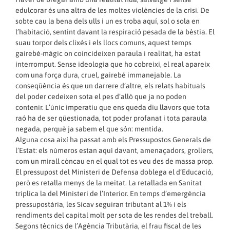
edulcorar és una altra de les moltes violències de la crisi. De
sobte cau la bena dels ulls i un es troba aquí, sol o sola en
l’habitació, sentint davant la respiració pesada de la bèstia. El
suau torpor dels clixés i els llocs comuns, aquest temps
gairebé-màgic on coincideixen paraula i realitat, ha estat
interromput. Sense ideologia que ho cobreixi, el real apareix
com una força dura, cruel, gairebé immanejable. La
conseqüència és que un darrere d’altre, els relats habituals
del poder cedeixen sota el pes d’allò que ja no poden
contenir. L’únic imperatiu que ens queda diu llavors que tota
raó ha de ser qüestionada, tot poder profanat i tota paraula
negada, perquè ja sabem el que són: mentida.
Alguna cosa així ha passat amb els Pressupostos Generals de
l’Estat: els números estan aquí davant, amenaçadors, grollers,
com un mirall còncau en el qual tot es veu des de massa prop.
El pressupost del Ministeri de Defensa doblega el d’Educació,
però es retalla menys de la meitat. La retallada en Sanitat
triplica la del Ministeri de l’Interior. En temps d’emergència
pressupostària, les Sicav seguiran tributant al 1% i els
rendiments del capital molt per sota de les rendes del treball.
Segons tècnics de l’Agència Tributària, el frau fiscal de les