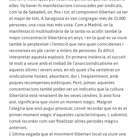
elles. Va haver-hi manifestacions convocades per sindicats,
com la de Sabadell, on, fins i tot, el component llibertari va ser
el major de tots. A Saragossa es van congregar més de 15.000
persones, una cosa mai més vista. Com a Madrid, on la
manifestació multitudinària de la tarda va acollir també la
major concentració llibertària en anys, i en la qual es va viure
també la perplexitat i l’emoció que neix quan coincideixes i
reconeixes en ple carrer a milers de persones. És difícil
interpretar aquesta explosió. En primera instància, el succeït
té molt a veure amb el treball de l’anarcosindicalisme en
aquests últims i severs anys, en els quals s’ha vertebrat un
sindicalisme honest, absorbent, dur i, freqüentment, amb
poques recompenses estètiques. Però, potser, aquestes
concentracions també poden ser un indicatiu que la cultura
llibertària està renaixent de les seves cendres. Si això fora
així, significaria que vivim un moment màgic. Malgrat
l’alegria que això pugui provocar, convé recordar que no és el
primer moment màgic d’aquestes característiques. I, sobretot,
convé recordar com van finalitzar altres períodes màgics
anteriors.
L’última vegada que el moviment llibertari local va viure una