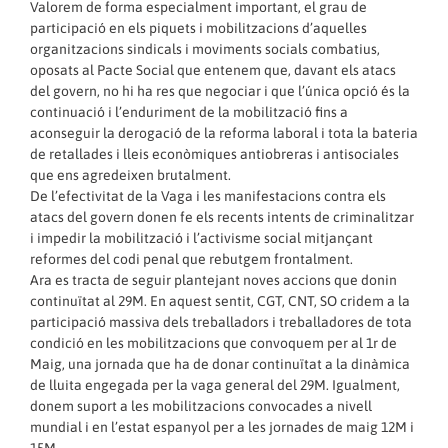
Valorem de forma especialment important, el grau de
participació en els piquets i mobilitzacions d’aquelles
organitzacions sindicals i moviments socials combatius,
oposats al Pacte Social que entenem que, davant els atacs
del govern, no hi ha res que negociar i que l’única opció és la
continuació i l’enduriment de la mobilització fins a
aconseguir la derogació de la reforma laboral i tota la bateria
de retallades i lleis econòmiques antiobreras i antisociales
que ens agredeixen brutalment.
De l’efectivitat de la Vaga i les manifestacions contra els
atacs del govern donen fe els recents intents de criminalitzar
i impedir la mobilització i l’activisme social mitjançant
reformes del codi penal que rebutgem frontalment.
Ara es tracta de seguir plantejant noves accions que donin
continuïtat al 29M. En aquest sentit, CGT, CNT, SO cridem a la
participació massiva dels treballadors i treballadores de tota
condició en les mobilitzacions que convoquem per al 1r de
Maig, una jornada que ha de donar continuïtat a la dinàmica
de lluita engegada per la vaga general del 29M. Igualment,
donem suport a les mobilitzacions convocades a nivell
mundial i en l’estat espanyol per a les jornades de maig 12M i