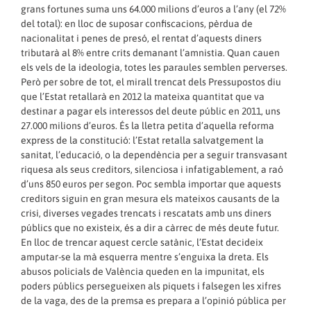
grans fortunes suma uns 64.000 milions d’euros a l’any (el 72%
del total): en lloc de suposar confiscacions, pèrdua de
nacionalitat i penes de presó, el rentat d’aquests diners
tributarà al 8% entre crits demanant l’amnistia. Quan cauen
els vels de la ideologia, totes les paraules semblen perverses.
Però per sobre de tot, el mirall trencat dels Pressupostos diu
que l’Estat retallarà en 2012 la mateixa quantitat que va
destinar a pagar els interessos del deute públic en 2011, uns
27.000 milions d’euros. És la lletra petita d’aquella reforma
express de la constitució: l’Estat retalla salvatgement la
sanitat, l’educació, o la dependència per a seguir transvasant
riquesa als seus creditors, silenciosa i infatigablement, a raó
d’uns 850 euros per segon. Poc sembla importar que aquests
creditors siguin en gran mesura els mateixos causants de la
crisi, diverses vegades trencats i rescatats amb uns diners
públics que no existeix, és a dir a càrrec de més deute futur.
En lloc de trencar aquest cercle satànic, l’Estat decideix
amputar-se la mà esquerra mentre s’enguixa la dreta. Els
abusos policials de València queden en la impunitat, els
poders públics persegueixen als piquets i falsegen les xifres
de la vaga, des de la premsa es prepara a l’opinió pública per