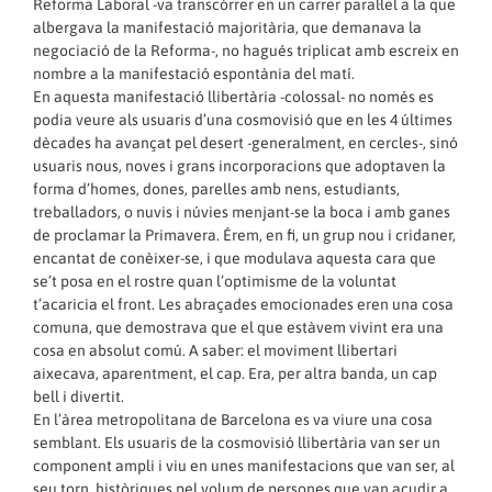
Reforma Laboral -va transcórrer en un carrer paral·lel a la que
albergava la manifestació majoritària, que demanava la
negociació de la Reforma-, no hagués triplicat amb escreix en
nombre a la manifestació espontània del matí.
En aquesta manifestació llibertària -colossal- no només es
podia veure als usuaris d’una cosmovisió que en les 4 últimes
dècades ha avançat pel desert -generalment, en cercles-, sinó
usuaris nous, noves i grans incorporacions que adoptaven la
forma d’homes, dones, parelles amb nens, estudiants,
treballadors, o nuvis i núvies menjant-se la boca i amb ganes
de proclamar la Primavera. Érem, en fi, un grup nou i cridaner,
encantat de conèixer-se, i que modulava aquesta cara que
se’t posa en el rostre quan l’optimisme de la voluntat
t’acaricia el front. Les abraçades emocionades eren una cosa
comuna, que demostrava que el que estàvem vivint era una
cosa en absolut comú. A saber: el moviment llibertari
aixecava, aparentment, el cap. Era, per altra banda, un cap
bell i divertit.
En l’àrea metropolitana de Barcelona es va viure una cosa
semblant. Els usuaris de la cosmovisió llibertària van ser un
component ampli i viu en unes manifestacions que van ser, al
seu torn, històriques pel volum de persones que van acudir a