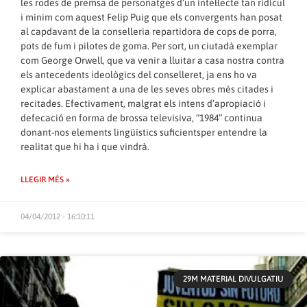
les rodes de premsa de personatges d’un intel·lecte tan ridícul
i mínim com aquest Felip Puig que els convergents han posat
al capdavant de la conselleria repartidora de cops de porra,
pots de fum i pilotes de goma. Per sort, un ciutadà exemplar
com George Orwell, que va venir a lluitar a casa nostra contra
els antecedents ideològics del conselleret, ja ens ho va
explicar abastament a una de les seves obres més citades i
recitades. Efectivament, malgrat els intens d’apropiació i
defecació en forma de brossa televisiva, “1984” continua
donant-nos elements lingüístics suficientsper entendre la
realitat que hi ha i que vindrà.
LLEGIR MÉS »
04/04/2012 - 16:10:11
29M MATERIAL DIVULGATIU