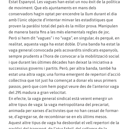
Estat Espanyol. Les vagues han estat un nou èxit de la política
de moviment. Que els ajuntaments en mans dels
conservadors hagin optat per encendre la llum durant el dia
amb l’únic objecte d’intentar minvar les estadístiques que
proven la paràlisi total del país és la millor prova. Manipulen
de manera basta fins a les més elementals regles de joc.
Però si hem dit “vagues” i no “vaga”, en singular, és perquè, en
realitat, aquesta vaga ha estat doble. D’una banda ha estat la
vaga general convocada pels acovardits sindicats espanyols,
sempre prudents a l’hora de convocar a la mobilització social
i que durant les últimes dècades han deixat la iniciativa a
successius governs i partits. Però, per altra banda, també ha
estat una altra vaga; una forma emergent de repertori d’acció
col·lectiva que tot just ha començat a donar els seus primers
passos, però que com hem pogut veure des de l’anterior vaga
del 29S madura a gran velocitat.
En efecte, la vaga general sindical està veient emergir un
altre tipus de vaga: la vaga metropolitana del precariat,
animada per xarxes d’activistes que no han cessat de formar-
se, d’agregar-se, de recombinar-se en els últims mesos.
Aquest altre tipus de vaga ha desbordat el vell repertori de la
paràlisi del transport, de l’atur fabril, del col·lapse de la