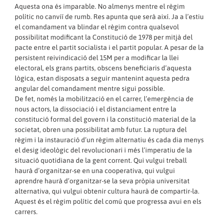
Aquesta ona és imparable. No almenys mentre el règim
polític no canviï de rumb. Res apunta que serà així. Ja a l’estiu
el comandament va blindar el règim contra qualsevol
possibilitat modificant la Constitució de 1978 per mitjà del
pacte entre el partit socialista i el partit popular. A pesar de la
persistent reivindicació del 15M per a modificar la llei
electoral, els grans partits, obscens beneficiaris d’aquesta
lògica, estan disposats a seguir mantenint aquesta pedra
angular del comandament mentre sigui possible.
De fet, només la mobilització en el carrer, l’emergència de
nous actors, la dissociació i el distanciament entre la
constitució formal del govern i la constitució material de la
societat, obren una possibilitat amb futur. La ruptura del
règim i la instauració d’un règim alternatiu és cada dia menys
el desig ideològic del revolucionari i més l’imperatiu de la
situació quotidiana de la gent corrent. Qui vulgui treball
haurà d’organitzar-se en una cooperativa, qui vulgui
aprendre haurà d’organitzar-se la seva pròpia universitat
alternativa, qui vulgui obtenir cultura haurà de compartir-la.
Aquest és el règim polític del comú que progressa avui en els
carrers.