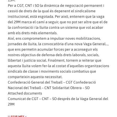
15M.
Per a CGT, CNT i SO la dinàmica de negociació permanent i
cessió de drets de la qual és depenent el sindicalisme
institucional, està esgotada. Per això, entenem que la vaga
del 29M marca el camí a seguir, que no pot ser altre que el de
la confrontació i la lluita contra un sistema que vol acabar
amb els drets més elementals.
Així, ens comprometem a impulsar noves mobilitzacions,
jornades de lluita, la convocatòria d’una nova Vaga General…,
que ens permetin acumular forces per a aconseguir els
nostres objectius de defensa dels drets laborals, socials,
llibertat i justícia social. Finalment, tornem a reiterar que
aquesta lluita volem fer-la al costat d’aquelles organitzacions
sindicals de classe i moviments socials combatius que
comparteixin aquesta necessitat.
Confederació General del Treball – CGT Confederació
Nacional del Treball – CNT Solidaritat Obrera – SO
Attached documents
Comunicat de CGT – CNT – SO després de la Vaga General del
29M
LLEGIR MÉS »