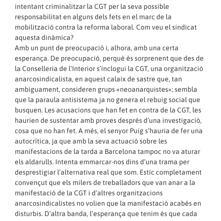
intentant criminalitzar la CGT per la seva possible
responsabilitat en alguns dels fets en el marc de la
mobilització contra la reforma laboral. Com veu el sindicat
aquesta dinàmica?
Amb un punt de preocupació i, alhora, amb una certa
esperança. De preocupació, perquè és sorprenent que des de
la Conselleria de l’Interior s’inclogui la CGT, una organització
anarcosindicalista, en aquest calaix de sastre que, tan
ambiguament, consideren grups «neoanarquistes»; sembla
que la paraula antisistema ja no genera el rebuig social que
busquen. Les acusacions que han fet en contra de la CGT, les
haurien de sustentar amb proves després d’una investigació,
cosa que no han fet. A més, el senyor Puig s’hauria de fer una
autocrítica, ja que amb la seva actuació sobre les
manifestacions de la tarda a Barcelona tampoc no va aturar
els aldarulls. Intenta emmarcar-nos dins d’una trama per
desprestigiar l’alternativa real que som. Estic completament
convençut que els milers de treballadors que van anar a la
manifestació de la CGT i d’altres organitzacions
anarcosindicalistes no volien que la manifestació acabés en
disturbis. D’altra banda, l’esperança que tenim és que cada