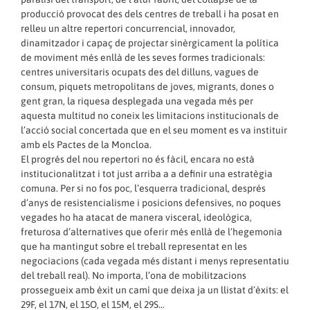
producció provocat des dels centres de treball i ha posat en
relleu un altre repertori concurrencial, innovador,
dinamitzador i capaç de projectar sinèrgicament la política
de moviment més enllà de les seves formes tradicionals:
centres universitaris ocupats des del dilluns, vagues de
consum, piquets metropolitans de joves, migrants, dones o
gent gran, la riquesa desplegada una vegada més per
aquesta multitud no coneix les limitacions institucionals de
l’acció social concertada que en el seu moment es va instituir
amb els Pactes de la Moncloa.
El progrés del nou repertori no és fàcil, encara no està
institucionalitzat i tot just arriba a a definir una estratègia
comuna. Per si no fos poc, l’esquerra tradicional, després
d’anys de resistencialisme i posicions defensives, no poques
vegades ho ha atacat de manera visceral, ideològica,
freturosa d’alternatives que oferir més enllà de l’hegemonia
que ha mantingut sobre el treball representat en les
negociacions (cada vegada més distant i menys representatiu
del treball real). No importa, l’ona de mobilitzacions
prossegueix amb èxit un camí que deixa ja un llistat d’èxits: el
29F, el 17N, el 15O, el 15M, el 29S…