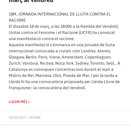
18M, JORNADA INTERNACIONAL DE LLUITA CONTRA EL
RACISME
El dissabte 18 de març, a les 18:00h a la Rambla del Vendrell,
Unitat contra el Feixisme i el Racisme (UCFR) ha convocat
una manifestació contra el racisme.
Aquesta manifestació s’emmarca en una jornada de lluita
internacional convocada a ciutats com Londres, Atenes,
Glasgow, Berlin, París, Viena, Amsterdam, Copenhaguen,
Zurich, Varsòvia, Nicòsia, Noca York, Sydney, Toronto, Seül… A
Catalunya es convoquen concentracions durant el matí a
Molins de Rei, Manresa, Olot, Pineda de Mar. I per la tarda a
Lleida hi ha una convocatòria proposada per Lleida Lliure de
Franquisme i la convocatòria del Vendrell.
LLEGIR MÉS »
14/03/2017 - 19:29:00