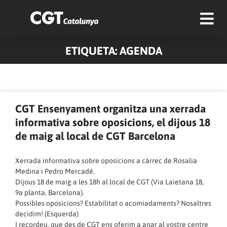
ETIQUETA: AGENDA
Pàgina
Pàgina
Pàgina
Pàgina
Pàgina
Pàgina
Pàgina
Pàgina
Pàgina
Pàgina
CGT Ensenyament organitza una xerrada
informativa sobre oposicions, el dijous 18
de maig al local de CGT Barcelona
Xerrada informativa sobre oposicions a càrrec de Rosalia
Medina i Pedro Mercadé.
Dijous 18 de maig a les 18h al local de CGT (Via Laietana 18,
9a planta, Barcelona).
Possibles oposicions? Estabilitat o acomiadaments? Nosaltres
decidim! (Esquerda)
I recordeu, que des de CGT ens oferim a anar al vostre centre