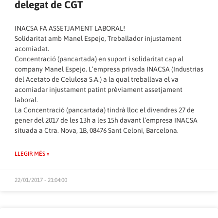
delegat de CGT
INACSA FA ASSETJAMENT LABORAL!
Solidaritat amb Manel Espejo, Treballador injustament
acomiadat.
Concentració (pancartada) en suport i solidaritat cap al
company Manel Espejo. L’empresa privada INACSA (Industrias
del Acetato de Celulosa S.A.) a la qual treballava el va
acomiadar injustament patint prèviament assetjament
laboral.
La Concentració (pancartada) tindrà lloc el divendres 27 de
gener del 2017 de les 13h a les 15h davant l’empresa INACSA
situada a Ctra. Nova, 1B, 08476 Sant Celoni, Barcelona.
LLEGIR MÉS »
22/01/2017 - 21:04:00