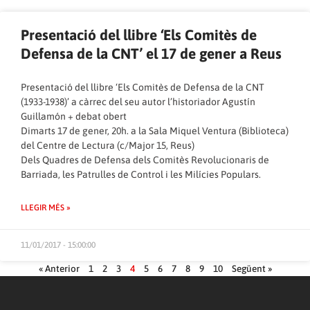
Presentació del llibre ‘Els Comitès de
Defensa de la CNT’ el 17 de gener a Reus
Presentació del llibre ‘Els Comitès de Defensa de la CNT
(1933-1938)’ a càrrec del seu autor l’historiador Agustín
Guillamón + debat obert
Dimarts 17 de gener, 20h. a la Sala Miquel Ventura (Biblioteca)
del Centre de Lectura (c/Major 15, Reus)
Dels Quadres de Defensa dels Comitès Revolucionaris de
Barriada, les Patrulles de Control i les Milícies Populars.
LLEGIR MÉS »
11/01/2017 - 15:00:00
« Anterior
1
2
3
4
5
6
7
8
9
10
Següent »