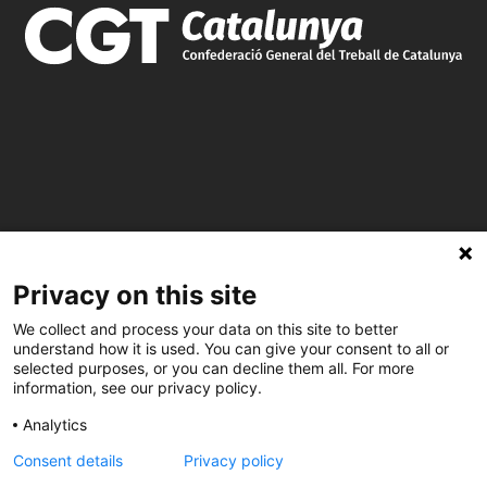
C/ Burgos 59, Baixos – 08014 Barcelona
Privacy on this site
We collect and process your data on this site to better
spccc@
spcgtcatalunya.cat
understand how it is used. You can give your consent to all or
selected purposes, or you can decline them all. For more
information, see our privacy policy.
935 120 481
Analytics
@CGTCatalunya
Consent details
Privacy policy