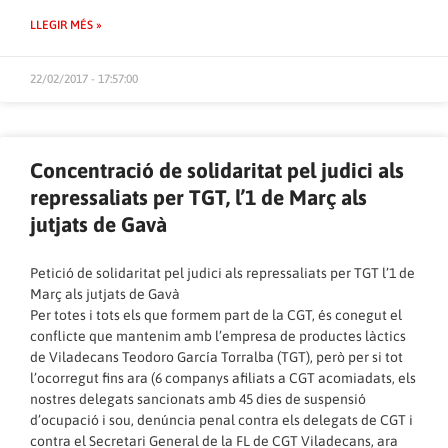
LLEGIR MÉS »
22/02/2017 - 17:57:00
Concentració de solidaritat pel judici als
repressaliats per TGT, l’1 de Març als
jutjats de Gavà
Petició de solidaritat pel judici als repressaliats per TGT l’1 de
Març als jutjats de Gavà
Per totes i tots els que formem part de la CGT, és conegut el
conflicte que mantenim amb l’empresa de productes làctics
de Viladecans Teodoro García Torralba (TGT), però per si tot
l’ocorregut fins ara (6 companys afiliats a CGT acomiadats, els
nostres delegats sancionats amb 45 dies de suspensió
d’ocupació i sou, denúncia penal contra els delegats de CGT i
contra el Secretari General de la FL de CGT Viladecans, ara