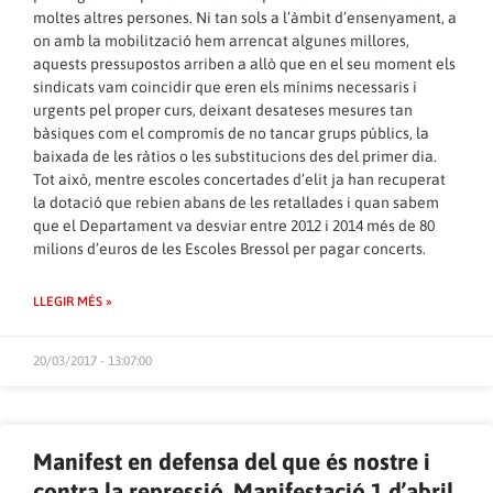
moltes altres persones. Ni tan sols a l’àmbit d’ensenyament, a
on amb la mobilització hem arrencat algunes millores,
aquests pressupostos arriben a allò que en el seu moment els
sindicats vam coincidir que eren els mínims necessaris i
urgents pel proper curs, deixant desateses mesures tan
bàsiques com el compromís de no tancar grups públics, la
baixada de les ràtios o les substitucions des del primer dia.
Tot això, mentre escoles concertades d’elit ja han recuperat
la dotació que rebien abans de les retallades i quan sabem
que el Departament va desviar entre 2012 i 2014 més de 80
milions d’euros de les Escoles Bressol per pagar concerts.
LLEGIR MÉS »
20/03/2017 - 13:07:00
Manifest en defensa del que és nostre i
contra la repressió. Manifestació 1 d’abril