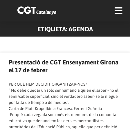
ETIQUETA: AGENDA
Pàgina
Pàgina
Pàgina
Pàgina
Pàgina
Pàgina
Pàgina
Pàgina
Pàgina
Pàgina
Presentació de CGT Ensenyament Girona
el 17 de febrer
PER QUÈ HEM DECIDIT ORGANITZAR-NOS?
“ No debe quedar un solo ser humano a quien el saber –no el
semi/saber superficial, sino el verdadero saber- se le niegue
por falta de tiempo o de medios”.
Carta de Piotr Kropotkin a Francesc Ferrer i Guàrdia
-Perquè cada vegada som més els membres de la comunitat
educativa que denunciem les derives mercantilistes i
autoritàries de l’Educació Pública, aquella que per definició