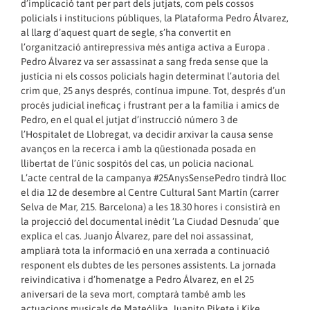
d’implicació tant per part dels jutjats, com pels cossos
policials i institucions públiques, la Plataforma Pedro Álvarez,
al llarg d’aquest quart de segle, s’ha convertit en
l’organització antirepressiva més antiga activa a Europa .
Pedro Álvarez va ser assassinat a sang freda sense que la
justícia ni els cossos policials hagin determinat l’autoria del
crim que, 25 anys després, contínua impune. Tot, després d’un
procés judicial ineficaç i frustrant per a la família i amics de
Pedro, en el qual el jutjat d’instrucció número 3 de
l’Hospitalet de Llobregat, va decidir arxivar la causa sense
avanços en la recerca i amb la qüestionada posada en
llibertat de l’únic sospitós del cas, un policia nacional.
L’acte central de la campanya #25AnysSensePedro tindrà lloc
el dia 12 de desembre al Centre Cultural Sant Martín (carrer
Selva de Mar, 215. Barcelona) a les 18.30 hores i consistirà en
la projecció del documental inèdit ‘La Ciudad Desnuda’ que
explica el cas. Juanjo Álvarez, pare del noi assassinat,
ampliarà tota la informació en una xerrada a continuació
responent els dubtes de les persones assistents. La jornada
reivindicativa i d’homenatge a Pedro Álvarez, en el 25
aniversari de la seva mort, comptarà també amb les
actuacions musicals de Mateólika, Juanito Pikete i Kike