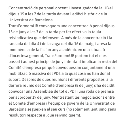
Concentració de personal docent i investigador de la UB el
dijous 15 a les 7 de la tarda davant l’edifici històric de la
Universitat de Barcelona
TransFormemUB convoquem una concentració per al dijous
15 de juny a les 7 de la tarda per fer efectiva la taula
reivindicativa que defensem. A més de la concentració i la
tancada del dia 4 i de la vaga del dia 16 de maig, i atesa la
imminència de la fi d’un any acadèmic en una situació
d’incertesa general, TransFormemUB portem tot el mes
passat i aquest principi de juny intentant implicar la resta del
Comitè d’empresa perquè convoquéssim conjuntament una
mobilització massiva del PDI, a la qual cosa no han donat
suport. Després de dues reunions i diferents propostes, a la
darrera reunió del Comitè d’empresa (8 de juny) s’ha decidit
convocar una Assemblea de tot el PDI i una roda de premsa
per al proper 19 de juny. Mentrestant les negociacions entre
el Comitè d’empresa i l’equip de govern de la Universitat de
Barcelona segueixen el seu curs (no solament lent, sinó gens
resolutori respecte al que reivindiquem).