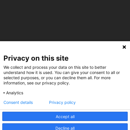
Privacy on this site
C/ Burgos 59, Baixos – 08014 Barcelona
We collect and process your data on this site to better
understand how it is used. You can give your consent to all or
spccc@
spcgtcatalunya.cat
selected purposes, or you can decline them all. For more
information, see our privacy policy.
935 120 481
Analytics
Consent details
Privacy policy
@CGTCatalunya
Accept all
cgtcatalunya
CGTCatalunya
Decline all