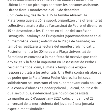
Ubieto i amb un pica-tapa per totes les persones assistents.
Ofrena floral i manifestació el 15 de desembre
Com cada any, des de fa ja 25, la família Álvarez i la
Plataforma que els dóna suport, organitzen una ofrena floral
col·lectiva el mateix dia de l’assassinat de Pedro, el divendres
15 de desembre, a les 11 hores en el lloc del succés: en
l’avinguda Catalunya de l’Hospitalet (aproximadament en el
número 94 del carrer, enfront de la Plaça de Granada) on
també es realitzarà la lectura del manifest reivindicatiu.
Posteriorment, a les 20 hores a la Plaça Universitat de
Barcelona es convoca a la manifestació massiva que cada
any exigeix la fi de la impunitat en l’assassinat de Pedro i
l’esclariment del crim, al mateix temps que exigeix
responsabilitats a les autoritats. Una lluita contra els abusos
de poder que la Plataforma Pedro Álvarez ha fet seva,
solidaritzant-se i mostrant el seu suport davant cada nou cas
que coneix d’abusos de poder policial, judicial, polític o de
qualsevol tipus, evidenciant que no són casos aïllats.
La manifestació d’aquest any 2017, coincidint amb el 25
aniversari de la mort violenta del jove, serà una jornada
especialment simbòlica.