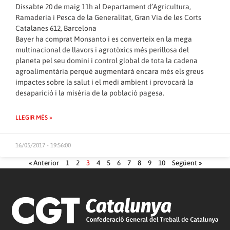
Dissabte 20 de maig 11h al Departament d’Agricultura,
Ramaderia i Pesca de la Generalitat, Gran Via de les Corts
Catalanes 612, Barcelona
Bayer ha comprat Monsanto i es converteix en la mega
multinacional de llavors i agrotòxics més perillosa del
planeta pel seu domini i control global de tota la cadena
agroalimentària perquè augmentarà encara més els greus
impactes sobre la salut i el medi ambient i provocarà la
desaparició i la misèria de la població pagesa.
LLEGIR MÉS »
16/05/2017 - 19:56:00
« Anterior
1
2
3
4
5
6
7
8
9
10
Següent »