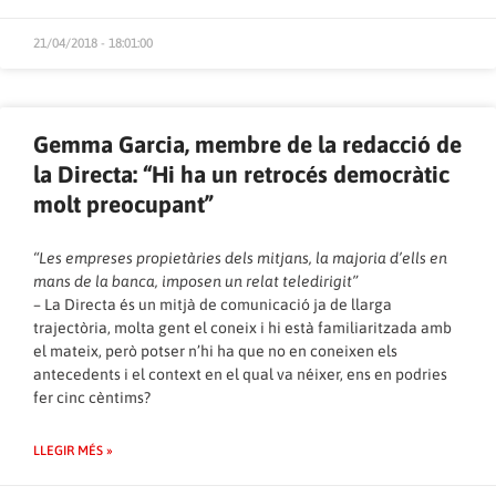
21/04/2018 - 18:01:00
Gemma Garcia, membre de la redacció de
la Directa: “Hi ha un retrocés democràtic
molt preocupant”
“Les empreses propietàries dels mitjans, la majoria d’ells en
mans de la banca, imposen un relat teledirigit”
– La Directa és un mitjà de comunicació ja de llarga
trajectòria, molta gent el coneix i hi està familiaritzada amb
el mateix, però potser n’hi ha que no en coneixen els
antecedents i el context en el qual va néixer, ens en podries
fer cinc cèntims?
LLEGIR MÉS »