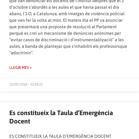
que van denunciar els docents de l’institut després que el 2
d’octubre s’abordés a les aules el que havia passat el dia
abans, l’1-O, a Catalunya, amb imatges de violència policial
que van fer la volta al món. El mateix dia el PP va anunciar
que presentarà una proposta de resolució al Parlament
perquè es creï un mecanisme de denúncies anònimes per
“evitar casos de discriminació i d’instrumentalització” a les
aules, a banda de plantejar que s’inhabiliti els professorsque
“adoctrinin”.
LLEGIR MÉS »
15/05/2018 - 02:58:22
Es constitueix la Taula d’Emergència
Docent
ES CONSTITUEIX LA TAULA D’EMERGÈNCIA DOCENT