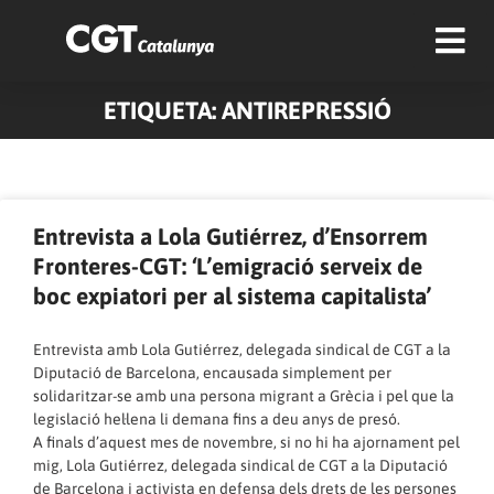
ETIQUETA: ANTIREPRESSIÓ
Pàgina
Pàgina
Pàgina
Pàgina
Pàgina
Pàgina
Pàgina
Pàgina
Pàgina
Pàgina
Entrevista a Lola Gutiérrez, d’Ensorrem
Fronteres-CGT: ‘L’emigració serveix de
boc expiatori per al sistema capitalista’
Entrevista amb Lola Gutiérrez, delegada sindical de CGT a la
Diputació de Barcelona, encausada simplement per
solidaritzar-se amb una persona migrant a Grècia i pel que la
legislació hel·lena li demana fins a deu anys de presó.
A finals d’aquest mes de novembre, si no hi ha ajornament pel
mig, Lola Gutiérrez, delegada sindical de CGT a la Diputació
de Barcelona i activista en defensa dels drets de les persones