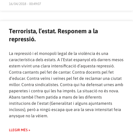
16/04/2018 - 00:49:07
Terrorista, l’estat. Responem a la
repressió.
La repressió i el monopoli legal de la violència és una
característica dels estats. A l’Estat espanyol els darrers mesos
estem vivint una clara intensificació d’aquesta repressió.
Contra cantants pel fet de cantar. Contra docents pel fet
d’educar. Contra veïns i veïnes pel fet de reclamar una ciutat
millor. Contra sindicalistes. Contra qui ha defensat urnes amb
paperetes i contra qui les ha imprès. La situació no és nova.
Abans també l’hem patida a mans de les diferents
institucions de l’estat (Generalitat i alguns ajuntaments
inclosos), però a ningú escapa que ara la seva intensitat feia
anysque no la vèiem.
LLEGIR MÉS »