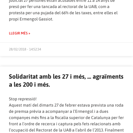
judicial 27 persones estan acusades entre 11 a 14 anys de
presó per fer una tancada al rectorat de la UAB, com a
protesta per una pujada del 66% de les taxes, entre elles el
propi Ermengol Gassiot.
LLEGIR MÉS »
28/02/2018 - 14:52:34
Solidaritat amb les 27 i més, … agraïments
a les 200 i més.
Stop repressió!
Aquest matí del dimarts 27 de febrer estava prevista una roda
de premsa prèvia a acompanyar a l’Ermengol i a dues
companyes més fins a la fiscalia superior de Catalunya per fer
front a l’ordre de recerca i captura pels fets relacionats amb
l’ocupació del Rectorat de la UAB a l’abril de l’2013. Finalment