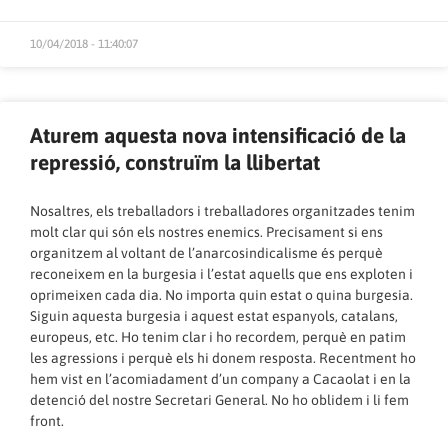
10/04/2018 - 11:40:07
Aturem aquesta nova intensificació de la
repressió, construïm la llibertat
Nosaltres, els treballadors i treballadores organitzades tenim
molt clar qui són els nostres enemics. Precisament si ens
organitzem al voltant de l’anarcosindicalisme és perquè
reconeixem en la burgesia i l’estat aquells que ens exploten i
oprimeixen cada dia. No importa quin estat o quina burgesia.
Siguin aquesta burgesia i aquest estat espanyols, catalans,
europeus, etc. Ho tenim clar i ho recordem, perquè en patim
les agressions i perquè els hi donem resposta. Recentment ho
hem vist en l’acomiadament d’un company a Cacaolat i en la
detenció del nostre Secretari General. No ho oblidem i li fem
front.