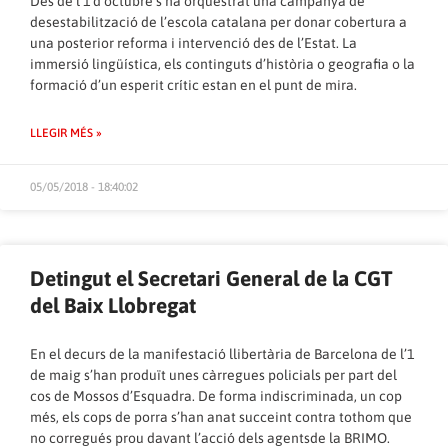
Des de l’1 d’octubre s’ha orquestrat una campanya de
desestabilització de l’escola catalana per donar cobertura a
una posterior reforma i intervenció des de l’Estat. La
immersió lingüística, els continguts d’història o geografia o la
formació d’un esperit crític estan en el punt de mira.
LLEGIR MÉS »
05/05/2018 - 18:40:02
Detingut el Secretari General de la CGT
del Baix Llobregat
En el decurs de la manifestació llibertària de Barcelona de l’1
de maig s’han produït unes càrregues policials per part del
cos de Mossos d’Esquadra. De forma indiscriminada, un cop
més, els cops de porra s’han anat succeint contra tothom que
no corregués prou davant l’acció dels agentsde la BRIMO.