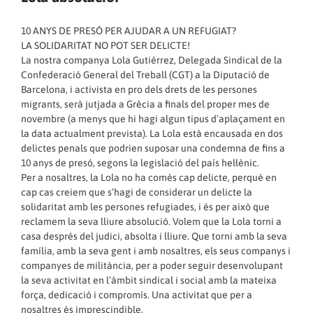
10 ANYS DE PRESÓ PER AJUDAR A UN REFUGIAT?
LA SOLIDARITAT NO POT SER DELICTE!
La nostra companya Lola Gutiérrez, Delegada Sindical de la
Confederació General del Treball (CGT) a la Diputació de
Barcelona, i activista en pro dels drets de les persones
migrants, serà jutjada a Grècia a finals del proper mes de
novembre (a menys que hi hagi algun tipus d’aplaçament en
la data actualment prevista). La Lola està encausada en dos
delictes penals que podrien suposar una condemna de fins a
10 anys de presó, segons la legislació del país hel·lènic.
Per a nosaltres, la Lola no ha comès cap delicte, perquè en
cap cas creiem que s’hagi de considerar un delicte la
solidaritat amb les persones refugiades, i és per això que
reclamem la seva lliure absolució. Volem que la Lola torni a
casa després del judici, absolta i lliure. Que torni amb la seva
família, amb la seva gent i amb nosaltres, els seus companys i
companyes de militància, per a poder seguir desenvolupant
la seva activitat en l’àmbit sindical i social amb la mateixa
força, dedicació i compromís. Una activitat que per a
nosaltres és imprescindible.