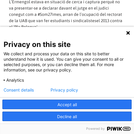
L’Ermengol estava en situació de cerca i captura perquè no
va presentar-se a declarar davant el jutge en el judici
conegut com a #Som27imes, arran de l’ocupació del rectorat
de la UAB que van fer estudiants i sindicalistesel 2013 contra
el ‘Pla Bolonya’.
LLEGIR MÉS »
Privacy on this site
We collect and process your data on this site to better
27/02/2018 - 17:40:29
understand how it is used. You can give your consent to all or
selected purposes, or you can decline them all. For more
information, see our privacy policy.
Analytics
Realitzada roda de premsa i concentració
Consent details
Privacy policy
a Terrassa el 26 de febrer en solidaritat
amb Ermengol Gassiot
Accept all
Prop de 200 persones s’ha concentrat el dilluns 26 de febrer
Decline all
davant de l’Ajuntament de Terrassa per assistir a la roda de
premsa convocada per Solidaritat Antirepressiva de Terrassa i
Powered by