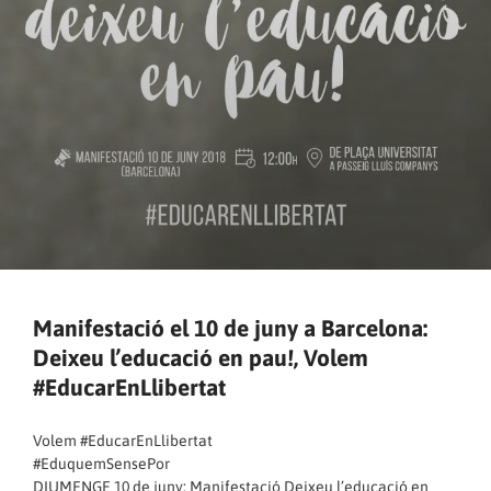
Manifestació el 10 de juny a Barcelona:
Deixeu l’educació en pau!, Volem
#EducarEnLlibertat
Volem #EducarEnLlibertat
#EduquemSensePor
DIUMENGE 10 de juny: Manifestació Deixeu l’educació en