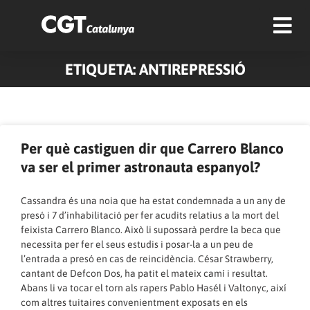
ETIQUETA: ANTIREPRESSIÓ
Pàgina
Pàgina
Pàgina
Pàgina
Pàgina
Pàgina
Pàgina
Pàgina
Pàgina
Pàgina
Per què castiguen dir que Carrero Blanco
va ser el primer astronauta espanyol?
Cassandra és una noia que ha estat condemnada a un any de
presó i 7 d’inhabilitació per fer acudits relatius a la mort del
feixista Carrero Blanco. Això li supossarà perdre la beca que
necessita per fer el seus estudis i posar-la a un peu de
l’entrada a presó en cas de reincidència. César Strawberry,
cantant de Defcon Dos, ha patit el mateix camí i resultat.
Abans li va tocar el torn als rapers Pablo Hasél i Valtonyc, així
com altres tuitaires convenientment exposats en els