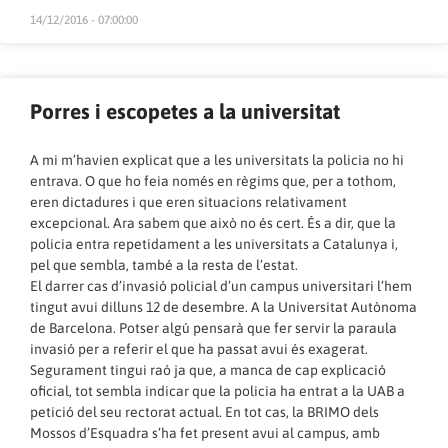
14/12/2016 - 07:00:00
Porres i escopetes a la universitat
A mi m’havien explicat que a les universitats la policia no hi
entrava. O que ho feia només en règims que, per a tothom,
eren dictadures i que eren situacions relativament
excepcional. Ara sabem que això no és cert. És a dir, que la
policia entra repetidament a les universitats a Catalunya i,
pel que sembla, també a la resta de l’estat.
El darrer cas d’invasió policial d’un campus universitari l’hem
tingut avui dilluns 12 de desembre. A la Universitat Autònoma
de Barcelona. Potser algú pensarà que fer servir la paraula
invasió per a referir el que ha passat avui és exagerat.
Segurament tingui raó ja que, a manca de cap explicació
oficial, tot sembla indicar que la policia ha entrat a la UAB a
petició del seu rectorat actual. En tot cas, la BRIMO dels
Mossos d’Esquadra s’ha fet present avui al campus, amb