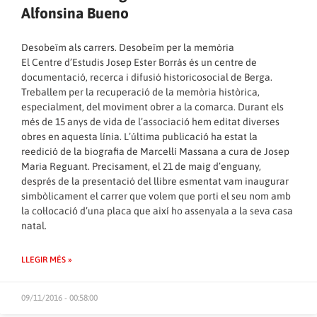
Alfonsina Bueno
Desobeïm als carrers. Desobeïm per la memòria
El Centre d’Estudis Josep Ester Borràs és un centre de
documentació, recerca i difusió historicosocial de Berga.
Treballem per la recuperació de la memòria històrica,
especialment, del moviment obrer a la comarca. Durant els
més de 15 anys de vida de l’associació hem editat diverses
obres en aquesta línia. L’última publicació ha estat la
reedició de la biografia de Marcel·lí Massana a cura de Josep
Maria Reguant. Precisament, el 21 de maig d’enguany,
després de la presentació del llibre esmentat vam inaugurar
simbòlicament el carrer que volem que porti el seu nom amb
la col·locació d’una placa que així ho assenyala a la seva casa
natal.
LLEGIR MÉS »
09/11/2016 - 00:58:00