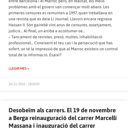
entre Barcelona i el Marroc però, en realitat, els meus
problemes amb el govern van començar molt abans. Les
primeres censures es remunten a 1997, quan treballava en
una revista que es deia Li Journal. Llavors encara regnava
Hassan II. Són gairebé vint anys de censures, assetjament,
judicis… Al final, un arriba a acostumar-se…
– Tancament de revistes, presó, multes, inhabilitació
professional… Coneixent el teu cas i la persecució que has
sofert, un té la impressió de que al Marroc existeix un control
total de la informació. Ésaixí?
LLEGIR MÉS »
16/11/2016 - 18:26:50
Desobeïm als carrers. El 19 de novembre
a Berga reinauguració del carrer Marcel·lí
Massana i inauguració del carrer