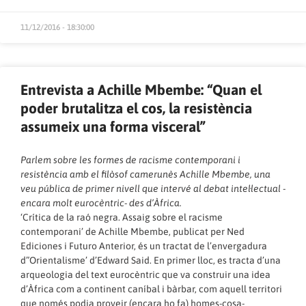
11/12/2016 - 18:30:00
Entrevista a Achille Mbembe: “Quan el
poder brutalitza el cos, la resistència
assumeix una forma visceral”
Parlem sobre les formes de racisme contemporani i
resistència amb el filòsof camerunès Achille Mbembe, una
veu pública de primer nivell que intervé al debat intel·lectual -
encara molt eurocèntric- des d’Àfrica.
‘Crítica de la raó negra. Assaig sobre el racisme
contemporani’ de Achille Mbembe, publicat per Ned
Ediciones i Futuro Anterior, és un tractat de l’envergadura
d”Orientalisme’ d’Edward Said. En primer lloc, es tracta d’una
arqueologia del text eurocèntric que va construir una idea
d’Àfrica com a continent caníbal i bàrbar, com aquell territori
que només podia proveir (encara ho fa) homes-cosa-