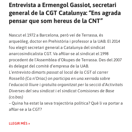
Entrevista a Ermengol Gassiot, secretari
general de la CGT Catalunya: “Ens agrada
pensar que som hereus de la CNT”
Nascut el 1972 a Barcelona, però veí de Terrassa, és
arqueòleg, doctor en Prehistòria i professor a la UAB. El 2014
fou elegit secretari general a Catalunya del sindicat
anarcosindicalista CGT. Va afiliar-se al sindicat el 1998
procedent de l’Assemblea d’Okupes de Terrassa. Des del 2007
és delegat del comitè d’empresa de la UAB.
L’entrevisto dimarts passat al local de la CGT al carrer
Rosselló (Ca n’Oriac) on participa en una xerrada sobre
l’educació lliure i gratuïta organitzat per la secció d’Activitats
Diverses del seu sindicat i el sindicat Comisiones de Base
(co.bas)
– Quina ha estat la seva trajectòria política? Què li va portar a
afilar-se a la CGT?
LLEGIR MÉS »