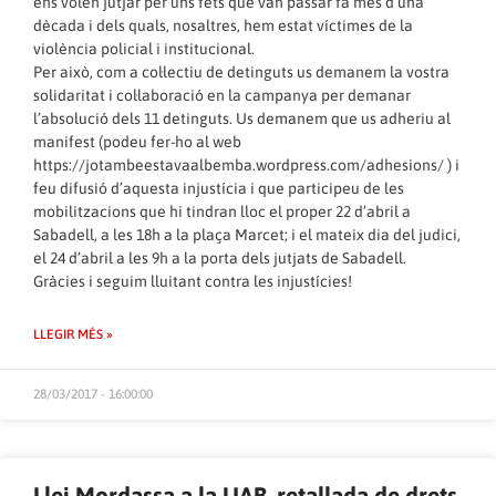
ens volen jutjar per uns fets que van passar fa més d’una
dècada i dels quals, nosaltres, hem estat víctimes de la
violència policial i institucional.
Per això, com a col·lectiu de detinguts us demanem la vostra
solidaritat i col·laboració en la campanya per demanar
l’absolució dels 11 detinguts. Us demanem que us adheriu al
manifest (podeu fer-ho al web
https://jotambeestavaalbemba.wordpress.com/adhesions/
) i
feu difusió d’aquesta injustícia i que participeu de les
mobilitzacions que hi tindran lloc el proper 22 d’abril a
Sabadell, a les 18h a la plaça Marcet; i el mateix dia del judici,
el 24 d’abril a les 9h a la porta dels jutjats de Sabadell.
Gràcies i seguim lluitant contra les injustícies!
LLEGIR MÉS »
28/03/2017 - 16:00:00
Llei Mordassa a la UAB, retallada de drets.