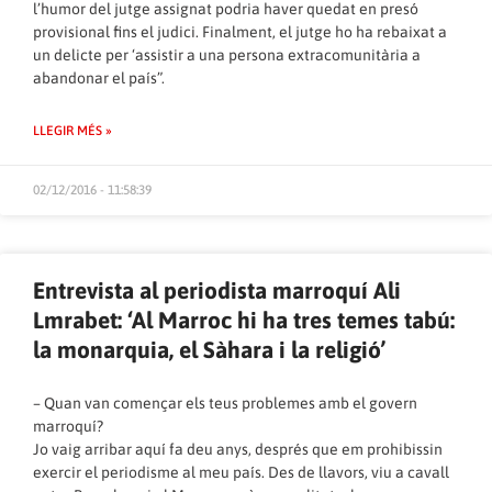
l’humor del jutge assignat podria haver quedat en presó
provisional fins el judici. Finalment, el jutge ho ha rebaixat a
un delicte per ‘assistir a una persona extracomunitària a
abandonar el país”.
LLEGIR MÉS »
02/12/2016 - 11:58:39
Entrevista al periodista marroquí Ali
Lmrabet: ‘Al Marroc hi ha tres temes tabú:
la monarquia, el Sàhara i la religió’
– Quan van començar els teus problemes amb el govern
marroquí?
Jo vaig arribar aquí fa deu anys, després que em prohibissin
exercir el periodisme al meu país. Des de llavors, viu a cavall