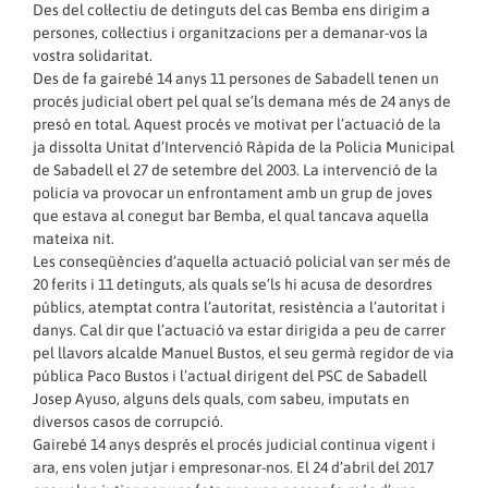
Des del col·lectiu de detinguts del cas Bemba ens dirigim a
persones, col·lectius i organitzacions per a demanar-vos la
vostra solidaritat.
Des de fa gairebé 14 anys 11 persones de Sabadell tenen un
procés judicial obert pel qual se’ls demana més de 24 anys de
presó en total. Aquest procés ve motivat per l’actuació de la
ja dissolta Unitat d’Intervenció Ràpida de la Policia Municipal
de Sabadell el 27 de setembre del 2003. La intervenció de la
policia va provocar un enfrontament amb un grup de joves
que estava al conegut bar Bemba, el qual tancava aquella
mateixa nit.
Les conseqüències d’aquella actuació policial van ser més de
20 ferits i 11 detinguts, als quals se’ls hi acusa de desordres
públics, atemptat contra l’autoritat, resistència a l’autoritat i
danys. Cal dir que l’actuació va estar dirigida a peu de carrer
pel llavors alcalde Manuel Bustos, el seu germà regidor de via
pública Paco Bustos i l’actual dirigent del PSC de Sabadell
Josep Ayuso, alguns dels quals, com sabeu, imputats en
diversos casos de corrupció.
Gairebé 14 anys després el procés judicial continua vigent i
ara, ens volen jutjar i empresonar-nos. El 24 d’abril del 2017