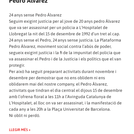
Pedro Álvarez
24 anys sense Pedro Álvarez
Seguim exigint justícia per al jove de 20 anys pedro Álvarez
que va ser assassinat per un policia a L’Hospitalet de
Llobregat la nit del 15 de desembre de 1992 d’un tret al cap.
24 anys sense el Pedro, 24 anys sense justícia. La Plataforma
Pedro Álvarez, moviment social contra l’abús de poder,
segueix exigint justícia i la fi de la impunitat del policía que
va assassinar el Pedro i de la Justícia i els polítics que el van
protegir.
Per això ha seguit preparant activitats durant novembre i
desembre per demostrar que no ens oblidem ni ens
oblidarem mai del nostre company, el Pedro Àlvarez,
activitats que tindran el dia central el dijous 15 de desembre
amb l’ofrena floral a les 11h a l’Avinguda Catalunya de
L’Hospitalet, al lloc on va ser assassinat, i la manifestació de
cada any a les 20h a la Plaça Universitat de Barcelona.
Ni oblit ni perdó.
LLEGIR MÉS »