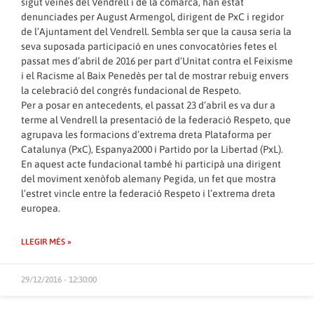
sigut veïnes del Vendrell i de la comarca, han estat
denunciades per August Armengol, dirigent de PxC i regidor
de l’Ajuntament del Vendrell. Sembla ser que la causa seria la
seva suposada participació en unes convocatòries fetes el
passat mes d’abril de 2016 per part d’Unitat contra el Feixisme
i el Racisme al Baix Penedès per tal de mostrar rebuig envers
la celebració del congrés fundacional de Respeto.
Per a posar en antecedents, el passat 23 d’abril es va dur a
terme al Vendrell la presentació de la federació Respeto, que
agrupava les formacions d’extrema dreta Plataforma per
Catalunya (PxC), Espanya2000 i Partido por la Libertad (PxL).
En aquest acte fundacional també hi participà una dirigent
del moviment xenòfob alemany Pegida, un fet que mostra
l’estret vincle entre la federació Respeto i l’extrema dreta
europea.
LLEGIR MÉS »
29/12/2016 - 12:30:00