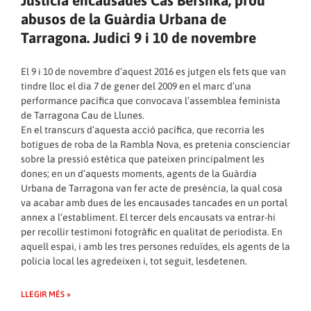
Justícia encausades Cas Bershka, prou
abusos de la Guàrdia Urbana de
Tarragona. Judici 9 i 10 de novembre
El 9 i 10 de novembre d’aquest 2016 es jutgen els fets que van
tindre lloc el dia 7 de gener del 2009 en el marc d’una
performance pacífica que convocava l’assemblea feminista
de Tarragona Cau de Llunes.
En el transcurs d’aquesta acció pacífica, que recorria les
botigues de roba de la Rambla Nova, es pretenia conscienciar
sobre la pressió estètica que pateixen principalment les
dones; en un d’aquests moments, agents de la Guàrdia
Urbana de Tarragona van fer acte de presència, la qual cosa
va acabar amb dues de les encausades tancades en un portal
annex a l’establiment. El tercer dels encausats va entrar-hi
per recollir testimoni fotogràfic en qualitat de periodista. En
aquell espai, i amb les tres persones reduïdes, els agents de la
policia local les agredeixen i, tot seguit, lesdetenen.
LLEGIR MÉS »