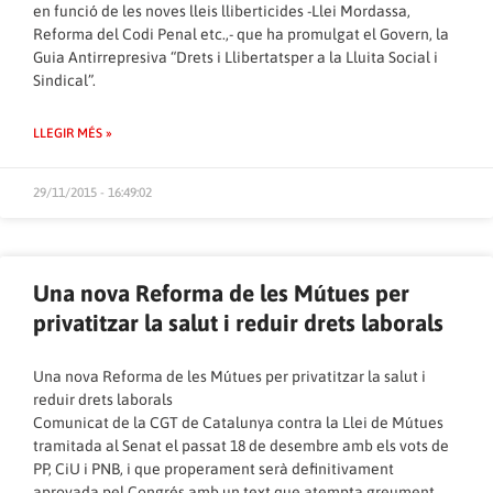
en funció de les noves lleis lliberticides -Llei Mordassa,
Reforma del Codi Penal etc.,- que ha promulgat el Govern, la
Guia Antirrepresiva “Drets i Llibertatsper a la Lluita Social i
Sindical”.
LLEGIR MÉS »
29/11/2015 - 16:49:02
Una nova Reforma de les Mútues per
privatitzar la salut i reduir drets laborals
Una nova Reforma de les Mútues per privatitzar la salut i
reduir drets laborals
Comunicat de la CGT de Catalunya contra la Llei de Mútues
tramitada al Senat el passat 18 de desembre amb els vots de
PP, CiU i PNB, i que properament serà definitivament
aprovada pel Congrés amb un text que atempta greument