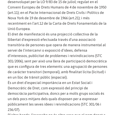
desenvolupat per la LO 9/83 de 15 de juliol; regulat en el
Conveni Europeu de Drets Humans de 4 de novembre de 1950
(art.11); en el Pacte Internacional de Drets Civils i Polítics de
Nova York de 19 de desembre de 1966 (art.21); i més
recentment en l’art.12 de la Carta de Drets Fonamentals de la
Unió Europea.
El dret de manifestació és una projecció col·lectiva de la
llibertat d’expressió efectuada través d’una associació
transitòria de persones que opera de manera instrumental al
servei de l’intercanvi o exposició d’idees, defensa
d’interessos, publicitat de problemes i reivindicacions (STC
301/2006), sent per això una llera de participació democràtica
que es configura de tres elements: una agrupació de persones
de caràcter transitori (temporal), amb finalitat lícita (licitud) i
en un lloc de trànsit públic (espacial).
És un dret d’especial importància en un Estat Social i
Democràtic de Dret, com expressió del principi de
democràcia participativa, doncs per a molts grups socials és
un dels pocs mitjans dels quals disposen per a expressar
públicament les seves idees i reivindicacions (STC 301/06 i
236/07).
D’altra banda, l’escrache no és altra cosa que el nom donat a