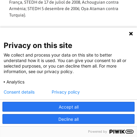
França, STEDH de 17 de juliol de 2008, Achouguian contra
Armènia; STEDH 5 desembre de 2006; Oya Ataman contra
Turquia).
LLEGIR MÉS »
Privacy on this site
15/04/2013 - 16:19:15
We collect and process your data on this site to better
understand how it is used. You can give your consent to all or
selected purposes, or you can decline them all. For more
information, see our privacy policy.
DOCUMENTACIÓ I ESTUDIS
Analytics
Consent details
Privacy policy
Accept all
Decline all
Powered by