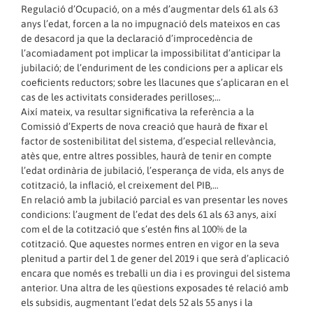
Regulació d’Ocupació, on a més d’augmentar dels 61 als 63
anys l’edat, forcen a la no impugnació dels mateixos en cas
de desacord ja que la declaració d’improcedència de
l’acomiadament pot implicar la impossibilitat d’anticipar la
jubilació; de l’enduriment de les condicions per a aplicar els
coeficients reductors; sobre les llacunes que s’aplicaran en el
cas de les activitats considerades perilloses;…
Així mateix, va resultar significativa la referència a la
Comissió d’Experts de nova creació que haurà de fixar el
factor de sostenibilitat del sistema, d’especial rellevància,
atès que, entre altres possibles, haurà de tenir en compte
l’edat ordinària de jubilació, l’esperança de vida, els anys de
cotització, la inflació, el creixement del PIB,…
En relació amb la jubilació parcial es van presentar les noves
condicions: l’augment de l’edat des dels 61 als 63 anys, així
com el de la cotització que s’estén fins al 100% de la
cotització. Que aquestes normes entren en vigor en la seva
plenitud a partir del 1 de gener del 2019 i que serà d’aplicació
encara que només es treballi un dia i es provingui del sistema
anterior. Una altra de les qüestions exposades té relació amb
els subsidis, augmentant l’edat dels 52 als 55 anys i la