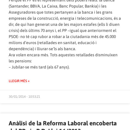
Perquè el PP és el representant dels poders reals: la banca
(Santander, BBVA, La Caixa, Banc Popular, Bankia) i les
Asseguradores que totes pertanyen a la banca i les grans
empreses de la construcció, energia i telecomunicacions, és a
dir, de qui han generat una de les majors estafes (ells li diuen
crisis) dels últims 70 anys i, el PP –igual que anteriorment el
PSOE- no té cap rubor a robar a la ciutadania més de 45.000
milions d’euros (retallades en sanitat, educació i
dependència) i lliurar-se’ls als banca.
Ara volen encara més. Tots aquestes retallades disminuïxen
les pensions:
– Jubilar-se més tard (als 67 anys).
LLEGIR MÉS »
30/01/2014 - 10:53:21
Anàlisi de la Reforma Laboral encoberta