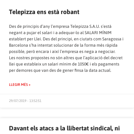
Telepizza ens està robant
Des de principis d’any l’empresa Telepizza S.A.U. s’està
negant a pujar el salari i a adequar-lo al SALARI MÍNIM
establert per Llei. Des del principi, en ciutats com Saragossa i
Barcelona s’ha intentat solucionar de la forma més ràpida
possible, però encara i així l’empresa es nega a negociar.
Les nostres propostes no són altres que l’aplicació del decret
llei que estableix un salari mínim de 1050€ i els pagaments
per demores que van des de gener finsa la data actual.
LLEGIR MÉS »
29/07/2019 - 13:52:51
Davant els atacs a la llibertat sindical, ni