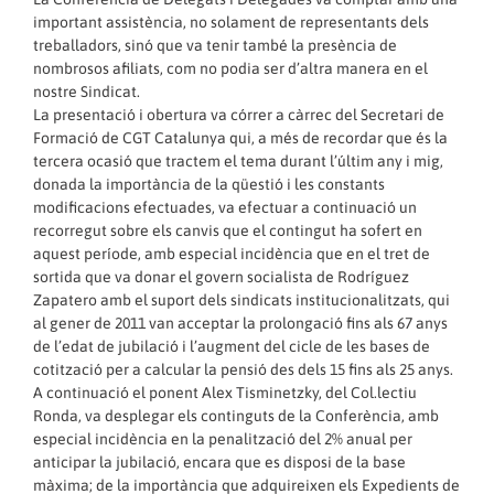
important assistència, no solament de representants dels
treballadors, sinó que va tenir també la presència de
nombrosos afiliats, com no podia ser d’altra manera en el
nostre Sindicat.
La presentació i obertura va córrer a càrrec del Secretari de
Formació de CGT Catalunya qui, a més de recordar que és la
tercera ocasió que tractem el tema durant l’últim any i mig,
donada la importància de la qüestió i les constants
modificacions efectuades, va efectuar a continuació un
recorregut sobre els canvis que el contingut ha sofert en
aquest període, amb especial incidència que en el tret de
sortida que va donar el govern socialista de Rodríguez
Zapatero amb el suport dels sindicats institucionalitzats, qui
al gener de 2011 van acceptar la prolongació fins als 67 anys
de l’edat de jubilació i l’augment del cicle de les bases de
cotització per a calcular la pensió des dels 15 fins als 25 anys.
A continuació el ponent Alex Tisminetzky, del Col.lectiu
Ronda, va desplegar els continguts de la Conferència, amb
especial incidència en la penalització del 2% anual per
anticipar la jubilació, encara que es disposi de la base
màxima; de la importància que adquireixen els Expedients de