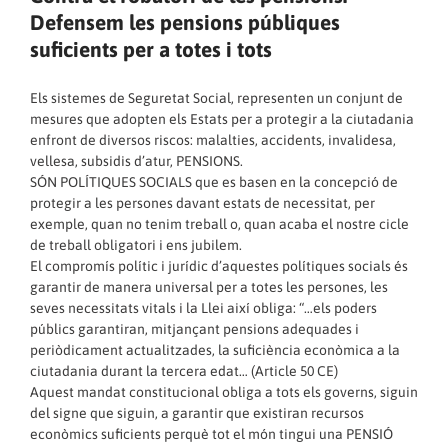
Defensem les pensions públiques
suficients per a totes i tots
Els sistemes de Seguretat Social, representen un conjunt de
mesures que adopten els Estats per a protegir a la ciutadania
enfront de diversos riscos: malalties, accidents, invalidesa,
vellesa, subsidis d’atur, PENSIONS.
SÓN POLÍTIQUES SOCIALS que es basen en la concepció de
protegir a les persones davant estats de necessitat, per
exemple, quan no tenim treball o, quan acaba el nostre cicle
de treball obligatori i ens jubilem.
El compromís polític i jurídic d’aquestes polítiques socials és
garantir de manera universal per a totes les persones, les
seves necessitats vitals i la Llei així obliga: “…els poders
públics garantiran, mitjançant pensions adequades i
periòdicament actualitzades, la suficiència econòmica a la
ciutadania durant la tercera edat… (Article 50 CE)
Aquest mandat constitucional obliga a tots els governs, siguin
del signe que siguin, a garantir que existiran recursos
econòmics suficients perquè tot el món tingui una PENSIÓ