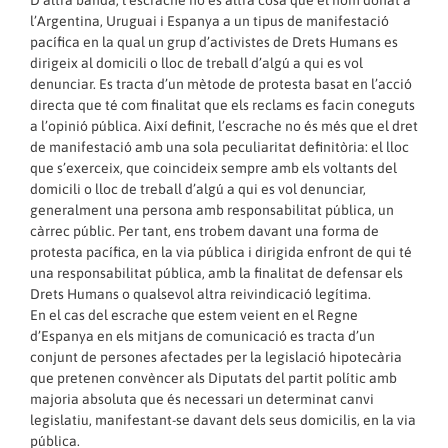
l’Argentina, Uruguai i Espanya a un tipus de manifestació
pacífica en la qual un grup d’activistes de Drets Humans es
dirigeix al domicili o lloc de treball d’algú a qui es vol
denunciar. Es tracta d’un mètode de protesta basat en l’acció
directa que té com finalitat que els reclams es facin coneguts
a l’opinió pública. Així definit, l’escrache no és més que el dret
de manifestació amb una sola peculiaritat definitòria: el lloc
que s’exerceix, que coincideix sempre amb els voltants del
domicili o lloc de treball d’algú a qui es vol denunciar,
generalment una persona amb responsabilitat pública, un
càrrec públic. Per tant, ens trobem davant una forma de
protesta pacífica, en la via pública i dirigida enfront de qui té
una responsabilitat pública, amb la finalitat de defensar els
Drets Humans o qualsevol altra reivindicació legítima.
En el cas del escrache que estem veient en el Regne
d’Espanya en els mitjans de comunicació es tracta d’un
conjunt de persones afectades per la legislació hipotecària
que pretenen convèncer als Diputats del partit polític amb
majoria absoluta que és necessari un determinat canvi
legislatiu, manifestant-se davant dels seus domicilis, en la via
pública.