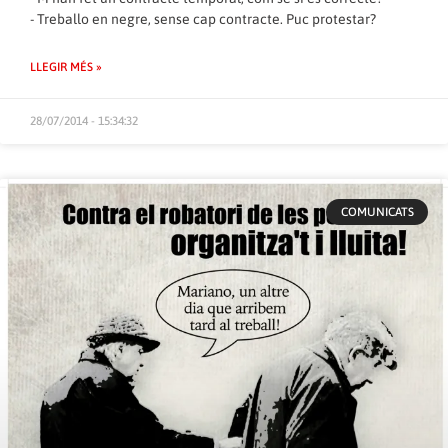
-‎ ‏Treballo en negre,‭ ‬sense cap contracte.‭ ‬Puc protestar‭?
LLEGIR MÉS »
28/07/2014 - 15:34:32
COMUNICATS