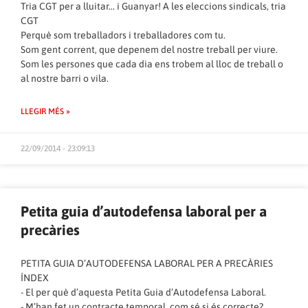
Tria CGT per a lluitar… i Guanyar! A les eleccions sindicals, tria
CGT
Perquè som treballadors i treballadores com tu.
Som gent corrent, que depenem del nostre treball per viure.
Som les persones que cada dia ens trobem al lloc de treball o
al nostre barri o vila.
LLEGIR MÉS »
22/09/2014 - 23:09:13
Petita guia d’autodefensa laboral per a
precàries
PETITA GUIA D’AUTODEFENSA LABORAL PER A PRECÀRIES
ÍNDEX
-‎ ‏El per què d’aquesta Petita Guia d’Autodefensa Laboral.
-‎ ‏M’han fet un contracte temporal,‭ ‬com sé si és correcte‭?