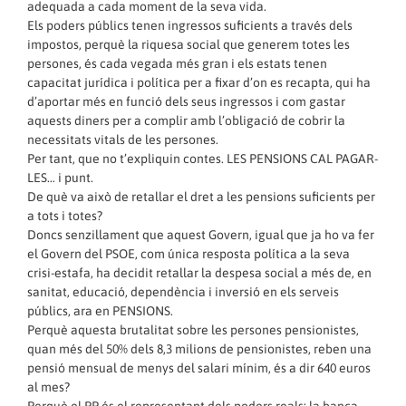
adequada a cada moment de la seva vida.
Els poders públics tenen ingressos suficients a través dels
impostos, perquè la riquesa social que generem totes les
persones, és cada vegada més gran i els estats tenen
capacitat jurídica i política per a fixar d’on es recapta, qui ha
d’aportar més en funció dels seus ingressos i com gastar
aquests diners per a complir amb l’obligació de cobrir la
necessitats vitals de les persones.
Per tant, que no t’expliquin contes. LES PENSIONS CAL PAGAR-
LES… i punt.
De què va això de retallar el dret a les pensions suficients per
a tots i totes?
Doncs senzillament que aquest Govern, igual que ja ho va fer
el Govern del PSOE, com única resposta política a la seva
crisi-estafa, ha decidit retallar la despesa social a més de, en
sanitat, educació, dependència i inversió en els serveis
públics, ara en PENSIONS.
Perquè aquesta brutalitat sobre les persones pensionistes,
quan més del 50% dels 8,3 milions de pensionistes, reben una
pensió mensual de menys del salari mínim, és a dir 640 euros
al mes?