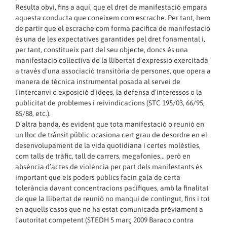
Resulta obvi, fins a aquí, que el dret de manifestació empara
aquesta conducta que coneixem com escrache. Per tant, hem
de partir que el escrache com forma pacífica de manifestació
és una de les expectatives garantides pel dret fonamental i,
per tant, constitueix part del seu objecte, doncs és una
manifestació col·lectiva de la llibertat d’expressió exercitada
a través d’una associació transitòria de persones, que opera a
manera de tècnica instrumental posada al servei de
l’intercanvi o exposició d’idees, la defensa d’interessos o la
publicitat de problemes i reivindicacions (STC 195/03, 66/95,
85/88, etc.).
D’altra banda, és evident que tota manifestació o reunió en
un lloc de trànsit públic ocasiona cert grau de desordre en el
desenvolupament de la vida quotidiana i certes molèsties,
com talls de tràfic, tall de carrers, megafonies… però en
absència d’actes de violència per part dels manifestants és
important que els poders públics facin gala de certa
tolerància davant concentracions pacífiques, amb la finalitat
de que la llibertat de reunió no manqui de contingut, fins i tot
en aquells casos que no ha estat comunicada prèviament a
l’autoritat competent (STEDH 5 març 2009 Baraco contra