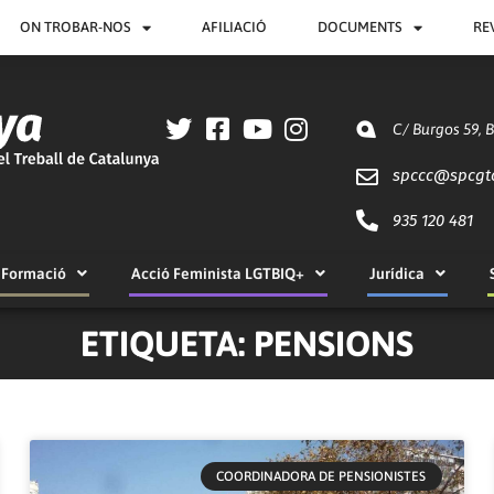
ON TROBAR-NOS
AFILIACIÓ
DOCUMENTS
RE
C/ Burgos 59, 
spccc@
spcgt
935 120 481
Formació
Acció Feminista LGTBIQ+
Jurídica
ETIQUETA: PENSIONS
Pàgina
Pàgina
Pàgina
Pàgina
Pàgina
COORDINADORA DE PENSIONISTES