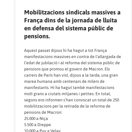
Mobilitzacions sindicals massives a
França dins de la jornada de lluita
en defensa del sistema públic de
pensions.
Aquest passat dijous hi ha hagut a tot França
manifestacions massives en contra de l’allargada de
l’edat de jubilació i al reforma del sistema públic de
pensions que promou el govern de Macron. Els
carrers de París han vist, dijous a la tarda, una gran
marea humana amb centenars de milers de
manifestants. Hi ha hagut també manifestacions
molt grans a ciutats mitjanes i petites. En total,
segons ens informen s’han convocat un total de 250
mobilitzacions per la retirada de la reforma de
pensions de Macron:
25.000 a Niça
5.500 a Dieppe
10.000 a Puy a Velay