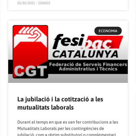
01/02/2021 - 10:04:03
ECONOMIA
La jubilació i la cotització a les
mutualitats laborals
Durant el temps en que es van fer contribucions a les
Mutualitats Laborals per les contingències de
jubilació, com a règim substitutori o complementari