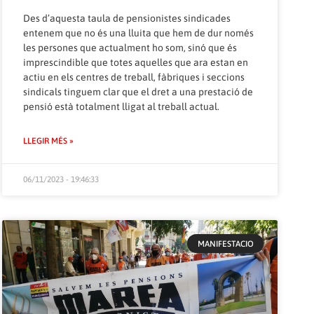
Des d’aquesta taula de pensionistes sindicades
entenem que no és una lluita que hem de dur només
les persones que actualment ho som, sinó que és
imprescindible que totes aquelles que ara estan en
actiu en els centres de treball, fàbriques i seccions
sindicals tinguem clar que el dret a una prestació de
pensió està totalment lligat al treball actual.
LLEGIR MÉS »
06/11/2023 - 19:46:33
MANIFESTACIO