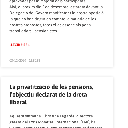
aprovades per la majoria dels participants.
Així, el pròxim dia 5 de desembre, estarem davant la
Delegació del Govern manifestant la nostra oposició,
ja que no han tingut en compte la majoria de les
nostres propostes, totes elles essencials per a
treballadors i pensionistes.
LLEGIR MÉS »
03/12/2020 - 16:50:56
La privatització de les pensions,
l’objectiu declarat de la dreta
liberal
Aquesta setmana, Christine Lagarde, directora
gerent del Fons Monetari Internacional (FMI), ha
visitat l’estat espanyol per inspeccionar les finances i