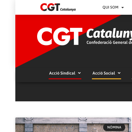
QUI SOM
Acció Sindical
Acció Social
NÒMINA