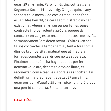
quasi 29 anys i mig. Però només tinc cotitzats a la
Seguretat Social 14 anys i mig. O sigui, quinze anys
sencers de la meva vida com a treballador s’han
esvaït. Més ben dit, de cara l’administració no han
existit mai. Alguns anys van ser per feines sense
contracte i no per voluntat pròpia, perquè de
contracte en vaig estar reclamant mesos i mesos. “La
setmana vinent” em deien sovint. D’altres van ser
falsos contractes a temps parcial, tant a fora com a
dins de la universitat, malgrat que al final feia
jornades complertes si és que no les superava.
Finalment, també hi ha hagut beques per fer
activitats que ara, després d’anys de lluita, es
reconeixen com a tasques laborals i es cotitzen. En
definitiva, malgrat haver treballat 29 anys i mig,
quan em jubili d’aquí a 18 anys i pico no tindré dret a
una pensió complerta. Em faltaran anys.
LLEGIR MÉS »