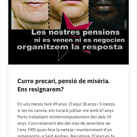
Curro precari, pensió de misèria.
Ens resignarem?
En uns mesos faré 49 anys. D’aquí 18 anys i 5 mesos,
si res no canvia, em tocarà jubilar-me amb 67 anys.
Porto treballant ininterrompudament des dels 19
anys. Concretament des del mes de setembre de
l’any 1991 quan feia la neteja i manteniment d’un
poliesportiu a Sant Andreu, Barcelona. D’això en fa