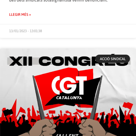
des dels sindicats sotasignantsla venim denunciant.
LLEGIR MÉS »
13/01/2023 - 13:01:38
ACCIÓ SINDICAL