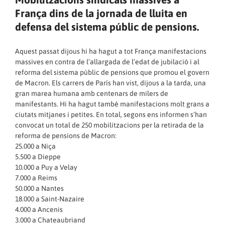
França dins de la jornada de lluita en
defensa del sistema públic de pensions.
Aquest passat dijous hi ha hagut a tot França manifestacions
massives en contra de l’allargada de l’edat de jubilació i al
reforma del sistema públic de pensions que promou el govern
de Macron. Els carrers de París han vist, dijous a la tarda, una
gran marea humana amb centenars de milers de
manifestants. Hi ha hagut també manifestacions molt grans a
ciutats mitjanes i petites. En total, segons ens informen s’han
convocat un total de 250 mobilitzacions per la retirada de la
reforma de pensions de Macron:
25.000 a Niça
5.500 a Dieppe
10.000 a Puy a Velay
7.000 a Reims
50.000 a Nantes
18.000 a Saint-Nazaire
4.000 a Ancenis
3.000 a Chateaubriand