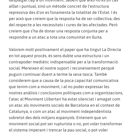
desplegat cap a un moviment. Sabem que això no és un cas
aïllat i puntual, sinó un mètode concret de l’estructura
repressiva des d’on es fonamenta la totalitat de l’Estat. I és
per això que creiem que la resposta ha de ser col·lectiva, des
del respecte a les necessitats i cures de les afectades. Però
creiem que s’ha de donar una resposta conjunta per a
respondre a un atac a tota una comunitat en lluita.
Valorem molt positivament el paper que ha tingut La Directa
en tot aquest procés, és sens dubte una estructura i un
contrapoder mediàtic indispensable per a la transformació
social. Mereixen el nostre suport i reconeixement perquè
puguin continuar duent a terme la seva tasca. També
considerem que a causa de la poca capacitat comunicativa
que tenim com a moviment, i al no poder expressar les
nostres anàlisis i conclusions polítiques com a organitzacions,
l’atac al Moviment Llibertari ha estat silenciat i amagat com
un atac als moviments socials de Barcelona en el context de
Catalunya, o com un atac al moviment independentista
sobretot des dels mitjans espanyols. Entenem que un
moviment social pot ser rupturista o no, pot voler transformar
el sistema imperant i trencar la pau social, o pot voler