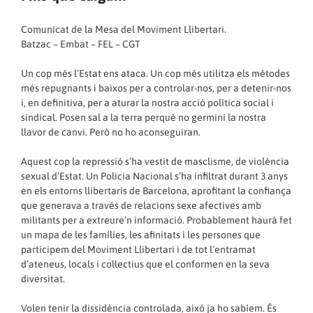
Comunicat de la Mesa del Moviment Llibertari.
Batzac – Embat – FEL – CGT
Un cop més l’Estat ens ataca. Un cop més utilitza els mètodes
més repugnants i baixos per a controlar-nos, per a detenir-nos
i, en definitiva, per a aturar la nostra acció política social i
sindical. Posen sal a la terra perquè no germini la nostra
llavor de canvi. Però no ho aconseguiran.
Aquest cop la repressió s’ha vestit de masclisme, de violència
sexual d’Estat. Un Policia Nacional s’ha infiltrat durant 3 anys
en els entorns llibertaris de Barcelona, aprofitant la confiança
que generava a través de relacions sexe afectives amb
militants per a extreure’n informació. Probablement haurà fet
un mapa de les famílies, les afinitats i les persones que
participem del Moviment Llibertari i de tot l’entramat
d’ateneus, locals i col·lectius que el conformen en la seva
diversitat.
Volen tenir la dissidència controlada, això ja ho sabíem. És