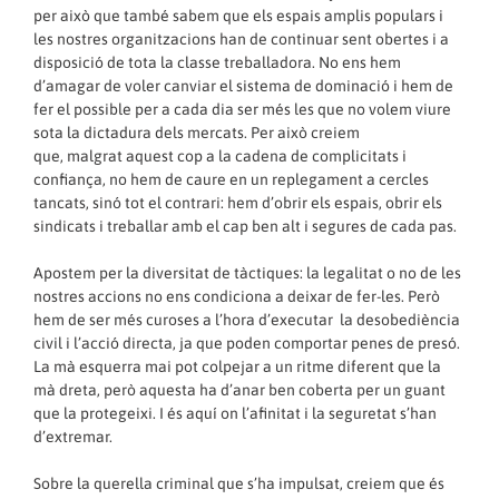
per això que també sabem que els espais amplis populars i
les nostres organitzacions han de continuar sent obertes i a
disposició de tota la classe treballadora. No ens hem
d’amagar de voler canviar el sistema de dominació i hem de
fer el possible per a cada dia ser més les que no volem viure
sota la dictadura dels mercats. Per això creiem
que, malgrat aquest cop a la cadena de complicitats i
confiança, no hem de caure en un replegament a cercles
tancats, sinó tot el contrari: hem d’obrir els espais, obrir els
sindicats i treballar amb el cap ben alt i segures de cada pas.
Apostem per la diversitat de tàctiques: la legalitat o no de les
nostres accions no ens condiciona a deixar de fer-les. Però
hem de ser més curoses a l’hora d’executar la desobediència
civil i l’acció directa, ja que poden comportar penes de presó.
La mà esquerra mai pot colpejar a un ritme diferent que la
mà dreta, però aquesta ha d’anar ben coberta per un guant
que la protegeixi. I és aquí on l’afinitat i la seguretat s’han
d’extremar.
Sobre la querella criminal que s’ha impulsat, creiem que és