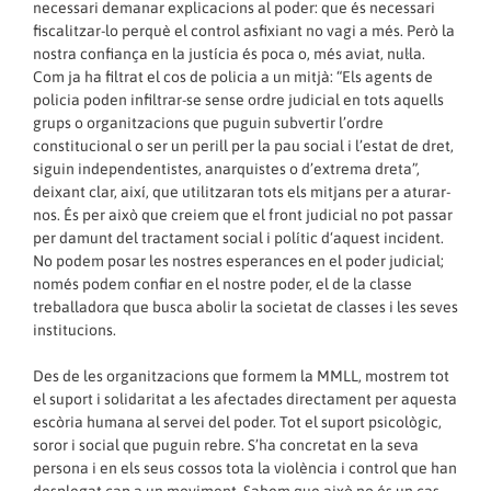
necessari demanar explicacions al poder: que és necessari
fiscalitzar-lo perquè el control asfixiant no vagi a més. Però la
nostra confiança en la justícia és poca o, més aviat, nul·la.
Com ja ha filtrat el cos de policia a un mitjà: “Els agents de
policia poden infiltrar-se sense ordre judicial en tots aquells
grups o organitzacions que puguin subvertir l’ordre
constitucional o ser un perill per la pau social i l’estat de dret,
siguin independentistes, anarquistes o d’extrema dreta”,
deixant clar, així, que utilitzaran tots els mitjans per a aturar-
nos. És per això que creiem que el front judicial no pot passar
per damunt del tractament social i polític d‘aquest incident.
No podem posar les nostres esperances en el poder judicial;
només podem confiar en el nostre poder, el de la classe
treballadora que busca abolir la societat de classes i les seves
institucions.
Des de les organitzacions que formem la MMLL, mostrem tot
el suport i solidaritat a les afectades directament per aquesta
escòria humana al servei del poder. Tot el suport psicològic,
soror i social que puguin rebre. S’ha concretat en la seva
persona i en els seus cossos tota la violència i control que han