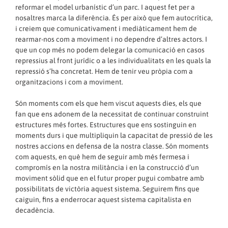
reformar el model urbanístic d’un parc. I aquest fet per a
nosaltres marca la diferència. És per això que fem autocrítica,
i creiem que comunicativament i mediàticament hem de
rearmar-nos com a moviment i no dependre d’altres actors. I
que un cop més no podem delegar la comunicació en casos
repressius al front jurídic o a les individualitats en les quals la
repressió s’ha concretat. Hem de tenir veu pròpia com a
organitzacions i com a moviment.
Són moments com els que hem viscut aquests dies, els que
fan que ens adonem de la necessitat de continuar construint
estructures més fortes. Estructures que ens sostinguin en
moments durs i que multipliquin la capacitat de pressió de les
nostres accions en defensa de la nostra classe. Són moments
com aquests, en què hem de seguir amb més fermesa i
compromís en la nostra militància i en la construcció d’un
moviment sòlid que en el futur proper pugui combatre amb
possibilitats de victòria aquest sistema. Seguirem fins que
caiguin, fins a enderrocar aquest sistema capitalista en
decadència.