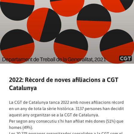
2022: Rècord de noves afiliacions a CGT
Catalunya
La CGT de Catalunya tanca 2022 amb noves afiliacions rècord
en un any de tota la sèrie històrica. 3137 persones han decidit
aquest any organitzar-se a la CGT de Catalunya.
Per segon any consecutiu s’hi han afiliat més dones (51%) que
homes (49%).
Les 20.275 persones organitzades consoliden a la CGT com el