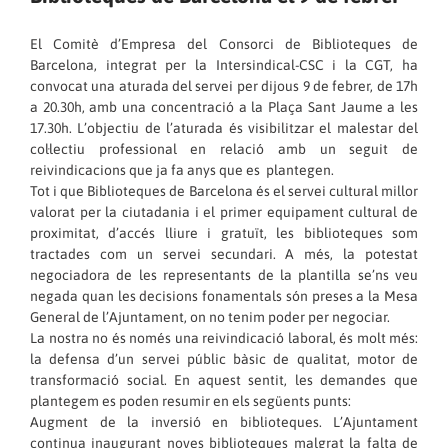
El Comitè d’Empresa del Consorci de Biblioteques de
Barcelona, integrat per la Intersindical-CSC i la CGT, ha
convocat una aturada del servei per dijous 9 de febrer, de 17h
a 20.30h, amb una concentració a la Plaça Sant Jaume a les
17.30h. L’objectiu de l’aturada és visibilitzar el malestar del
col·lectiu professional en relació amb un seguit de
reivindicacions que ja fa anys que es plantegen.
Tot i que Biblioteques de Barcelona és el servei cultural millor
valorat per la ciutadania i el primer equipament cultural de
proximitat, d’accés lliure i gratuït, les biblioteques som
tractades com un servei secundari. A més, la potestat
negociadora de les representants de la plantilla se’ns veu
negada quan les decisions fonamentals són preses a la Mesa
General de l’Ajuntament, on no tenim poder per negociar.
La nostra no és només una reivindicació laboral, és molt més:
la defensa d’un servei públic bàsic de qualitat, motor de
transformació social. En aquest sentit, les demandes que
plantegem es poden resumir en els següents punts:
Augment de la inversió en biblioteques. L’Ajuntament
continua inaugurant noves biblioteques malgrat la falta de