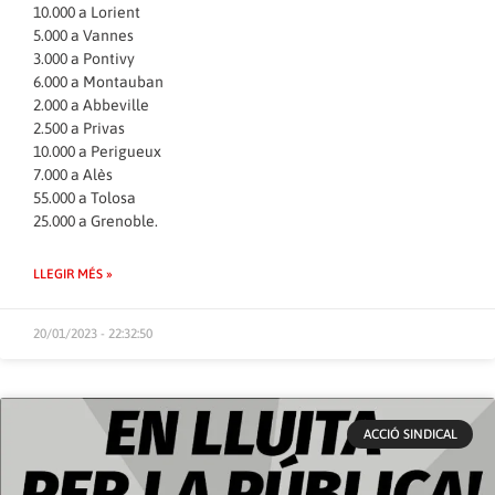
10.000 a Lorient
5.000 a Vannes
3.000 a Pontivy
6.000 a Montauban
2.000 a Abbeville
2.500 a Privas
10.000 a Perigueux
7.000 a Alès
55.000 a Tolosa
25.000 a Grenoble.
LLEGIR MÉS »
20/01/2023 - 22:32:50
ACCIÓ SINDICAL