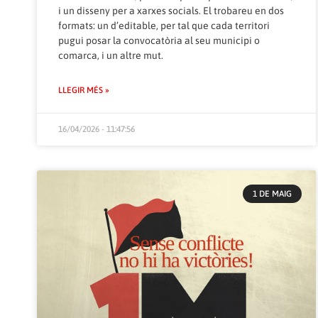
i un disseny per a xarxes socials. El trobareu en dos
formats: un d’editable, per tal que cada territori
pugui posar la convocatòria al seu municipi o
comarca, i un altre mut.
LLEGIR MÉS »
16/04/2026 - 11:47:56
1 DE MAIG