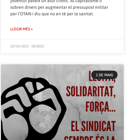
joventut pateix un atur crònic. Al capitalisme li
sobren diners per augmentar el pressupost militar
per l’OTAN i diu que no en té per la sanitat.
LLEGIR MÉS »
20/04/2023 - 08:58:01
1 DE MAIG