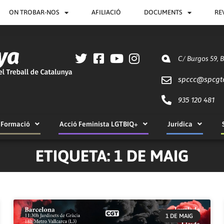
ON TROBAR-NOS
AFILIACIÓ
DOCUMENTS
RE
C/ Burgos 59, 
spccc@
spcgt
935 120 481
Formació
Acció Feminista LGTBIQ+
Jurídica
ETIQUETA: 1 DE MAIG
1 DE MAIG