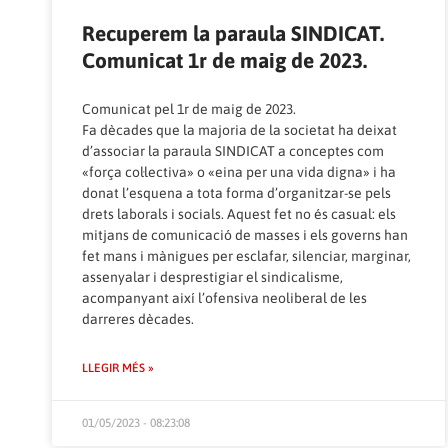
Recuperem la paraula SINDICAT.
Comunicat 1r de maig de 2023.
Comunicat pel 1r de maig de 2023.
Fa dècades que la majoria de la societat ha deixat
d’associar la paraula SINDICAT a conceptes com
«força col·lectiva» o «eina per una vida digna» i ha
donat l’esquena a tota forma d’organitzar-se pels
drets laborals i socials. Aquest fet no és casual: els
mitjans de comunicació de masses i els governs han
fet mans i mànigues per esclafar, silenciar, marginar,
assenyalar i desprestigiar el sindicalisme,
acompanyant així l’ofensiva neoliberal de les
darreres dècades.
LLEGIR MÉS »
01/05/2023 - 08:23:08