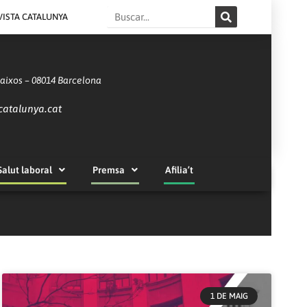
Search
VISTA CATALUNYA
Baixos – 08014 Barcelona
catalunya.cat
Salut laboral
Premsa
Afilia’t
1 DE MAIG