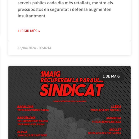
serveis públics cada dia més retallats, mentre els
pressupostos en seguretat i defensa augmenten
insultantment.
LLEGIR MÉS »
16/04/2024 - 09:46:14
1 DE MAIG