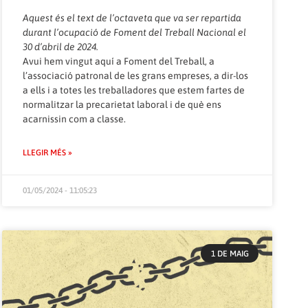
Aquest és el text de l’octaveta que va ser repartida
durant l’ocupació de Foment del Treball Nacional el
30 d’abril de 2024.
Avui hem vingut aquí a Foment del Treball, a
l’associació patronal de les grans empreses, a dir-los
a ells i a totes les treballadores que estem fartes de
normalitzar la precarietat laboral i de què ens
acarnissin com a classe.
LLEGIR MÉS »
01/05/2024 - 11:05:23
1 DE MAIG