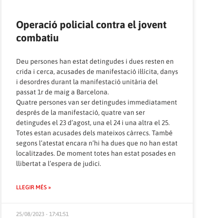
Operació policial contra el jovent
combatiu
Deu persones han estat detingudes i dues resten en
crida i cerca, acusades de manifestació il·lícita, danys
i desordres durant la manifestació unitària del
passat 1r de maig a Barcelona.
Quatre persones van ser detingudes immediatament
després de la manifestació, quatre van ser
detingudes el 23 d’agost, una el 24 i una altra el 25.
Totes estan acusades dels mateixos càrrecs. També
segons l’atestat encara n’hi ha dues que no han estat
localitzades. De moment totes han estat posades en
llibertat a l’espera de judici.
LLEGIR MÉS »
25/08/2023 - 17:41:51