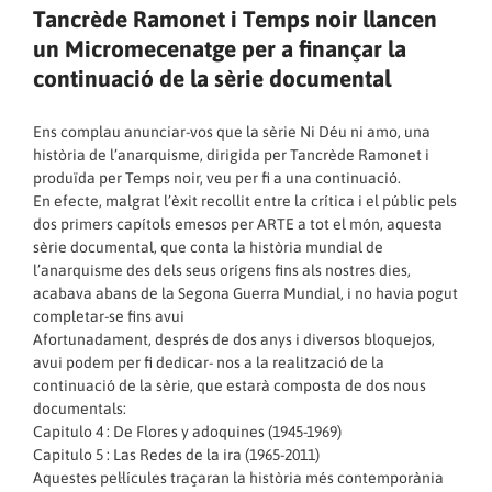
Tancrède Ramonet i Temps noir llancen
un Micromecenatge per a finançar la
continuació de la sèrie documental
Ens complau anunciar-vos que la sèrie Ni Déu ni amo, una
història de l’anarquisme, dirigida per Tancrède Ramonet i
produïda per Temps noir, veu per fi a una continuació.
En efecte, malgrat l’èxit recollit entre la crítica i el públic pels
dos primers capítols emesos per ARTE a tot el món, aquesta
sèrie documental, que conta la història mundial de
l’anarquisme des dels seus orígens fins als nostres dies,
acabava abans de la Segona Guerra Mundial, i no havia pogut
completar-se fins avui
Afortunadament, després de dos anys i diversos bloquejos,
avui podem per fi dedicar- nos a la realització de la
continuació de la sèrie, que estarà composta de dos nous
documentals:
Capitulo 4 : De Flores y adoquines (1945-1969)
Capitulo 5 : Las Redes de la ira (1965-2011)
Aquestes pel·lícules traçaran la història més contemporània