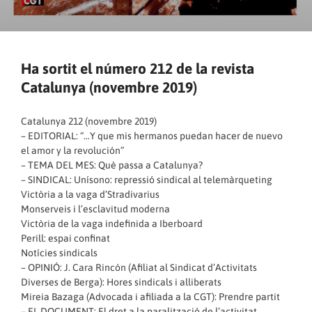
Ha sortit el número 212 de la revista
Catalunya (novembre 2019)
Catalunya 212 (novembre 2019)
– EDITORIAL: “…Y que mis hermanos puedan hacer de nuevo
el amor y la revolución”
– TEMA DEL MES: Què passa a Catalunya?
– SINDICAL: Unísono: repressió sindical al telemàrqueting
Victòria a la vaga d’Stradivarius
Monserveis i l’esclavitud moderna
Victòria de la vaga indefinida a Iberboard
Perill: espai confinat
Notícies sindicals
– OPINIÓ: J. Cara Rincón (Afiliat al Sindicat d’Activitats
Diverses de Berga): Hores sindicals i alliberats
Mireia Bazaga (Advocada i afiliada a la CGT): Prendre partit
– EL DOCUMENT: El dret a la paralització de l’activitat