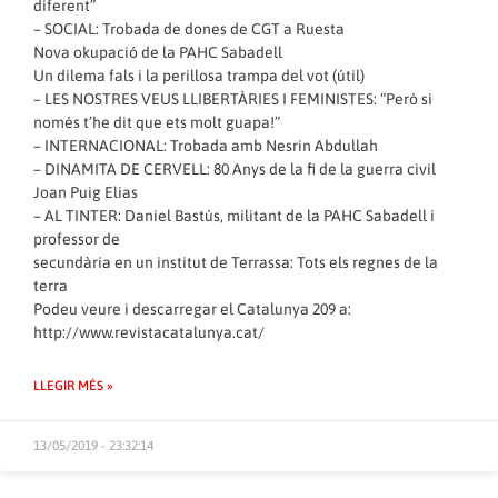
diferent”
– SOCIAL: Trobada de dones de CGT a Ruesta
Nova okupació de la PAHC Sabadell
Un dilema fals i la perillosa trampa del vot (útil)
– LES NOSTRES VEUS LLIBERTÀRIES I FEMINISTES: “Però si
només t’he dit que ets molt guapa!”
– INTERNACIONAL: Trobada amb Nesrin Abdullah
– DINAMITA DE CERVELL: 80 Anys de la fi de la guerra civil
Joan Puig Elias
– AL TINTER: Daniel Bastús, militant de la PAHC Sabadell i
professor de
secundària en un institut de Terrassa: Tots els regnes de la
terra
Podeu veure i descarregar el Catalunya 209 a:
http://www.revistacatalunya.cat/
LLEGIR MÉS »
13/05/2019 - 23:32:14