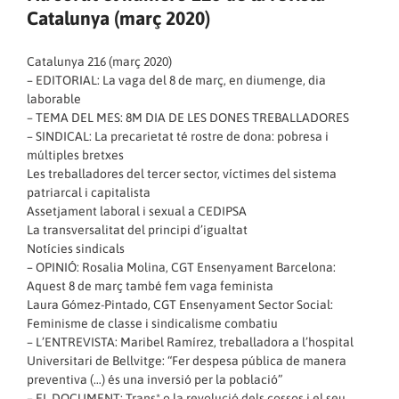
Catalunya (març 2020)
Catalunya 216 (març 2020)
– EDITORIAL: La vaga del 8 de març, en diumenge, dia
laborable
– TEMA DEL MES: 8M DIA DE LES DONES TREBALLADORES
– SINDICAL: La precarietat té rostre de dona: pobresa i
múltiples bretxes
Les treballadores del tercer sector, víctimes del sistema
patriarcal i capitalista
Assetjament laboral i sexual a CEDIPSA
La transversalitat del principi d’igualtat
Notícies sindicals
– OPINIÓ: Rosalia Molina, CGT Ensenyament Barcelona:
Aquest 8 de març també fem vaga feminista
Laura Gómez-Pintado, CGT Ensenyament Sector Social:
Feminisme de classe i sindicalisme combatiu
– L’ENTREVISTA: Maribel Ramírez, treballadora a l’hospital
Universitari de Bellvitge: “Fer despesa pública de manera
preventiva (…) és una inversió per la població”
– EL DOCUMENT: Trans* o la revolució dels cossos i el seu