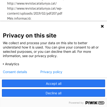
http://www.revistacatalunya.cat/
http://www.revistacatalunya.cat/wp-
content/uploads/2019/02/pdf207.pdf
Més informació:
–
WEB REVISTA CATALUNYA
–
TWITTER REVISTA CATALUNYA
Privacy on this site
LLEGIR MÉS »
We collect and process your data on this site to better
understand how it is used. You can give your consent to all or
selected purposes, or you can decline them all. For more
12/03/2019 - 09:49:57
information, see our privacy policy.
Analytics
Consent details
Privacy policy
ANTIFEIXISME
Accept all
Decline all
Powered by
Comunicat públic del Comitè de