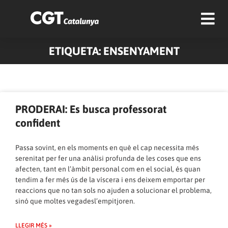
ETIQUETA: ENSENYAMENT
Pàgina
Pàgina
Pàgina
Pàgina
Pàgina
Pàgina
Pàgina
Pàgina
Pàgina
Pàgina
PRODERAI: Es busca professorat
confident
Passa sovint, en els moments en què el cap necessita més
serenitat per fer una anàlisi profunda de les coses que ens
afecten, tant en l’àmbit personal com en el social, és quan
tendim a fer més ús de la víscera i ens deixem emportar per
reaccions que no tan sols no ajuden a solucionar el problema,
sinó que moltes vegadesl’empitjoren.
LLEGIR MÉS »