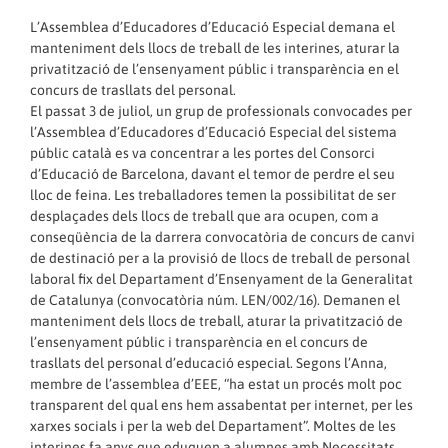
L’Assemblea d’Educadores d’Educació Especial demana el
manteniment dels llocs de treball de les interines, aturar la
privatització de l’ensenyament públic i transparència en el
concurs de trasllats del personal.
El passat 3 de juliol, un grup de professionals convocades per
l’Assemblea d’Educadores d’Educació Especial del sistema
públic català es va concentrar a les portes del Consorci
d’Educació de Barcelona, davant el temor de perdre el seu
lloc de feina. Les treballadores temen la possibilitat de ser
desplaçades dels llocs de treball que ara ocupen, com a
conseqüència de la darrera convocatòria de concurs de canvi
de destinació per a la provisió de llocs de treball de personal
laboral fix del Departament d’Ensenyament de la Generalitat
de Catalunya (convocatòria núm. LEN/002/16). Demanen el
manteniment dels llocs de treball, aturar la privatització de
l’ensenyament públic i transparència en el concurs de
trasllats del personal d’educació especial. Segons l’Anna,
membre de l’assemblea d’EEE, “ha estat un procés molt poc
transparent del qual ens hem assabentat per internet, per les
xarxes socials i per la web del Departament”. Moltes de les
interines fa anys que eduquen a alumnes amb Necessitats