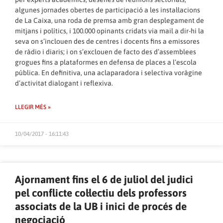
algunes jornades obertes de participació a les instal·lacions
de La Caixa, una roda de premsa amb gran desplegament de
mitjans i polítics, i 100.000 opinants cridats via mail a dir-hi la
seva on s’inclouen des de centres i docents fins a emissores
de ràdio i diaris; i on s’exclouen de facto des d’assemblees
grogues fins a plataformes en defensa de places a l’escola
pública. En definitiva, una aclaparadora i selectiva voràgine
d’activitat dialogant i reflexiva.
LLEGIR MÉS »
10/04/2017 - 16:11:43
Ajornament fins el 6 de juliol del judici
pel conflicte col·lectiu dels professors
associats de la UB i inici de procés de
negociació