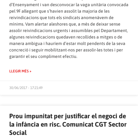
d’Ensenyament i van desconvocar la vaga unitària convocada
pel 9F al·legant que s’havien assolit la majoria de les
reivindicacions que tots els sindicats anomenàvem de
mínims. Vam alertar aleshores que, a més de deixar sense
assolir reivindicacions urgents i assumibles pel Departament,
algunes reivindicacions quedaven recollides a mitges o de
manera ambigua i hauríem d’estar molt pendents de la seva
concreció i seguir mobilitzant-nos per assolir-les totes i per
garantir el seu compliment efectiu.
LLEGIR MÉS »
30/06/2017 - 17:21:49
Prou impunitat per justificar el negoci de
la infància en risc. Comunicat CGT Sector
Social