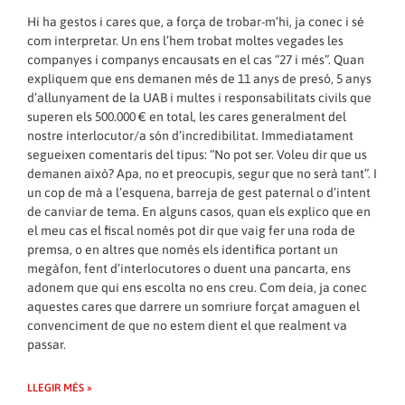
Hi ha gestos i cares que, a força de trobar-m’hi, ja conec i sé
com interpretar. Un ens l’hem trobat moltes vegades les
companyes i companys encausats en el cas “
27 i més
”. Quan
expliquem que ens demanen més de 11 anys de presó, 5 anys
d’allunyament de la UAB i multes i responsabilitats civils que
superen els 500.000 € en total, les cares generalment del
nostre interlocutor/a són d’incredibilitat. Immediatament
segueixen comentaris del tipus: “No pot ser. Voleu dir que us
demanen això? Apa, no et preocupis, segur que no serà tant”. I
un cop de mà a l’esquena, barreja de gest paternal o d’intent
de canviar de tema. En alguns casos, quan els explico que en
el meu cas el fiscal només pot dir que vaig fer una roda de
premsa, o en altres que només els identifica portant un
megàfon, fent d’interlocutores o duent una pancarta, ens
adonem que qui ens escolta no ens creu. Com deia, ja conec
aquestes cares que darrere un somriure forçat amaguen el
convenciment de que no estem dient el que realment va
passar.
LLEGIR MÉS »