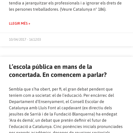
tendia a jerarquitzar els professionals i a ignorar els drets de
les persones treballadores. (Veure Catalunya nº 186).
LLEGIR MÉS »
10/04/2017 - 16:12:03
L’escola pública en mans de la
concertada. En comencem a parlar?
Sembla que s’ha obert, per fi, el gran debat pendent que
teníem com a societat: el de l’educació. Per encàrrec del
Departament d’Ensenyament, el Consell Escolar de
Catalunya amb Lluís Font al capdavant (ex directiu dels
jesuïtes de Sarrià i de la Fundació Blanquerna) ha endegat
‘Ara és demà’, un debat que pretén definir el futur de
l’educació a Catalunya. Cinc ponències inicials pronunciades
per experts acadèmics, desenes de reunions sectorials,