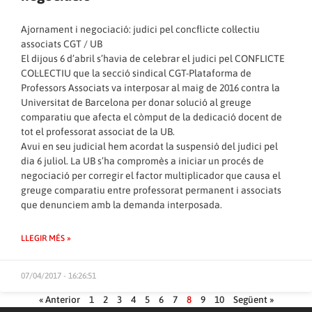
Ajornament i negociació: judici pel concflicte col·lectiu
associats CGT / UB
El dijous 6 d’abril s’havia de celebrar el judici pel CONFLICTE
COL·LECTIU que la secció sindical CGT-Plataforma de
Professors Associats va interposar al maig de 2016 contra la
Universitat de Barcelona per donar solució al greuge
comparatiu que afecta el còmput de la dedicació docent de
tot el professorat associat de la UB.
Avui en seu judicial hem acordat la suspensió del judici pel
dia 6 juliol. La UB s’ha compromès a iniciar un procés de
negociació per corregir el factor multiplicador que causa el
greuge comparatiu entre professorat permanent i associats
que denunciem amb la demanda interposada.
LLEGIR MÉS »
07/04/2017 - 16:26:51
« Anterior
1
2
3
4
5
6
7
8
9
10
Següent »