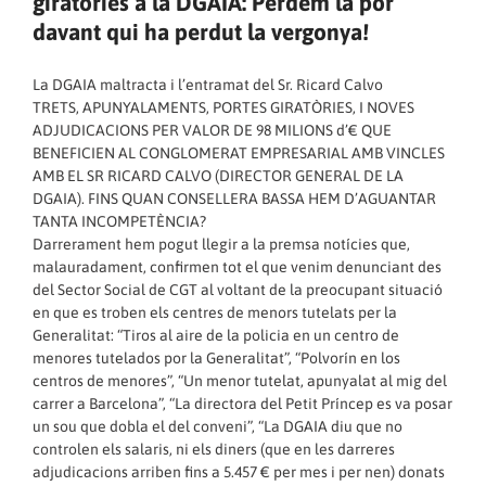
giratòries a la DGAIA: Perdem la por
davant qui ha perdut la vergonya!
La DGAIA maltracta i l’entramat del Sr. Ricard Calvo
TRETS, APUNYALAMENTS, PORTES GIRATÒRIES, I NOVES
ADJUDICACIONS PER VALOR DE 98 MILIONS d’€ QUE
BENEFICIEN AL CONGLOMERAT EMPRESARIAL AMB VINCLES
AMB EL SR RICARD CALVO (DIRECTOR GENERAL DE LA
DGAIA). FINS QUAN CONSELLERA BASSA HEM D’AGUANTAR
TANTA INCOMPETÈNCIA?
Darrerament hem pogut llegir a la premsa notícies que,
malauradament, confirmen tot el que venim denunciant des
del Sector Social de CGT al voltant de la preocupant situació
en que es troben els centres de menors tutelats per la
Generalitat: “Tiros al aire de la policia en un centro de
menores tutelados por la Generalitat”, “Polvorín en los
centros de menores”, “Un menor tutelat, apunyalat al mig del
carrer a Barcelona”, “La directora del Petit Príncep es va posar
un sou que dobla el del conveni”, “La DGAIA diu que no
controlen els salaris, ni els diners (que en les darreres
adjudicacions arriben fins a 5.457 € per mes i per nen) donats