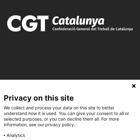
Privacy on this site
C/ Burgos 59, Baixos – 08014 Barcelona
We collect and process your data on this site to better
understand how it is used. You can give your consent to all or
spccc@
spcgtcatalunya.cat
selected purposes, or you can decline them all. For more
information, see our privacy policy.
935 120 481
Analytics