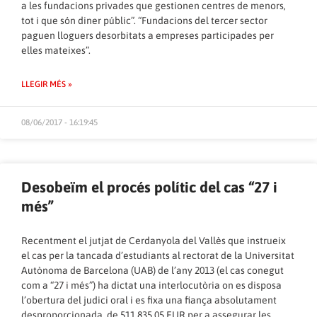
a les fundacions privades que gestionen centres de menors,
tot i que són diner públic”. “Fundacions del tercer sector
paguen lloguers desorbitats a empreses participades per
elles mateixes”.
LLEGIR MÉS »
08/06/2017 - 16:19:45
Desobeïm el procés polític del cas “27 i
més”
Recentment el jutjat de Cerdanyola del Vallès que instrueix
el cas per la tancada d’estudiants al rectorat de la Universitat
Autònoma de Barcelona (UAB) de l’any 2013 (el cas conegut
com a “27 i més”) ha dictat una interlocutòria on es disposa
l’obertura del judici oral i es fixa una fiança absolutament
desproporcionada, de 511.835,05 EUR per a assegurar les