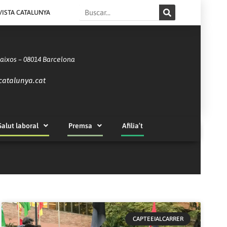
Search
VISTA CATALUNYA
Baixos – 08014 Barcelona
catalunya.cat
Salut laboral
Premsa
Afilia’t
CAPTEEIALCARRER