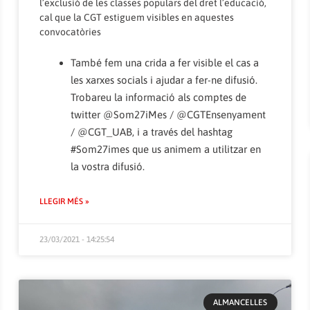
l’exclusió de les classes populars del dret l’educació,
cal que la CGT estiguem visibles en aquestes
convocatòries
També fem una crida a fer visible el cas a
les xarxes socials i ajudar a fer-ne difusió.
Trobareu la informació als comptes de
twitter @Som27iMes / @CGTEnsenyament
/ @CGT_UAB, i a través del hashtag
#Som27imes que us animem a utilitzar en
la vostra difusió.
LLEGIR MÉS »
23/03/2021 - 14:25:54
ALMANCELLES