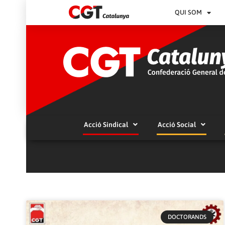
QUI SOM
Acció Sindical
Acció Social
DOCTORANDS