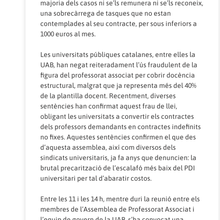
majoria dels casos ni se’ls remunera ni se’ls reconeix,
una sobrecàrrega de tasques que no estan
contemplades al seu contracte, per sous inferiors a
1000 euros al mes.
Les universitats públiques catalanes, entre elles la
UAB, han negat reiteradament l’ús fraudulent de la
figura del professorat associat per cobrir docència
estructural, malgrat que ja representa més del 40%
de la plantilla docent. Recentment, diverses
sentències han confirmat aquest frau de llei,
obligant les universitats a convertir els contractes
dels professors demandants en contractes indefinits
no fixes. Aquestes sentències confirmen el que des
d’aquesta assemblea, així com diversos dels
sindicats universitaris, ja fa anys que denuncien: la
brutal precarització de l’escalafó més baix del PDI
universitari per tal d’abaratir costos.
Entre les 11 i les 14 h, mentre duri la reunió entre els
membres de l’Assemblea de Professorat Associat i
l’equip de govern de la UAB, s’ha convocat una