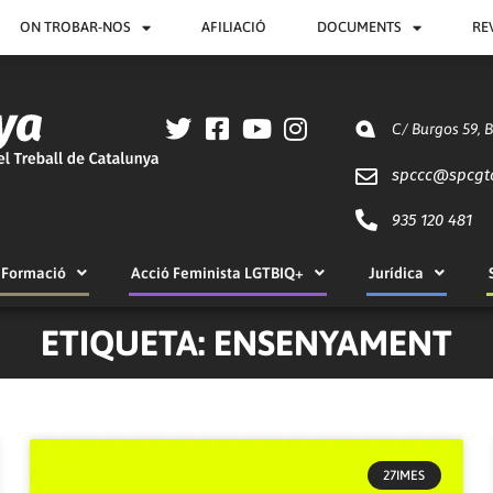
ON TROBAR-NOS
AFILIACIÓ
DOCUMENTS
RE
C/ Burgos 59, 
spccc@
spcgt
935 120 481
Formació
Acció Feminista LGTBIQ+
Jurídica
ETIQUETA: ENSENYAMENT
Pàgina
Pàgina
Pàgina
Pàgina
Pàgina
Pàgina
Pàgina
Pàgina
Pàgina
Pàgina
27IMES