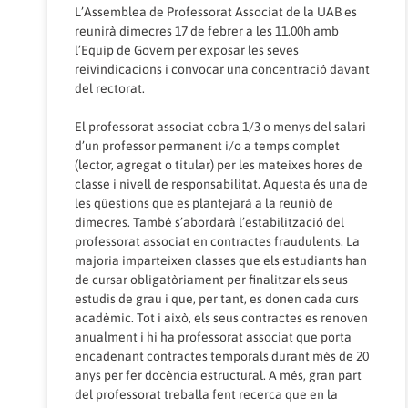
L’Assemblea de Professorat Associat de la UAB es
reunirà dimecres 17 de febrer a les 11.00h amb
l’Equip de Govern per exposar les seves
reivindicacions i convocar una concentració davant
del rectorat.
El professorat associat cobra 1/3 o menys del salari
d’un professor permanent i/o a temps complet
(lector, agregat o titular) per les mateixes hores de
classe i nivell de responsabilitat. Aquesta és una de
les qüestions que es plantejarà a la reunió de
dimecres. També s’abordarà l’estabilització del
professorat associat en contractes fraudulents. La
majoria imparteixen classes que els estudiants han
de cursar obligatòriament per finalitzar els seus
estudis de grau i que, per tant, es donen cada curs
acadèmic. Tot i això, els seus contractes es renoven
anualment i hi ha professorat associat que porta
encadenant contractes temporals durant més de 20
anys per fer docència estructural. A més, gran part
del professorat treballa fent recerca que en la